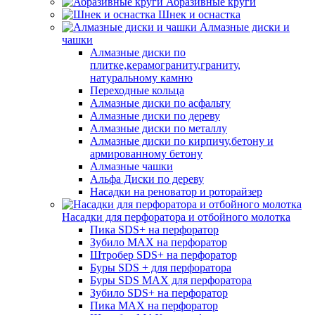
Абразивные круги
Шнек и оснастка
Алмазные диски и
чашки
Алмазные диски по
плитке,керамограниту,граниту,
натуральному камню
Переходные кольца
Алмазные диски по асфальту
Алмазные диски по дереву
Алмазные диски по металлу
Алмазные диски по кирпичу,бетону и
армированному бетону
Алмазные чашки
Альфа Диски по дереву
Насадки на реноватор и роторайзер
Насадки для перфоратора и отбойного молотка
Пика SDS+ на перфоратор
Зубило MAX на перфоратор
Штробер SDS+ на перфоратор
Буры SDS + для перфоратора
Буры SDS MAX для перфоратора
Зубило SDS+ на перфоратор
Пика MAX на перфоратор