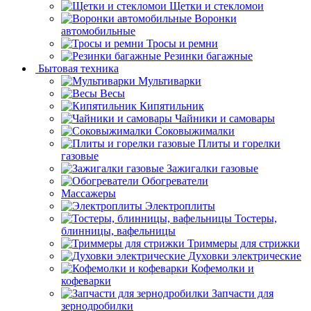
Щетки и стекломои
Воронки
автомобильные
Тросы и ремни
Резинки багажные
Бытовая техника
Мультиварки
Весы
Кипятильник
Чайники и самовары
Соковыжималки
Плиты и горелки
газовые
Зажигалки газовые
Обогреватели
Массажеры
Электроплиты
Тостеры,
блинницы, вафельницы
Триммеры для стрижки
Духовки электрические
Кофемолки и
кофеварки
Запчасти для
зернодробилки