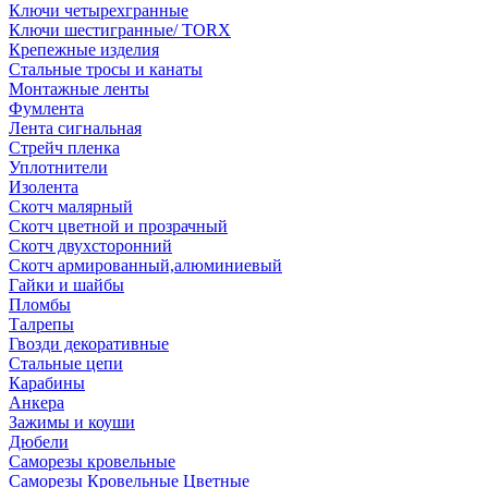
Ключи четырехгранные
Ключи шестигранные/ TORX
Крепежные изделия
Стальные тросы и канаты
Монтажные ленты
Фумлента
Лента сигнальная
Стрейч пленка
Уплотнители
Изолента
Скотч малярный
Скотч цветной и прозрачный
Скотч двухсторонний
Скотч армированный,алюминиевый
Гайки и шайбы
Пломбы
Талрепы
Гвозди декоративные
Стальные цепи
Карабины
Анкера
Зажимы и коуши
Дюбели
Саморезы кровельные
Саморезы Кровельные Цветные