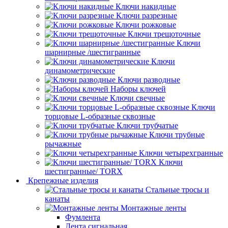
Ключи накидные
Ключи разрезные
Ключи рожковые
Ключи трещоточные
Ключи
шарнирные /шестигранные
Ключи
динамометрические
Ключи разводные
Наборы ключей
Ключи свечные
Ключи
торцовые L-образные сквозные
Ключи трубчатые
Ключи трубные
рычажные
Ключи четырехгранные
Ключи
шестигранные/ TORX
Крепежные изделия
Стальные тросы и
канаты
Монтажные ленты
Фумлента
Лента сигнальная