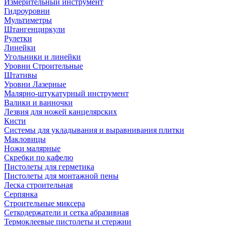
Измерительный инструмент
Гидроуровни
Мультиметры
Штангенциркули
Рулетки
Линейки
Угольники и линейки
Уровни Строительные
Штативы
Уровни Лазерные
Малярно-штукатурный инструмент
Валики и ванночки
Лезвия для ножей канцелярских
Кисти
Системы для укладывания и выравнивания плитки
Макловицы
Ножи малярные
Скребки по кафелю
Пистолеты для герметика
Пистолеты для монтажной пены
Леска строительная
Серпянка
Строительные миксера
Сеткодержатели и сетка абразивная
Термоклеевые пистолеты и стержни