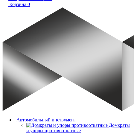
Корзина
0
Автомобильный инструмент
Домкраты
и упоры противооткатные