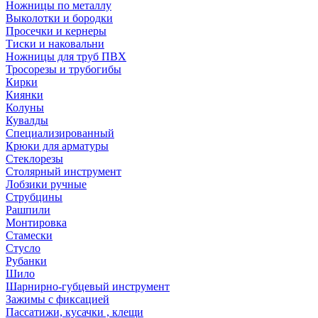
Ножницы по металлу
Выколотки и бородки
Просечки и кернеры
Тиски и наковальни
Ножницы для труб ПВХ
Тросорезы и трубогибы
Кирки
Киянки
Колуны
Кувалды
Специализированный
Крюки для арматуры
Стеклорезы
Столярный инструмент
Лобзики ручные
Струбцины
Рашпили
Монтировка
Стамески
Стусло
Рубанки
Шило
Шарнирно-губцевый инструмент
Зажимы с фиксацией
Пассатижи, кусачки , клещи