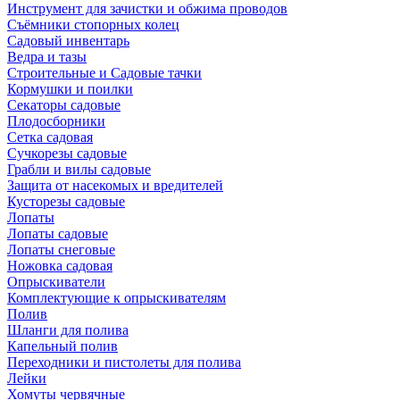
Инструмент для зачистки и обжима проводов
Съёмники стопорных колец
Садовый инвентарь
Ведра и тазы
Строительные и Садовые тачки
Кормушки и поилки
Секаторы садовые
Плодосборники
Сетка садовая
Сучкорезы садовые
Грабли и вилы садовые
Защита от насекомых и вредителей
Кусторезы садовые
Лопаты
Лопаты садовые
Лопаты снеговые
Ножовка садовая
Опрыскиватели
Комплектующие к опрыскивателям
Полив
Шланги для полива
Капельный полив
Переходники и пистолеты для полива
Лейки
Хомуты червячные