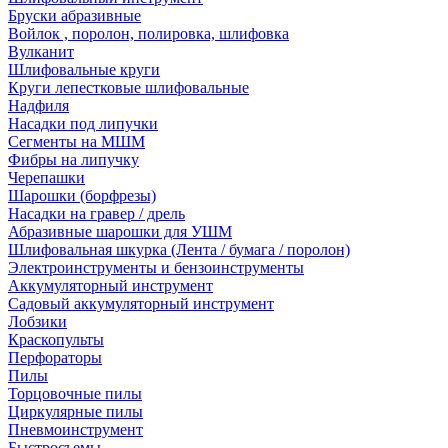
Бруски абразивные
Войлок , поролон, полировка, шлифовка
Вулканит
Шлифовальные круги
Круги лепестковые шлифовальные
Надфиля
Насадки под липучки
Сегменты на МШМ
Фибры на липучку
Черепашки
Шарошки (борфрезы)
Насадки на гравер / дрель
Абразивные шарошки для УШМ
Шлифовальная шкурка (Лента / бумага / поролон)
Электроинструменты и бензоинструменты
Аккумуляторный инструмент
Садовый аккумуляторный инструмент
Лобзики
Краскопульты
Перфораторы
Пилы
Торцовочные пилы
Циркулярные пилы
Пневмоинструмент
Быстросъемы