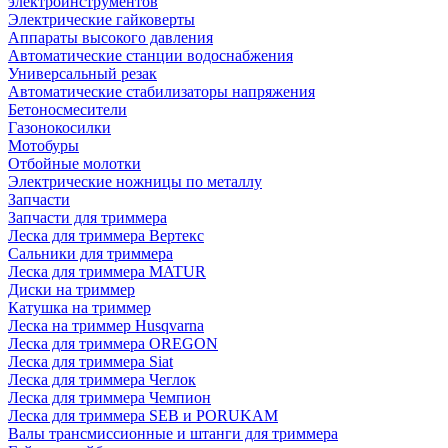
электроинструментов
Электрические гайковерты
Аппараты высокого давления
Автоматические станции водоснабжения
Универсальный резак
Автоматические стабилизаторы напряжения
Бетоносмесители
Газонокосилки
Мотобуры
Отбойные молотки
Электрические ножницы по металлу
Запчасти
Запчасти для триммера
Леска для триммера Вертекс
Сальники для триммера
Леска для триммера MATUR
Диски на триммер
Катушка на триммер
Леска на триммер Husqvarna
Леска для триммера OREGON
Леска для триммера Siat
Леска для триммера Чеглок
Леска для триммера Чемпион
Леска для триммера SEB и PORUKAM
Валы трансмиссионные и штанги для триммера