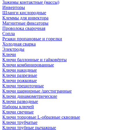
Зажимы контактные (массы)
Инверторы
Шланги кислородные
Клеммы для инвектора
Магнитные фиксаторы
Проволока сварочная
Сопла
Резаки пропановые и горелки
Холодная сварка
Электроды
Ключи
Ключи баллонные и гайковёрты
Ключи комбинированные
Ключи накидные
Ключи разрезные
Ключи рожковые
Ключи трещоточные
Ключи шарнирные /шестигранные
Ключи динамометрические
Ключи разводные
Наборы ключей
Ключи свечные
Ключи торцовые L-образные сквозные
Ключи трубчатые
Ключи трубные рычажные