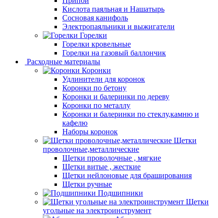
Припой
Кислота паяльная и Нашатырь
Сосновая канифоль
Электропаяльники и выжигатели
Горелки
Горелки кровельные
Горелки на газовый баллончик
Расходные материалы
Коронки
Удлинители для коронок
Коронки по бетону
Коронки и балеринки по дереву
Коронки по металлу
Коронки и балеринки по стеклу,камню и
кафелю
Наборы коронок
Щетки
проволочные,металлические
Щетки проволочные , мягкие
Щетки витые , жесткие
Щетки нейлоновые для браширования
Щетки ручные
Подшипники
Щетки
угольные на электроинструмент