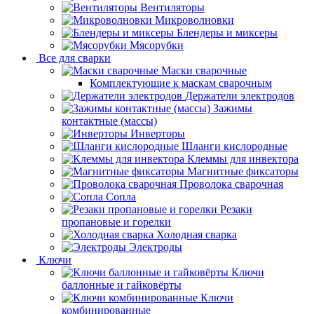
Вентиляторы
Микроволновки
Блендеры и миксеры
Мясорубки
Все для сварки
Маски сварочные
Комплектующие к маскам сварочным
Держатели электродов
Зажимы
контактные (массы)
Инверторы
Шланги кислородные
Клеммы для инвектора
Магнитные фиксаторы
Проволока сварочная
Сопла
Резаки
пропановые и горелки
Холодная сварка
Электроды
Ключи
Ключи
баллонные и гайковёрты
Ключи
комбинированные