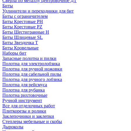
Сверла по металлу центровочное ДТ
Биты
Удлинители и переходники для бит
Биты с ограничителем
Биты Крестовые PH
Биты Крестовые PZ
Биты Шестигранные H
Биты Шлицевые SL
Биты Звездочка T
Биты Кровельные
Наборы бит
Запасные полотна и пилки
Полотна для электролобзика
Полотна для ручной ножовки
Полотна для сабельной пилы
Полотна для ручного лобзика
Полотна для рейсмуса
Полотна для рубанка
Полотна рихтовочные
Ручной инструмент
Все для отделочных работ
Плиткорезы и ролики
Заклепочники и заклепки
Степлеры мебельные и скобы
Дыроколы