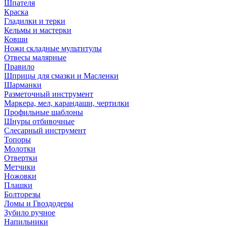
Шпателя
Краска
Гладилки и терки
Кельмы и мастерки
Ковши
Ножи складные мультитулы
Отвесы малярные
Правило
Шприцы для смазки и Масленки
Шарманки
Разметочный инструмент
Маркера, мел, карандаши, чертилки
Профильные шаблоны
Шнуры отбивочные
Слесарный инструмент
Топоры
Молотки
Отвертки
Метчики
Ножовки
Плашки
Болторезы
Ломы и Гвоздодеры
Зубило ручное
Напильники