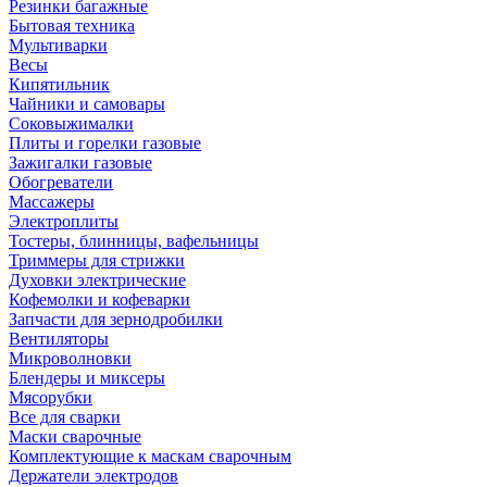
Резинки багажные
Бытовая техника
Мультиварки
Весы
Кипятильник
Чайники и самовары
Соковыжималки
Плиты и горелки газовые
Зажигалки газовые
Обогреватели
Массажеры
Электроплиты
Тостеры, блинницы, вафельницы
Триммеры для стрижки
Духовки электрические
Кофемолки и кофеварки
Запчасти для зернодробилки
Вентиляторы
Микроволновки
Блендеры и миксеры
Мясорубки
Все для сварки
Маски сварочные
Комплектующие к маскам сварочным
Держатели электродов