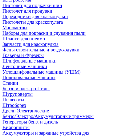
Пистолет для подкачки шин
Пистолет для продувки
Переходники для краскопульта
Пистолеты для краскопульта
Манометры
Наборы для покраски и сдувания пыли
Шланги для пневмо
Запчасти для краскопульта
Фены строительные и воздуходувки
Граверы и Фрезеры
Шлифовальные машинки
Ленточные машинки
Углошлифовальные машины (УШМ)
Полировальные машины
Станки
Бензо и электро Пилы
Шуруповерты
Пылесосы
Штроборез
Дрели Электрические
Бензо/Электро/Аккумуляторные триммеры
Генераторы бенз. и дизель
Виброплиты
Аккумуляторы и зарядные утройства для