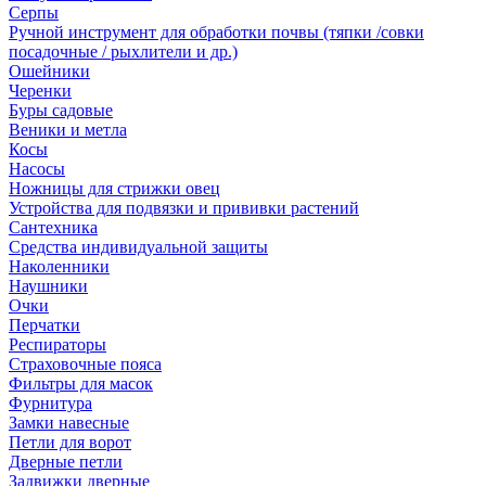
Серпы
Ручной инструмент для обработки почвы (тяпки /совки
посадочные / рыхлители и др.)
Ошейники
Черенки
Буры садовые
Веники и метла
Косы
Насосы
Ножницы для стрижки овец
Устройства для подвязки и прививки растений
Сантехника
Средства индивидуальной защиты
Наколенники
Наушники
Очки
Перчатки
Респираторы
Страховочные пояса
Фильтры для масок
Фурнитура
Замки навесные
Петли для ворот
Дверные петли
Задвижки дверные