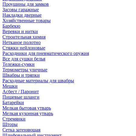
Проушины для замков
Засовы гаражные
Накладки дверные
Хозяйственные товары
Барбекю
Веревки и нитки
Строительная химия
Нетканое полотно
Стяжки нейлоновые
Расходники для пневматического оружия
Все для сушки белья
Тележки-сумки
Термометры уличные
Швабры и тряпки
Расходные материалы для швабры
Мешки
Асбест / Паронит
Пищевые шланги
Батарейки
Мелкая бытовая утварь
Мелкая кухонная утварь
Стремянки
Шторы
Сетка затеняющая
Шлифовальный инструмент