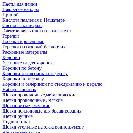
Пасты для пайки
Паяльные наборы
Припой
Кислота паяльная и Нашатырь
Сосновая канифоль
Электропаяльники и выжигатели
Горелки
Горелки кровельные
Горелки на газовый баллончик
Расходные материалы
Коронки
Удлинители для коронок
Коронки по бетону
Коронки и балеринки по дереву
Коронки по металлу
Коронки и балеринки по стеклу,камню и кафелю
Наборы коронок
Щетки проволочные,металлические
Щетки проволочные , мягкие
Щетки витые , жесткие
Щетки нейлоновые для браширования
Щетки ручные
Подшипники
Щетки угольные на электроинструмент
Абразивные круги