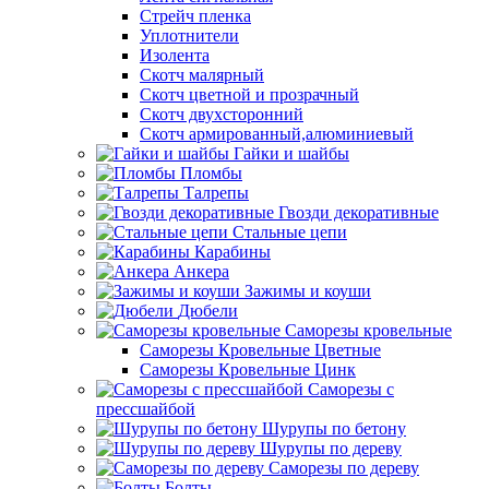
Стрейч пленка
Уплотнители
Изолента
Скотч малярный
Скотч цветной и прозрачный
Скотч двухсторонний
Скотч армированный,алюминиевый
Гайки и шайбы
Пломбы
Талрепы
Гвозди декоративные
Стальные цепи
Карабины
Анкера
Зажимы и коуши
Дюбели
Саморезы кровельные
Саморезы Кровельные Цветные
Саморезы Кровельные Цинк
Саморезы с
прессшайбой
Шурупы по бетону
Шурупы по дереву
Саморезы по дереву
Болты