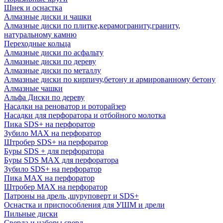
Шнек и оснастка
Алмазные диски и чашки
Алмазные диски по плитке,керамограниту,граниту,
натуральному камню
Переходные кольца
Алмазные диски по асфальту
Алмазные диски по дереву
Алмазные диски по металлу
Алмазные диски по кирпичу,бетону и армированному бетону
Алмазные чашки
Альфа Диски по дереву
Насадки на реноватор и роторайзер
Насадки для перфоратора и отбойного молотка
Пика SDS+ на перфоратор
Зубило MAX на перфоратор
Штробер SDS+ на перфоратор
Буры SDS + для перфоратора
Буры SDS MAX для перфоратора
Зубило SDS+ на перфоратор
Пика MAX на перфоратор
Штробер MAX на перфоратор
Патроны на дрель ,шуруповерт и SDS+
Оснастка и приспособления для УШМ и дрели
Пильные диски
Сверла и наборы сверл