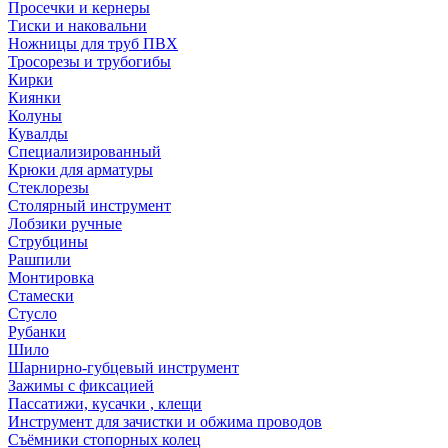
Просечки и кернеры
Тиски и наковальни
Ножницы для труб ПВХ
Тросорезы и трубогибы
Кирки
Киянки
Колуны
Кувалды
Специализированный
Крюки для арматуры
Стеклорезы
Столярный инструмент
Лобзики ручные
Струбцины
Рашпили
Монтировка
Стамески
Стусло
Рубанки
Шило
Шарнирно-губцевый инструмент
Зажимы с фиксацией
Пассатижи, кусачки , клещи
Инструмент для зачистки и обжима проводов
Съёмники стопорных колец