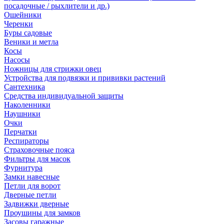
посадочные / рыхлители и др.)
Ошейники
Черенки
Буры садовые
Веники и метла
Косы
Насосы
Ножницы для стрижки овец
Устройства для подвязки и прививки растений
Сантехника
Средства индивидуальной защиты
Наколенники
Наушники
Очки
Перчатки
Респираторы
Страховочные пояса
Фильтры для масок
Фурнитура
Замки навесные
Петли для ворот
Дверные петли
Задвижки дверные
Проушины для замков
Засовы гаражные