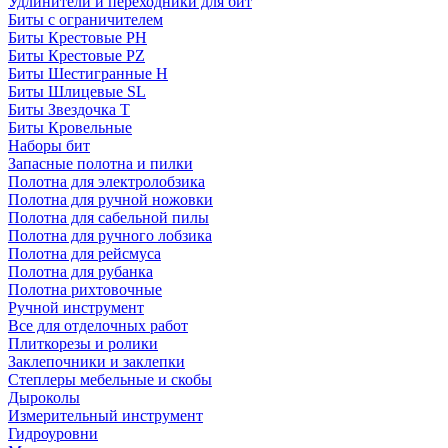
Удлинители и переходники для бит
Биты с ограничителем
Биты Крестовые PH
Биты Крестовые PZ
Биты Шестигранные H
Биты Шлицевые SL
Биты Звездочка T
Биты Кровельные
Наборы бит
Запасные полотна и пилки
Полотна для электролобзика
Полотна для ручной ножовки
Полотна для сабельной пилы
Полотна для ручного лобзика
Полотна для рейсмуса
Полотна для рубанка
Полотна рихтовочные
Ручной инструмент
Все для отделочных работ
Плиткорезы и ролики
Заклепочники и заклепки
Степлеры мебельные и скобы
Дыроколы
Измерительный инструмент
Гидроуровни