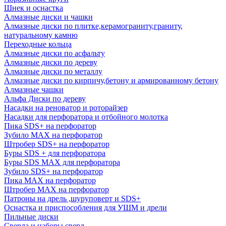
Шнек и оснастка
Алмазные диски и чашки
Алмазные диски по плитке,керамограниту,граниту,
натуральному камню
Переходные кольца
Алмазные диски по асфальту
Алмазные диски по дереву
Алмазные диски по металлу
Алмазные диски по кирпичу,бетону и армированному бетону
Алмазные чашки
Альфа Диски по дереву
Насадки на реноватор и роторайзер
Насадки для перфоратора и отбойного молотка
Пика SDS+ на перфоратор
Зубило MAX на перфоратор
Штробер SDS+ на перфоратор
Буры SDS + для перфоратора
Буры SDS MAX для перфоратора
Зубило SDS+ на перфоратор
Пика MAX на перфоратор
Штробер MAX на перфоратор
Патроны на дрель ,шуруповерт и SDS+
Оснастка и приспособления для УШМ и дрели
Пильные диски
Сверла и наборы сверл