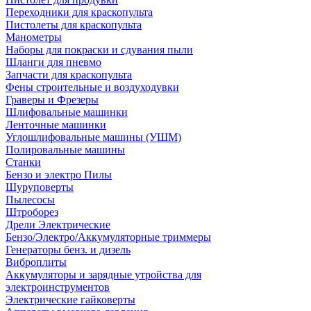
Переходники для краскопульта
Пистолеты для краскопульта
Манометры
Наборы для покраски и сдувания пыли
Шланги для пневмо
Запчасти для краскопульта
Фены строительные и воздуходувки
Граверы и Фрезеры
Шлифовальные машинки
Ленточные машинки
Углошлифовальные машины (УШМ)
Полировальные машины
Станки
Бензо и электро Пилы
Шуруповерты
Пылесосы
Штроборез
Дрели Электрические
Бензо/Электро/Аккумуляторные триммеры
Генераторы бенз. и дизель
Виброплиты
Аккумуляторы и зарядные утройства для
электроинструментов
Электрические гайковерты