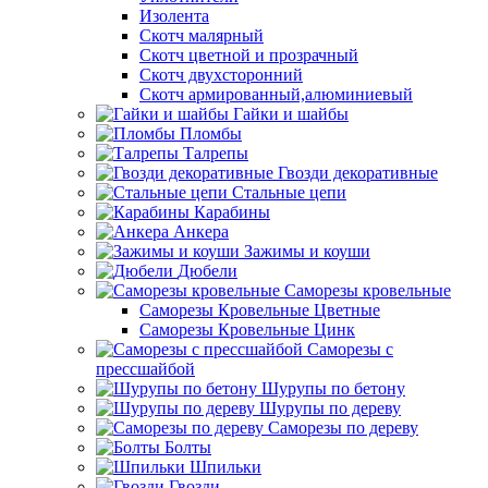
Изолента
Скотч малярный
Скотч цветной и прозрачный
Скотч двухсторонний
Скотч армированный,алюминиевый
Гайки и шайбы
Пломбы
Талрепы
Гвозди декоративные
Стальные цепи
Карабины
Анкера
Зажимы и коуши
Дюбели
Саморезы кровельные
Саморезы Кровельные Цветные
Саморезы Кровельные Цинк
Саморезы с
прессшайбой
Шурупы по бетону
Шурупы по дереву
Саморезы по дереву
Болты
Шпильки
Гвозди