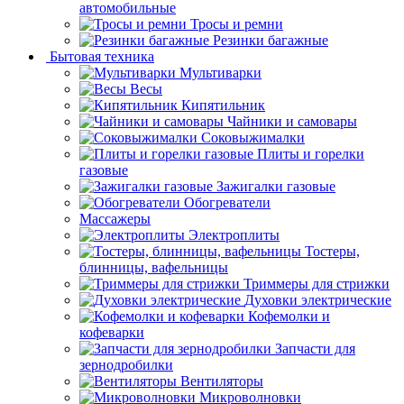
автомобильные
Тросы и ремни
Резинки багажные
Бытовая техника
Мультиварки
Весы
Кипятильник
Чайники и самовары
Соковыжималки
Плиты и горелки
газовые
Зажигалки газовые
Обогреватели
Массажеры
Электроплиты
Тостеры,
блинницы, вафельницы
Триммеры для стрижки
Духовки электрические
Кофемолки и
кофеварки
Запчасти для
зернодробилки
Вентиляторы
Микроволновки