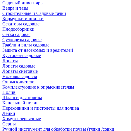
Садовый инвентарь
Ведра и тазы
Строительные и Садовые тачки
Кормушки и поилки
Секаторы садовые
Плодосборники
Сетка садовая
Сучкорезы садовые
Грабли и вилы садовые
Защита от насекомых и вредителей
Кусторезы садовые
Лопаты
Лопаты садовые
Лопаты снеговые
Ножовка садовая
Опрыскиватели
Комплектующие к опрыскивателям
Полив
Шланги для полива
Капельный полив
Переходники и пистолеты для полива
Лейки
Хомуты червячные
Серпы
Ручной инструмент для обработки почвы (тяпки /совки