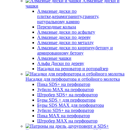
Алмазные диски и
чашки
Алмазные диски по
плитке,керамограниту,граниту,
натуральному камню
Переходные кольца
Алмазные диски по асфальту
Алмазные диски по дереву
Алмазные диски по металлу
Алмазные диски по кирпичу,бетону и
армированному бетону
Алмазные чашки
Альфа Диски по дереву
Насадки на реноватор и роторайзер
Насадки для перфоратора и отбойного молотка
Пика SDS+ на перфоратор
Зубило MAX на перфоратор
Штробер SDS+ на перфоратор
Буры SDS + для перфоратора
Буры SDS MAX для перфоратора
Зубило SDS+ на перфоратор
Пика MAX на перфоратор
Штробер MAX на перфоратор