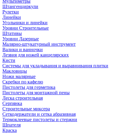
Мультиметры
Штангенциркули
Рулетки
Линейки
Угольники и линейки
Уровни Строительные
Штативы
Уровни Лазерные
Малярно-штукатурный инструмент
Валики и ванночки
Лезвия для ножей канцелярских
Кисти
Системы для укладывания и выравнивания плитки
Макловицы
Ножи малярные
Скребки по кафелю
Пистолеты для герметика
Пистолеты для монтажной пены
Леска строительная
Серпянка
Строительные миксера
Сеткодержатели и сетка абразивная
Термоклеевые пистолеты и стержни
Шпателя
Краска