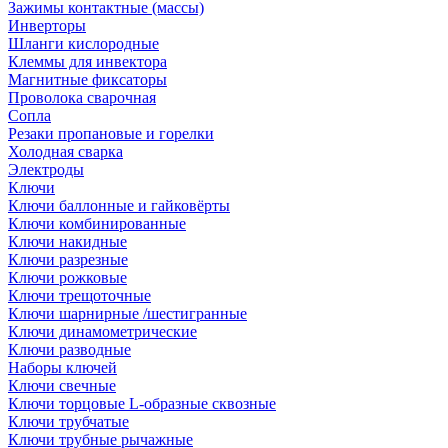
Зажимы контактные (массы)
Инверторы
Шланги кислородные
Клеммы для инвектора
Магнитные фиксаторы
Проволока сварочная
Сопла
Резаки пропановые и горелки
Холодная сварка
Электроды
Ключи
Ключи баллонные и гайковёрты
Ключи комбинированные
Ключи накидные
Ключи разрезные
Ключи рожковые
Ключи трещоточные
Ключи шарнирные /шестигранные
Ключи динамометрические
Ключи разводные
Наборы ключей
Ключи свечные
Ключи торцовые L-образные сквозные
Ключи трубчатые
Ключи трубные рычажные