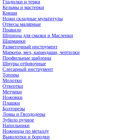
Гладилки и терки
Кельмы и мастерки
Ковши
Ножи складные мультитулы
Отвесы малярные
Правило
Шприцы для смазки и Масленки
Шарманки
Разметочный инструмент
Маркера, мел, карандаши, чертилки
Профильные шаблоны
Шнуры отбивочные
Слесарный инструмент
Топоры
Молотки
Отвертки
Метчики
Ножовки
Плашки
Болторезы
Ломы и Гвоздодеры
Зубило ручное
Напильники
Ножницы по металлу
Выколотки и бородки