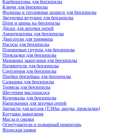
Карбюраторы для бензопилы
Ключи для бензопилы
Фильтры и топливные шланги для бензопилы
Звездочки ведущие для бензопилы
Цепи и шины на бензопилы
Диски для заточки цепей
Амортизаторы для бензопилы
Двигатели для триммера
Насосы для бензопилы
Поршневые группы для бензопилы
Прокладки для бензопилы
Маховики зажигания для бензопилы
Натяжители для бензопилы
Сцепления для бензопилы
Пробки бензобака для бензопилы
Сальники для бензопилы
Тормоза для бензопилы
Шестерни маслонасоса
Коленвалы для бензопилы
Напильники для заточки цепей
Запчасти для котлов (ТЭНы, аноды, прокладки)
Катушки зажигания
Масла и смазки
Огнетушители и пожарный инвентарь
Японская химия