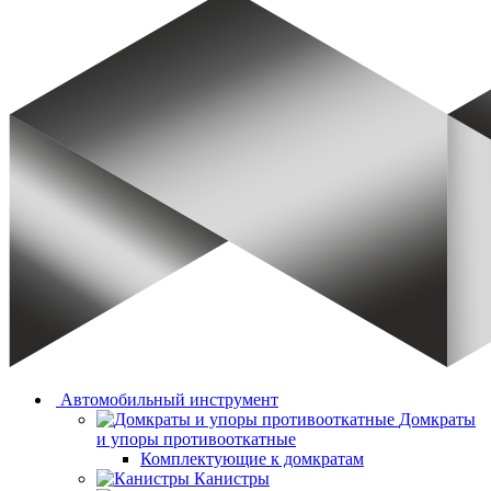
Автомобильный инструмент
Домкраты
и упоры противооткатные
Комплектующие к домкратам
Канистры