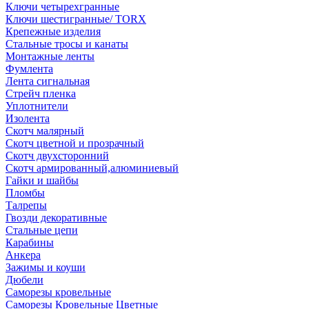
Ключи четырехгранные
Ключи шестигранные/ TORX
Крепежные изделия
Стальные тросы и канаты
Монтажные ленты
Фумлента
Лента сигнальная
Стрейч пленка
Уплотнители
Изолента
Скотч малярный
Скотч цветной и прозрачный
Скотч двухсторонний
Скотч армированный,алюминиевый
Гайки и шайбы
Пломбы
Талрепы
Гвозди декоративные
Стальные цепи
Карабины
Анкера
Зажимы и коуши
Дюбели
Саморезы кровельные
Саморезы Кровельные Цветные