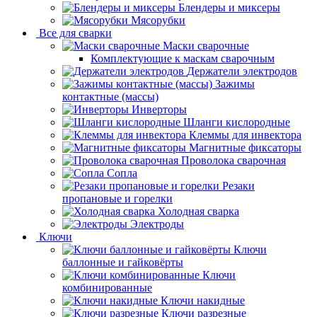
Блендеры и миксеры
Мясорубки
Все для сварки
Маски сварочные
Комплектующие к маскам сварочным
Держатели электродов
Зажимы
контактные (массы)
Инверторы
Шланги кислородные
Клеммы для инвектора
Магнитные фиксаторы
Проволока сварочная
Сопла
Резаки
пропановые и горелки
Холодная сварка
Электроды
Ключи
Ключи
баллонные и гайковёрты
Ключи
комбинированные
Ключи накидные
Ключи разрезные