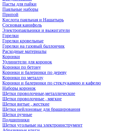
Пасты для пайки
Паяльные наборы
Припой
Кислота паяльная и Нашатырь
Сосновая канифоль
Электропаяльники и выжигатели
Горелки
Горелки кровельные
Горелки на газовый баллончик
Расходные материалы
Коронки
Удлинители для коронок
Коронки по бетону
Коронки и балеринки по дереву
Коронки по металлу
Коронки и балеринки по стеклу,камню и кафелю
Наборы коронок
Щетки проволочные,металлические
Щетки проволочные , мягкие
Щетки витые , жесткие
Щетки нейлоновые для браширования
Щетки ручные
Подшипники
Щетки угольные на электроинструмент
Абразивные круги