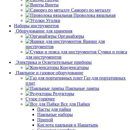
Винты
Саморез по металлу
Проволока вязальная
Уголки
Наборы инструментов
Оборудование для хранения
Органайзеры
Ящики для
инструментов
Сумки и пояса
для инструментов
Электрика и Осветительные приборы
Конденсаторы
Паяльное и газовое оборудование
Газ для портативных
плит
Паяльные лампы
Редукторы
Сухое горючее
Все для Пайки
Пасты для пайки
Паяльные наборы
Припой
Кислота паяльная и Нашатырь