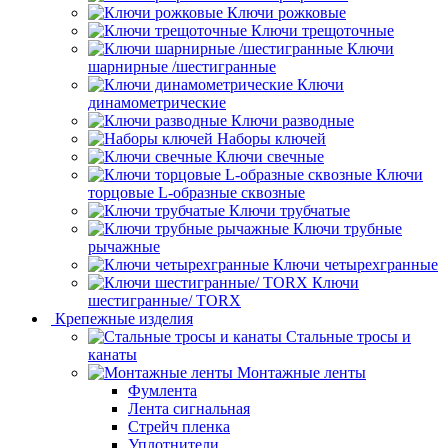
Ключи рожковые
Ключи трещоточные
Ключи
шарнирные /шестигранные
Ключи
динамометрические
Ключи разводные
Наборы ключей
Ключи свечные
Ключи
торцовые L-образные сквозные
Ключи трубчатые
Ключи трубные
рычажные
Ключи четырехгранные
Ключи
шестигранные/ TORX
Крепежные изделия
Стальные тросы и
канаты
Монтажные ленты
Фумлента
Лента сигнальная
Стрейч пленка
Уплотнители