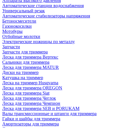
Аппараты высокого давления
Автоматические станции водоснабжения
Универсальный резак
Автоматические стабилизаторы напряжения
Бетоносмесители
Газонокосилки
Мотобуры
Отбойные молотки
Электрические ножницы по металлу
Запчасти
Запчасти для триммера
Леска для триммера Вертекс
Сальники для триммера
Леска для триммера MATUR
Диски на триммер
Катушка на триммер
Леска на триммер Husqvarna
Леска для триммера OREGON
Леска для триммера Siat
Леска для триммера Чеглок
Леска для триммера Чемпион
Леска для триммера SEB и PORUKAM
Валы трансмиссионные и штанги для триммера
Гайки и шайбы для триммера
Амортизаторы для триммера