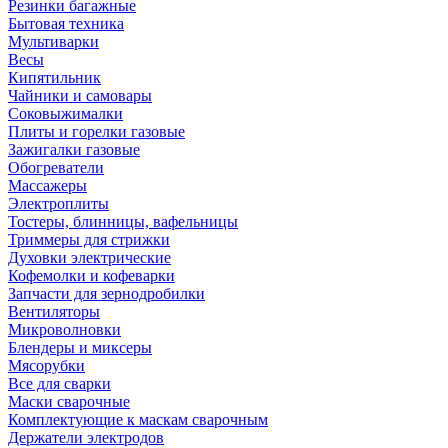
Резинки багажные
Бытовая техника
Мультиварки
Весы
Кипятильник
Чайники и самовары
Соковыжималки
Плиты и горелки газовые
Зажигалки газовые
Обогреватели
Массажеры
Электроплиты
Тостеры, блинницы, вафельницы
Триммеры для стрижки
Духовки электрические
Кофемолки и кофеварки
Запчасти для зернодробилки
Вентиляторы
Микроволновки
Блендеры и миксеры
Мясорубки
Все для сварки
Маски сварочные
Комплектующие к маскам сварочным
Держатели электродов