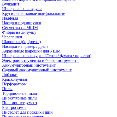
Вулканит
Шлифовальные круги
Круги лепестковые шлифовальные
Надфиля
Насадки под липучки
Сегменты на МШМ
Фибры на липучку
Черепашки
Шарошки (борфрезы)
Насадки на гравер / дрель
Абразивные шарошки для УШМ
Шлифовальная шкурка (Лента / бумага / поролон)
Электроинструменты и бензоинструменты
Аккумуляторный инструмент
Садовый аккумуляторный инструмент
Лобзики
Краскопульты
Перфораторы
Пилы
Торцовочные пилы
Циркулярные пилы
Пневмоинструмент
Быстросъемы
Пистолет для подкачки шин
Пистолет для продувки