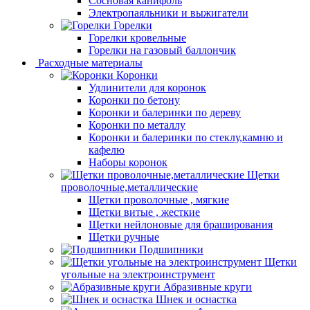
Сосновая канифоль
Электропаяльники и выжигатели
Горелки
Горелки кровельные
Горелки на газовый баллончик
Расходные материалы
Коронки
Удлинители для коронок
Коронки по бетону
Коронки и балеринки по дереву
Коронки по металлу
Коронки и балеринки по стеклу,камню и
кафелю
Наборы коронок
Щетки
проволочные,металлические
Щетки проволочные , мягкие
Щетки витые , жесткие
Щетки нейлоновые для браширования
Щетки ручные
Подшипники
Щетки
угольные на электроинструмент
Абразивные круги
Шнек и оснастка