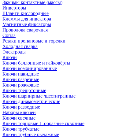
Зажимы контактные (массы)
Инверторы
Шланги кислородные
Клеммы для инвектора
Магнитные фиксаторы
Проволока сварочная
Сопла
Резаки пропановые и горелки
Холодная сварка
Электроды
Ключи
Ключи баллонные и гайковёрты
Ключи комбинированные
Ключи накидные
Ключи разрезные
Ключи рожковые
Ключи трещоточные
Ключи шарнирные /шестигранные
Ключи динамометрические
Ключи разводные
Наборы ключей
Ключи свечные
Ключи торцовые L-образные сквозные
Ключи трубчатые
Ключи трубные рычажные