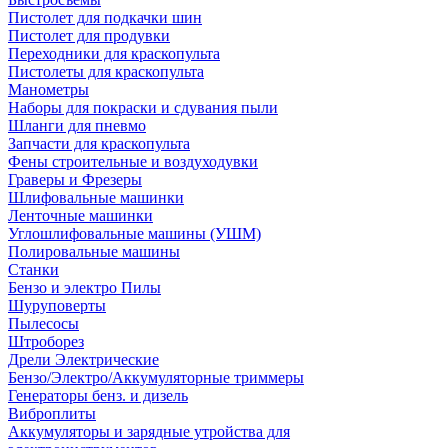
Пистолет для подкачки шин
Пистолет для продувки
Переходники для краскопульта
Пистолеты для краскопульта
Манометры
Наборы для покраски и сдувания пыли
Шланги для пневмо
Запчасти для краскопульта
Фены строительные и воздуходувки
Граверы и Фрезеры
Шлифовальные машинки
Ленточные машинки
Углошлифовальные машины (УШМ)
Полировальные машины
Станки
Бензо и электро Пилы
Шуруповерты
Пылесосы
Штроборез
Дрели Электрические
Бензо/Электро/Аккумуляторные триммеры
Генераторы бенз. и дизель
Виброплиты
Аккумуляторы и зарядные утройства для