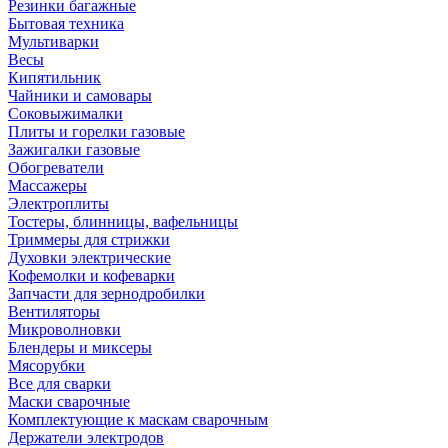
Резинки багажные
Бытовая техника
Мультиварки
Весы
Кипятильник
Чайники и самовары
Соковыжималки
Плиты и горелки газовые
Зажигалки газовые
Обогреватели
Массажеры
Электроплиты
Тостеры, блинницы, вафельницы
Триммеры для стрижки
Духовки электрические
Кофемолки и кофеварки
Запчасти для зернодробилки
Вентиляторы
Микроволновки
Блендеры и миксеры
Мясорубки
Все для сварки
Маски сварочные
Комплектующие к маскам сварочным
Держатели электродов