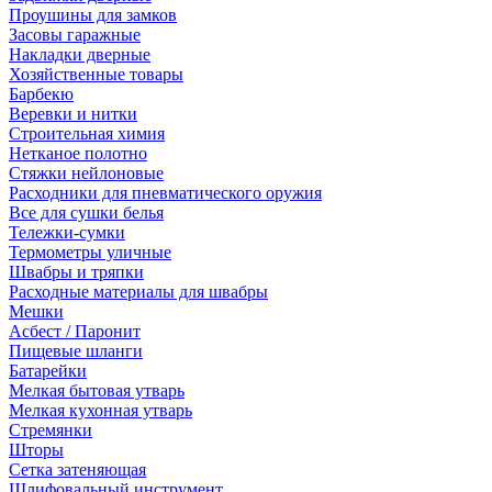
Проушины для замков
Засовы гаражные
Накладки дверные
Хозяйственные товары
Барбекю
Веревки и нитки
Строительная химия
Нетканое полотно
Стяжки нейлоновые
Расходники для пневматического оружия
Все для сушки белья
Тележки-сумки
Термометры уличные
Швабры и тряпки
Расходные материалы для швабры
Мешки
Асбест / Паронит
Пищевые шланги
Батарейки
Мелкая бытовая утварь
Мелкая кухонная утварь
Стремянки
Шторы
Сетка затеняющая
Шлифовальный инструмент