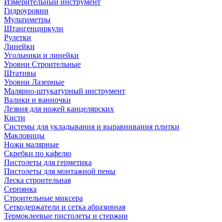
Измерительный инструмент
Гидроуровни
Мультиметры
Штангенциркули
Рулетки
Линейки
Угольники и линейки
Уровни Строительные
Штативы
Уровни Лазерные
Малярно-штукатурный инструмент
Валики и ванночки
Лезвия для ножей канцелярских
Кисти
Системы для укладывания и выравнивания плитки
Макловицы
Ножи малярные
Скребки по кафелю
Пистолеты для герметика
Пистолеты для монтажной пены
Леска строительная
Серпянка
Строительные миксера
Сеткодержатели и сетка абразивная
Термоклеевые пистолеты и стержни