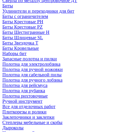
Сверла по металлу центровочное ДТ
Биты
Удлинители и переходники для бит
Биты с ограничителем
Биты Крестовые PH
Биты Крестовые PZ
Биты Шестигранные H
Биты Шлицевые SL
Биты Звездочка T
Биты Кровельные
Наборы бит
Запасные полотна и пилки
Полотна для электролобзика
Полотна для ручной ножовки
Полотна для сабельной пилы
Полотна для ручного лобзика
Полотна для рейсмуса
Полотна для рубанка
Полотна рихтовочные
Ручной инструмент
Все для отделочных работ
Плиткорезы и ролики
Заклепочники и заклепки
Степлеры мебельные и скобы
Дыроколы