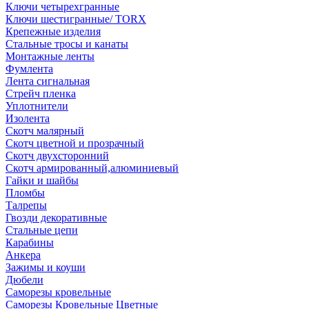
Ключи четырехгранные
Ключи шестигранные/ TORX
Крепежные изделия
Стальные тросы и канаты
Монтажные ленты
Фумлента
Лента сигнальная
Стрейч пленка
Уплотнители
Изолента
Скотч малярный
Скотч цветной и прозрачный
Скотч двухсторонний
Скотч армированный,алюминиевый
Гайки и шайбы
Пломбы
Талрепы
Гвозди декоративные
Стальные цепи
Карабины
Анкера
Зажимы и коуши
Дюбели
Саморезы кровельные
Саморезы Кровельные Цветные