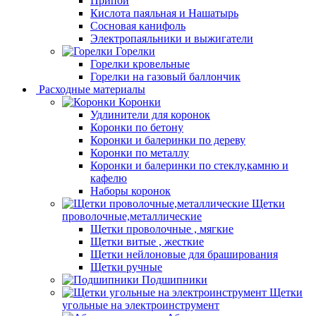
Припой
Кислота паяльная и Нашатырь
Сосновая канифоль
Электропаяльники и выжигатели
Горелки
Горелки кровельные
Горелки на газовый баллончик
Расходные материалы
Коронки
Удлинители для коронок
Коронки по бетону
Коронки и балеринки по дереву
Коронки по металлу
Коронки и балеринки по стеклу,камню и
кафелю
Наборы коронок
Щетки
проволочные,металлические
Щетки проволочные , мягкие
Щетки витые , жесткие
Щетки нейлоновые для браширования
Щетки ручные
Подшипники
Щетки
угольные на электроинструмент