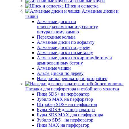
Абразивные круги
Шнек и оснастка
Алмазные диски и
чашки
Алмазные диски по
плитке,керамограниту,граниту,
натуральному камню
Переходные кольца
Алмазные диски по асфальту
Алмазные диски по дереву
Алмазные диски по металлу
Алмазные диски по кирпичу,бетону и
армированному бетону
Алмазные чашки
Альфа Диски по дереву
Насадки на реноватор и роторайзер
Насадки для перфоратора и отбойного молотка
Пика SDS+ на перфоратор
Зубило MAX на перфоратор
Штробер SDS+ на перфоратор
Буры SDS + для перфоратора
Буры SDS MAX для перфоратора
Зубило SDS+ на перфоратор
Пика MAX на перфоратор