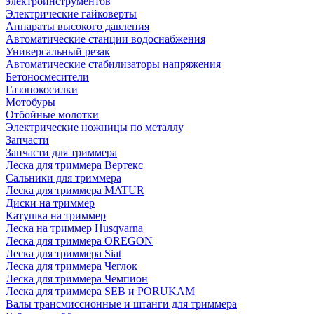
электроинструментов
Электрические гайковерты
Аппараты высокого давления
Автоматические станции водоснабжения
Универсальный резак
Автоматические стабилизаторы напряжения
Бетоносмесители
Газонокосилки
Мотобуры
Отбойные молотки
Электрические ножницы по металлу
Запчасти
Запчасти для триммера
Леска для триммера Вертекс
Сальники для триммера
Леска для триммера MATUR
Диски на триммер
Катушка на триммер
Леска на триммер Husqvarna
Леска для триммера OREGON
Леска для триммера Siat
Леска для триммера Чеглок
Леска для триммера Чемпион
Леска для триммера SEB и PORUKAM
Валы трансмиссионные и штанги для триммера