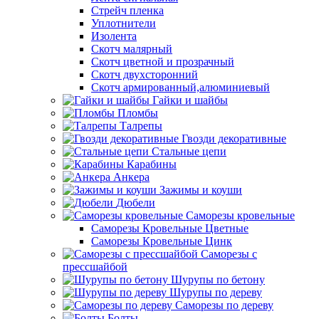
Стрейч пленка
Уплотнители
Изолента
Скотч малярный
Скотч цветной и прозрачный
Скотч двухсторонний
Скотч армированный,алюминиевый
Гайки и шайбы
Пломбы
Талрепы
Гвозди декоративные
Стальные цепи
Карабины
Анкера
Зажимы и коуши
Дюбели
Саморезы кровельные
Саморезы Кровельные Цветные
Саморезы Кровельные Цинк
Саморезы с
прессшайбой
Шурупы по бетону
Шурупы по дереву
Саморезы по дереву
Болты