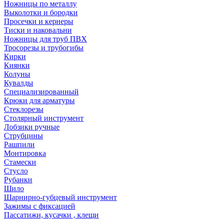
Ножницы по металлу
Выколотки и бородки
Просечки и кернеры
Тиски и наковальни
Ножницы для труб ПВХ
Тросорезы и трубогибы
Кирки
Киянки
Колуны
Кувалды
Специализированный
Крюки для арматуры
Стеклорезы
Столярный инструмент
Лобзики ручные
Струбцины
Рашпили
Монтировка
Стамески
Стусло
Рубанки
Шило
Шарнирно-губцевый инструмент
Зажимы с фиксацией
Пассатижи, кусачки , клещи