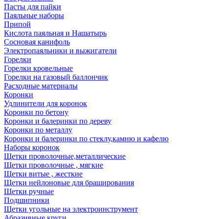
Пасты для пайки
Паяльные наборы
Припой
Кислота паяльная и Нашатырь
Сосновая канифоль
Электропаяльники и выжигатели
Горелки
Горелки кровельные
Горелки на газовый баллончик
Расходные материалы
Коронки
Удлинители для коронок
Коронки по бетону
Коронки и балеринки по дереву
Коронки по металлу
Коронки и балеринки по стеклу,камню и кафелю
Наборы коронок
Щетки проволочные,металлические
Щетки проволочные , мягкие
Щетки витые , жесткие
Щетки нейлоновые для браширования
Щетки ручные
Подшипники
Щетки угольные на электроинструмент
Абразивные круги