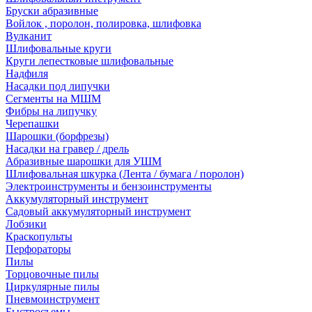
Бруски абразивные
Войлок , поролон, полировка, шлифовка
Вулканит
Шлифовальные круги
Круги лепестковые шлифовальные
Надфиля
Насадки под липучки
Сегменты на МШМ
Фибры на липучку
Черепашки
Шарошки (борфрезы)
Насадки на гравер / дрель
Абразивные шарошки для УШМ
Шлифовальная шкурка (Лента / бумага / поролон)
Электроинструменты и бензоинструменты
Аккумуляторный инструмент
Садовый аккумуляторный инструмент
Лобзики
Краскопульты
Перфораторы
Пилы
Торцовочные пилы
Циркулярные пилы
Пневмоинструмент
Быстросъемы