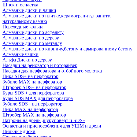
Шнек и оснастка
Алмазные диски и чашки
Алмазные диски по плитке,керамограниту,граниту,
натуральному камню
Переходные кольца
Алмазные диски по асфальту
Алмазные диски по дереву
Алмазные диски по металлу
Алмазные диски по кирпичу,бетону и армированному бетону
Алмазные чашки
Альфа Диски по дереву
Насадки на реноватор и роторайзер
Насадки для перфоратора и отбойного молотка
Пика SDS+ на перфоратор
Зубило MAX на перфоратор
Штробер SDS+ на перфоратор
Буры SDS + для перфоратора
Буры SDS MAX для перфоратора
Зубило SDS+ на перфоратор
Пика MAX на перфоратор
Штробер MAX на перфоратор
Патроны на дрель ,шуруповерт и SDS+
Оснастка и приспособления для УШМ и дрели
Пильные диски
Сверла и наборы сверл