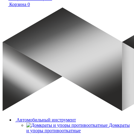
Корзина
0
Автомобильный инструмент
Домкраты
и упоры противооткатные