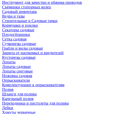
Инструмент для зачистки и обжима проводов
Съёмники стопорных колец
Садовый инвентарь
Ведра и тазы
Строительные и Садовые тачки
Кормушки и поилки
Секаторы садовые
Плодосборники
Сетка садовая
Сучкорезы садовые
Грабли и вилы садовые
Защита от насекомых и вредителей
Кусторезы садовые
Лопаты
Лопаты садовые
Лопаты снеговые
Ножовка садовая
Опрыскиватели
Комплектующие к опрыскивателям
Полив
Шланги для полива
Капельный полив
Переходники и пистолеты для полива
Лейки
Хомуты червячные