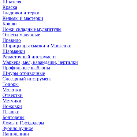
Шпателя
Краска
Гладилки и терки
Кельмы и мастерки
Ковши
Ножи складные мультитулы
Отвесы малярные
Правило
Шприцы для смазки и Масленки
Шарманки
Разметочный инструмент
Маркера, мел, карандаши, чертилки
Профильные шаблоны
Шнуры отбивочные
Слесарный инструмент
Топоры
Молотки
Отвертки
Метчики
Ножовки
Плашки
Болторезы
Ломы и Гвоздодеры
Зубило ручное
Напильники