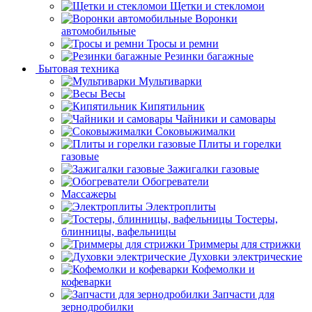
Щетки и стекломои
Воронки
автомобильные
Тросы и ремни
Резинки багажные
Бытовая техника
Мультиварки
Весы
Кипятильник
Чайники и самовары
Соковыжималки
Плиты и горелки
газовые
Зажигалки газовые
Обогреватели
Массажеры
Электроплиты
Тостеры,
блинницы, вафельницы
Триммеры для стрижки
Духовки электрические
Кофемолки и
кофеварки
Запчасти для
зернодробилки