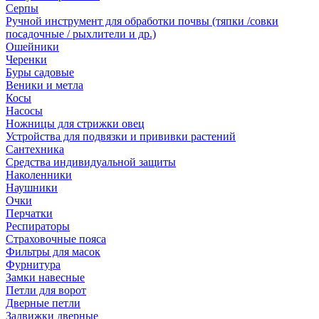
Серпы
Ручной инструмент для обработки почвы (тяпки /совки
посадочные / рыхлители и др.)
Ошейники
Черенки
Буры садовые
Веники и метла
Косы
Насосы
Ножницы для стрижки овец
Устройства для подвязки и прививки растений
Сантехника
Средства индивидуальной защиты
Наколенники
Наушники
Очки
Перчатки
Респираторы
Страховочные пояса
Фильтры для масок
Фурнитура
Замки навесные
Петли для ворот
Дверные петли
Задвижки дверные