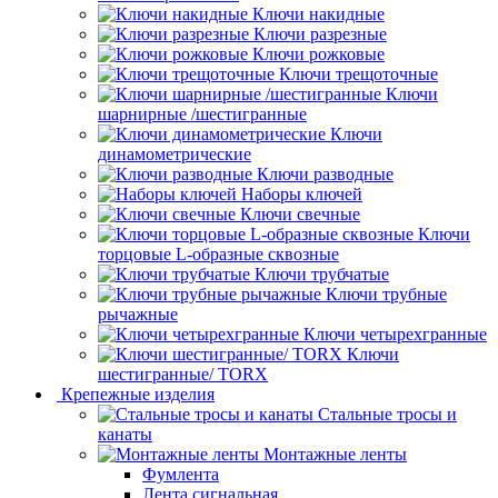
Ключи накидные
Ключи разрезные
Ключи рожковые
Ключи трещоточные
Ключи
шарнирные /шестигранные
Ключи
динамометрические
Ключи разводные
Наборы ключей
Ключи свечные
Ключи
торцовые L-образные сквозные
Ключи трубчатые
Ключи трубные
рычажные
Ключи четырехгранные
Ключи
шестигранные/ TORX
Крепежные изделия
Стальные тросы и
канаты
Монтажные ленты
Фумлента
Лента сигнальная