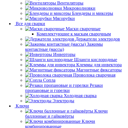
Вентиляторы
Микроволновки
Блендеры и миксеры
Мясорубки
Все для сварки
Маски сварочные
Комплектующие к маскам сварочным
Держатели электродов
Зажимы
контактные (массы)
Инверторы
Шланги кислородные
Клеммы для инвектора
Магнитные фиксаторы
Проволока сварочная
Сопла
Резаки
пропановые и горелки
Холодная сварка
Электроды
Ключи
Ключи
баллонные и гайковёрты
Ключи
комбинированные