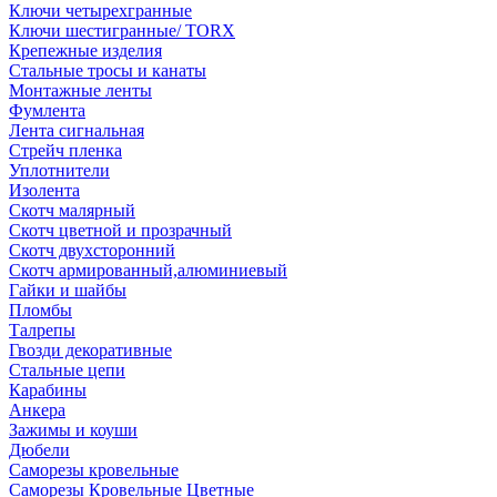
Ключи четырехгранные
Ключи шестигранные/ TORX
Крепежные изделия
Стальные тросы и канаты
Монтажные ленты
Фумлента
Лента сигнальная
Стрейч пленка
Уплотнители
Изолента
Скотч малярный
Скотч цветной и прозрачный
Скотч двухсторонний
Скотч армированный,алюминиевый
Гайки и шайбы
Пломбы
Талрепы
Гвозди декоративные
Стальные цепи
Карабины
Анкера
Зажимы и коуши
Дюбели
Саморезы кровельные
Саморезы Кровельные Цветные