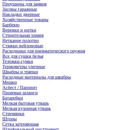
Проушины для замков
Засовы гаражные
Накладки дверные
Хозяйственные товары
Барбекю
Веревки и нитки
Строительная химия
Нетканое полотно
Стяжки нейлоновые
Расходники для пневматического оружия
Все для сушки белья
Тележки-сумки
Термометры уличные
Швабры и тряпки
Расходные материалы для швабры
Мешки
Асбест / Паронит
Пищевые шланги
Батарейки
Мелкая бытовая утварь
Мелкая кухонная утварь
Стремянки
Шторы
Сетка затеняющая
Шлифовальный инструмент