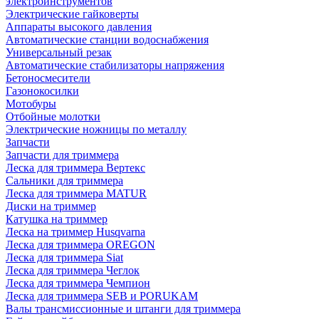
электроинструментов
Электрические гайковерты
Аппараты высокого давления
Автоматические станции водоснабжения
Универсальный резак
Автоматические стабилизаторы напряжения
Бетоносмесители
Газонокосилки
Мотобуры
Отбойные молотки
Электрические ножницы по металлу
Запчасти
Запчасти для триммера
Леска для триммера Вертекс
Сальники для триммера
Леска для триммера MATUR
Диски на триммер
Катушка на триммер
Леска на триммер Husqvarna
Леска для триммера OREGON
Леска для триммера Siat
Леска для триммера Чеглок
Леска для триммера Чемпион
Леска для триммера SEB и PORUKAM
Валы трансмиссионные и штанги для триммера