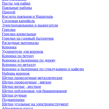
Пасты для пайки
Паяльные наборы
Припой
Кислота паяльная и Нашатырь
Сосновая канифоль
Электропаяльники и выжигатели
Горелки
Горелки кровельные
Горелки на газовый баллончик
Расходные материалы
Коронки
Удлинители для коронок
Коронки по бетону
Коронки и балеринки по дереву
Коронки по металлу
Коронки и балеринки по стеклу,камню и кафелю
Наборы коронок
Щетки проволочные,металлические
Щетки проволочные , мягкие
Щетки витые , жесткие
Щетки нейлоновые для браширования
Щетки ручные
Подшипники
Щетки угольные на электроинструмент
Абразивные круги