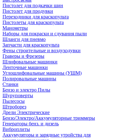
Пистолет для подкачки шин
Пистолет для продувки
Переходники для краскопульта
Пистолеты для краскопульта
Манометры
Наборы для покраски и сдувания пыли
Шланги для пневмо
Запчасти для краскопульта
Фены строительные и воздуходувки
Граверы и Фрезеры
Шлифовальные машинки
Ленточные машинки
Углошлифовальные машины (УШМ)
Полировальные машины
Станки
Бензо и электро Пилы
Шуруповерты
Пылесосы
Штроборез
Дрели Электрические
Бензо/Электро/Аккумуляторные триммеры
Генераторы бенз. и дизель
Виброплиты
Аккумуляторы и зарядные утройства для