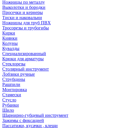
Ножницы по металлу
Выколотки и бородки
Просечки и кернеры
Тиски и наковальни
Ножницы для труб ПВХ
Тросорезы и трубогибы
Кирки
Киянки
Колуны
Кувалды
Специализированный
Крюки для арматуры
Стеклорезы
Столярный инструмент
Лобзики ручные
Струбцины
Рашпили
Монтировка
Стамески
Стусло
Рубанки
Шило
Шарнирно-губцевый инструмент
Зажимы с фиксацией
Пассатижи, кусачки , клещи