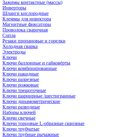
Зажимы контактные (массы)
Инверторы
Шланги кислородные
Клеммы для инвектора
Магнитные фиксаторы
Проволока сварочная
Сопла
Резаки пропановые и горелки
Холодная сварка
Электроды
Ключи
Ключи баллонные и гайковёрты
Ключи комбинированные
Ключи накидные
Ключи разрезные
Ключи рожковые
Ключи трещоточные
Ключи шарнирные /шестигранные
Ключи динамометрические
Ключи разводные
Наборы ключей
Ключи свечные
Ключи торцовые L-образные сквозные
Ключи трубчатые
Ключи трубные рычажные