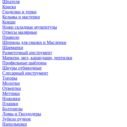
Шпателя
Краска
Гладилки и терки
Кельмы и мастерки
Ковши
Ножи складные мультитулы
Отвесы малярные
Правило
Шприцы для смазки и Масленки
Шарманки
Разметочный инструмент
Маркера, мел, карандаши, чертилки
Профильные шаблоны
Шнуры отбивочные
Слесарный инструмент
Топоры
Молотки
Отвертки
Метчики
Ножовки
Плашки
Болторезы
Ломы и Гвоздодеры
Зубило ручное
Напильники