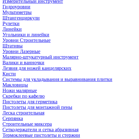
Измерительный инструмент
Гидроуровни
Мультиметры
Штангенциркули
Рулетки
Линейки
Угольники и линейки
Уровни Строительные
Штативы
Уровни Лазерные
Малярно-штукатурный инструмент
Валики и ванночки
Лезвия для ножей канцелярских
Кисти
Системы для укладывания и выравнивания плитки
Макловицы
Ножи малярные
Скребки по кафелю
Пистолеты для герметика
Пистолеты для монтажной пены
Леска строительная
Серпянка
Строительные миксера
Сеткодержатели и сетка абразивная
Термоклеевые пистолеты и стержни