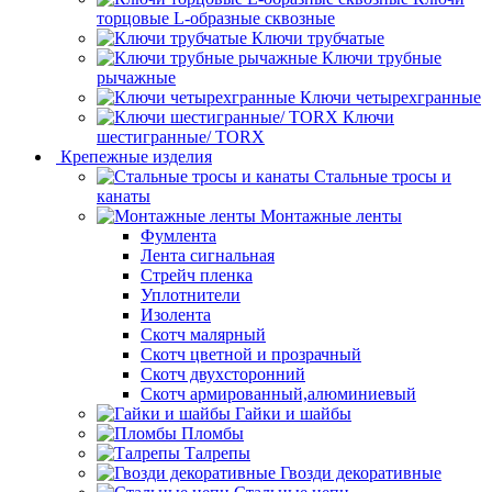
торцовые L-образные сквозные
Ключи трубчатые
Ключи трубные
рычажные
Ключи четырехгранные
Ключи
шестигранные/ TORX
Крепежные изделия
Стальные тросы и
канаты
Монтажные ленты
Фумлента
Лента сигнальная
Стрейч пленка
Уплотнители
Изолента
Скотч малярный
Скотч цветной и прозрачный
Скотч двухсторонний
Скотч армированный,алюминиевый
Гайки и шайбы
Пломбы
Талрепы
Гвозди декоративные