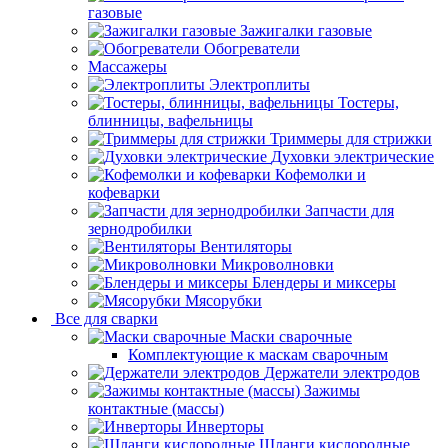
газовые
Зажигалки газовые
Обогреватели
Массажеры
Электроплиты
Тостеры,
блинницы, вафельницы
Триммеры для стрижки
Духовки электрические
Кофемолки и
кофеварки
Запчасти для
зернодробилки
Вентиляторы
Микроволновки
Блендеры и миксеры
Мясорубки
Все для сварки
Маски сварочные
Комплектующие к маскам сварочным
Держатели электродов
Зажимы
контактные (массы)
Инверторы
Шланги кислородные