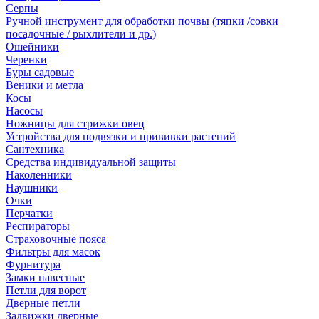
Серпы
Ручной инструмент для обработки почвы (тяпки /совки
посадочные / рыхлители и др.)
Ошейники
Черенки
Буры садовые
Веники и метла
Косы
Насосы
Ножницы для стрижки овец
Устройства для подвязки и прививки растений
Сантехника
Средства индивидуальной защиты
Наколенники
Наушники
Очки
Перчатки
Респираторы
Страховочные пояса
Фильтры для масок
Фурнитура
Замки навесные
Петли для ворот
Дверные петли
Задвижки дверные