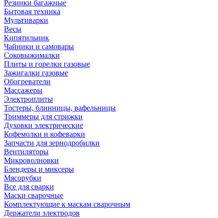
Резинки багажные
Бытовая техника
Мультиварки
Весы
Кипятильник
Чайники и самовары
Соковыжималки
Плиты и горелки газовые
Зажигалки газовые
Обогреватели
Массажеры
Электроплиты
Тостеры, блинницы, вафельницы
Триммеры для стрижки
Духовки электрические
Кофемолки и кофеварки
Запчасти для зернодробилки
Вентиляторы
Микроволновки
Блендеры и миксеры
Мясорубки
Все для сварки
Маски сварочные
Комплектующие к маскам сварочным
Держатели электродов