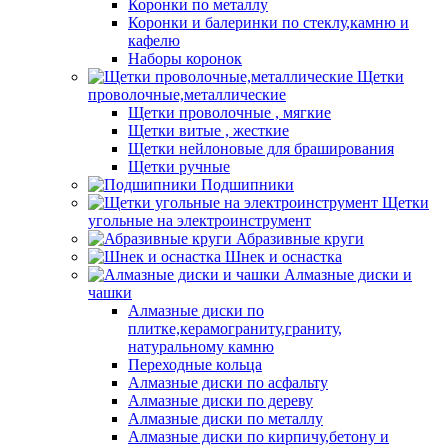
Коронки по металлу
Коронки и балеринки по стеклу,камню и
кафелю
Наборы коронок
Щетки
проволочные,металлические
Щетки проволочные , мягкие
Щетки витые , жесткие
Щетки нейлоновые для браширования
Щетки ручные
Подшипники
Щетки
угольные на электроинструмент
Абразивные круги
Шнек и оснастка
Алмазные диски и
чашки
Алмазные диски по
плитке,керамограниту,граниту,
натуральному камню
Переходные кольца
Алмазные диски по асфальту
Алмазные диски по дереву
Алмазные диски по металлу
Алмазные диски по кирпичу,бетону и