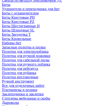
Сверла по металлу центровочное ДТ
Биты
Удлинители и переходники для бит
Биты с ограничителем
Биты Крестовые PH
Биты Крестовые PZ
Биты Шестигранные H
Биты Шлицевые SL
Биты Звездочка T
Биты Кровельные
Наборы бит
Запасные полотна и пилки
Полотна для электролобзика
Полотна для ручной ножовки
Полотна для сабельной пилы
Полотна для ручного лобзика
Полотна для рейсмуса
Полотна для рубанка
Полотна рихтовочные
Ручной инструмент
Все для отделочных работ
Плиткорезы и ролики
Заклепочники и заклепки
Степлеры мебельные и скобы
Дыроколы