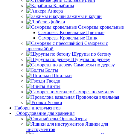
Стальные цепи
Карабины
Анкера
Зажимы и коуши
Дюбели
Саморезы кровельные
Саморезы Кровельные Цветные
Саморезы Кровельные Цинк
Саморезы с
прессшайбой
Шурупы по бетону
Шурупы по дереву
Саморезы по дереву
Болты
Шпильки
Гвозди
Винты
Саморез по металлу
Проволока вязальная
Уголки
Наборы инструментов
Оборудование для хранения
Органайзеры
Ящики для
инструментов