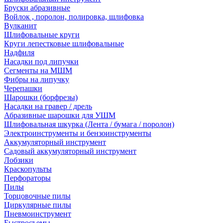
Бруски абразивные
Войлок , поролон, полировка, шлифовка
Вулканит
Шлифовальные круги
Круги лепестковые шлифовальные
Надфиля
Насадки под липучки
Сегменты на МШМ
Фибры на липучку
Черепашки
Шарошки (борфрезы)
Насадки на гравер / дрель
Абразивные шарошки для УШМ
Шлифовальная шкурка (Лента / бумага / поролон)
Электроинструменты и бензоинструменты
Аккумуляторный инструмент
Садовый аккумуляторный инструмент
Лобзики
Краскопульты
Перфораторы
Пилы
Торцовочные пилы
Циркулярные пилы
Пневмоинструмент
Быстросъемы