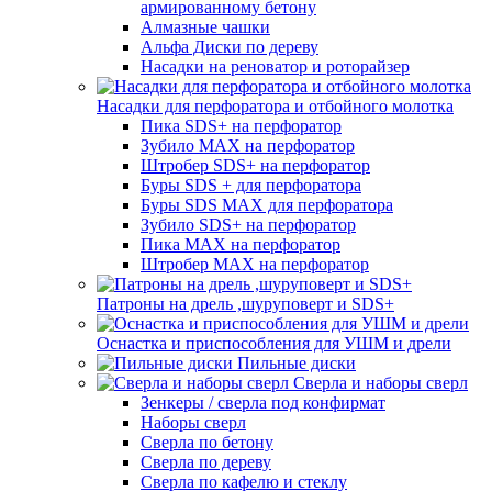
армированному бетону
Алмазные чашки
Альфа Диски по дереву
Насадки на реноватор и роторайзер
Насадки для перфоратора и отбойного молотка
Пика SDS+ на перфоратор
Зубило MAX на перфоратор
Штробер SDS+ на перфоратор
Буры SDS + для перфоратора
Буры SDS MAX для перфоратора
Зубило SDS+ на перфоратор
Пика MAX на перфоратор
Штробер MAX на перфоратор
Патроны на дрель ,шуруповерт и SDS+
Оснастка и приспособления для УШМ и дрели
Пильные диски
Сверла и наборы сверл
Зенкеры / сверла под конфирмат
Наборы сверл
Сверла по бетону
Сверла по дереву
Сверла по кафелю и стеклу