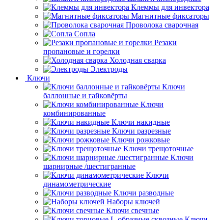
Клеммы для инвектора
Магнитные фиксаторы
Проволока сварочная
Сопла
Резаки
пропановые и горелки
Холодная сварка
Электроды
Ключи
Ключи
баллонные и гайковёрты
Ключи
комбинированные
Ключи накидные
Ключи разрезные
Ключи рожковые
Ключи трещоточные
Ключи
шарнирные /шестигранные
Ключи
динамометрические
Ключи разводные
Наборы ключей
Ключи свечные
Ключи