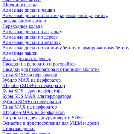
Шнек и оснастка
Алмазные диски и чашки
Алмазные диски по плитке,керамограниту,граниту,
натуральному камню
Переходные кольца
Алмазные диски по асфальту
Алмазные диски по дереву
Алмазные диски по металлу
Алмазные диски по кирпичу,бетону и армированному бетону
Алмазные чашки
Альфа Диски по дереву
Насадки на реноватор и роторайзер
Насадки для перфоратора и отбойного молотка
Пика SDS+ на перфоратор
Зубило MAX на перфоратор
Штробер SDS+ на перфоратор
Буры SDS + для перфоратора
Буры SDS MAX для перфоратора
Зубило SDS+ на перфоратор
Пика MAX на перфоратор
Штробер MAX на перфоратор
Патроны на дрель ,шуруповерт и SDS+
Оснастка и приспособления для УШМ и дрели
Пильные диски
Сверла и наборы сверл