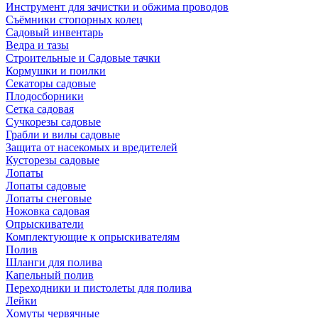
Инструмент для зачистки и обжима проводов
Съёмники стопорных колец
Садовый инвентарь
Ведра и тазы
Строительные и Садовые тачки
Кормушки и поилки
Секаторы садовые
Плодосборники
Сетка садовая
Сучкорезы садовые
Грабли и вилы садовые
Защита от насекомых и вредителей
Кусторезы садовые
Лопаты
Лопаты садовые
Лопаты снеговые
Ножовка садовая
Опрыскиватели
Комплектующие к опрыскивателям
Полив
Шланги для полива
Капельный полив
Переходники и пистолеты для полива
Лейки
Хомуты червячные