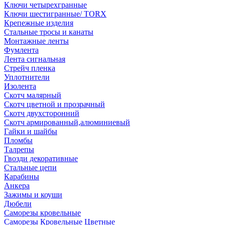
Ключи четырехгранные
Ключи шестигранные/ TORX
Крепежные изделия
Стальные тросы и канаты
Монтажные ленты
Фумлента
Лента сигнальная
Стрейч пленка
Уплотнители
Изолента
Скотч малярный
Скотч цветной и прозрачный
Скотч двухсторонний
Скотч армированный,алюминиевый
Гайки и шайбы
Пломбы
Талрепы
Гвозди декоративные
Стальные цепи
Карабины
Анкера
Зажимы и коуши
Дюбели
Саморезы кровельные
Саморезы Кровельные Цветные