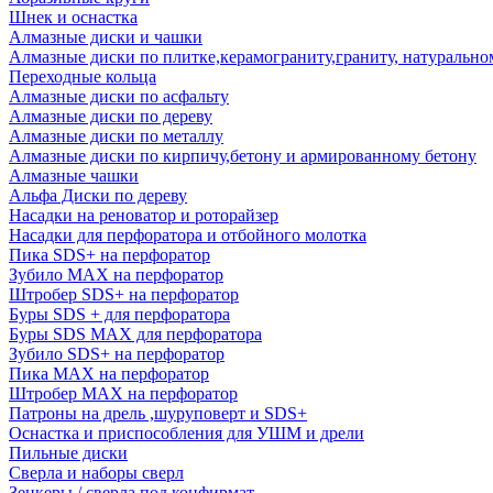
Шнек и оснастка
Алмазные диски и чашки
Алмазные диски по плитке,керамограниту,граниту, натуральн
Переходные кольца
Алмазные диски по асфальту
Алмазные диски по дереву
Алмазные диски по металлу
Алмазные диски по кирпичу,бетону и армированному бетону
Алмазные чашки
Альфа Диски по дереву
Насадки на реноватор и роторайзер
Насадки для перфоратора и отбойного молотка
Пика SDS+ на перфоратор
Зубило MAX на перфоратор
Штробер SDS+ на перфоратор
Буры SDS + для перфоратора
Буры SDS MAX для перфоратора
Зубило SDS+ на перфоратор
Пика MAX на перфоратор
Штробер MAX на перфоратор
Патроны на дрель ,шуруповерт и SDS+
Оснастка и приспособления для УШМ и дрели
Пильные диски
Сверла и наборы сверл
Зенкеры / сверла под конфирмат