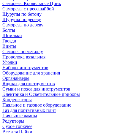
Саморезы Кровельные Цинк
Саморезы с прессшайбой
Шурупы по бетону
Шурупы по дереву
Саморезы по дереву
Болты
Шпильки
Гвозди
Винты
Саморез по металлу
Проволока вязальная
Уголки
Наборы инструментов
Оборудование для хранения
Органайзеры
Ящики для инструментов
Сумки и пояса для инструментов
Электрика и Осветительные приборы
Конденсаторы
Паяльное и газовое оборудование
Газ для портативных плит
Паяльные лампы
Редукторы
Сухое горючее
Все для Пайки