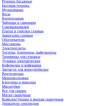
Резинки багажные
Бытовая техника
Мультиварки
Весы
Кипятильник
Чайники и самовары
Соковыжималки
Плиты и горелки газовые
Зажигалки газовые
Обогреватели
Массажеры
Электроплиты
Тостеры, блинницы, вафельницы
Триммеры для стрижки
Духовки электрические
Кофемолки и кофеварки
Запчасти для зернодробилки
Вентиляторы
Микроволновки
Блендеры и миксеры
Мясорубки
Все для сварки
Маски сварочные
Комплектующие к маскам сварочным
Держатели электродов