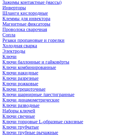
Зажимы контактные (массы)
Инверторы
Шланги кислородные
Клеммы для инвектора
Магнитные фиксаторы
Проволока сварочная
Сопла
Резаки пропановые и горелки
Холодная сварка
Электроды
Ключи
Ключи баллонные и гайковёрты
Ключи комбинированные
Ключи накидные
Ключи разрезные
Ключи рожковые
Ключи трещоточные
Ключи шарнирные /шестигранные
Ключи динамометрические
Ключи разводные
Наборы ключей
Ключи свечные
Ключи торцовые L-образные сквозные
Ключи трубчатые
Ключи трубные рычажные