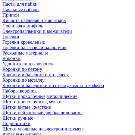
Пасты для пайки
Паяльные наборы
Припой
Кислота паяльная и Нашатырь
Сосновая канифоль
Электропаяльники и выжигатели
Горелки
Горелки кровельные
Горелки на газовый баллончик
Расходные материалы
Коронки
Удлинители для коронок
Коронки по бетону
Коронки и балеринки по дереву
Коронки по металлу
Коронки и балеринки по стеклу,камню и кафелю
Наборы коронок
Щетки проволочные,металлические
Щетки проволочные , мягкие
Щетки витые , жесткие
Щетки нейлоновые для браширования
Щетки ручные
Подшипники
Щетки угольные на электроинструмент
Абразивные круги