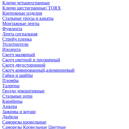
Ключи четырехгранные
Ключи шестигранные/ TORX
Крепежные изделия
Стальные тросы и канаты
Монтажные ленты
Фумлента
Лента сигнальная
Стрейч пленка
Уплотнители
Изолента
Скотч малярный
Скотч цветной и прозрачный
Скотч двухсторонний
Скотч армированный,алюминиевый
Гайки и шайбы
Пломбы
Талрепы
Гвозди декоративные
Стальные цепи
Карабины
Анкера
Зажимы и коуши
Дюбели
Саморезы кровельные
Саморезы Кровельные Цветные