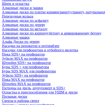
Шнек и оснастка
Алмазные диски и чашки
Алмазные диски по плитке,керамограниту,граниту, натуральн
Переходные кольца
Алмазные диски по асфальту
Алмазные диски по дереву
Алмазные диски по металлу
Алмазные диски по кирпичу,бетону и армированному бетону
Алмазные чашки
Альфа Диски по дереву
Насадки на реноватор и роторайзер
Насадки для перфоратора и отбойного молотка
Пика SDS+ на перфоратор
Зубило MAX на перфоратор
Штробер SDS+ на перфоратор
Буры SDS + для перфоратора
Буры SDS MAX для перфоратора
Зубило SDS+ на перфоратор
Пика MAX на перфоратор
Штробер MAX на перфоратор
Патроны на дрель ,шуруповерт и SDS+
Оснастка и приспособления для УШМ и дрели
Пильные диски
Сверла и наборы сверл
Зенкеры / сверла под конфирмат