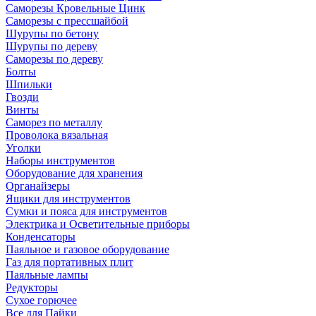
Саморезы Кровельные Цинк
Саморезы с прессшайбой
Шурупы по бетону
Шурупы по дереву
Саморезы по дереву
Болты
Шпильки
Гвозди
Винты
Саморез по металлу
Проволока вязальная
Уголки
Наборы инструментов
Оборудование для хранения
Органайзеры
Ящики для инструментов
Сумки и пояса для инструментов
Электрика и Осветительные приборы
Конденсаторы
Паяльное и газовое оборудование
Газ для портативных плит
Паяльные лампы
Редукторы
Сухое горючее
Все для Пайки