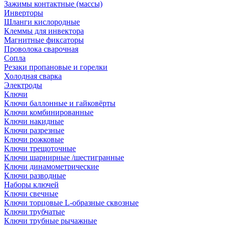
Зажимы контактные (массы)
Инверторы
Шланги кислородные
Клеммы для инвектора
Магнитные фиксаторы
Проволока сварочная
Сопла
Резаки пропановые и горелки
Холодная сварка
Электроды
Ключи
Ключи баллонные и гайковёрты
Ключи комбинированные
Ключи накидные
Ключи разрезные
Ключи рожковые
Ключи трещоточные
Ключи шарнирные /шестигранные
Ключи динамометрические
Ключи разводные
Наборы ключей
Ключи свечные
Ключи торцовые L-образные сквозные
Ключи трубчатые
Ключи трубные рычажные