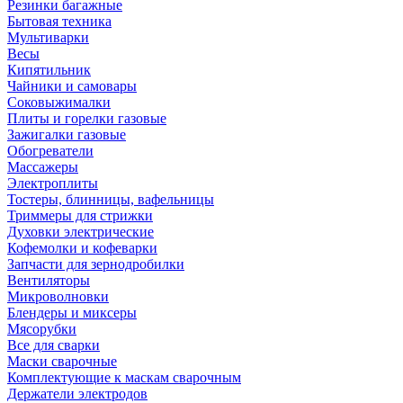
Резинки багажные
Бытовая техника
Мультиварки
Весы
Кипятильник
Чайники и самовары
Соковыжималки
Плиты и горелки газовые
Зажигалки газовые
Обогреватели
Массажеры
Электроплиты
Тостеры, блинницы, вафельницы
Триммеры для стрижки
Духовки электрические
Кофемолки и кофеварки
Запчасти для зернодробилки
Вентиляторы
Микроволновки
Блендеры и миксеры
Мясорубки
Все для сварки
Маски сварочные
Комплектующие к маскам сварочным
Держатели электродов