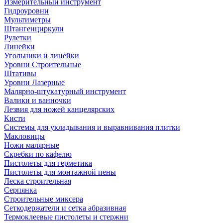
Измерительный инструмент
Гидроуровни
Мультиметры
Штангенциркули
Рулетки
Линейки
Угольники и линейки
Уровни Строительные
Штативы
Уровни Лазерные
Малярно-штукатурный инструмент
Валики и ванночки
Лезвия для ножей канцелярских
Кисти
Системы для укладывания и выравнивания плитки
Макловицы
Ножи малярные
Скребки по кафелю
Пистолеты для герметика
Пистолеты для монтажной пены
Леска строительная
Серпянка
Строительные миксера
Сеткодержатели и сетка абразивная
Термоклеевые пистолеты и стержни