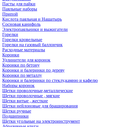
Пасты для пайки
Паяльные наборы
Припой
Кислота паяльная и Нашатырь
Сосновая канифоль
Электропаяльники и выжигатели
Горелки
Горелки кровельные
Горелки на газовый баллончик
Расходные материалы
Коронки
Удлинители для коронок
Коронки по бетону
Коронки и балеринки по дереву
Коронки по металлу
Коронки и балеринки по стеклу,камню и кафелю
Наборы коронок
Щетки проволочные,металлические
Щетки проволочные , мягкие
Щетки витые , жесткие
Щетки нейлоновые для браширования
Щетки ручные
Подшипники
Щетки угольные на электроинструмент
Абразивные круги