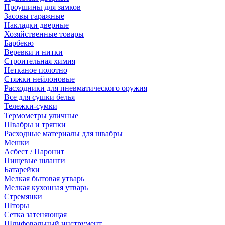
Проушины для замков
Засовы гаражные
Накладки дверные
Хозяйственные товары
Барбекю
Веревки и нитки
Строительная химия
Нетканое полотно
Стяжки нейлоновые
Расходники для пневматического оружия
Все для сушки белья
Тележки-сумки
Термометры уличные
Швабры и тряпки
Расходные материалы для швабры
Мешки
Асбест / Паронит
Пищевые шланги
Батарейки
Мелкая бытовая утварь
Мелкая кухонная утварь
Стремянки
Шторы
Сетка затеняющая
Шлифовальный инструмент