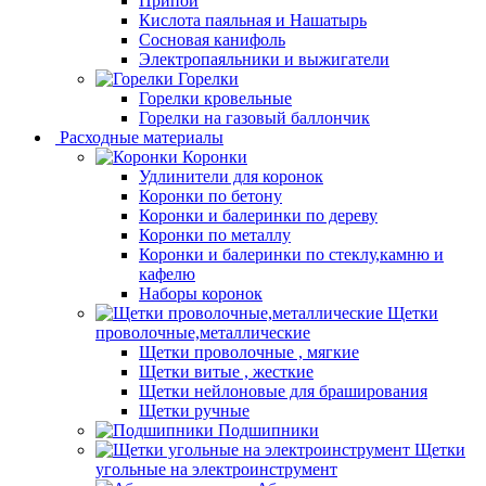
Припой
Кислота паяльная и Нашатырь
Сосновая канифоль
Электропаяльники и выжигатели
Горелки
Горелки кровельные
Горелки на газовый баллончик
Расходные материалы
Коронки
Удлинители для коронок
Коронки по бетону
Коронки и балеринки по дереву
Коронки по металлу
Коронки и балеринки по стеклу,камню и
кафелю
Наборы коронок
Щетки
проволочные,металлические
Щетки проволочные , мягкие
Щетки витые , жесткие
Щетки нейлоновые для браширования
Щетки ручные
Подшипники
Щетки
угольные на электроинструмент