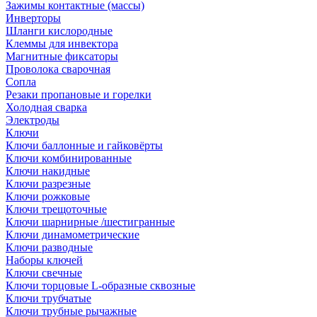
Зажимы контактные (массы)
Инверторы
Шланги кислородные
Клеммы для инвектора
Магнитные фиксаторы
Проволока сварочная
Сопла
Резаки пропановые и горелки
Холодная сварка
Электроды
Ключи
Ключи баллонные и гайковёрты
Ключи комбинированные
Ключи накидные
Ключи разрезные
Ключи рожковые
Ключи трещоточные
Ключи шарнирные /шестигранные
Ключи динамометрические
Ключи разводные
Наборы ключей
Ключи свечные
Ключи торцовые L-образные сквозные
Ключи трубчатые
Ключи трубные рычажные