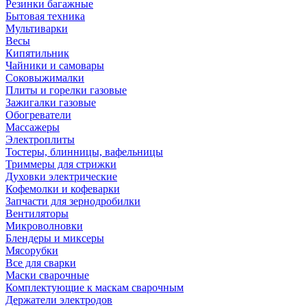
Резинки багажные
Бытовая техника
Мультиварки
Весы
Кипятильник
Чайники и самовары
Соковыжималки
Плиты и горелки газовые
Зажигалки газовые
Обогреватели
Массажеры
Электроплиты
Тостеры, блинницы, вафельницы
Триммеры для стрижки
Духовки электрические
Кофемолки и кофеварки
Запчасти для зернодробилки
Вентиляторы
Микроволновки
Блендеры и миксеры
Мясорубки
Все для сварки
Маски сварочные
Комплектующие к маскам сварочным
Держатели электродов