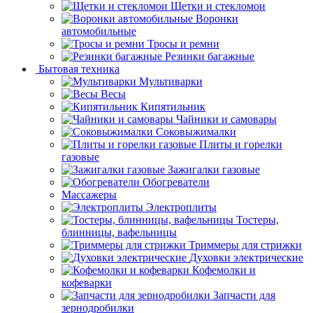
Щетки и стекломои
Воронки
автомобильные
Тросы и ремни
Резинки багажные
Бытовая техника
Мультиварки
Весы
Кипятильник
Чайники и самовары
Соковыжималки
Плиты и горелки
газовые
Зажигалки газовые
Обогреватели
Массажеры
Электроплиты
Тостеры,
блинницы, вафельницы
Триммеры для стрижки
Духовки электрические
Кофемолки и
кофеварки
Запчасти для
зернодробилки