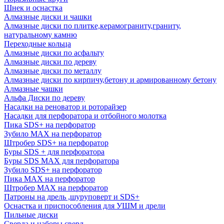
Шнек и оснастка
Алмазные диски и чашки
Алмазные диски по плитке,керамограниту,граниту,
натуральному камню
Переходные кольца
Алмазные диски по асфальту
Алмазные диски по дереву
Алмазные диски по металлу
Алмазные диски по кирпичу,бетону и армированному бетону
Алмазные чашки
Альфа Диски по дереву
Насадки на реноватор и роторайзер
Насадки для перфоратора и отбойного молотка
Пика SDS+ на перфоратор
Зубило MAX на перфоратор
Штробер SDS+ на перфоратор
Буры SDS + для перфоратора
Буры SDS MAX для перфоратора
Зубило SDS+ на перфоратор
Пика MAX на перфоратор
Штробер MAX на перфоратор
Патроны на дрель ,шуруповерт и SDS+
Оснастка и приспособления для УШМ и дрели
Пильные диски
Сверла и наборы сверл