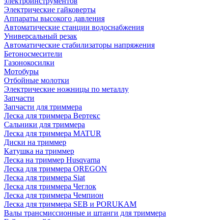
электроинструментов
Электрические гайковерты
Аппараты высокого давления
Автоматические станции водоснабжения
Универсальный резак
Автоматические стабилизаторы напряжения
Бетоносмесители
Газонокосилки
Мотобуры
Отбойные молотки
Электрические ножницы по металлу
Запчасти
Запчасти для триммера
Леска для триммера Вертекс
Сальники для триммера
Леска для триммера MATUR
Диски на триммер
Катушка на триммер
Леска на триммер Husqvarna
Леска для триммера OREGON
Леска для триммера Siat
Леска для триммера Чеглок
Леска для триммера Чемпион
Леска для триммера SEB и PORUKAM
Валы трансмиссионные и штанги для триммера