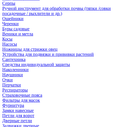
Серпы
Ручной инструмент для обработки почвы (тяпки /совки
посадочные / рыхлители и др.)
Ошейники
Черенки
Буры садовые
Веники и метла
Косы
Насосы
Ножницы для стрижки овец
Устройства для подвязки и прививки растений
Сантехника
Средства индивидуальной защиты
Наколенники
Наушники
Очки
Перчатки
Респираторы
Страховочные пояса
Фильтры для масок
Фурнитура
Замки навесные
Петли для ворот
Дверные петли
Задвижки дверные