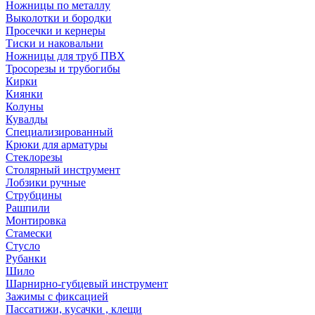
Ножницы по металлу
Выколотки и бородки
Просечки и кернеры
Тиски и наковальни
Ножницы для труб ПВХ
Тросорезы и трубогибы
Кирки
Киянки
Колуны
Кувалды
Специализированный
Крюки для арматуры
Стеклорезы
Столярный инструмент
Лобзики ручные
Струбцины
Рашпили
Монтировка
Стамески
Стусло
Рубанки
Шило
Шарнирно-губцевый инструмент
Зажимы с фиксацией
Пассатижи, кусачки , клещи