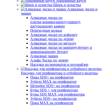
Абразивные круги
Шнек и оснастка
Алмазные диски и
чашки
Алмазные диски по
плитке,керамограниту,граниту,
натуральному камню
Переходные кольца
Алмазные диски по асфальту
Алмазные диски по дереву
Алмазные диски по металлу
Алмазные диски по кирпичу,бетону и
армированному бетону
Алмазные чашки
Альфа Диски по дереву
Насадки на реноватор и роторайзер
Насадки для перфоратора и отбойного молотка
Пика SDS+ на перфоратор
Зубило MAX на перфоратор
Штробер SDS+ на перфоратор
Буры SDS + для перфоратора
Буры SDS MAX для перфоратора
Зубило SDS+ на перфоратор
Пика MAX на перфоратор