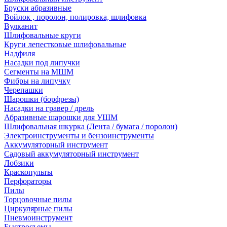
Бруски абразивные
Войлок , поролон, полировка, шлифовка
Вулканит
Шлифовальные круги
Круги лепестковые шлифовальные
Надфиля
Насадки под липучки
Сегменты на МШМ
Фибры на липучку
Черепашки
Шарошки (борфрезы)
Насадки на гравер / дрель
Абразивные шарошки для УШМ
Шлифовальная шкурка (Лента / бумага / поролон)
Электроинструменты и бензоинструменты
Аккумуляторный инструмент
Садовый аккумуляторный инструмент
Лобзики
Краскопульты
Перфораторы
Пилы
Торцовочные пилы
Циркулярные пилы
Пневмоинструмент
Быстросъемы