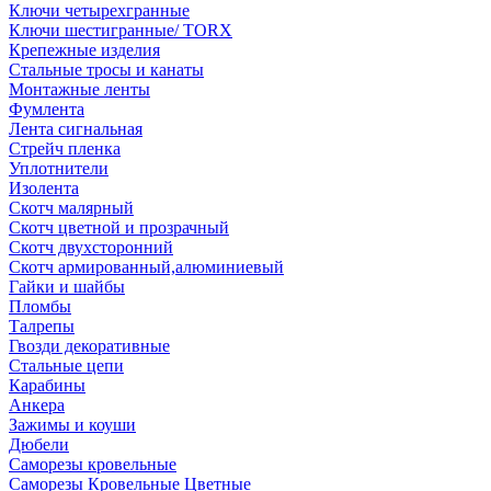
Ключи четырехгранные
Ключи шестигранные/ TORX
Крепежные изделия
Стальные тросы и канаты
Монтажные ленты
Фумлента
Лента сигнальная
Стрейч пленка
Уплотнители
Изолента
Скотч малярный
Скотч цветной и прозрачный
Скотч двухсторонний
Скотч армированный,алюминиевый
Гайки и шайбы
Пломбы
Талрепы
Гвозди декоративные
Стальные цепи
Карабины
Анкера
Зажимы и коуши
Дюбели
Саморезы кровельные
Саморезы Кровельные Цветные