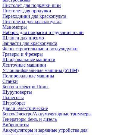
Пистолет для подкачки шин
Пистолет для продувки
Переходники для краскопульта
Пистолеты для краскопульта
Манометры
Наборы для покраски и сдувания пыли
Шланги для пневмо
Запчасти для краскопульта
Фены строительные и воздуходувки
Граверы и Фрезеры
Шлифовальные машинки
Ленточные машинки
Углошлифовальные машины (УШМ)
Полировальные машины
Станки
Бензо и электро Пилы
Шуруповерты
Пылесосы
Штроборез
Дрели Электрические
Бензо/Электро/Аккумуляторные триммеры
Генераторы бенз. и дизель
Виброплиты
Аккумуляторы и зарядные утройства для