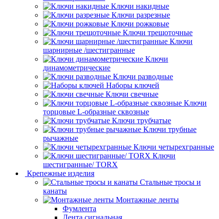
Ключи накидные
Ключи разрезные
Ключи рожковые
Ключи трещоточные
Ключи
шарнирные /шестигранные
Ключи
динамометрические
Ключи разводные
Наборы ключей
Ключи свечные
Ключи
торцовые L-образные сквозные
Ключи трубчатые
Ключи трубные
рычажные
Ключи четырехгранные
Ключи
шестигранные/ TORX
Крепежные изделия
Стальные тросы и
канаты
Монтажные ленты
Фумлента
Лента сигнальная