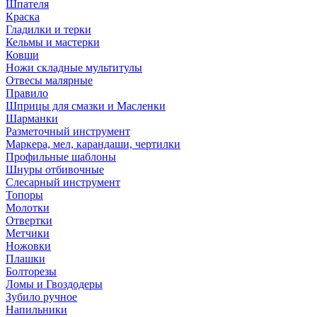
Шпателя
Краска
Гладилки и терки
Кельмы и мастерки
Ковши
Ножи складные мультитулы
Отвесы малярные
Правило
Шприцы для смазки и Масленки
Шарманки
Разметочный инструмент
Маркера, мел, карандаши, чертилки
Профильные шаблоны
Шнуры отбивочные
Слесарный инструмент
Топоры
Молотки
Отвертки
Метчики
Ножовки
Плашки
Болторезы
Ломы и Гвоздодеры
Зубило ручное
Напильники