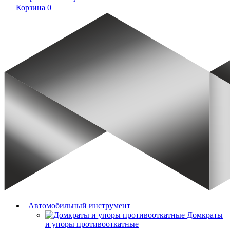
Корзина
0
Автомобильный инструмент
Домкраты
и упоры противооткатные