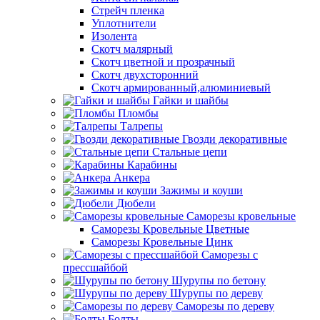
Стрейч пленка
Уплотнители
Изолента
Скотч малярный
Скотч цветной и прозрачный
Скотч двухсторонний
Скотч армированный,алюминиевый
Гайки и шайбы
Пломбы
Талрепы
Гвозди декоративные
Стальные цепи
Карабины
Анкера
Зажимы и коуши
Дюбели
Саморезы кровельные
Саморезы Кровельные Цветные
Саморезы Кровельные Цинк
Саморезы с
прессшайбой
Шурупы по бетону
Шурупы по дереву
Саморезы по дереву
Болты