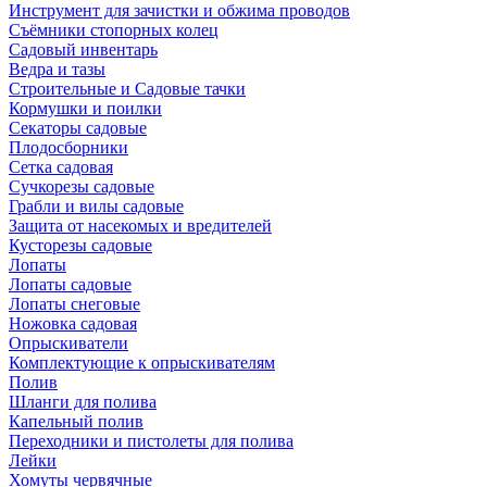
Инструмент для зачистки и обжима проводов
Съёмники стопорных колец
Садовый инвентарь
Ведра и тазы
Строительные и Садовые тачки
Кормушки и поилки
Секаторы садовые
Плодосборники
Сетка садовая
Сучкорезы садовые
Грабли и вилы садовые
Защита от насекомых и вредителей
Кусторезы садовые
Лопаты
Лопаты садовые
Лопаты снеговые
Ножовка садовая
Опрыскиватели
Комплектующие к опрыскивателям
Полив
Шланги для полива
Капельный полив
Переходники и пистолеты для полива
Лейки
Хомуты червячные