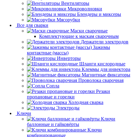
Вентиляторы
Микроволновки
Блендеры и миксеры
Мясорубки
Все для сварки
Маски сварочные
Комплектующие к маскам сварочным
Держатели электродов
Зажимы
контактные (массы)
Инверторы
Шланги кислородные
Клеммы для инвектора
Магнитные фиксаторы
Проволока сварочная
Сопла
Резаки
пропановые и горелки
Холодная сварка
Электроды
Ключи
Ключи
баллонные и гайковёрты
Ключи
комбинированные