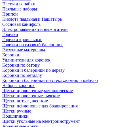
Пасты для пайки
Паяльные наборы
Припой
Кислота паяльная и Нашатырь
Сосновая канифоль
Электропаяльники и выжигатели
Горелки
Горелки кровельные
Горелки на газовый баллончик
Расходные материалы
Коронки
Удлинители для коронок
Коронки по бетону
Коронки и балеринки по дереву
Коронки по металлу
Коронки и балеринки по стеклу,камню и кафелю
Наборы коронок
Щетки проволочные,металлические
Щетки проволочные , мягкие
Щетки витые , жесткие
Щетки нейлоновые для браширования
Щетки ручные
Подшипники
Щетки угольные на электроинструмент
Абразивные круги