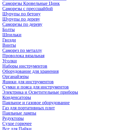
Саморезы Кровельные Цинк
Саморезы с прессшайбой
Шурупы по бетону
Шурупы по дереву
Саморезы по дереву
Болты
Шпильки
Гвозди
Винты
Саморез по металлу
Проволока вязальная
Уголки
Наборы инструментов
Оборудование для хранения
Органайзеры
Ящики для инструментов
Сумки и пояса для инструментов
Электрика и Осветительные приборы
Конденсаторы
Паяльное и газовое оборудование
Газ для портативных плит
Паяльные лампы
Редукторы
Сухое горючее
Все для Пайки