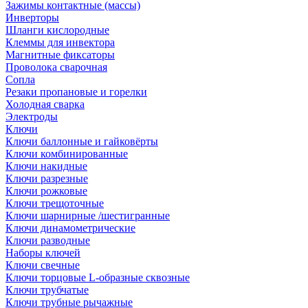
Зажимы контактные (массы)
Инверторы
Шланги кислородные
Клеммы для инвектора
Магнитные фиксаторы
Проволока сварочная
Сопла
Резаки пропановые и горелки
Холодная сварка
Электроды
Ключи
Ключи баллонные и гайковёрты
Ключи комбинированные
Ключи накидные
Ключи разрезные
Ключи рожковые
Ключи трещоточные
Ключи шарнирные /шестигранные
Ключи динамометрические
Ключи разводные
Наборы ключей
Ключи свечные
Ключи торцовые L-образные сквозные
Ключи трубчатые
Ключи трубные рычажные