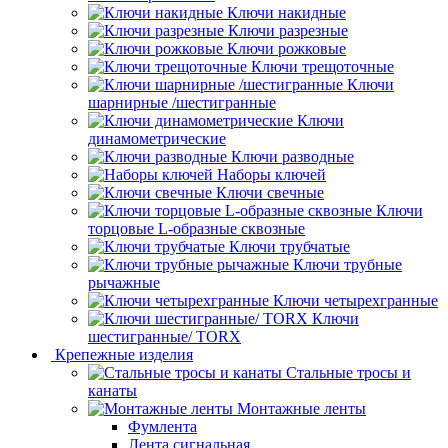
Ключи накидные
Ключи разрезные
Ключи рожковые
Ключи трещоточные
Ключи
шарнирные /шестигранные
Ключи
динамометрические
Ключи разводные
Наборы ключей
Ключи свечные
Ключи
торцовые L-образные сквозные
Ключи трубчатые
Ключи трубные
рычажные
Ключи четырехгранные
Ключи
шестигранные/ TORX
Крепежные изделия
Стальные тросы и
канаты
Монтажные ленты
Фумлента
Лента сигнальная