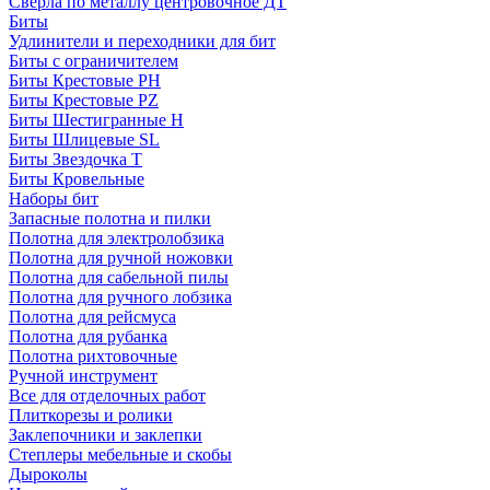
Сверла по металлу центровочное ДТ
Биты
Удлинители и переходники для бит
Биты с ограничителем
Биты Крестовые PH
Биты Крестовые PZ
Биты Шестигранные H
Биты Шлицевые SL
Биты Звездочка T
Биты Кровельные
Наборы бит
Запасные полотна и пилки
Полотна для электролобзика
Полотна для ручной ножовки
Полотна для сабельной пилы
Полотна для ручного лобзика
Полотна для рейсмуса
Полотна для рубанка
Полотна рихтовочные
Ручной инструмент
Все для отделочных работ
Плиткорезы и ролики
Заклепочники и заклепки
Степлеры мебельные и скобы
Дыроколы