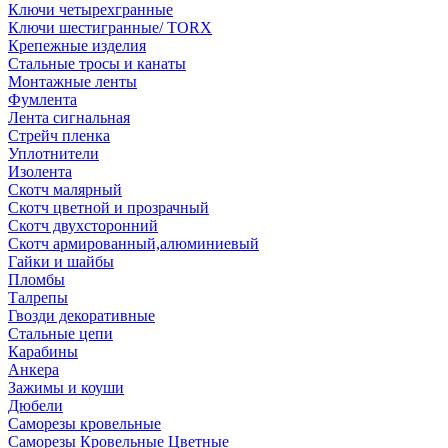
Ключи четырехгранные
Ключи шестигранные/ TORX
Крепежные изделия
Стальные тросы и канаты
Монтажные ленты
Фумлента
Лента сигнальная
Стрейч пленка
Уплотнители
Изолента
Скотч малярный
Скотч цветной и прозрачный
Скотч двухсторонний
Скотч армированный,алюминиевый
Гайки и шайбы
Пломбы
Талрепы
Гвозди декоративные
Стальные цепи
Карабины
Анкера
Зажимы и коуши
Дюбели
Саморезы кровельные
Саморезы Кровельные Цветные