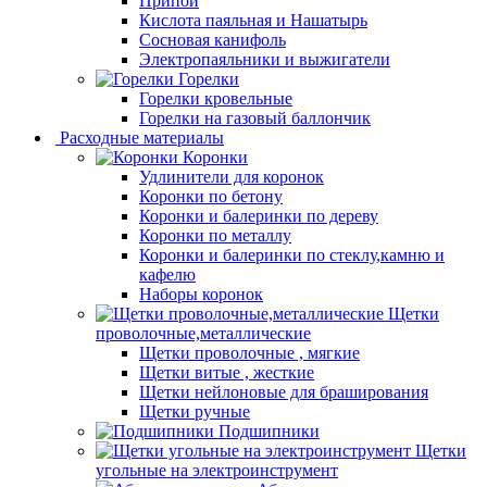
Припой
Кислота паяльная и Нашатырь
Сосновая канифоль
Электропаяльники и выжигатели
Горелки
Горелки кровельные
Горелки на газовый баллончик
Расходные материалы
Коронки
Удлинители для коронок
Коронки по бетону
Коронки и балеринки по дереву
Коронки по металлу
Коронки и балеринки по стеклу,камню и
кафелю
Наборы коронок
Щетки
проволочные,металлические
Щетки проволочные , мягкие
Щетки витые , жесткие
Щетки нейлоновые для браширования
Щетки ручные
Подшипники
Щетки
угольные на электроинструмент