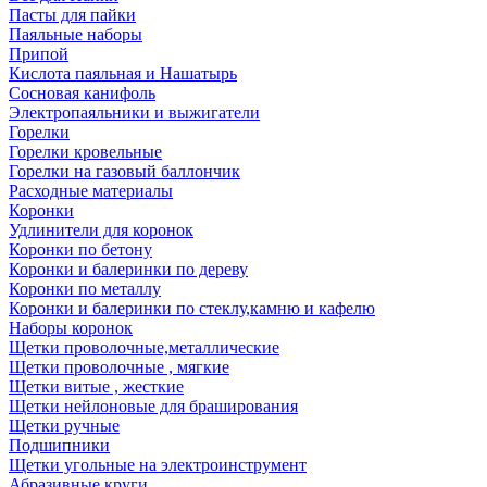
Пасты для пайки
Паяльные наборы
Припой
Кислота паяльная и Нашатырь
Сосновая канифоль
Электропаяльники и выжигатели
Горелки
Горелки кровельные
Горелки на газовый баллончик
Расходные материалы
Коронки
Удлинители для коронок
Коронки по бетону
Коронки и балеринки по дереву
Коронки по металлу
Коронки и балеринки по стеклу,камню и кафелю
Наборы коронок
Щетки проволочные,металлические
Щетки проволочные , мягкие
Щетки витые , жесткие
Щетки нейлоновые для браширования
Щетки ручные
Подшипники
Щетки угольные на электроинструмент
Абразивные круги