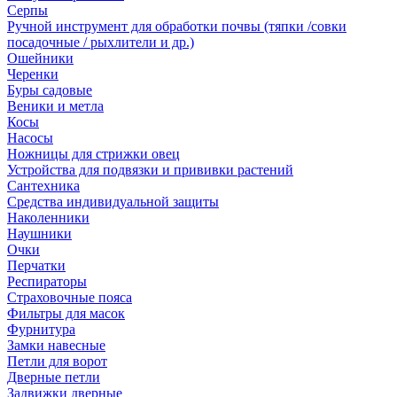
Серпы
Ручной инструмент для обработки почвы (тяпки /совки
посадочные / рыхлители и др.)
Ошейники
Черенки
Буры садовые
Веники и метла
Косы
Насосы
Ножницы для стрижки овец
Устройства для подвязки и прививки растений
Сантехника
Средства индивидуальной защиты
Наколенники
Наушники
Очки
Перчатки
Респираторы
Страховочные пояса
Фильтры для масок
Фурнитура
Замки навесные
Петли для ворот
Дверные петли
Задвижки дверные