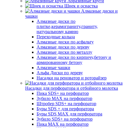
Абразивные круги
Шнек и оснастка
Алмазные диски и
чашки
Алмазные диски по
плитке,керамограниту,граниту,
натуральному камню
Переходные кольца
Алмазные диски по асфальту
Алмазные диски по дереву
Алмазные диски по металлу
Алмазные диски по кирпичу,бетону и
армированному бетону
Алмазные чашки
Альфа Диски по дереву
Насадки на реноватор и роторайзер
Насадки для перфоратора и отбойного молотка
Пика SDS+ на перфоратор
Зубило MAX на перфоратор
Штробер SDS+ на перфоратор
Буры SDS + для перфоратора
Буры SDS MAX для перфоратора
Зубило SDS+ на перфоратор
Пика MAX на перфоратор