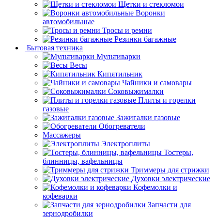
Щетки и стекломои
Воронки
автомобильные
Тросы и ремни
Резинки багажные
Бытовая техника
Мультиварки
Весы
Кипятильник
Чайники и самовары
Соковыжималки
Плиты и горелки
газовые
Зажигалки газовые
Обогреватели
Массажеры
Электроплиты
Тостеры,
блинницы, вафельницы
Триммеры для стрижки
Духовки электрические
Кофемолки и
кофеварки
Запчасти для
зернодробилки