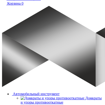
Корзина
0
Автомобильный инструмент
Домкраты
и упоры противооткатные