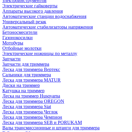
электроинструментов
Электрические гайковерты
Аппараты высокого давления
Автоматические станции водоснабжения
Универсальный резак
Автоматические стабилизаторы напряжения
Бетоносмесители
Газонокосилки
Мотобуры
Отбойные молотки
Электрические ножницы по металлу
Запчасти
Запчасти для триммера
Леска для триммера Вертекс
Сальники для триммера
Леска для триммера MATUR
Диски на триммер
Катушка на триммер
Леска на триммер Husqvarna
Леска для триммера OREGON
Леска для триммера Siat
Леска для триммера Чеглок
Леска для триммера Чемпион
Леска для триммера SEB и PORUKAM
Валы трансмиссионные и штанги для триммера