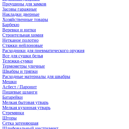
Проушины для замков
Засовы гаражные
Накладки дверные
Хозяйственные товары
Барбекю
Веревки и нитки
Строительная химия
Нетканое полотно
Стяжки нейлоновые
Расходники для пневматического оружия
Все для сушки белья
Тележки-сумки
Термометры уличные
Швабры и тряпки
Расходные материалы для швабры
Мешки
Асбест / Паронит
Пищевые шланги
Батарейки
Мелкая бытовая утварь
Мелкая кухонная утварь
Стремянки
Шторы
Сетка затеняющая
Шлифовальный инструмент