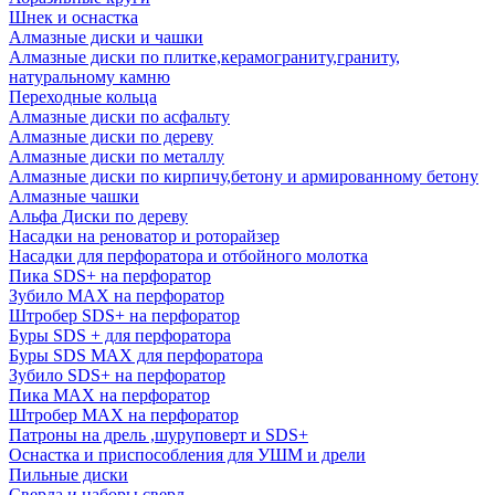
Шнек и оснастка
Алмазные диски и чашки
Алмазные диски по плитке,керамограниту,граниту,
натуральному камню
Переходные кольца
Алмазные диски по асфальту
Алмазные диски по дереву
Алмазные диски по металлу
Алмазные диски по кирпичу,бетону и армированному бетону
Алмазные чашки
Альфа Диски по дереву
Насадки на реноватор и роторайзер
Насадки для перфоратора и отбойного молотка
Пика SDS+ на перфоратор
Зубило MAX на перфоратор
Штробер SDS+ на перфоратор
Буры SDS + для перфоратора
Буры SDS MAX для перфоратора
Зубило SDS+ на перфоратор
Пика MAX на перфоратор
Штробер MAX на перфоратор
Патроны на дрель ,шуруповерт и SDS+
Оснастка и приспособления для УШМ и дрели
Пильные диски
Сверла и наборы сверл