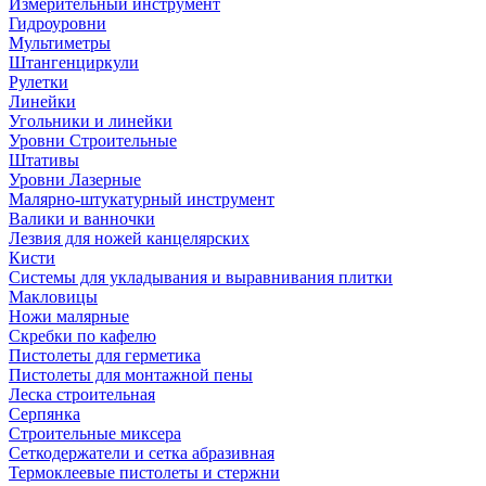
Измерительный инструмент
Гидроуровни
Мультиметры
Штангенциркули
Рулетки
Линейки
Угольники и линейки
Уровни Строительные
Штативы
Уровни Лазерные
Малярно-штукатурный инструмент
Валики и ванночки
Лезвия для ножей канцелярских
Кисти
Системы для укладывания и выравнивания плитки
Макловицы
Ножи малярные
Скребки по кафелю
Пистолеты для герметика
Пистолеты для монтажной пены
Леска строительная
Серпянка
Строительные миксера
Сеткодержатели и сетка абразивная
Термоклеевые пистолеты и стержни