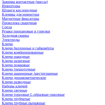
Зажимы контактные (массы)
Инверторы
Шланги кислородные
Клеммы для инвектора
Магнитные фиксаторы
Проволока сварочная
Сопла
Резаки пропановые и горелки
Холодная сварка
Электроды
Ключи
Ключи баллонные и гайковёрты
Ключи комбинированные
Ключи накидные
Ключи разрезные
Ключи рожковые
Ключи трещоточные
Ключи шарнирные /шестигранные
Ключи динамометрические
Ключи разводные
Наборы ключей
Ключи свечные
Ключи торцовые L-образные сквозные
Ключи трубчатые
Ключи трубные рычажные