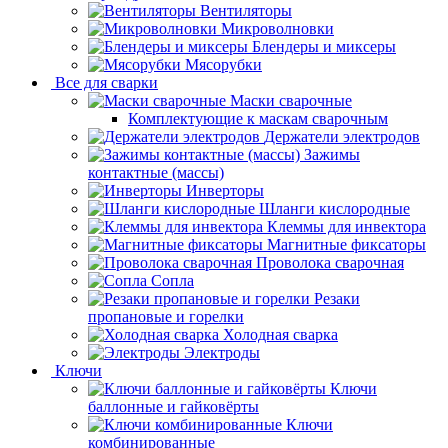
Вентиляторы
Микроволновки
Блендеры и миксеры
Мясорубки
Все для сварки
Маски сварочные
Комплектующие к маскам сварочным
Держатели электродов
Зажимы
контактные (массы)
Инверторы
Шланги кислородные
Клеммы для инвектора
Магнитные фиксаторы
Проволока сварочная
Сопла
Резаки
пропановые и горелки
Холодная сварка
Электроды
Ключи
Ключи
баллонные и гайковёрты
Ключи
комбинированные