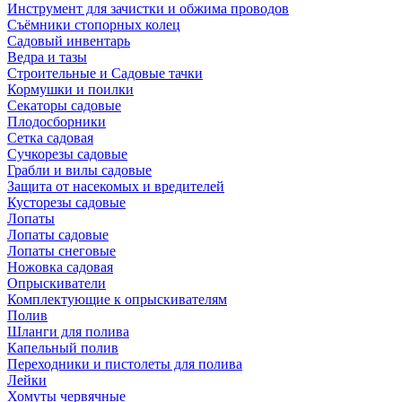
Инструмент для зачистки и обжима проводов
Съёмники стопорных колец
Садовый инвентарь
Ведра и тазы
Строительные и Садовые тачки
Кормушки и поилки
Секаторы садовые
Плодосборники
Сетка садовая
Сучкорезы садовые
Грабли и вилы садовые
Защита от насекомых и вредителей
Кусторезы садовые
Лопаты
Лопаты садовые
Лопаты снеговые
Ножовка садовая
Опрыскиватели
Комплектующие к опрыскивателям
Полив
Шланги для полива
Капельный полив
Переходники и пистолеты для полива
Лейки
Хомуты червячные