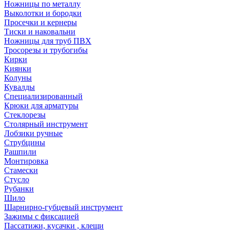
Ножницы по металлу
Выколотки и бородки
Просечки и кернеры
Тиски и наковальни
Ножницы для труб ПВХ
Тросорезы и трубогибы
Кирки
Киянки
Колуны
Кувалды
Специализированный
Крюки для арматуры
Стеклорезы
Столярный инструмент
Лобзики ручные
Струбцины
Рашпили
Монтировка
Стамески
Стусло
Рубанки
Шило
Шарнирно-губцевый инструмент
Зажимы с фиксацией
Пассатижи, кусачки , клещи