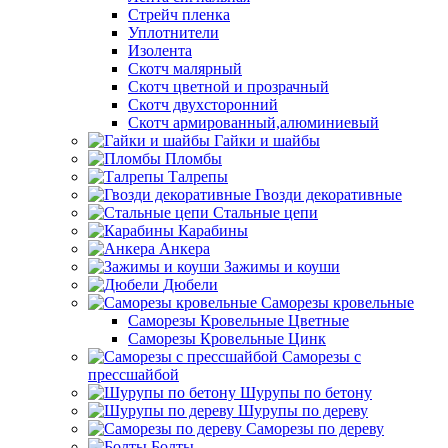
Стрейч пленка
Уплотнители
Изолента
Скотч малярный
Скотч цветной и прозрачный
Скотч двухсторонний
Скотч армированный,алюминиевый
Гайки и шайбы
Пломбы
Талрепы
Гвозди декоративные
Стальные цепи
Карабины
Анкера
Зажимы и коуши
Дюбели
Саморезы кровельные
Саморезы Кровельные Цветные
Саморезы Кровельные Цинк
Саморезы с
прессшайбой
Шурупы по бетону
Шурупы по дереву
Саморезы по дереву
Болты