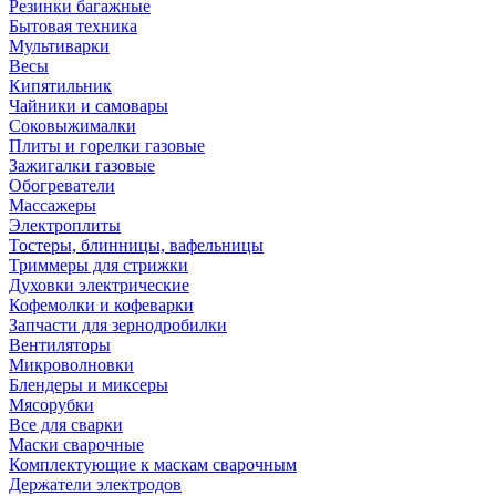
Резинки багажные
Бытовая техника
Мультиварки
Весы
Кипятильник
Чайники и самовары
Соковыжималки
Плиты и горелки газовые
Зажигалки газовые
Обогреватели
Массажеры
Электроплиты
Тостеры, блинницы, вафельницы
Триммеры для стрижки
Духовки электрические
Кофемолки и кофеварки
Запчасти для зернодробилки
Вентиляторы
Микроволновки
Блендеры и миксеры
Мясорубки
Все для сварки
Маски сварочные
Комплектующие к маскам сварочным
Держатели электродов