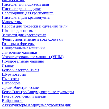
Пистолет для подкачки шин
Пистолет для продувки
Переходники для краскопульта
Пистолеты для краскопульта
Манометры
Наборы для покраски и сдувания пыли
Шланги для пневмо
Запчасти для краскопульта
Фены строительные и воздуходувки
Граверы и Фрезеры
Шлифовальные машинки
Ленточные машинки
Углошлифовальные машины (УШМ)
Полировальные машины
Станки
Бензо и электро Пилы
Шуруповерты
Пылесосы
Штроборез
Дрели Электрические
Бензо/Электро/Аккумуляторные триммеры
Генераторы бенз. и дизель
Виброплиты
Аккумуляторы и зарядные утройства для