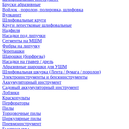
Бруски абразивные
Войлок , поролон, полировка, шлифовка
Вулканит
Шлифовальные круги
Круги лепестковые шлифовальные
Надфиля
Насадки под липучки
Сегменты на МШМ
Фибры на липучку
Черепашки
Шарошки (борфрезы)
Насадки на гравер / дрель
Абразивные шарошки для УШМ
Шлифовальная шкурка (Лента / бумага / поролон)
Электроинструменты и бензоинструменты
Аккумуляторный инструмент
Садовый аккумуляторный инструмент
Лобзики
Краскопульты
Перфораторы
Пилы
Торцовочные пилы
Циркулярные пилы
Пневмоинструмент
Быстросъемы