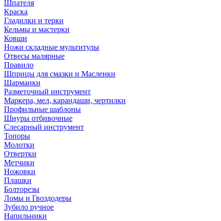
Шпателя
Краска
Гладилки и терки
Кельмы и мастерки
Ковши
Ножи складные мультитулы
Отвесы малярные
Правило
Шприцы для смазки и Масленки
Шарманки
Разметочный инструмент
Маркера, мел, карандаши, чертилки
Профильные шаблоны
Шнуры отбивочные
Слесарный инструмент
Топоры
Молотки
Отвертки
Метчики
Ножовки
Плашки
Болторезы
Ломы и Гвоздодеры
Зубило ручное
Напильники