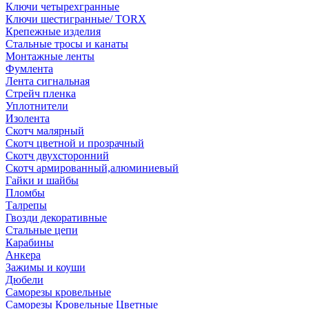
Ключи четырехгранные
Ключи шестигранные/ TORX
Крепежные изделия
Стальные тросы и канаты
Монтажные ленты
Фумлента
Лента сигнальная
Стрейч пленка
Уплотнители
Изолента
Скотч малярный
Скотч цветной и прозрачный
Скотч двухсторонний
Скотч армированный,алюминиевый
Гайки и шайбы
Пломбы
Талрепы
Гвозди декоративные
Стальные цепи
Карабины
Анкера
Зажимы и коуши
Дюбели
Саморезы кровельные
Саморезы Кровельные Цветные