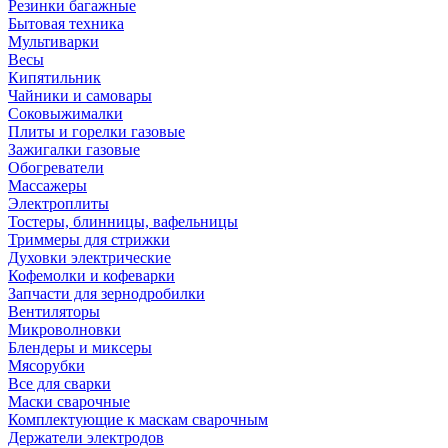
Резинки багажные
Бытовая техника
Мультиварки
Весы
Кипятильник
Чайники и самовары
Соковыжималки
Плиты и горелки газовые
Зажигалки газовые
Обогреватели
Массажеры
Электроплиты
Тостеры, блинницы, вафельницы
Триммеры для стрижки
Духовки электрические
Кофемолки и кофеварки
Запчасти для зернодробилки
Вентиляторы
Микроволновки
Блендеры и миксеры
Мясорубки
Все для сварки
Маски сварочные
Комплектующие к маскам сварочным
Держатели электродов