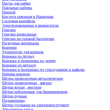
Пасты для пайки
Паяльные наборы
Припой
Кислота паяльная и Нашатырь
Сосновая канифоль
Электропаяльники и выжигатели
Горелки
Горелки кровельные
Горелки на газовый баллончик
Расходные материалы
Коронки
Удлинители для коронок
Коронки по бетону
Коронки и балеринки по дереву
Коронки по металлу
Коронки и балеринки по стеклу,камню и кафелю
Наборы коронок
Щетки проволочные,металлические
Щетки проволочные , мягкие
Щетки витые , жесткие
Щетки нейлоновые для браширования
Щетки ручные
Подшипники
Щетки угольные на электроинструмент
Абразивные круги