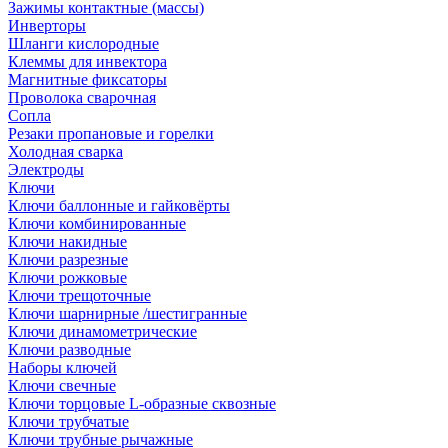
Зажимы контактные (массы)
Инверторы
Шланги кислородные
Клеммы для инвектора
Магнитные фиксаторы
Проволока сварочная
Сопла
Резаки пропановые и горелки
Холодная сварка
Электроды
Ключи
Ключи баллонные и гайковёрты
Ключи комбинированные
Ключи накидные
Ключи разрезные
Ключи рожковые
Ключи трещоточные
Ключи шарнирные /шестигранные
Ключи динамометрические
Ключи разводные
Наборы ключей
Ключи свечные
Ключи торцовые L-образные сквозные
Ключи трубчатые
Ключи трубные рычажные