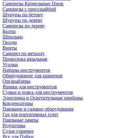
Саморезы Кровельные Цинк
Саморезы с прессшайбой
Шурупы по бетону
Шурупы по дереву
Саморезы по дереву
Болты
Шпильки
Гвозди
Винты
Саморез по металлу
Проволока вязальная
Уголки
Наборы инструментов
Оборудование для хранения
Органайзеры
Ящики для инструментов
Сумки и пояса для инструментов
Электрика и Осветительные приборы
Конденсаторы
Паяльное и газовое оборудование
Газ для портативных плит
Паяльные лампы
Редукторы
Сухое горючее
Все для Пайки