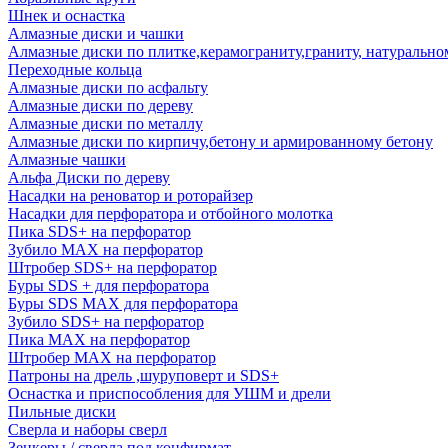
Шнек и оснастка
Алмазные диски и чашки
Алмазные диски по плитке,керамограниту,граниту, натуральн
Переходные кольца
Алмазные диски по асфальту
Алмазные диски по дереву
Алмазные диски по металлу
Алмазные диски по кирпичу,бетону и армированному бетону
Алмазные чашки
Альфа Диски по дереву
Насадки на реноватор и роторайзер
Насадки для перфоратора и отбойного молотка
Пика SDS+ на перфоратор
Зубило MAX на перфоратор
Штробер SDS+ на перфоратор
Буры SDS + для перфоратора
Буры SDS MAX для перфоратора
Зубило SDS+ на перфоратор
Пика MAX на перфоратор
Штробер MAX на перфоратор
Патроны на дрель ,шуруповерт и SDS+
Оснастка и приспособления для УШМ и дрели
Пильные диски
Сверла и наборы сверл
Зенкеры / сверла под конфирмат