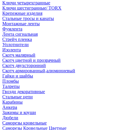
Ключи четырехгранные
Ключи шестигранные/ TORX
Крепежные изделия
Стальные тросы и канаты
Монтажные ленты
Фумлента
Лента сигнальная
Стрейч пленка
Уплотнители
Изолента
Скотч малярный
Скотч цветной и прозрачный
Скотч двухсторонний
Скотч армированный,алюминиевый
Гайки и шайбы
Пломбы
Талрепы
Гвозди декоративные
Стальные цепи
Карабины
Анкера
Зажимы и коуши
Дюбели
Саморезы кровельные
Саморезы Кровельные Цветные