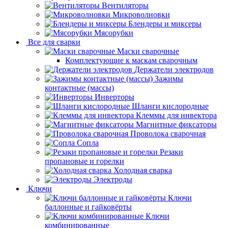
Вентиляторы
Микроволновки
Блендеры и миксеры
Мясорубки
Все для сварки
Маски сварочные
Комплектующие к маскам сварочным
Держатели электродов
Зажимы
контактные (массы)
Инверторы
Шланги кислородные
Клеммы для инвектора
Магнитные фиксаторы
Проволока сварочная
Сопла
Резаки
пропановые и горелки
Холодная сварка
Электроды
Ключи
Ключи
баллонные и гайковёрты
Ключи
комбинированные