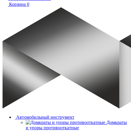
Корзина
0
Автомобильный инструмент
Домкраты
и упоры противооткатные