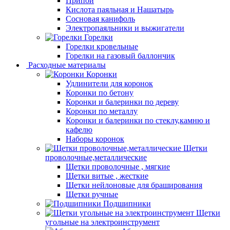
Припой
Кислота паяльная и Нашатырь
Сосновая канифоль
Электропаяльники и выжигатели
Горелки
Горелки кровельные
Горелки на газовый баллончик
Расходные материалы
Коронки
Удлинители для коронок
Коронки по бетону
Коронки и балеринки по дереву
Коронки по металлу
Коронки и балеринки по стеклу,камню и
кафелю
Наборы коронок
Щетки
проволочные,металлические
Щетки проволочные , мягкие
Щетки витые , жесткие
Щетки нейлоновые для браширования
Щетки ручные
Подшипники
Щетки
угольные на электроинструмент