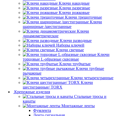
Ключи накидные
Ключи разрезные
Ключи рожковые
Ключи трещоточные
Ключи
шарнирные /шестигранные
Ключи
динамометрические
Ключи разводные
Наборы ключей
Ключи свечные
Ключи
торцовые L-образные сквозные
Ключи трубчатые
Ключи трубные
рычажные
Ключи четырехгранные
Ключи
шестигранные/ TORX
Крепежные изделия
Стальные тросы и
канаты
Монтажные ленты
Фумлента
Лента сигнальная