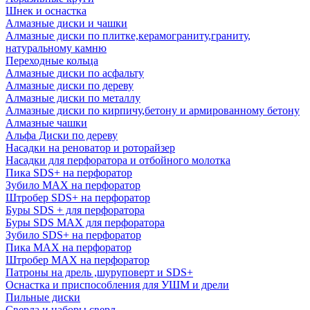
Шнек и оснастка
Алмазные диски и чашки
Алмазные диски по плитке,керамограниту,граниту,
натуральному камню
Переходные кольца
Алмазные диски по асфальту
Алмазные диски по дереву
Алмазные диски по металлу
Алмазные диски по кирпичу,бетону и армированному бетону
Алмазные чашки
Альфа Диски по дереву
Насадки на реноватор и роторайзер
Насадки для перфоратора и отбойного молотка
Пика SDS+ на перфоратор
Зубило MAX на перфоратор
Штробер SDS+ на перфоратор
Буры SDS + для перфоратора
Буры SDS MAX для перфоратора
Зубило SDS+ на перфоратор
Пика MAX на перфоратор
Штробер MAX на перфоратор
Патроны на дрель ,шуруповерт и SDS+
Оснастка и приспособления для УШМ и дрели
Пильные диски
Сверла и наборы сверл