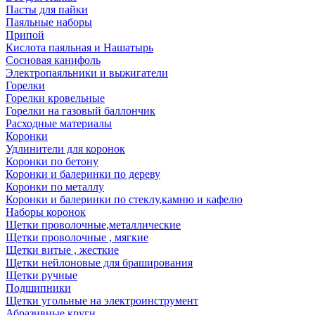
Пасты для пайки
Паяльные наборы
Припой
Кислота паяльная и Нашатырь
Сосновая канифоль
Электропаяльники и выжигатели
Горелки
Горелки кровельные
Горелки на газовый баллончик
Расходные материалы
Коронки
Удлинители для коронок
Коронки по бетону
Коронки и балеринки по дереву
Коронки по металлу
Коронки и балеринки по стеклу,камню и кафелю
Наборы коронок
Щетки проволочные,металлические
Щетки проволочные , мягкие
Щетки витые , жесткие
Щетки нейлоновые для браширования
Щетки ручные
Подшипники
Щетки угольные на электроинструмент
Абразивные круги