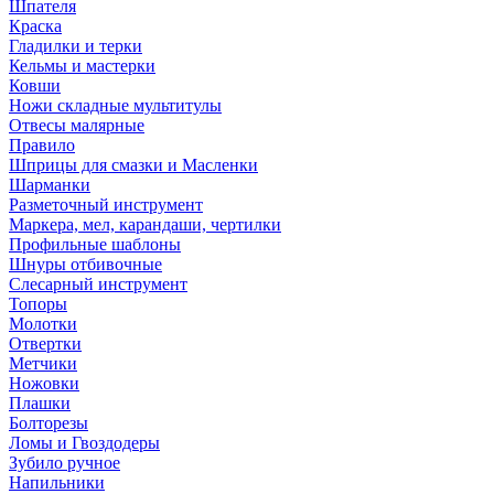
Шпателя
Краска
Гладилки и терки
Кельмы и мастерки
Ковши
Ножи складные мультитулы
Отвесы малярные
Правило
Шприцы для смазки и Масленки
Шарманки
Разметочный инструмент
Маркера, мел, карандаши, чертилки
Профильные шаблоны
Шнуры отбивочные
Слесарный инструмент
Топоры
Молотки
Отвертки
Метчики
Ножовки
Плашки
Болторезы
Ломы и Гвоздодеры
Зубило ручное
Напильники