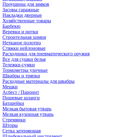
Проушины для замков
Засовы гаражные
Накладки дверные
Хозяйственные товары
Барбекю
Веревки и нитки
Строительная химия
Нетканое полотно
Стяжки нейлоновые
Расходники для пневматического оружия
Все для сушки белья
Тележки-сумки
Термометры уличные
Швабры и тряпки
Расходные материалы для швабры
Мешки
Асбест / Паронит
Пищевые шланги
Батарейки
Мелкая бытовая утварь
Мелкая кухонная утварь
Стремянки
Шторы
Сетка затеняющая
Шлифовальный инструмент