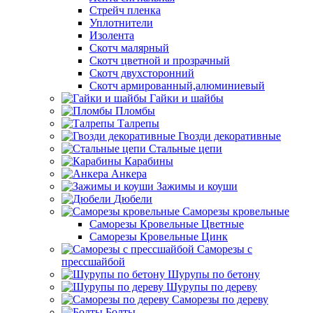
Стрейч пленка
Уплотнители
Изолента
Скотч малярный
Скотч цветной и прозрачный
Скотч двухсторонний
Скотч армированный,алюминиевый
Гайки и шайбы
Пломбы
Талрепы
Гвозди декоративные
Стальные цепи
Карабины
Анкера
Зажимы и коуши
Дюбели
Саморезы кровельные
Саморезы Кровельные Цветные
Саморезы Кровельные Цинк
Саморезы с
прессшайбой
Шурупы по бетону
Шурупы по дереву
Саморезы по дереву
Болты