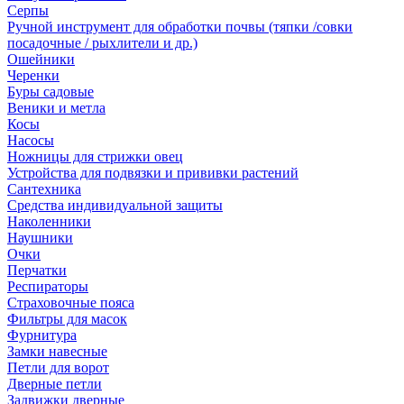
Серпы
Ручной инструмент для обработки почвы (тяпки /совки
посадочные / рыхлители и др.)
Ошейники
Черенки
Буры садовые
Веники и метла
Косы
Насосы
Ножницы для стрижки овец
Устройства для подвязки и прививки растений
Сантехника
Средства индивидуальной защиты
Наколенники
Наушники
Очки
Перчатки
Респираторы
Страховочные пояса
Фильтры для масок
Фурнитура
Замки навесные
Петли для ворот
Дверные петли
Задвижки дверные