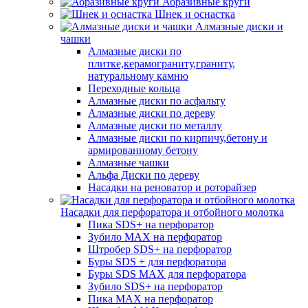
Абразивные круги
Шнек и оснастка
Алмазные диски и
чашки
Алмазные диски по
плитке,керамограниту,граниту,
натуральному камню
Переходные кольца
Алмазные диски по асфальту
Алмазные диски по дереву
Алмазные диски по металлу
Алмазные диски по кирпичу,бетону и
армированному бетону
Алмазные чашки
Альфа Диски по дереву
Насадки на реноватор и роторайзер
Насадки для перфоратора и отбойного молотка
Пика SDS+ на перфоратор
Зубило MAX на перфоратор
Штробер SDS+ на перфоратор
Буры SDS + для перфоратора
Буры SDS MAX для перфоратора
Зубило SDS+ на перфоратор
Пика MAX на перфоратор