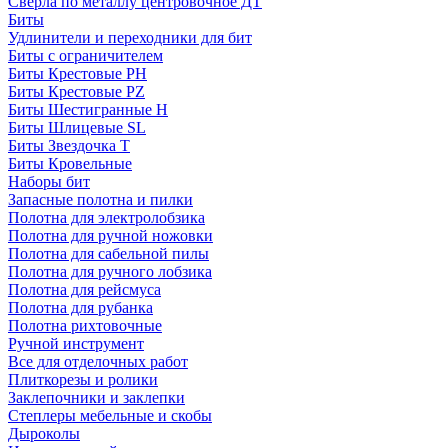
Сверла по металлу центровочное ДТ
Биты
Удлинители и переходники для бит
Биты с ограничителем
Биты Крестовые PH
Биты Крестовые PZ
Биты Шестигранные H
Биты Шлицевые SL
Биты Звездочка T
Биты Кровельные
Наборы бит
Запасные полотна и пилки
Полотна для электролобзика
Полотна для ручной ножовки
Полотна для сабельной пилы
Полотна для ручного лобзика
Полотна для рейсмуса
Полотна для рубанка
Полотна рихтовочные
Ручной инструмент
Все для отделочных работ
Плиткорезы и ролики
Заклепочники и заклепки
Степлеры мебельные и скобы
Дыроколы