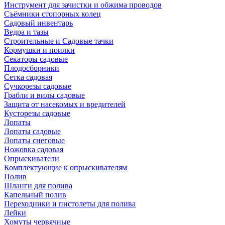
Инструмент для зачистки и обжима проводов
Съёмники стопорных колец
Садовый инвентарь
Ведра и тазы
Строительные и Садовые тачки
Кормушки и поилки
Секаторы садовые
Плодосборники
Сетка садовая
Сучкорезы садовые
Грабли и вилы садовые
Защита от насекомых и вредителей
Кусторезы садовые
Лопаты
Лопаты садовые
Лопаты снеговые
Ножовка садовая
Опрыскиватели
Комплектующие к опрыскивателям
Полив
Шланги для полива
Капельный полив
Переходники и пистолеты для полива
Лейки
Хомуты червячные