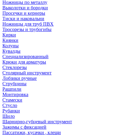
Ножницы по металлу
Выколотки и бородки
Просечки и кернеры
Тиски и наковальни
Ножницы для труб ПВХ
Тросорезы и трубогибы
Кирки
Киянки
Колуны
Кувалды
Специализированный
Крюки для арматуры
Стеклорезы
Столярный инструмент
Лобзики ручные
Струбцины
Рашпили
Монтировка
Стамески
Стусло
Рубанки
Шило
Шарнирно-губцевый инструмент
Зажимы с фиксацией
Пассатижи, кусачки , клещи