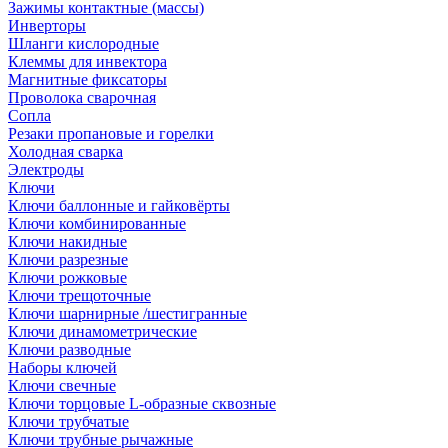
Зажимы контактные (массы)
Инверторы
Шланги кислородные
Клеммы для инвектора
Магнитные фиксаторы
Проволока сварочная
Сопла
Резаки пропановые и горелки
Холодная сварка
Электроды
Ключи
Ключи баллонные и гайковёрты
Ключи комбинированные
Ключи накидные
Ключи разрезные
Ключи рожковые
Ключи трещоточные
Ключи шарнирные /шестигранные
Ключи динамометрические
Ключи разводные
Наборы ключей
Ключи свечные
Ключи торцовые L-образные сквозные
Ключи трубчатые
Ключи трубные рычажные