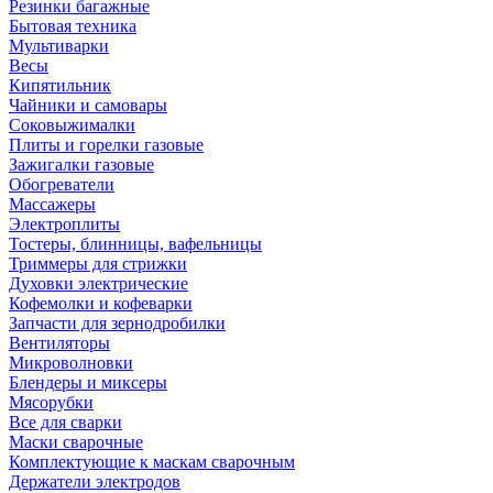
Резинки багажные
Бытовая техника
Мультиварки
Весы
Кипятильник
Чайники и самовары
Соковыжималки
Плиты и горелки газовые
Зажигалки газовые
Обогреватели
Массажеры
Электроплиты
Тостеры, блинницы, вафельницы
Триммеры для стрижки
Духовки электрические
Кофемолки и кофеварки
Запчасти для зернодробилки
Вентиляторы
Микроволновки
Блендеры и миксеры
Мясорубки
Все для сварки
Маски сварочные
Комплектующие к маскам сварочным
Держатели электродов