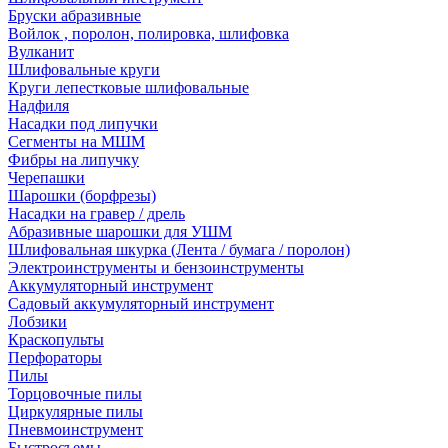
Бруски абразивные
Войлок , поролон, полировка, шлифовка
Вулканит
Шлифовальные круги
Круги лепестковые шлифовальные
Надфиля
Насадки под липучки
Сегменты на МШМ
Фибры на липучку
Черепашки
Шарошки (борфрезы)
Насадки на гравер / дрель
Абразивные шарошки для УШМ
Шлифовальная шкурка (Лента / бумага / поролон)
Электроинструменты и бензоинструменты
Аккумуляторный инструмент
Садовый аккумуляторный инструмент
Лобзики
Краскопульты
Перфораторы
Пилы
Торцовочные пилы
Циркулярные пилы
Пневмоинструмент
Быстросъемы