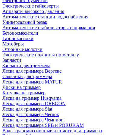
электроинструментов
Электрические гайковерты
Аппараты высокого давления
Автоматические станции водоснабжения
Универсальный резак
Автоматические стабилизаторы напряжения
Бетоносмесители
Газонокосилки
Мотобуры
Отбойные молотки
Электрические ножницы по металлу
Запчасти
Запчасти для триммера
Леска для триммера Вертекс
Сальники для триммера
Леска для триммера MATUR
Диски на триммер
Катушка на триммер
Леска на триммер Husqvarna
Леска для триммера OREGON
Леска для триммера Siat
Леска для триммера Чеглок
Леска для триммера Чемпион
Леска для триммера SEB и PORUKAM
Валы трансмиссионные и штанги для триммера