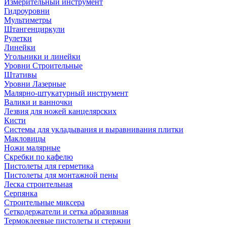
Измерительный инструмент
Гидроуровни
Мультиметры
Штангенциркули
Рулетки
Линейки
Угольники и линейки
Уровни Строительные
Штативы
Уровни Лазерные
Малярно-штукатурный инструмент
Валики и ванночки
Лезвия для ножей канцелярских
Кисти
Системы для укладывания и выравнивания плитки
Макловицы
Ножи малярные
Скребки по кафелю
Пистолеты для герметика
Пистолеты для монтажной пены
Леска строительная
Серпянка
Строительные миксера
Сеткодержатели и сетка абразивная
Термоклеевые пистолеты и стержни