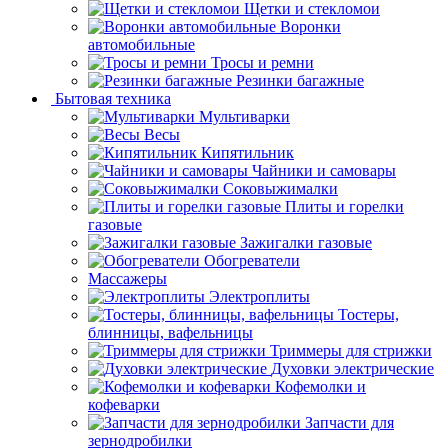
Щетки и стекломои
Воронки
автомобильные
Тросы и ремни
Резинки багажные
Бытовая техника
Мультиварки
Весы
Кипятильник
Чайники и самовары
Соковыжималки
Плиты и горелки
газовые
Зажигалки газовые
Обогреватели
Массажеры
Электроплиты
Тостеры,
блинницы, вафельницы
Триммеры для стрижки
Духовки электрические
Кофемолки и
кофеварки
Запчасти для
зернодробилки