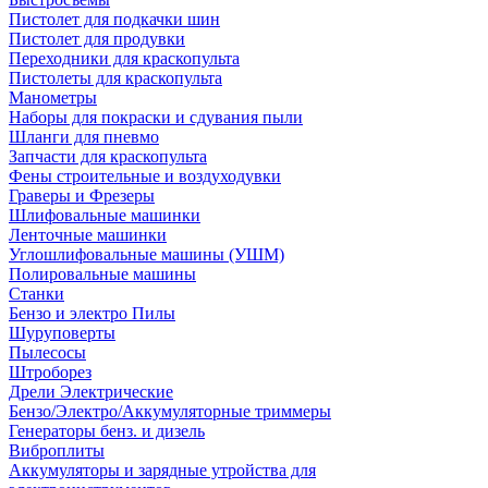
Пистолет для подкачки шин
Пистолет для продувки
Переходники для краскопульта
Пистолеты для краскопульта
Манометры
Наборы для покраски и сдувания пыли
Шланги для пневмо
Запчасти для краскопульта
Фены строительные и воздуходувки
Граверы и Фрезеры
Шлифовальные машинки
Ленточные машинки
Углошлифовальные машины (УШМ)
Полировальные машины
Станки
Бензо и электро Пилы
Шуруповерты
Пылесосы
Штроборез
Дрели Электрические
Бензо/Электро/Аккумуляторные триммеры
Генераторы бенз. и дизель
Виброплиты
Аккумуляторы и зарядные утройства для