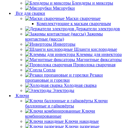
Блендеры и миксеры
Мясорубки
Все для сварки
Маски сварочные
Комплектующие к маскам сварочным
Держатели электродов
Зажимы
контактные (массы)
Инверторы
Шланги кислородные
Клеммы для инвектора
Магнитные фиксаторы
Проволока сварочная
Сопла
Резаки
пропановые и горелки
Холодная сварка
Электроды
Ключи
Ключи
баллонные и гайковёрты
Ключи
комбинированные
Ключи накидные
Ключи разрезные