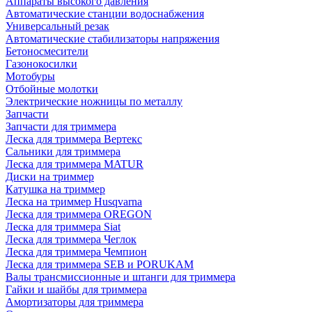
Аппараты высокого давления
Автоматические станции водоснабжения
Универсальный резак
Автоматические стабилизаторы напряжения
Бетоносмесители
Газонокосилки
Мотобуры
Отбойные молотки
Электрические ножницы по металлу
Запчасти
Запчасти для триммера
Леска для триммера Вертекс
Сальники для триммера
Леска для триммера MATUR
Диски на триммер
Катушка на триммер
Леска на триммер Husqvarna
Леска для триммера OREGON
Леска для триммера Siat
Леска для триммера Чеглок
Леска для триммера Чемпион
Леска для триммера SEB и PORUKAM
Валы трансмиссионные и штанги для триммера
Гайки и шайбы для триммера
Амортизаторы для триммера