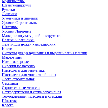
Мультиметры
Штангенциркули
Рулетки
Линейки
Угольники и линейки
Уровни Строительные
Штативы
Уровни Лазерные
Малярно-штукатурный инструмент
Валики и ванночки
Лезвия для ножей канцелярских
Кисти
Системы для укладывания и выравнивания плитки
Макловицы
Ножи малярные
Скребки по кафелю
Пистолеты для герметика
Пистолеты для монтажной пены
Леска строительная
Серпянка
Строительные миксера
Сеткодержатели и сетка абразивная
Термоклеевые пистолеты и стержни
Шпателя
Краска