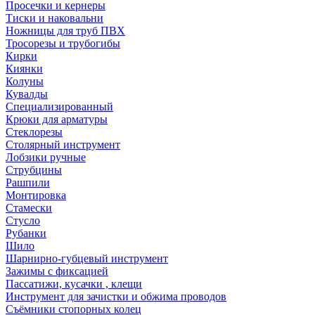
Просечки и кернеры
Тиски и наковальни
Ножницы для труб ПВХ
Тросорезы и трубогибы
Кирки
Киянки
Колуны
Кувалды
Специализированный
Крюки для арматуры
Стеклорезы
Столярный инструмент
Лобзики ручные
Струбцины
Рашпили
Монтировка
Стамески
Стусло
Рубанки
Шило
Шарнирно-губцевый инструмент
Зажимы с фиксацией
Пассатижи, кусачки , клещи
Инструмент для зачистки и обжима проводов
Съёмники стопорных колец