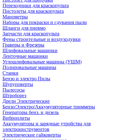
Переходники для краскопульта
Пистолеты для краскопульта
Манометры
Наборы для покраски и сдувания пыли
Шланги для пневмо
Запчасти для краскопульта
Фены строительные и воздуходувки
Граверы и Фрезеры
Шлифовальные машинки
Ленточные машинки
Углошлифовальные машины (УШМ)
Полировальные машины
Станки
Бензо и электро Пилы
Шуруповерты
Пылесосы
Штроборез
Дрели Электрические
Бензо/Электро/Аккумуляторные триммеры
Генераторы бенз. и дизель
Виброплиты
Аккумуляторы и зарядные утройства для
электроинструментов
Электрические гайковерты