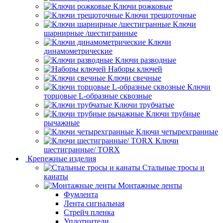
Ключи рожковые
Ключи трещоточные
Ключи
шарнирные /шестигранные
Ключи
динамометрические
Ключи разводные
Наборы ключей
Ключи свечные
Ключи
торцовые L-образные сквозные
Ключи трубчатые
Ключи трубные
рычажные
Ключи четырехгранные
Ключи
шестигранные/ TORX
Крепежные изделия
Стальные тросы и
канаты
Монтажные ленты
Фумлента
Лента сигнальная
Стрейч пленка
Уплотнители