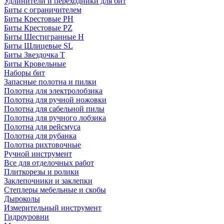
Удлинители и переходники для бит
Биты с ограничителем
Биты Крестовые PH
Биты Крестовые PZ
Биты Шестигранные H
Биты Шлицевые SL
Биты Звездочка T
Биты Кровельные
Наборы бит
Запасные полотна и пилки
Полотна для электролобзика
Полотна для ручной ножовки
Полотна для сабельной пилы
Полотна для ручного лобзика
Полотна для рейсмуса
Полотна для рубанка
Полотна рихтовочные
Ручной инструмент
Все для отделочных работ
Плиткорезы и ролики
Заклепочники и заклепки
Степлеры мебельные и скобы
Дыроколы
Измерительный инструмент
Гидроуровни