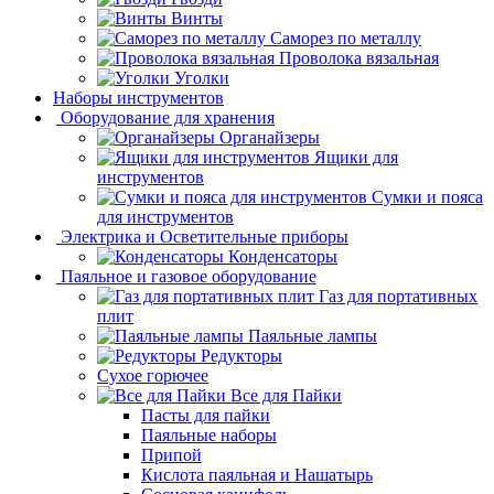
Винты
Саморез по металлу
Проволока вязальная
Уголки
Наборы инструментов
Оборудование для хранения
Органайзеры
Ящики для
инструментов
Сумки и пояса
для инструментов
Электрика и Осветительные приборы
Конденсаторы
Паяльное и газовое оборудование
Газ для портативных
плит
Паяльные лампы
Редукторы
Сухое горючее
Все для Пайки
Пасты для пайки
Паяльные наборы
Припой
Кислота паяльная и Нашатырь