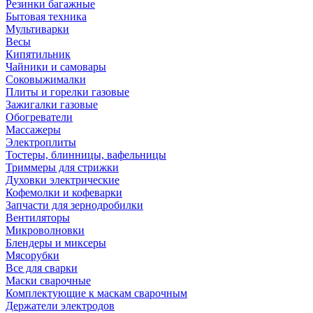
Резинки багажные
Бытовая техника
Мультиварки
Весы
Кипятильник
Чайники и самовары
Соковыжималки
Плиты и горелки газовые
Зажигалки газовые
Обогреватели
Массажеры
Электроплиты
Тостеры, блинницы, вафельницы
Триммеры для стрижки
Духовки электрические
Кофемолки и кофеварки
Запчасти для зернодробилки
Вентиляторы
Микроволновки
Блендеры и миксеры
Мясорубки
Все для сварки
Маски сварочные
Комплектующие к маскам сварочным
Держатели электродов