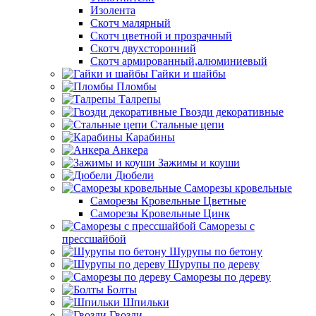
Изолента
Скотч малярный
Скотч цветной и прозрачный
Скотч двухсторонний
Скотч армированный,алюминиевый
Гайки и шайбы
Пломбы
Талрепы
Гвозди декоративные
Стальные цепи
Карабины
Анкера
Зажимы и коуши
Дюбели
Саморезы кровельные
Саморезы Кровельные Цветные
Саморезы Кровельные Цинк
Саморезы с
прессшайбой
Шурупы по бетону
Шурупы по дереву
Саморезы по дереву
Болты
Шпильки
Гвозди