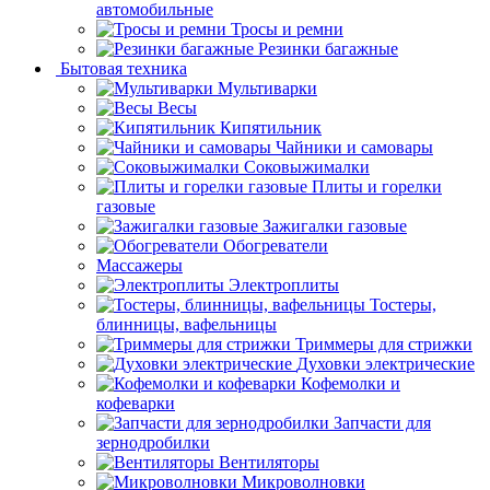
автомобильные
Тросы и ремни
Резинки багажные
Бытовая техника
Мультиварки
Весы
Кипятильник
Чайники и самовары
Соковыжималки
Плиты и горелки
газовые
Зажигалки газовые
Обогреватели
Массажеры
Электроплиты
Тостеры,
блинницы, вафельницы
Триммеры для стрижки
Духовки электрические
Кофемолки и
кофеварки
Запчасти для
зернодробилки
Вентиляторы
Микроволновки