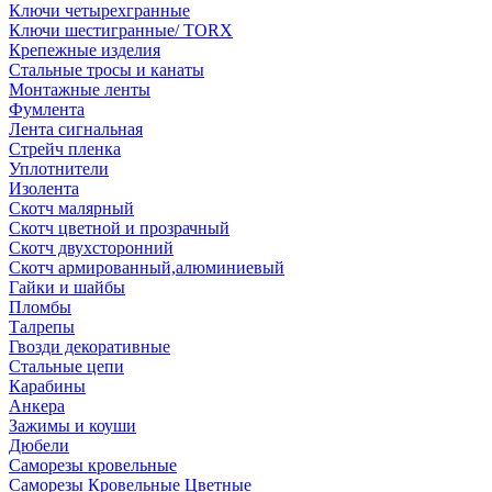
Ключи четырехгранные
Ключи шестигранные/ TORX
Крепежные изделия
Стальные тросы и канаты
Монтажные ленты
Фумлента
Лента сигнальная
Стрейч пленка
Уплотнители
Изолента
Скотч малярный
Скотч цветной и прозрачный
Скотч двухсторонний
Скотч армированный,алюминиевый
Гайки и шайбы
Пломбы
Талрепы
Гвозди декоративные
Стальные цепи
Карабины
Анкера
Зажимы и коуши
Дюбели
Саморезы кровельные
Саморезы Кровельные Цветные