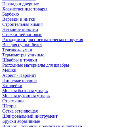
Накладки дверные
Хозяйственные товары
Барбекю
Веревки и нитки
Строительная химия
Нетканое полотно
Стяжки нейлоновые
Расходники для пневматического оружия
Все для сушки белья
Тележки-сумки
Термометры уличные
Швабры и тряпки
Расходные материалы для швабры
Мешки
Асбест / Паронит
Пищевые шланги
Батарейки
Мелкая бытовая утварь
Мелкая кухонная утварь
Стремянки
Шторы
Сетка затеняющая
Шлифовальный инструмент
Бруски абразивные
Войлок , поролон, полировка, шлифовка