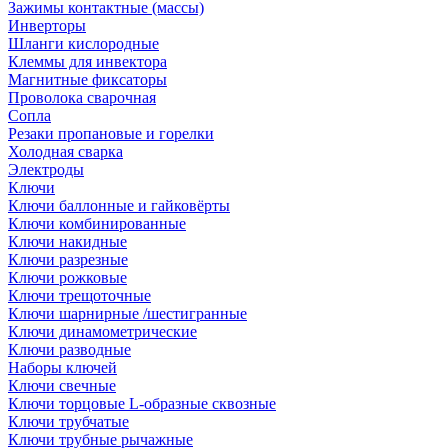
Зажимы контактные (массы)
Инверторы
Шланги кислородные
Клеммы для инвектора
Магнитные фиксаторы
Проволока сварочная
Сопла
Резаки пропановые и горелки
Холодная сварка
Электроды
Ключи
Ключи баллонные и гайковёрты
Ключи комбинированные
Ключи накидные
Ключи разрезные
Ключи рожковые
Ключи трещоточные
Ключи шарнирные /шестигранные
Ключи динамометрические
Ключи разводные
Наборы ключей
Ключи свечные
Ключи торцовые L-образные сквозные
Ключи трубчатые
Ключи трубные рычажные