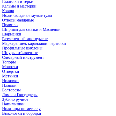
Гладилки и терки
Кельмы и мастерки
Ковши
Ножи складные мультитулы
Отвесы малярные
Правило
Шприцы для смазки и Масленки
Шарманки
Разметочный инструмент
Маркера, мел, карандаши, чертилки
Профильные шаблоны
Шнуры отбивочные
Слесарный инструмент
Топоры
Молотки
Отвертки
Метчики
Ножовки
Плашки
Болторезы
Ломы и Гвоздодеры
Зубило ручное
Напильники
Ножницы по металлу
Выколотки и бородки