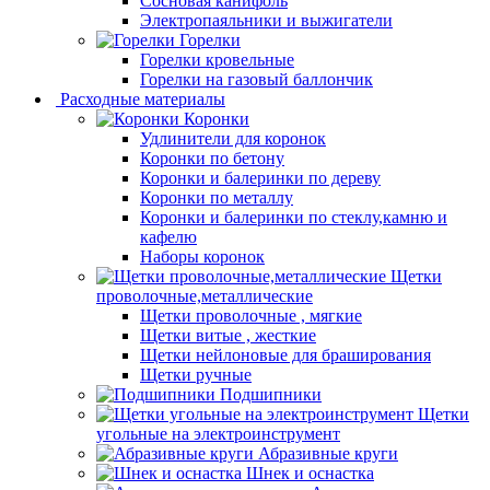
Сосновая канифоль
Электропаяльники и выжигатели
Горелки
Горелки кровельные
Горелки на газовый баллончик
Расходные материалы
Коронки
Удлинители для коронок
Коронки по бетону
Коронки и балеринки по дереву
Коронки по металлу
Коронки и балеринки по стеклу,камню и
кафелю
Наборы коронок
Щетки
проволочные,металлические
Щетки проволочные , мягкие
Щетки витые , жесткие
Щетки нейлоновые для браширования
Щетки ручные
Подшипники
Щетки
угольные на электроинструмент
Абразивные круги
Шнек и оснастка