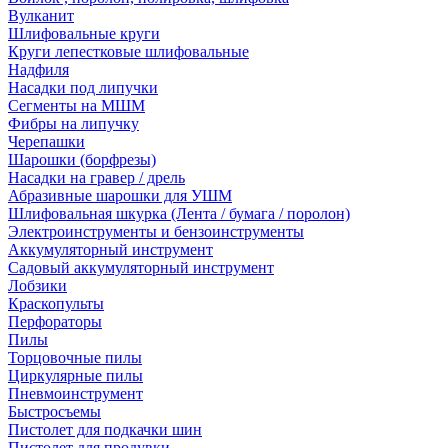
Вулканит
Шлифовальные круги
Круги лепестковые шлифовальные
Надфиля
Насадки под липучки
Сегменты на МШМ
Фибры на липучку
Черепашки
Шарошки (борфрезы)
Насадки на гравер / дрель
Абразивные шарошки для УШМ
Шлифовальная шкурка (Лента / бумага / поролон)
Электроинструменты и бензоинструменты
Аккумуляторный инструмент
Садовый аккумуляторный инструмент
Лобзики
Краскопульты
Перфораторы
Пилы
Торцовочные пилы
Циркулярные пилы
Пневмоинструмент
Быстросъемы
Пистолет для подкачки шин
Пистолет для продувки