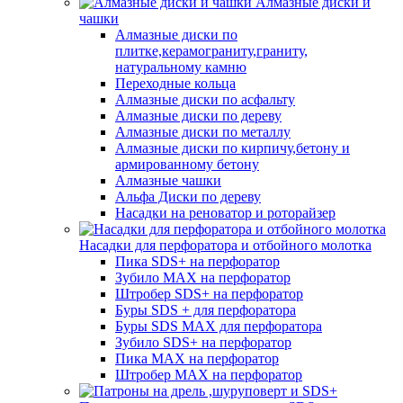
Алмазные диски и
чашки
Алмазные диски по
плитке,керамограниту,граниту,
натуральному камню
Переходные кольца
Алмазные диски по асфальту
Алмазные диски по дереву
Алмазные диски по металлу
Алмазные диски по кирпичу,бетону и
армированному бетону
Алмазные чашки
Альфа Диски по дереву
Насадки на реноватор и роторайзер
Насадки для перфоратора и отбойного молотка
Пика SDS+ на перфоратор
Зубило MAX на перфоратор
Штробер SDS+ на перфоратор
Буры SDS + для перфоратора
Буры SDS MAX для перфоратора
Зубило SDS+ на перфоратор
Пика MAX на перфоратор
Штробер MAX на перфоратор