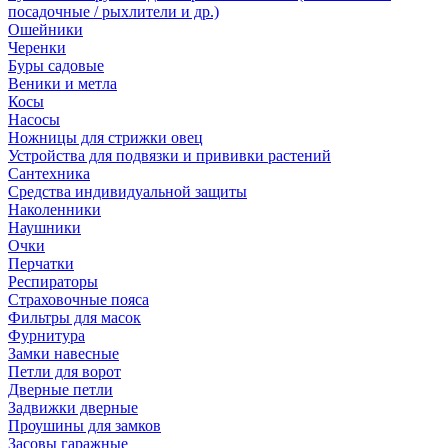
посадочные / рыхлители и др.)
Ошейники
Черенки
Буры садовые
Веники и метла
Косы
Насосы
Ножницы для стрижки овец
Устройства для подвязки и прививки растений
Сантехника
Средства индивидуальной защиты
Наколенники
Наушники
Очки
Перчатки
Респираторы
Страховочные пояса
Фильтры для масок
Фурнитура
Замки навесные
Петли для ворот
Дверные петли
Задвижки дверные
Проушины для замков
Засовы гаражные