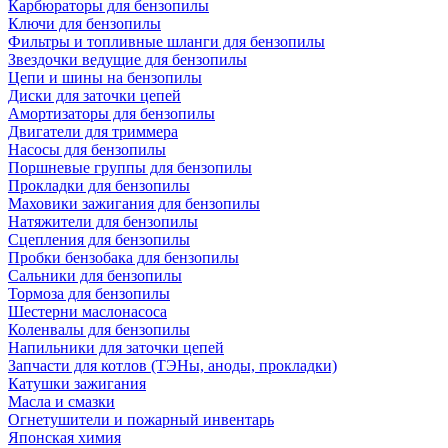
Карбюраторы для бензопилы
Ключи для бензопилы
Фильтры и топливные шланги для бензопилы
Звездочки ведущие для бензопилы
Цепи и шины на бензопилы
Диски для заточки цепей
Амортизаторы для бензопилы
Двигатели для триммера
Насосы для бензопилы
Поршневые группы для бензопилы
Прокладки для бензопилы
Маховики зажигания для бензопилы
Натяжители для бензопилы
Сцепления для бензопилы
Пробки бензобака для бензопилы
Сальники для бензопилы
Тормоза для бензопилы
Шестерни маслонасоса
Коленвалы для бензопилы
Напильники для заточки цепей
Запчасти для котлов (ТЭНы, аноды, прокладки)
Катушки зажигания
Масла и смазки
Огнетушители и пожарный инвентарь
Японская химия