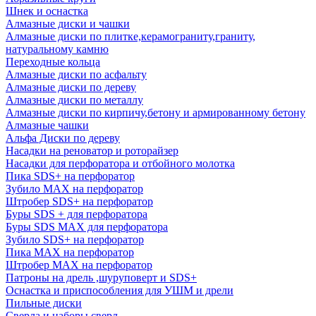
Шнек и оснастка
Алмазные диски и чашки
Алмазные диски по плитке,керамограниту,граниту,
натуральному камню
Переходные кольца
Алмазные диски по асфальту
Алмазные диски по дереву
Алмазные диски по металлу
Алмазные диски по кирпичу,бетону и армированному бетону
Алмазные чашки
Альфа Диски по дереву
Насадки на реноватор и роторайзер
Насадки для перфоратора и отбойного молотка
Пика SDS+ на перфоратор
Зубило MAX на перфоратор
Штробер SDS+ на перфоратор
Буры SDS + для перфоратора
Буры SDS MAX для перфоратора
Зубило SDS+ на перфоратор
Пика MAX на перфоратор
Штробер MAX на перфоратор
Патроны на дрель ,шуруповерт и SDS+
Оснастка и приспособления для УШМ и дрели
Пильные диски
Сверла и наборы сверл