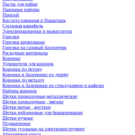
Пасты для пайки
Паяльные наборы
Припой
Кислота паяльная и Нашатырь
Сосновая канифоль
Электропаяльники и выжигатели
Горелки
Горелки кровельные
Горелки на газовый баллончик
Расходные материалы
Коронки
Удлинители для коронок
Коронки по бетону
Коронки и балеринки по дереву
Коронки по металлу
Коронки и балеринки по стеклу,камню и кафелю
Наборы коронок
Щетки проволочные,металлические
Щетки проволочные , мягкие
Щетки витые , жесткие
Щетки нейлоновые для браширования
Щетки ручные
Подшипники
Щетки угольные на электроинструмент
Абразивные круги