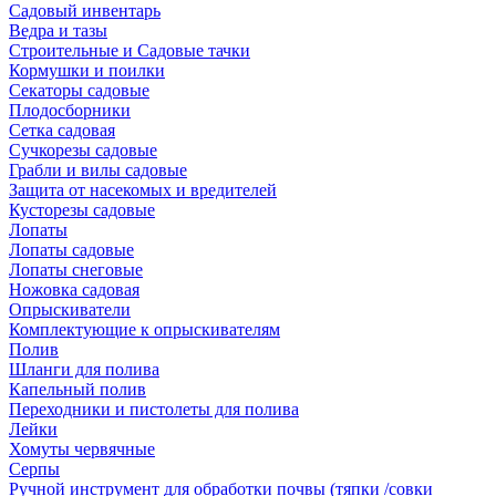
Садовый инвентарь
Ведра и тазы
Строительные и Садовые тачки
Кормушки и поилки
Секаторы садовые
Плодосборники
Сетка садовая
Сучкорезы садовые
Грабли и вилы садовые
Защита от насекомых и вредителей
Кусторезы садовые
Лопаты
Лопаты садовые
Лопаты снеговые
Ножовка садовая
Опрыскиватели
Комплектующие к опрыскивателям
Полив
Шланги для полива
Капельный полив
Переходники и пистолеты для полива
Лейки
Хомуты червячные
Серпы
Ручной инструмент для обработки почвы (тяпки /совки