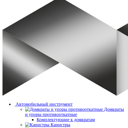
Автомобильный инструмент
Домкраты
и упоры противооткатные
Комплектующие к домкратам
Канистры