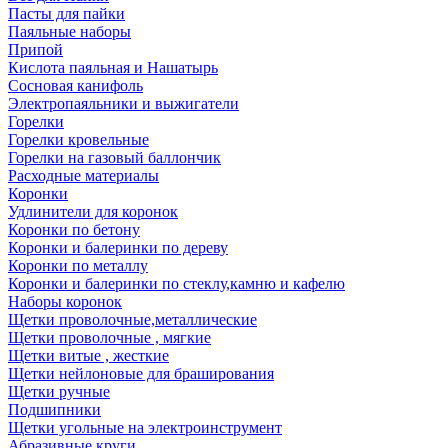
Пасты для пайки
Паяльные наборы
Припой
Кислота паяльная и Нашатырь
Сосновая канифоль
Электропаяльники и выжигатели
Горелки
Горелки кровельные
Горелки на газовый баллончик
Расходные материалы
Коронки
Удлинители для коронок
Коронки по бетону
Коронки и балеринки по дереву
Коронки по металлу
Коронки и балеринки по стеклу,камню и кафелю
Наборы коронок
Щетки проволочные,металлические
Щетки проволочные , мягкие
Щетки витые , жесткие
Щетки нейлоновые для браширования
Щетки ручные
Подшипники
Щетки угольные на электроинструмент
Абразивные круги