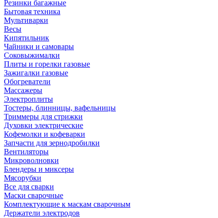
Резинки багажные
Бытовая техника
Мультиварки
Весы
Кипятильник
Чайники и самовары
Соковыжималки
Плиты и горелки газовые
Зажигалки газовые
Обогреватели
Массажеры
Электроплиты
Тостеры, блинницы, вафельницы
Триммеры для стрижки
Духовки электрические
Кофемолки и кофеварки
Запчасти для зернодробилки
Вентиляторы
Микроволновки
Блендеры и миксеры
Мясорубки
Все для сварки
Маски сварочные
Комплектующие к маскам сварочным
Держатели электродов