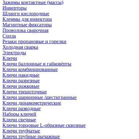
Зажимы контактные (массы)
Инверторы
Шланги кислородные
Клеммы для инвектора
Магнитные фиксаторы
Проволока сварочная
Сопла
Резаки пропановые и горелки
Холодная сварка
Электроды
Ключи
Ключи баллонные и гайковёрты
Ключи комбинированные
Ключи накидные
Ключи разрезные
Ключи рожковые
Ключи трещоточные
Ключи шарнирные /шестигранные
Ключи динамометрические
Ключи разводные
Наборы ключей
Ключи свечные
Ключи торцовые L-образные сквозные
Ключи трубчатые
Ключи трубные рычажные