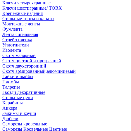
Ключи четырехгранные
Ключи шестигранные/ TORX
Крепежные изделия
Стальные тросы и канаты
Монтажные ленты
Фумлента
Лента сигнальная
Стрейч пленка
Уплотнители
Изолента
Скотч малярный
Скотч цветной и прозрачный
Скотч двухсторонний
Скотч армированный,алюминиевый
Гайки и шайбы
Пломбы
Талрепы
Гвозди декоративные
Стальные цепи
Карабины
Анкера
Зажимы и коуши
Дюбели
Саморезы кровельные
Саморезы Кровельные Цветные