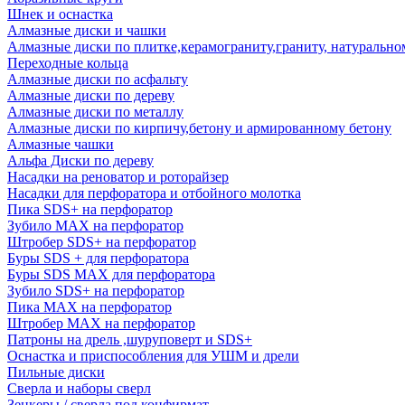
Шнек и оснастка
Алмазные диски и чашки
Алмазные диски по плитке,керамограниту,граниту, натуральн
Переходные кольца
Алмазные диски по асфальту
Алмазные диски по дереву
Алмазные диски по металлу
Алмазные диски по кирпичу,бетону и армированному бетону
Алмазные чашки
Альфа Диски по дереву
Насадки на реноватор и роторайзер
Насадки для перфоратора и отбойного молотка
Пика SDS+ на перфоратор
Зубило MAX на перфоратор
Штробер SDS+ на перфоратор
Буры SDS + для перфоратора
Буры SDS MAX для перфоратора
Зубило SDS+ на перфоратор
Пика MAX на перфоратор
Штробер MAX на перфоратор
Патроны на дрель ,шуруповерт и SDS+
Оснастка и приспособления для УШМ и дрели
Пильные диски
Сверла и наборы сверл
Зенкеры / сверла под конфирмат