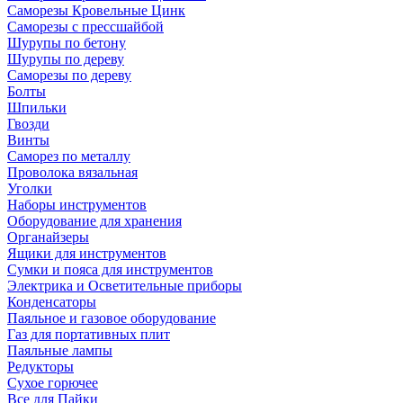
Саморезы Кровельные Цинк
Саморезы с прессшайбой
Шурупы по бетону
Шурупы по дереву
Саморезы по дереву
Болты
Шпильки
Гвозди
Винты
Саморез по металлу
Проволока вязальная
Уголки
Наборы инструментов
Оборудование для хранения
Органайзеры
Ящики для инструментов
Сумки и пояса для инструментов
Электрика и Осветительные приборы
Конденсаторы
Паяльное и газовое оборудование
Газ для портативных плит
Паяльные лампы
Редукторы
Сухое горючее
Все для Пайки