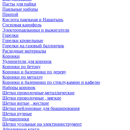
Пасты для пайки
Паяльные наборы
Припой
Кислота паяльная и Нашатырь
Сосновая канифоль
Электропаяльники и выжигатели
Горелки
Горелки кровельные
Горелки на газовый баллончик
Расходные материалы
Коронки
Удлинители для коронок
Коронки по бетону
Коронки и балеринки по дереву
Коронки по металлу
Коронки и балеринки по стеклу,камню и кафелю
Наборы коронок
Щетки проволочные,металлические
Щетки проволочные , мягкие
Щетки витые , жесткие
Щетки нейлоновые для браширования
Щетки ручные
Подшипники
Щетки угольные на электроинструмент
Абразивные круги