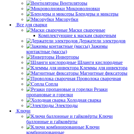
Вентиляторы
Микроволновки
Блендеры и миксеры
Мясорубки
Все для сварки
Маски сварочные
Комплектующие к маскам сварочным
Держатели электродов
Зажимы
контактные (массы)
Инверторы
Шланги кислородные
Клеммы для инвектора
Магнитные фиксаторы
Проволока сварочная
Сопла
Резаки
пропановые и горелки
Холодная сварка
Электроды
Ключи
Ключи
баллонные и гайковёрты
Ключи
комбинированные