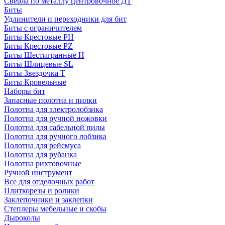
Сверла по металлу центровочное ДТ
Биты
Удлинители и переходники для бит
Биты с ограничителем
Биты Крестовые PH
Биты Крестовые PZ
Биты Шестигранные H
Биты Шлицевые SL
Биты Звездочка T
Биты Кровельные
Наборы бит
Запасные полотна и пилки
Полотна для электролобзика
Полотна для ручной ножовки
Полотна для сабельной пилы
Полотна для ручного лобзика
Полотна для рейсмуса
Полотна для рубанка
Полотна рихтовочные
Ручной инструмент
Все для отделочных работ
Плиткорезы и ролики
Заклепочники и заклепки
Степлеры мебельные и скобы
Дыроколы