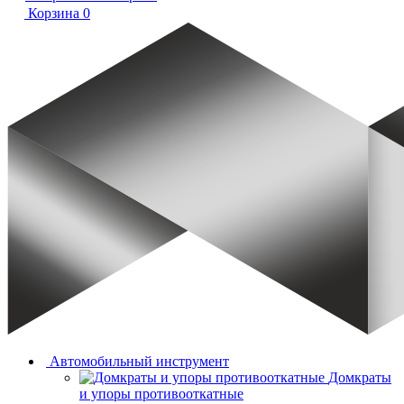
Корзина
0
Автомобильный инструмент
Домкраты
и упоры противооткатные