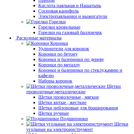
Припой
Кислота паяльная и Нашатырь
Сосновая канифоль
Электропаяльники и выжигатели
Горелки
Горелки кровельные
Горелки на газовый баллончик
Расходные материалы
Коронки
Удлинители для коронок
Коронки по бетону
Коронки и балеринки по дереву
Коронки по металлу
Коронки и балеринки по стеклу,камню и
кафелю
Наборы коронок
Щетки
проволочные,металлические
Щетки проволочные , мягкие
Щетки витые , жесткие
Щетки нейлоновые для браширования
Щетки ручные
Подшипники
Щетки
угольные на электроинструмент