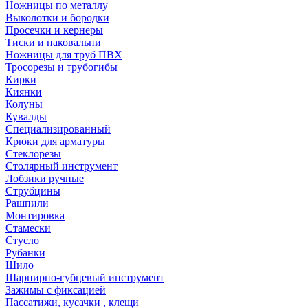
Ножницы по металлу
Выколотки и бородки
Просечки и кернеры
Тиски и наковальни
Ножницы для труб ПВХ
Тросорезы и трубогибы
Кирки
Киянки
Колуны
Кувалды
Специализированный
Крюки для арматуры
Стеклорезы
Столярный инструмент
Лобзики ручные
Струбцины
Рашпили
Монтировка
Стамески
Стусло
Рубанки
Шило
Шарнирно-губцевый инструмент
Зажимы с фиксацией
Пассатижи, кусачки , клещи