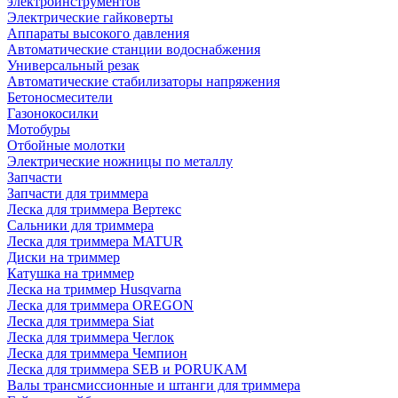
электроинструментов
Электрические гайковерты
Аппараты высокого давления
Автоматические станции водоснабжения
Универсальный резак
Автоматические стабилизаторы напряжения
Бетоносмесители
Газонокосилки
Мотобуры
Отбойные молотки
Электрические ножницы по металлу
Запчасти
Запчасти для триммера
Леска для триммера Вертекс
Сальники для триммера
Леска для триммера MATUR
Диски на триммер
Катушка на триммер
Леска на триммер Husqvarna
Леска для триммера OREGON
Леска для триммера Siat
Леска для триммера Чеглок
Леска для триммера Чемпион
Леска для триммера SEB и PORUKAM
Валы трансмиссионные и штанги для триммера