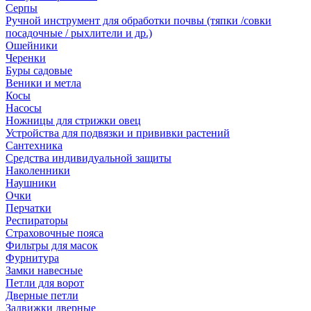
Серпы
Ручной инструмент для обработки почвы (тяпки /совки
посадочные / рыхлители и др.)
Ошейники
Черенки
Буры садовые
Веники и метла
Косы
Насосы
Ножницы для стрижки овец
Устройства для подвязки и прививки растений
Сантехника
Средства индивидуальной защиты
Наколенники
Наушники
Очки
Перчатки
Респираторы
Страховочные пояса
Фильтры для масок
Фурнитура
Замки навесные
Петли для ворот
Дверные петли
Задвижки дверные