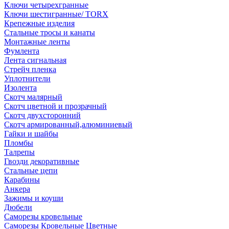
Ключи четырехгранные
Ключи шестигранные/ TORX
Крепежные изделия
Стальные тросы и канаты
Монтажные ленты
Фумлента
Лента сигнальная
Стрейч пленка
Уплотнители
Изолента
Скотч малярный
Скотч цветной и прозрачный
Скотч двухсторонний
Скотч армированный,алюминиевый
Гайки и шайбы
Пломбы
Талрепы
Гвозди декоративные
Стальные цепи
Карабины
Анкера
Зажимы и коуши
Дюбели
Саморезы кровельные
Саморезы Кровельные Цветные