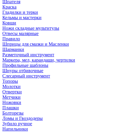
Шпателя
Краска
Гладилки и терки
Кельмы и мастерки
Ковши
Ножи складные мультитулы
Отвесы малярные
Правило
Шприцы для смазки и Масленки
Шарманки
Разметочный инструмент
Маркера, мел, карандаши, чертилки
Профильные шаблоны
Шнуры отбивочные
Слесарный инструмент
Топоры
Молотки
Отвертки
Метчики
Ножовки
Плашки
Болторезы
Ломы и Гвоздодеры
Зубило ручное
Напильники