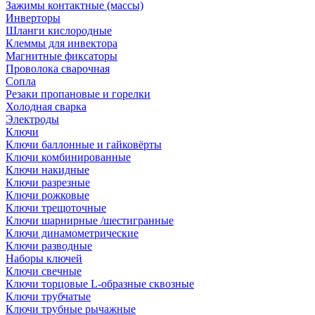
Зажимы контактные (массы)
Инверторы
Шланги кислородные
Клеммы для инвектора
Магнитные фиксаторы
Проволока сварочная
Сопла
Резаки пропановые и горелки
Холодная сварка
Электроды
Ключи
Ключи баллонные и гайковёрты
Ключи комбинированные
Ключи накидные
Ключи разрезные
Ключи рожковые
Ключи трещоточные
Ключи шарнирные /шестигранные
Ключи динамометрические
Ключи разводные
Наборы ключей
Ключи свечные
Ключи торцовые L-образные сквозные
Ключи трубчатые
Ключи трубные рычажные