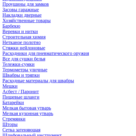
Проушины для замков
Засовы гаражные
Накладки дверные
Хозяйственные товары
Барбекю
Веревки и нитки
Строительная химия
Нетканое полотно
Стяжки нейлоновые
Расходники для пневматического оружия
Все для сушки белья
Тележки-сумки
Термометры уличные
Швабры и тряпки
Расходные материалы для швабры
Мешки
Асбест / Паронит
Пищевые шланги
Батарейки
Мелкая бытовая утварь
Мелкая кухонная утварь
Стремянки
Шторы
Сетка затеняющая
Шлифовальный инструмент