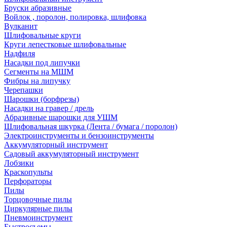
Бруски абразивные
Войлок , поролон, полировка, шлифовка
Вулканит
Шлифовальные круги
Круги лепестковые шлифовальные
Надфиля
Насадки под липучки
Сегменты на МШМ
Фибры на липучку
Черепашки
Шарошки (борфрезы)
Насадки на гравер / дрель
Абразивные шарошки для УШМ
Шлифовальная шкурка (Лента / бумага / поролон)
Электроинструменты и бензоинструменты
Аккумуляторный инструмент
Садовый аккумуляторный инструмент
Лобзики
Краскопульты
Перфораторы
Пилы
Торцовочные пилы
Циркулярные пилы
Пневмоинструмент
Быстросъемы