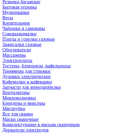
Резинки багажные
Бытовая техника
Мультиварки
Весы
Кипятильник
Чайники и самовары
Соковыжималки
Плиты и горелки газовые
Зажигалки газовые
Обогреватели
Массажеры
Электроплиты
Тостеры, блинницы, вафельницы
Триммеры для стрижки
Духовки электрические
Кофемолки и кофеварки
Запчасти для зернодробилки
Вентиляторы
Микроволновки
Блендеры и миксеры
Мясорубки
Все для сварки
Маски сварочные
Комплектующие к маскам сварочным
Держатели электродов