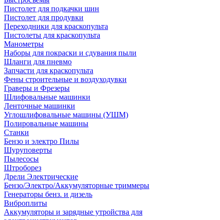
Пистолет для подкачки шин
Пистолет для продувки
Переходники для краскопульта
Пистолеты для краскопульта
Манометры
Наборы для покраски и сдувания пыли
Шланги для пневмо
Запчасти для краскопульта
Фены строительные и воздуходувки
Граверы и Фрезеры
Шлифовальные машинки
Ленточные машинки
Углошлифовальные машины (УШМ)
Полировальные машины
Станки
Бензо и электро Пилы
Шуруповерты
Пылесосы
Штроборез
Дрели Электрические
Бензо/Электро/Аккумуляторные триммеры
Генераторы бенз. и дизель
Виброплиты
Аккумуляторы и зарядные утройства для