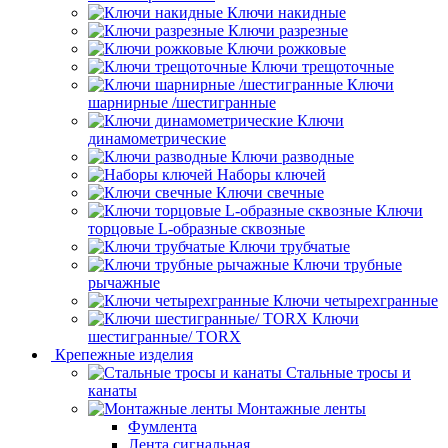
Ключи накидные
Ключи разрезные
Ключи рожковые
Ключи трещоточные
Ключи
шарнирные /шестигранные
Ключи
динамометрические
Ключи разводные
Наборы ключей
Ключи свечные
Ключи
торцовые L-образные сквозные
Ключи трубчатые
Ключи трубные
рычажные
Ключи четырехгранные
Ключи
шестигранные/ TORX
Крепежные изделия
Стальные тросы и
канаты
Монтажные ленты
Фумлента
Лента сигнальная