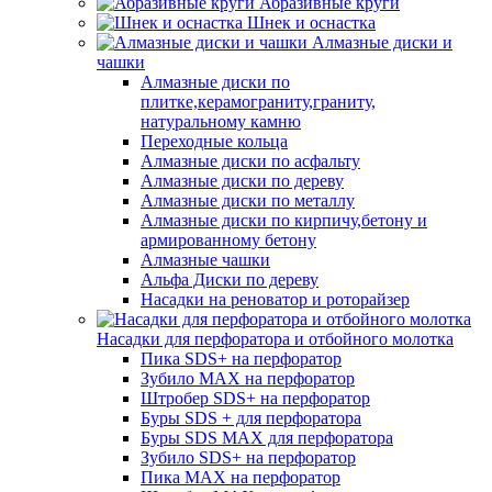
Абразивные круги
Шнек и оснастка
Алмазные диски и
чашки
Алмазные диски по
плитке,керамограниту,граниту,
натуральному камню
Переходные кольца
Алмазные диски по асфальту
Алмазные диски по дереву
Алмазные диски по металлу
Алмазные диски по кирпичу,бетону и
армированному бетону
Алмазные чашки
Альфа Диски по дереву
Насадки на реноватор и роторайзер
Насадки для перфоратора и отбойного молотка
Пика SDS+ на перфоратор
Зубило MAX на перфоратор
Штробер SDS+ на перфоратор
Буры SDS + для перфоратора
Буры SDS MAX для перфоратора
Зубило SDS+ на перфоратор
Пика MAX на перфоратор