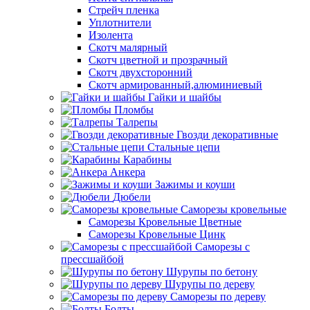
Стрейч пленка
Уплотнители
Изолента
Скотч малярный
Скотч цветной и прозрачный
Скотч двухсторонний
Скотч армированный,алюминиевый
Гайки и шайбы
Пломбы
Талрепы
Гвозди декоративные
Стальные цепи
Карабины
Анкера
Зажимы и коуши
Дюбели
Саморезы кровельные
Саморезы Кровельные Цветные
Саморезы Кровельные Цинк
Саморезы с
прессшайбой
Шурупы по бетону
Шурупы по дереву
Саморезы по дереву
Болты