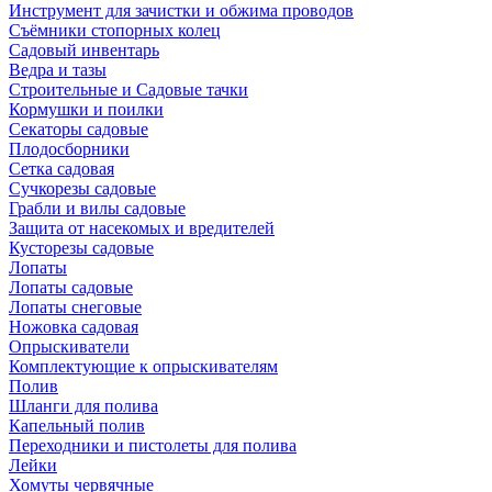
Инструмент для зачистки и обжима проводов
Съёмники стопорных колец
Садовый инвентарь
Ведра и тазы
Строительные и Садовые тачки
Кормушки и поилки
Секаторы садовые
Плодосборники
Сетка садовая
Сучкорезы садовые
Грабли и вилы садовые
Защита от насекомых и вредителей
Кусторезы садовые
Лопаты
Лопаты садовые
Лопаты снеговые
Ножовка садовая
Опрыскиватели
Комплектующие к опрыскивателям
Полив
Шланги для полива
Капельный полив
Переходники и пистолеты для полива
Лейки
Хомуты червячные