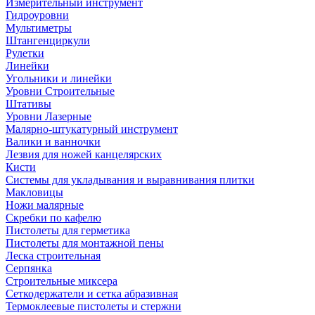
Измерительный инструмент
Гидроуровни
Мультиметры
Штангенциркули
Рулетки
Линейки
Угольники и линейки
Уровни Строительные
Штативы
Уровни Лазерные
Малярно-штукатурный инструмент
Валики и ванночки
Лезвия для ножей канцелярских
Кисти
Системы для укладывания и выравнивания плитки
Макловицы
Ножи малярные
Скребки по кафелю
Пистолеты для герметика
Пистолеты для монтажной пены
Леска строительная
Серпянка
Строительные миксера
Сеткодержатели и сетка абразивная
Термоклеевые пистолеты и стержни