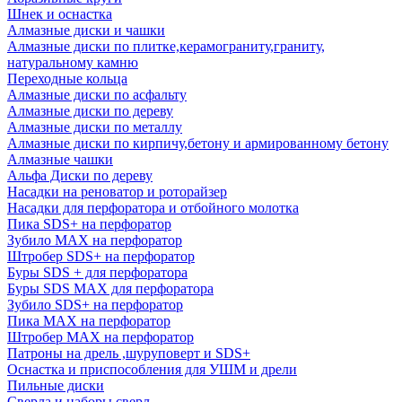
Шнек и оснастка
Алмазные диски и чашки
Алмазные диски по плитке,керамограниту,граниту,
натуральному камню
Переходные кольца
Алмазные диски по асфальту
Алмазные диски по дереву
Алмазные диски по металлу
Алмазные диски по кирпичу,бетону и армированному бетону
Алмазные чашки
Альфа Диски по дереву
Насадки на реноватор и роторайзер
Насадки для перфоратора и отбойного молотка
Пика SDS+ на перфоратор
Зубило MAX на перфоратор
Штробер SDS+ на перфоратор
Буры SDS + для перфоратора
Буры SDS MAX для перфоратора
Зубило SDS+ на перфоратор
Пика MAX на перфоратор
Штробер MAX на перфоратор
Патроны на дрель ,шуруповерт и SDS+
Оснастка и приспособления для УШМ и дрели
Пильные диски
Сверла и наборы сверл