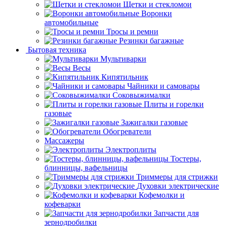
Щетки и стекломои
Воронки
автомобильные
Тросы и ремни
Резинки багажные
Бытовая техника
Мультиварки
Весы
Кипятильник
Чайники и самовары
Соковыжималки
Плиты и горелки
газовые
Зажигалки газовые
Обогреватели
Массажеры
Электроплиты
Тостеры,
блинницы, вафельницы
Триммеры для стрижки
Духовки электрические
Кофемолки и
кофеварки
Запчасти для
зернодробилки