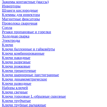
Зажимы контактные (массы)
Инверторы
Шланги кислородные
Клеммы для инвектора
Магнитные фиксаторы
Проволока сварочная
Сопла
Резаки пропановые и горелки
Холодная сварка
Электроды
Ключи
Ключи баллонные и гайковёрты
Ключи комбинированные
Ключи накидные
Ключи разрезные
Ключи рожковые
Ключи трещоточные
Ключи шарнирные /шестигранные
Ключи динамометрические
Ключи разводные
Наборы ключей
Ключи свечные
Ключи торцовые L-образные сквозные
Ключи трубчатые
Ключи трубные рычажные