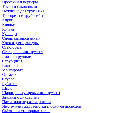
Просечки и кернеры
Тиски и наковальни
Ножницы для труб ПВХ
Тросорезы и трубогибы
Кирки
Киянки
Колуны
Кувалды
Специализированный
Крюки для арматуры
Стеклорезы
Столярный инструмент
Лобзики ручные
Струбцины
Рашпили
Монтировка
Стамески
Стусло
Рубанки
Шило
Шарнирно-губцевый инструмент
Зажимы с фиксацией
Пассатижи, кусачки , клещи
Инструмент для зачистки и обжима проводов
Съёмники стопорных колец