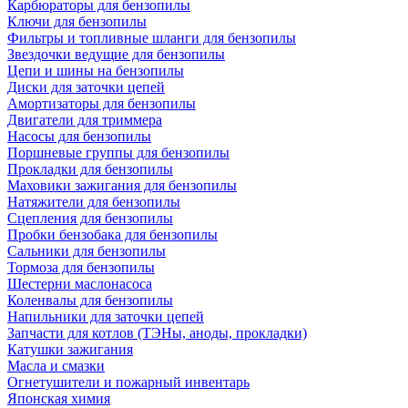
Карбюраторы для бензопилы
Ключи для бензопилы
Фильтры и топливные шланги для бензопилы
Звездочки ведущие для бензопилы
Цепи и шины на бензопилы
Диски для заточки цепей
Амортизаторы для бензопилы
Двигатели для триммера
Насосы для бензопилы
Поршневые группы для бензопилы
Прокладки для бензопилы
Маховики зажигания для бензопилы
Натяжители для бензопилы
Сцепления для бензопилы
Пробки бензобака для бензопилы
Сальники для бензопилы
Тормоза для бензопилы
Шестерни маслонасоса
Коленвалы для бензопилы
Напильники для заточки цепей
Запчасти для котлов (ТЭНы, аноды, прокладки)
Катушки зажигания
Масла и смазки
Огнетушители и пожарный инвентарь
Японская химия