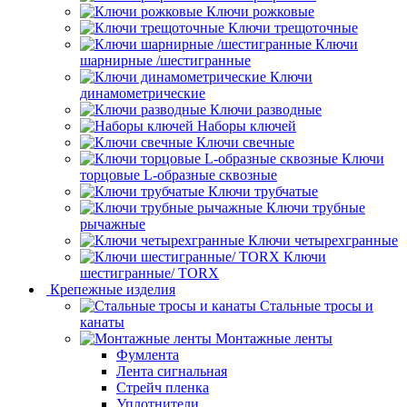
Ключи рожковые
Ключи трещоточные
Ключи
шарнирные /шестигранные
Ключи
динамометрические
Ключи разводные
Наборы ключей
Ключи свечные
Ключи
торцовые L-образные сквозные
Ключи трубчатые
Ключи трубные
рычажные
Ключи четырехгранные
Ключи
шестигранные/ TORX
Крепежные изделия
Стальные тросы и
канаты
Монтажные ленты
Фумлента
Лента сигнальная
Стрейч пленка
Уплотнители