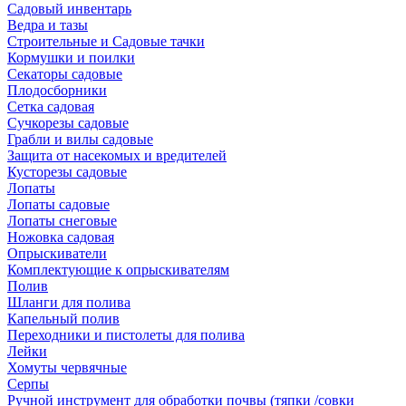
Садовый инвентарь
Ведра и тазы
Строительные и Садовые тачки
Кормушки и поилки
Секаторы садовые
Плодосборники
Сетка садовая
Сучкорезы садовые
Грабли и вилы садовые
Защита от насекомых и вредителей
Кусторезы садовые
Лопаты
Лопаты садовые
Лопаты снеговые
Ножовка садовая
Опрыскиватели
Комплектующие к опрыскивателям
Полив
Шланги для полива
Капельный полив
Переходники и пистолеты для полива
Лейки
Хомуты червячные
Серпы
Ручной инструмент для обработки почвы (тяпки /совки