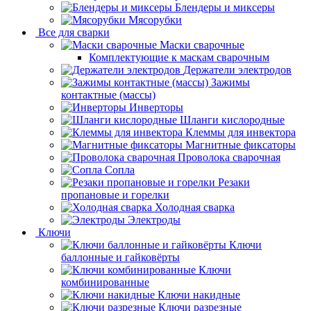
Блендеры и миксеры
Мясорубки
Все для сварки
Маски сварочные
Комплектующие к маскам сварочным
Держатели электродов
Зажимы
контактные (массы)
Инверторы
Шланги кислородные
Клеммы для инвектора
Магнитные фиксаторы
Проволока сварочная
Сопла
Резаки
пропановые и горелки
Холодная сварка
Электроды
Ключи
Ключи
баллонные и гайковёрты
Ключи
комбинированные
Ключи накидные
Ключи разрезные