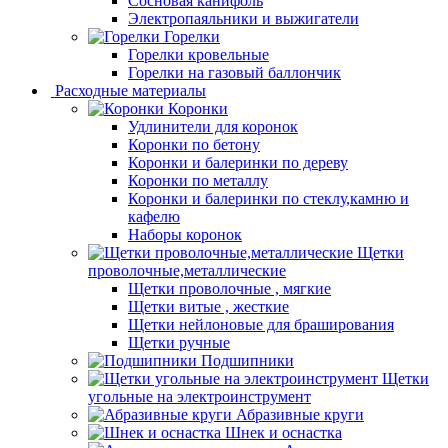
Сосновая канифоль
Электропаяльники и выжигатели
Горелки
Горелки кровельные
Горелки на газовый баллончик
Расходные материалы
Коронки
Удлинители для коронок
Коронки по бетону
Коронки и балеринки по дереву
Коронки по металлу
Коронки и балеринки по стеклу,камню и
кафелю
Наборы коронок
Щетки
проволочные,металлические
Щетки проволочные , мягкие
Щетки витые , жесткие
Щетки нейлоновые для браширования
Щетки ручные
Подшипники
Щетки
угольные на электроинструмент
Абразивные круги
Шнек и оснастка