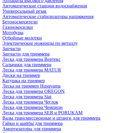
Аппараты высокого давления
Автоматические станции водоснабжения
Универсальный резак
Автоматические стабилизаторы напряжения
Бетоносмесители
Газонокосилки
Мотобуры
Отбойные молотки
Электрические ножницы по металлу
Запчасти
Запчасти для триммера
Леска для триммера Вертекс
Сальники для триммера
Леска для триммера MATUR
Диски на триммер
Катушка на триммер
Леска на триммер Husqvarna
Леска для триммера OREGON
Леска для триммера Siat
Леска для триммера Чеглок
Леска для триммера Чемпион
Леска для триммера SEB и PORUKAM
Валы трансмиссионные и штанги для триммера
Гайки и шайбы для триммера
Амортизаторы для триммера