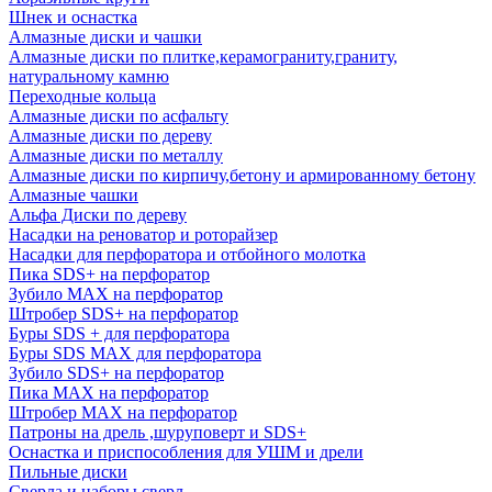
Шнек и оснастка
Алмазные диски и чашки
Алмазные диски по плитке,керамограниту,граниту,
натуральному камню
Переходные кольца
Алмазные диски по асфальту
Алмазные диски по дереву
Алмазные диски по металлу
Алмазные диски по кирпичу,бетону и армированному бетону
Алмазные чашки
Альфа Диски по дереву
Насадки на реноватор и роторайзер
Насадки для перфоратора и отбойного молотка
Пика SDS+ на перфоратор
Зубило MAX на перфоратор
Штробер SDS+ на перфоратор
Буры SDS + для перфоратора
Буры SDS MAX для перфоратора
Зубило SDS+ на перфоратор
Пика MAX на перфоратор
Штробер MAX на перфоратор
Патроны на дрель ,шуруповерт и SDS+
Оснастка и приспособления для УШМ и дрели
Пильные диски
Сверла и наборы сверл