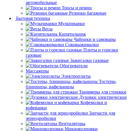
автомобильные
Тросы и ремни
Резинки багажные
Бытовая техника
Мультиварки
Весы
Кипятильник
Чайники и самовары
Соковыжималки
Плиты и горелки
газовые
Зажигалки газовые
Обогреватели
Массажеры
Электроплиты
Тостеры,
блинницы, вафельницы
Триммеры для стрижки
Духовки электрические
Кофемолки и
кофеварки
Запчасти для
зернодробилки
Вентиляторы
Микроволновки