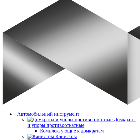
Автомобильный инструмент
Домкраты
и упоры противооткатные
Комплектующие к домкратам
Канистры