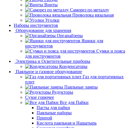
Винты
Саморез по металлу
Проволока вязальная
Уголки
Наборы инструментов
Оборудование для хранения
Органайзеры
Ящики для
инструментов
Сумки и пояса
для инструментов
Электрика и Осветительные приборы
Конденсаторы
Паяльное и газовое оборудование
Газ для портативных
плит
Паяльные лампы
Редукторы
Сухое горючее
Все для Пайки
Пасты для пайки
Паяльные наборы
Припой
Кислота паяльная и Нашатырь