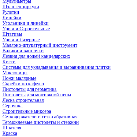
Мультиметры
Штангенциркули
Рулетки
Линейки
Угольники и линейки
Уровни Строительные
Штативы
Уровни Лазерные
Малярно-штукатурный инструмент
Валики и ванночки
Лезвия для ножей канцелярских
Кисти
Системы для укладывания и выравнивания плитки
Макловицы
Ножи малярные
Скребки по кафелю
Пистолеты для герметика
Пистолеты для монтажной пены
Леска строительная
Серпянка
Строительные миксера
Сеткодержатели и сетка абразивная
Термоклеевые пистолеты и стержни
Шпателя
Краска