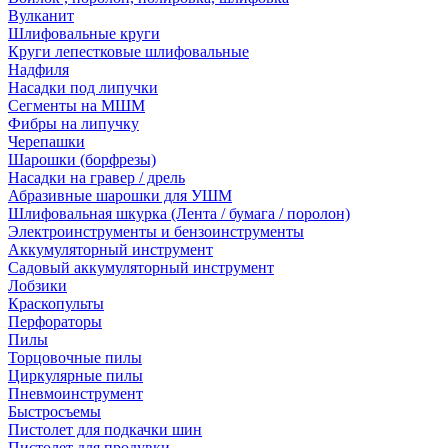
Вулканит
Шлифовальные круги
Круги лепестковые шлифовальные
Надфиля
Насадки под липучки
Сегменты на МШМ
Фибры на липучку
Черепашки
Шарошки (борфрезы)
Насадки на гравер / дрель
Абразивные шарошки для УШМ
Шлифовальная шкурка (Лента / бумага / поролон)
Электроинструменты и бензоинструменты
Аккумуляторный инструмент
Садовый аккумуляторный инструмент
Лобзики
Краскопульты
Перфораторы
Пилы
Торцовочные пилы
Циркулярные пилы
Пневмоинструмент
Быстросъемы
Пистолет для подкачки шин
Пистолет для продувки