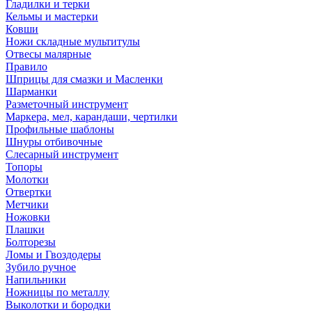
Гладилки и терки
Кельмы и мастерки
Ковши
Ножи складные мультитулы
Отвесы малярные
Правило
Шприцы для смазки и Масленки
Шарманки
Разметочный инструмент
Маркера, мел, карандаши, чертилки
Профильные шаблоны
Шнуры отбивочные
Слесарный инструмент
Топоры
Молотки
Отвертки
Метчики
Ножовки
Плашки
Болторезы
Ломы и Гвоздодеры
Зубило ручное
Напильники
Ножницы по металлу
Выколотки и бородки