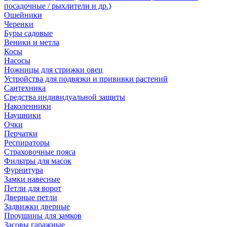
посадочные / рыхлители и др.)
Ошейники
Черенки
Буры садовые
Веники и метла
Косы
Насосы
Ножницы для стрижки овец
Устройства для подвязки и прививки растений
Сантехника
Средства индивидуальной защиты
Наколенники
Наушники
Очки
Перчатки
Респираторы
Страховочные пояса
Фильтры для масок
Фурнитура
Замки навесные
Петли для ворот
Дверные петли
Задвижки дверные
Проушины для замков
Засовы гаражные