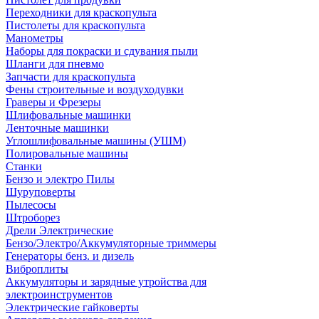
Переходники для краскопульта
Пистолеты для краскопульта
Манометры
Наборы для покраски и сдувания пыли
Шланги для пневмо
Запчасти для краскопульта
Фены строительные и воздуходувки
Граверы и Фрезеры
Шлифовальные машинки
Ленточные машинки
Углошлифовальные машины (УШМ)
Полировальные машины
Станки
Бензо и электро Пилы
Шуруповерты
Пылесосы
Штроборез
Дрели Электрические
Бензо/Электро/Аккумуляторные триммеры
Генераторы бенз. и дизель
Виброплиты
Аккумуляторы и зарядные утройства для
электроинструментов
Электрические гайковерты