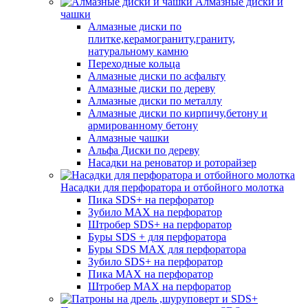
Алмазные диски и
чашки
Алмазные диски по
плитке,керамограниту,граниту,
натуральному камню
Переходные кольца
Алмазные диски по асфальту
Алмазные диски по дереву
Алмазные диски по металлу
Алмазные диски по кирпичу,бетону и
армированному бетону
Алмазные чашки
Альфа Диски по дереву
Насадки на реноватор и роторайзер
Насадки для перфоратора и отбойного молотка
Пика SDS+ на перфоратор
Зубило MAX на перфоратор
Штробер SDS+ на перфоратор
Буры SDS + для перфоратора
Буры SDS MAX для перфоратора
Зубило SDS+ на перфоратор
Пика MAX на перфоратор
Штробер MAX на перфоратор