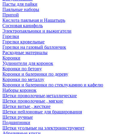
Пасты для пайки
Паяльные наборы
Припой
Кислота паяльная и Нашатырь
Сосновая канифоль
Электропаяльники и выжигатели
Горелки
Горелки кровельные
Горелки на газовый баллончик
Расходные материалы
Коронки
Удлинители для коронок
Коронки по бетону
Коронки и балеринки по дереву
Коронки по металлу
Коронки и балеринки по стеклу,камню и кафелю
Наборы коронок
Щетки проволочные,металлические
Щетки проволочные , мягкие
Щетки витые , жесткие
Щетки нейлоновые для браширования
Щетки ручные
Подшипники
Щетки угольные на электроинструмент
Абразивные круги