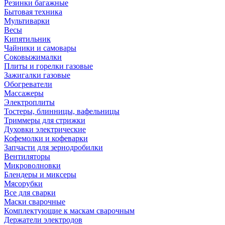
Резинки багажные
Бытовая техника
Мультиварки
Весы
Кипятильник
Чайники и самовары
Соковыжималки
Плиты и горелки газовые
Зажигалки газовые
Обогреватели
Массажеры
Электроплиты
Тостеры, блинницы, вафельницы
Триммеры для стрижки
Духовки электрические
Кофемолки и кофеварки
Запчасти для зернодробилки
Вентиляторы
Микроволновки
Блендеры и миксеры
Мясорубки
Все для сварки
Маски сварочные
Комплектующие к маскам сварочным
Держатели электродов