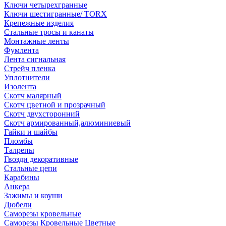
Ключи четырехгранные
Ключи шестигранные/ TORX
Крепежные изделия
Стальные тросы и канаты
Монтажные ленты
Фумлента
Лента сигнальная
Стрейч пленка
Уплотнители
Изолента
Скотч малярный
Скотч цветной и прозрачный
Скотч двухсторонний
Скотч армированный,алюминиевый
Гайки и шайбы
Пломбы
Талрепы
Гвозди декоративные
Стальные цепи
Карабины
Анкера
Зажимы и коуши
Дюбели
Саморезы кровельные
Саморезы Кровельные Цветные