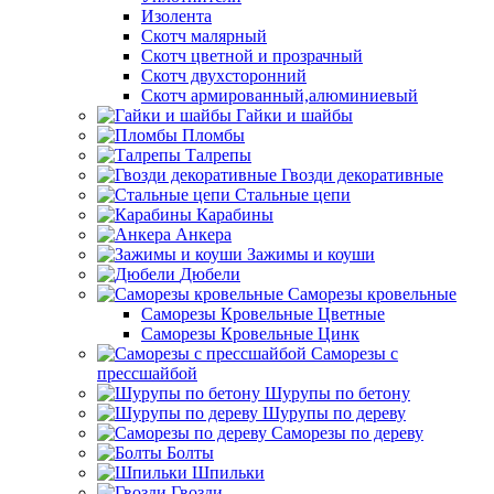
Изолента
Скотч малярный
Скотч цветной и прозрачный
Скотч двухсторонний
Скотч армированный,алюминиевый
Гайки и шайбы
Пломбы
Талрепы
Гвозди декоративные
Стальные цепи
Карабины
Анкера
Зажимы и коуши
Дюбели
Саморезы кровельные
Саморезы Кровельные Цветные
Саморезы Кровельные Цинк
Саморезы с
прессшайбой
Шурупы по бетону
Шурупы по дереву
Саморезы по дереву
Болты
Шпильки
Гвозди