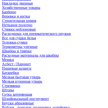
Накладки дверные
Хозяйственные товары
Барбекю
Веревки и нитки
Строительная химия
Нетканое полотно
Стяжки нейлоновые
Расходники для пневматического оружия
Все для сушки белья
Тележки-сумки
Термометры уличные
Швабры и тряпки
Расходные материалы для швабры
Мешки
Асбест / Паронит
Пищевые шланги
Батарейки
Мелкая бытовая утварь
Мелкая кухонная утварь
Стремянки
Шторы
Сетка затеняющая
Шлифовальный инструмент
Бруски абразивные
Войлок , поролон, полировка, шлифовка