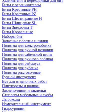
Удлинители и переходники для бит
Биты с ограничителем
Биты Крестовые PH
Биты Крестовые PZ
Биты Шестигранные H
Биты Шлицевые SL
Биты Звездочка T
Биты Кровельные
Наборы бит
Запасные полотна и пилки
Полотна для электролобзика
Полотна для ручной ножовки
Полотна для сабельной пилы
Полотна для ручного лобзика
Полотна для рейсмуса
Полотна для рубанка
Полотна рихтовочные
Ручной инструмент
Все для отделочных работ
Плиткорезы и ролики
Заклепочники и заклепки
Степлеры мебельные и скобы
Дыроколы
Измерительный инструмент
Гидроуровни