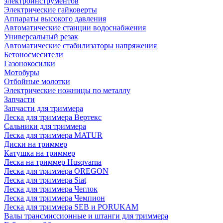
электроинструментов
Электрические гайковерты
Аппараты высокого давления
Автоматические станции водоснабжения
Универсальный резак
Автоматические стабилизаторы напряжения
Бетоносмесители
Газонокосилки
Мотобуры
Отбойные молотки
Электрические ножницы по металлу
Запчасти
Запчасти для триммера
Леска для триммера Вертекс
Сальники для триммера
Леска для триммера MATUR
Диски на триммер
Катушка на триммер
Леска на триммер Husqvarna
Леска для триммера OREGON
Леска для триммера Siat
Леска для триммера Чеглок
Леска для триммера Чемпион
Леска для триммера SEB и PORUKAM
Валы трансмиссионные и штанги для триммера