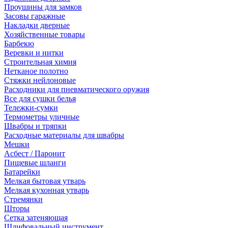
Проушины для замков
Засовы гаражные
Накладки дверные
Хозяйственные товары
Барбекю
Веревки и нитки
Строительная химия
Нетканое полотно
Стяжки нейлоновые
Расходники для пневматического оружия
Все для сушки белья
Тележки-сумки
Термометры уличные
Швабры и тряпки
Расходные материалы для швабры
Мешки
Асбест / Паронит
Пищевые шланги
Батарейки
Мелкая бытовая утварь
Мелкая кухонная утварь
Стремянки
Шторы
Сетка затеняющая
Шлифовальный инструмент