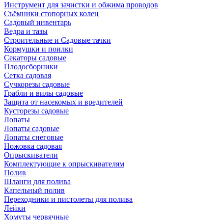
Инструмент для зачистки и обжима проводов
Съёмники стопорных колец
Садовый инвентарь
Ведра и тазы
Строительные и Садовые тачки
Кормушки и поилки
Секаторы садовые
Плодосборники
Сетка садовая
Сучкорезы садовые
Грабли и вилы садовые
Защита от насекомых и вредителей
Кусторезы садовые
Лопаты
Лопаты садовые
Лопаты снеговые
Ножовка садовая
Опрыскиватели
Комплектующие к опрыскивателям
Полив
Шланги для полива
Капельный полив
Переходники и пистолеты для полива
Лейки
Хомуты червячные