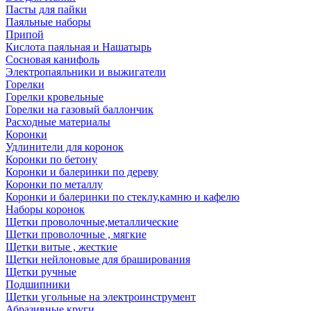
Пасты для пайки
Паяльные наборы
Припой
Кислота паяльная и Нашатырь
Сосновая канифоль
Электропаяльники и выжигатели
Горелки
Горелки кровельные
Горелки на газовый баллончик
Расходные материалы
Коронки
Удлинители для коронок
Коронки по бетону
Коронки и балеринки по дереву
Коронки по металлу
Коронки и балеринки по стеклу,камню и кафелю
Наборы коронок
Щетки проволочные,металлические
Щетки проволочные , мягкие
Щетки витые , жесткие
Щетки нейлоновые для браширования
Щетки ручные
Подшипники
Щетки угольные на электроинструмент
Абразивные круги