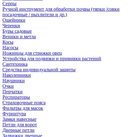
Серпы
Ручной инструмент для обработки почвы (тяпки /совки
посадочные / рыхлители и др.)
Ошейники
Черенки
Буры садовые
Веники и метла
Косы
Насосы
Ножницы для стрижки овец
Устройства для подвязки и прививки растений
Сантехника
Средства индивидуальной защиты
Наколенники
Наушники
Очки
Перчатки
Респираторы
Страховочные пояса
Фильтры для масок
Фурнитура
Замки навесные
Петли для ворот
Дверные петли
Задвижки дверные