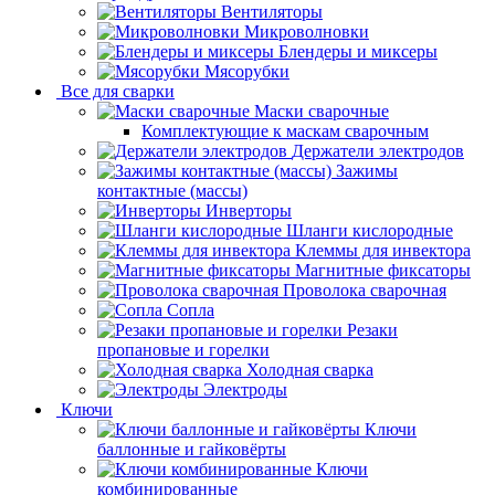
Вентиляторы
Микроволновки
Блендеры и миксеры
Мясорубки
Все для сварки
Маски сварочные
Комплектующие к маскам сварочным
Держатели электродов
Зажимы
контактные (массы)
Инверторы
Шланги кислородные
Клеммы для инвектора
Магнитные фиксаторы
Проволока сварочная
Сопла
Резаки
пропановые и горелки
Холодная сварка
Электроды
Ключи
Ключи
баллонные и гайковёрты
Ключи
комбинированные