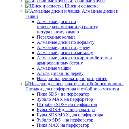
Абразивные круги
Шнек и оснастка
Алмазные диски и
чашки
Алмазные диски по
плитке,керамограниту,граниту,
натуральному камню
Переходные кольца
Алмазные диски по асфальту
Алмазные диски по дереву
Алмазные диски по металлу
Алмазные диски по кирпичу,бетону и
армированному бетону
Алмазные чашки
Альфа Диски по дереву
Насадки на реноватор и роторайзер
Насадки для перфоратора и отбойного молотка
Пика SDS+ на перфоратор
Зубило MAX на перфоратор
Штробер SDS+ на перфоратор
Буры SDS + для перфоратора
Буры SDS MAX для перфоратора
Зубило SDS+ на перфоратор
Пика MAX на перфоратор