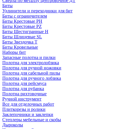
Сверла по металлу центровочное ДТ
Биты
Удлинители и переходники для бит
Биты с ограничителем
Биты Крестовые PH
Биты Крестовые PZ
Биты Шестигранные H
Биты Шлицевые SL
Биты Звездочка T
Биты Кровельные
Наборы бит
Запасные полотна и пилки
Полотна для электролобзика
Полотна для ручной ножовки
Полотна для сабельной пилы
Полотна для ручного лобзика
Полотна для рейсмуса
Полотна для рубанка
Полотна рихтовочные
Ручной инструмент
Все для отделочных работ
Плиткорезы и ролики
Заклепочники и заклепки
Степлеры мебельные и скобы
Дыроколы