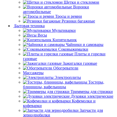
Щетки и стекломои
Воронки
автомобильные
Тросы и ремни
Резинки багажные
Бытовая техника
Мультиварки
Весы
Кипятильник
Чайники и самовары
Соковыжималки
Плиты и горелки
газовые
Зажигалки газовые
Обогреватели
Массажеры
Электроплиты
Тостеры,
блинницы, вафельницы
Триммеры для стрижки
Духовки электрические
Кофемолки и
кофеварки
Запчасти для
зернодробилки