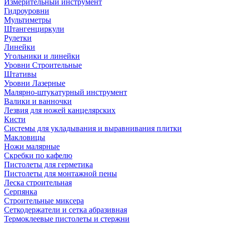
Измерительный инструмент
Гидроуровни
Мультиметры
Штангенциркули
Рулетки
Линейки
Угольники и линейки
Уровни Строительные
Штативы
Уровни Лазерные
Малярно-штукатурный инструмент
Валики и ванночки
Лезвия для ножей канцелярских
Кисти
Системы для укладывания и выравнивания плитки
Макловицы
Ножи малярные
Скребки по кафелю
Пистолеты для герметика
Пистолеты для монтажной пены
Леска строительная
Серпянка
Строительные миксера
Сеткодержатели и сетка абразивная
Термоклеевые пистолеты и стержни