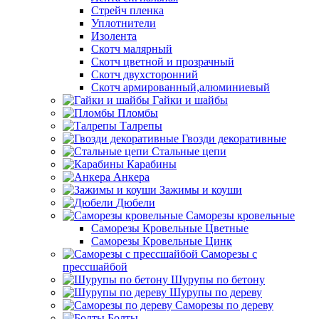
Стрейч пленка
Уплотнители
Изолента
Скотч малярный
Скотч цветной и прозрачный
Скотч двухсторонний
Скотч армированный,алюминиевый
Гайки и шайбы
Пломбы
Талрепы
Гвозди декоративные
Стальные цепи
Карабины
Анкера
Зажимы и коуши
Дюбели
Саморезы кровельные
Саморезы Кровельные Цветные
Саморезы Кровельные Цинк
Саморезы с
прессшайбой
Шурупы по бетону
Шурупы по дереву
Саморезы по дереву
Болты