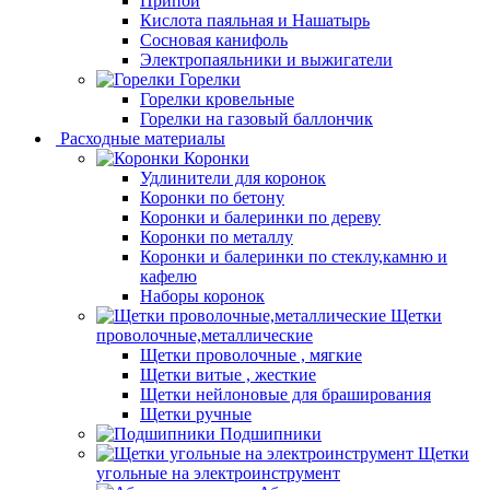
Припой
Кислота паяльная и Нашатырь
Сосновая канифоль
Электропаяльники и выжигатели
Горелки
Горелки кровельные
Горелки на газовый баллончик
Расходные материалы
Коронки
Удлинители для коронок
Коронки по бетону
Коронки и балеринки по дереву
Коронки по металлу
Коронки и балеринки по стеклу,камню и
кафелю
Наборы коронок
Щетки
проволочные,металлические
Щетки проволочные , мягкие
Щетки витые , жесткие
Щетки нейлоновые для браширования
Щетки ручные
Подшипники
Щетки
угольные на электроинструмент