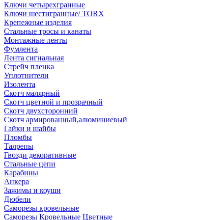
Ключи четырехгранные
Ключи шестигранные/ TORX
Крепежные изделия
Стальные тросы и канаты
Монтажные ленты
Фумлента
Лента сигнальная
Стрейч пленка
Уплотнители
Изолента
Скотч малярный
Скотч цветной и прозрачный
Скотч двухсторонний
Скотч армированный,алюминиевый
Гайки и шайбы
Пломбы
Талрепы
Гвозди декоративные
Стальные цепи
Карабины
Анкера
Зажимы и коуши
Дюбели
Саморезы кровельные
Саморезы Кровельные Цветные