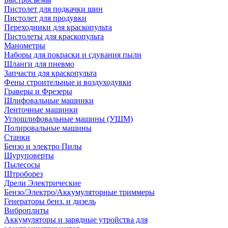
Пистолет для подкачки шин
Пистолет для продувки
Переходники для краскопульта
Пистолеты для краскопульта
Манометры
Наборы для покраски и сдувания пыли
Шланги для пневмо
Запчасти для краскопульта
Фены строительные и воздуходувки
Граверы и Фрезеры
Шлифовальные машинки
Ленточные машинки
Углошлифовальные машины (УШМ)
Полировальные машины
Станки
Бензо и электро Пилы
Шуруповерты
Пылесосы
Штроборез
Дрели Электрические
Бензо/Электро/Аккумуляторные триммеры
Генераторы бенз. и дизель
Виброплиты
Аккумуляторы и зарядные утройства для