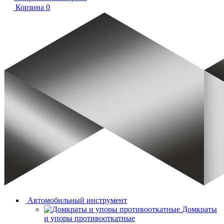
Корзина
0
Автомобильный инструмент
Домкраты
и упоры противооткатные