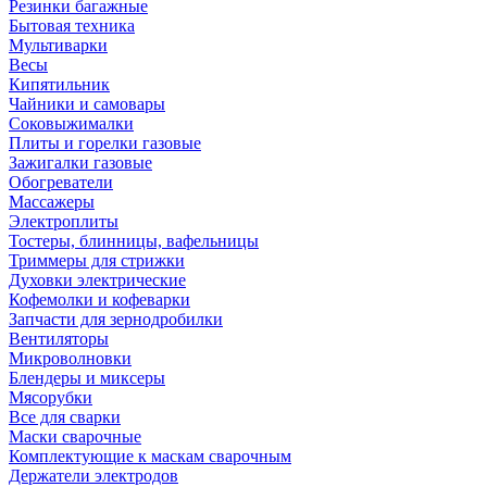
Резинки багажные
Бытовая техника
Мультиварки
Весы
Кипятильник
Чайники и самовары
Соковыжималки
Плиты и горелки газовые
Зажигалки газовые
Обогреватели
Массажеры
Электроплиты
Тостеры, блинницы, вафельницы
Триммеры для стрижки
Духовки электрические
Кофемолки и кофеварки
Запчасти для зернодробилки
Вентиляторы
Микроволновки
Блендеры и миксеры
Мясорубки
Все для сварки
Маски сварочные
Комплектующие к маскам сварочным
Держатели электродов