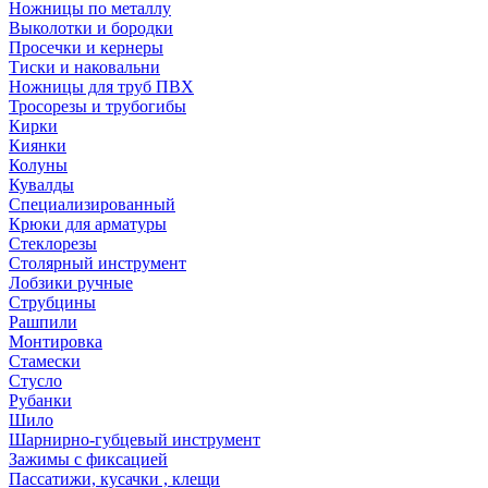
Ножницы по металлу
Выколотки и бородки
Просечки и кернеры
Тиски и наковальни
Ножницы для труб ПВХ
Тросорезы и трубогибы
Кирки
Киянки
Колуны
Кувалды
Специализированный
Крюки для арматуры
Стеклорезы
Столярный инструмент
Лобзики ручные
Струбцины
Рашпили
Монтировка
Стамески
Стусло
Рубанки
Шило
Шарнирно-губцевый инструмент
Зажимы с фиксацией
Пассатижи, кусачки , клещи