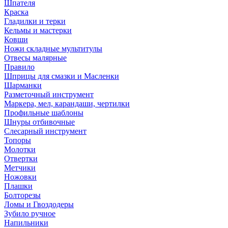
Шпателя
Краска
Гладилки и терки
Кельмы и мастерки
Ковши
Ножи складные мультитулы
Отвесы малярные
Правило
Шприцы для смазки и Масленки
Шарманки
Разметочный инструмент
Маркера, мел, карандаши, чертилки
Профильные шаблоны
Шнуры отбивочные
Слесарный инструмент
Топоры
Молотки
Отвертки
Метчики
Ножовки
Плашки
Болторезы
Ломы и Гвоздодеры
Зубило ручное
Напильники