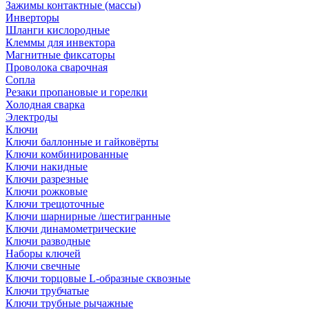
Зажимы контактные (массы)
Инверторы
Шланги кислородные
Клеммы для инвектора
Магнитные фиксаторы
Проволока сварочная
Сопла
Резаки пропановые и горелки
Холодная сварка
Электроды
Ключи
Ключи баллонные и гайковёрты
Ключи комбинированные
Ключи накидные
Ключи разрезные
Ключи рожковые
Ключи трещоточные
Ключи шарнирные /шестигранные
Ключи динамометрические
Ключи разводные
Наборы ключей
Ключи свечные
Ключи торцовые L-образные сквозные
Ключи трубчатые
Ключи трубные рычажные