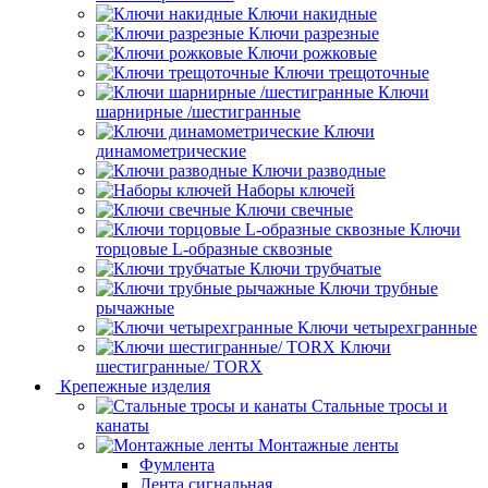
Ключи накидные
Ключи разрезные
Ключи рожковые
Ключи трещоточные
Ключи
шарнирные /шестигранные
Ключи
динамометрические
Ключи разводные
Наборы ключей
Ключи свечные
Ключи
торцовые L-образные сквозные
Ключи трубчатые
Ключи трубные
рычажные
Ключи четырехгранные
Ключи
шестигранные/ TORX
Крепежные изделия
Стальные тросы и
канаты
Монтажные ленты
Фумлента
Лента сигнальная