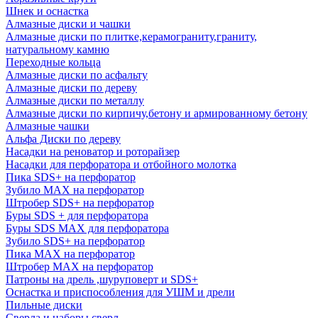
Шнек и оснастка
Алмазные диски и чашки
Алмазные диски по плитке,керамограниту,граниту,
натуральному камню
Переходные кольца
Алмазные диски по асфальту
Алмазные диски по дереву
Алмазные диски по металлу
Алмазные диски по кирпичу,бетону и армированному бетону
Алмазные чашки
Альфа Диски по дереву
Насадки на реноватор и роторайзер
Насадки для перфоратора и отбойного молотка
Пика SDS+ на перфоратор
Зубило MAX на перфоратор
Штробер SDS+ на перфоратор
Буры SDS + для перфоратора
Буры SDS MAX для перфоратора
Зубило SDS+ на перфоратор
Пика MAX на перфоратор
Штробер MAX на перфоратор
Патроны на дрель ,шуруповерт и SDS+
Оснастка и приспособления для УШМ и дрели
Пильные диски
Сверла и наборы сверл