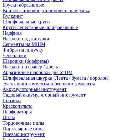
Бруски абразивные
Войлок , поролон, полировка, шлифовка
Вулканит
Шлифовальные круги
Круги лепестковые шлифовальные
Надфиля
Насадки под липучки
Сегменты на МШМ
Фибры на липучку
Черепашки
Шарошки (борфрезы)
Насадки на гравер / дрель
Абразивные шарошки для УШМ
Шлифовальная шкурка (Лента / бумага / поролон)
Электроинструменты и бензоинструменты
Аккумуляторный инструмент
Садовый аккумуляторный инструмент
Лобзики
Краскопульты
Перфораторы
Пилы
Торцовочные пилы
Циркулярные пилы
Пневмоинструмент
Быстросъемы