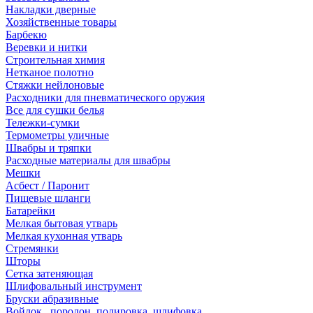
Накладки дверные
Хозяйственные товары
Барбекю
Веревки и нитки
Строительная химия
Нетканое полотно
Стяжки нейлоновые
Расходники для пневматического оружия
Все для сушки белья
Тележки-сумки
Термометры уличные
Швабры и тряпки
Расходные материалы для швабры
Мешки
Асбест / Паронит
Пищевые шланги
Батарейки
Мелкая бытовая утварь
Мелкая кухонная утварь
Стремянки
Шторы
Сетка затеняющая
Шлифовальный инструмент
Бруски абразивные
Войлок , поролон, полировка, шлифовка