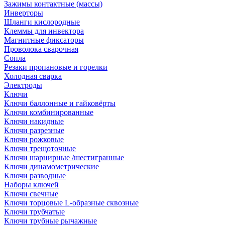
Зажимы контактные (массы)
Инверторы
Шланги кислородные
Клеммы для инвектора
Магнитные фиксаторы
Проволока сварочная
Сопла
Резаки пропановые и горелки
Холодная сварка
Электроды
Ключи
Ключи баллонные и гайковёрты
Ключи комбинированные
Ключи накидные
Ключи разрезные
Ключи рожковые
Ключи трещоточные
Ключи шарнирные /шестигранные
Ключи динамометрические
Ключи разводные
Наборы ключей
Ключи свечные
Ключи торцовые L-образные сквозные
Ключи трубчатые
Ключи трубные рычажные