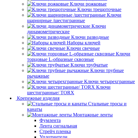
Ключи рожковые
Ключи трещоточные
Ключи
шарнирные /шестигранные
Ключи
динамометрические
Ключи разводные
Наборы ключей
Ключи свечные
Ключи
торцовые L-образные сквозные
Ключи трубчатые
Ключи трубные
рычажные
Ключи четырехгранные
Ключи
шестигранные/ TORX
Крепежные изделия
Стальные тросы и
канаты
Монтажные ленты
Фумлента
Лента сигнальная
Стрейч пленка
Уплотнители