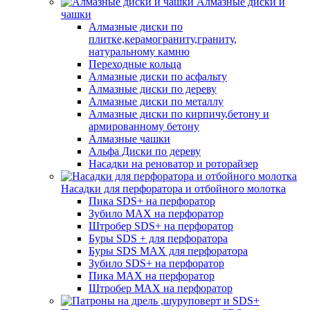
Алмазные диски и
чашки
Алмазные диски по
плитке,керамограниту,граниту,
натуральному камню
Переходные кольца
Алмазные диски по асфальту
Алмазные диски по дереву
Алмазные диски по металлу
Алмазные диски по кирпичу,бетону и
армированному бетону
Алмазные чашки
Альфа Диски по дереву
Насадки на реноватор и роторайзер
Насадки для перфоратора и отбойного молотка
Пика SDS+ на перфоратор
Зубило MAX на перфоратор
Штробер SDS+ на перфоратор
Буры SDS + для перфоратора
Буры SDS MAX для перфоратора
Зубило SDS+ на перфоратор
Пика MAX на перфоратор
Штробер MAX на перфоратор