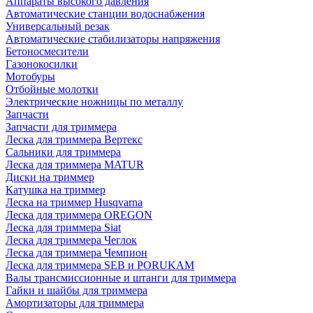
Аппараты высокого давления
Автоматические станции водоснабжения
Универсальный резак
Автоматические стабилизаторы напряжения
Бетоносмесители
Газонокосилки
Мотобуры
Отбойные молотки
Электрические ножницы по металлу
Запчасти
Запчасти для триммера
Леска для триммера Вертекс
Сальники для триммера
Леска для триммера MATUR
Диски на триммер
Катушка на триммер
Леска на триммер Husqvarna
Леска для триммера OREGON
Леска для триммера Siat
Леска для триммера Чеглок
Леска для триммера Чемпион
Леска для триммера SEB и PORUKAM
Валы трансмиссионные и штанги для триммера
Гайки и шайбы для триммера
Амортизаторы для триммера