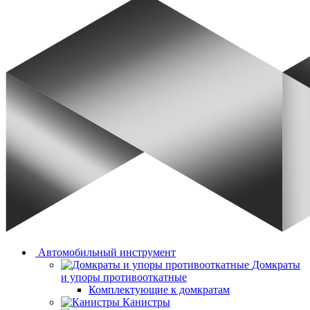
Автомобильный инструмент
Домкраты
и упоры противооткатные
Комплектующие к домкратам
Канистры