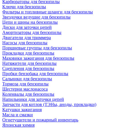
Карбюраторы для бензопилы
Ключи для бензопилы
Фильтры и топливные шланги для бензопилы
Звездочки ведущие для бензопилы
Цепи и шины на бензопилы
Диски для заточки цепей
Амортизаторы для бензопилы
Двигатели для триммера
Насосы для бензопилы
Поршневые группы для бензопилы
Прокладки для бензопилы
Маховики зажигания для бензопилы
Натяжители для бензопилы
Сцепления для бензопилы
Пробки бензобака для бензопилы
Сальники для бензопилы
Тормоза для бензопилы
Шестерни маслонасоса
Коленвалы для бензопилы
Напильники для заточки цепей
Запчасти для котлов (ТЭНы, аноды, прокладки)
Катушки зажигания
Масла и смазки
Огнетушители и пожарный инвентарь
Японская химия