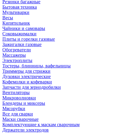
Резинки багажные
Бытовая техника
Мультиварки
Весы
Кипятильник
Чайники и самовары
Соковыжималки
Плиты и горелки газовые
Зажигалки газовые
Обогреватели
Массажеры
Электроплиты
Тостеры, блинницы, вафельницы
Триммеры для стрижки
Духовки электрические
Кофемолки и кофеварки
Запчасти для зернодробилки
Вентиляторы
Микроволновки
Блендеры и миксеры
Мясорубки
Все для сварки
Маски сварочные
Комплектующие к маскам сварочным
Держатели электродов