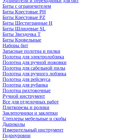
Удлинители и переходники для бит
Биты с ограничителем
Биты Крестовые PH
Биты Крестовые PZ
Биты Шестигранные H
Биты Шлицевые SL
Биты Звездочка T
Биты Кровельные
Наборы бит
Запасные полотна и пилки
Полотна для электролобзика
Полотна для ручной ножовки
Полотна для сабельной пилы
Полотна для ручного лобзика
Полотна для рейсмуса
Полотна для рубанка
Полотна рихтовочные
Ручной инструмент
Все для отделочных работ
Плиткорезы и ролики
Заклепочники и заклепки
Степлеры мебельные и скобы
Дыроколы
Измерительный инструмент
Гидроуровни