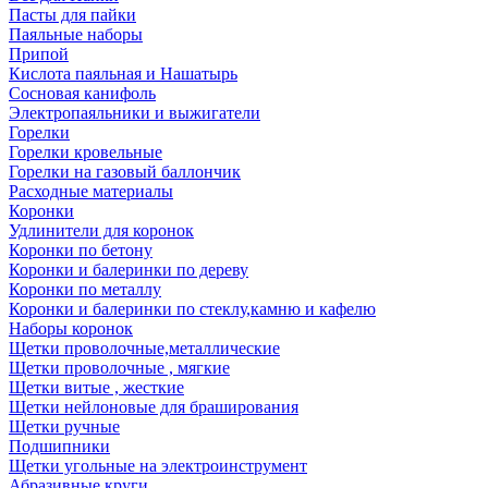
Пасты для пайки
Паяльные наборы
Припой
Кислота паяльная и Нашатырь
Сосновая канифоль
Электропаяльники и выжигатели
Горелки
Горелки кровельные
Горелки на газовый баллончик
Расходные материалы
Коронки
Удлинители для коронок
Коронки по бетону
Коронки и балеринки по дереву
Коронки по металлу
Коронки и балеринки по стеклу,камню и кафелю
Наборы коронок
Щетки проволочные,металлические
Щетки проволочные , мягкие
Щетки витые , жесткие
Щетки нейлоновые для браширования
Щетки ручные
Подшипники
Щетки угольные на электроинструмент
Абразивные круги