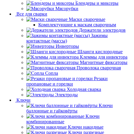
Блендеры и миксеры
Мясорубки
Все для сварки
Маски сварочные
Комплектующие к маскам сварочным
Держатели электродов
Зажимы
контактные (массы)
Инверторы
Шланги кислородные
Клеммы для инвектора
Магнитные фиксаторы
Проволока сварочная
Сопла
Резаки
пропановые и горелки
Холодная сварка
Электроды
Ключи
Ключи
баллонные и гайковёрты
Ключи
комбинированные
Ключи накидные
Ключи разрезные