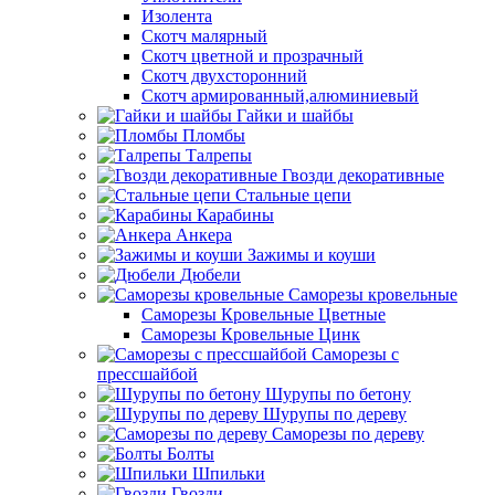
Изолента
Скотч малярный
Скотч цветной и прозрачный
Скотч двухсторонний
Скотч армированный,алюминиевый
Гайки и шайбы
Пломбы
Талрепы
Гвозди декоративные
Стальные цепи
Карабины
Анкера
Зажимы и коуши
Дюбели
Саморезы кровельные
Саморезы Кровельные Цветные
Саморезы Кровельные Цинк
Саморезы с
прессшайбой
Шурупы по бетону
Шурупы по дереву
Саморезы по дереву
Болты
Шпильки
Гвозди