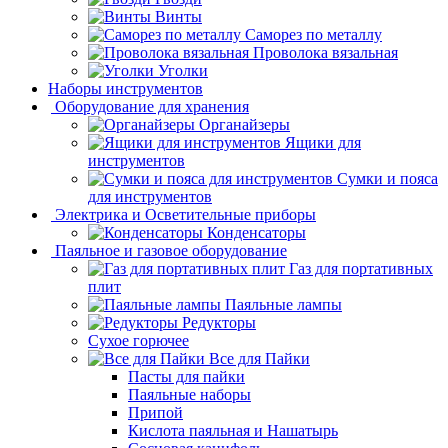
Винты
Саморез по металлу
Проволока вязальная
Уголки
Наборы инструментов
Оборудование для хранения
Органайзеры
Ящики для
инструментов
Сумки и пояса
для инструментов
Электрика и Осветительные приборы
Конденсаторы
Паяльное и газовое оборудование
Газ для портативных
плит
Паяльные лампы
Редукторы
Сухое горючее
Все для Пайки
Пасты для пайки
Паяльные наборы
Припой
Кислота паяльная и Нашатырь