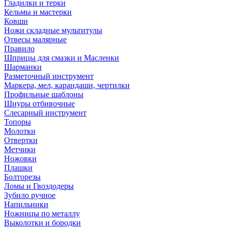
Гладилки и терки
Кельмы и мастерки
Ковши
Ножи складные мультитулы
Отвесы малярные
Правило
Шприцы для смазки и Масленки
Шарманки
Разметочный инструмент
Маркера, мел, карандаши, чертилки
Профильные шаблоны
Шнуры отбивочные
Слесарный инструмент
Топоры
Молотки
Отвертки
Метчики
Ножовки
Плашки
Болторезы
Ломы и Гвоздодеры
Зубило ручное
Напильники
Ножницы по металлу
Выколотки и бородки