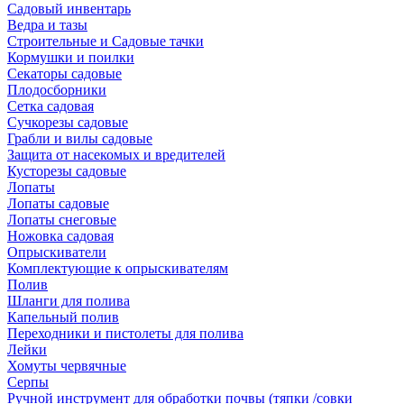
Садовый инвентарь
Ведра и тазы
Строительные и Садовые тачки
Кормушки и поилки
Секаторы садовые
Плодосборники
Сетка садовая
Сучкорезы садовые
Грабли и вилы садовые
Защита от насекомых и вредителей
Кусторезы садовые
Лопаты
Лопаты садовые
Лопаты снеговые
Ножовка садовая
Опрыскиватели
Комплектующие к опрыскивателям
Полив
Шланги для полива
Капельный полив
Переходники и пистолеты для полива
Лейки
Хомуты червячные
Серпы
Ручной инструмент для обработки почвы (тяпки /совки