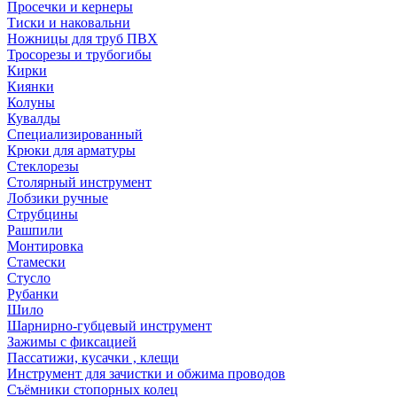
Просечки и кернеры
Тиски и наковальни
Ножницы для труб ПВХ
Тросорезы и трубогибы
Кирки
Киянки
Колуны
Кувалды
Специализированный
Крюки для арматуры
Стеклорезы
Столярный инструмент
Лобзики ручные
Струбцины
Рашпили
Монтировка
Стамески
Стусло
Рубанки
Шило
Шарнирно-губцевый инструмент
Зажимы с фиксацией
Пассатижи, кусачки , клещи
Инструмент для зачистки и обжима проводов
Съёмники стопорных колец