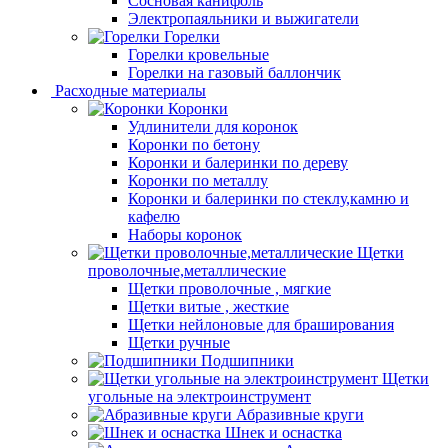
Сосновая канифоль
Электропаяльники и выжигатели
Горелки
Горелки кровельные
Горелки на газовый баллончик
Расходные материалы
Коронки
Удлинители для коронок
Коронки по бетону
Коронки и балеринки по дереву
Коронки по металлу
Коронки и балеринки по стеклу,камню и
кафелю
Наборы коронок
Щетки
проволочные,металлические
Щетки проволочные , мягкие
Щетки витые , жесткие
Щетки нейлоновые для браширования
Щетки ручные
Подшипники
Щетки
угольные на электроинструмент
Абразивные круги
Шнек и оснастка