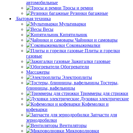
автомобильные
Тросы и ремни
Резинки багажные
Бытовая техника
Мультиварки
Весы
Кипятильник
Чайники и самовары
Соковыжималки
Плиты и горелки
газовые
Зажигалки газовые
Обогреватели
Массажеры
Электроплиты
Тостеры,
блинницы, вафельницы
Триммеры для стрижки
Духовки электрические
Кофемолки и
кофеварки
Запчасти для
зернодробилки
Вентиляторы
Микроволновки