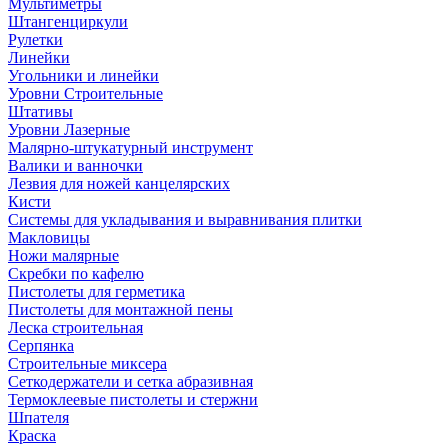
Мультиметры
Штангенциркули
Рулетки
Линейки
Угольники и линейки
Уровни Строительные
Штативы
Уровни Лазерные
Малярно-штукатурный инструмент
Валики и ванночки
Лезвия для ножей канцелярских
Кисти
Системы для укладывания и выравнивания плитки
Макловицы
Ножи малярные
Скребки по кафелю
Пистолеты для герметика
Пистолеты для монтажной пены
Леска строительная
Серпянка
Строительные миксера
Сеткодержатели и сетка абразивная
Термоклеевые пистолеты и стержни
Шпателя
Краска