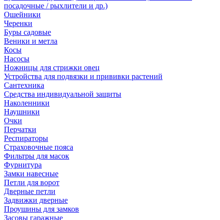
посадочные / рыхлители и др.)
Ошейники
Черенки
Буры садовые
Веники и метла
Косы
Насосы
Ножницы для стрижки овец
Устройства для подвязки и прививки растений
Сантехника
Средства индивидуальной защиты
Наколенники
Наушники
Очки
Перчатки
Респираторы
Страховочные пояса
Фильтры для масок
Фурнитура
Замки навесные
Петли для ворот
Дверные петли
Задвижки дверные
Проушины для замков
Засовы гаражные