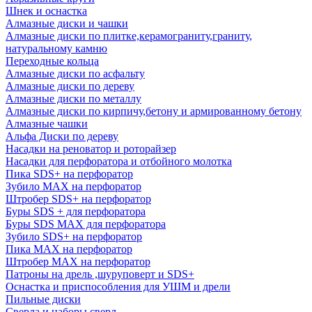
Шнек и оснастка
Алмазные диски и чашки
Алмазные диски по плитке,керамограниту,граниту,
натуральному камню
Переходные кольца
Алмазные диски по асфальту
Алмазные диски по дереву
Алмазные диски по металлу
Алмазные диски по кирпичу,бетону и армированному бетону
Алмазные чашки
Альфа Диски по дереву
Насадки на реноватор и роторайзер
Насадки для перфоратора и отбойного молотка
Пика SDS+ на перфоратор
Зубило MAX на перфоратор
Штробер SDS+ на перфоратор
Буры SDS + для перфоратора
Буры SDS MAX для перфоратора
Зубило SDS+ на перфоратор
Пика MAX на перфоратор
Штробер MAX на перфоратор
Патроны на дрель ,шуруповерт и SDS+
Оснастка и приспособления для УШМ и дрели
Пильные диски
Сверла и наборы сверл