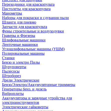
Переходники для краскопульта
Пистолеты для краскопульта
Манометры
Наборы для покраски и сдувания пыли
Шланги для пневмо
Запчасти для краскопульта
Фены строительные и воздуходувки
Граверы и Фрезеры
Шлифовальные машинки
Ленточные машинки
Углошлифовальные машины (УШМ)
Полировальные машины
Станки
Бензо и электро Пилы
Шуруповерты
Пылесосы
Штроборез
Дрели Электрические
Бензо/Электро/Аккумуляторные триммеры
Генераторы бенз. и дизель
Виброплиты
Аккумуляторы и зарядные утройства для
электроинструментов
Электрические гайковерты