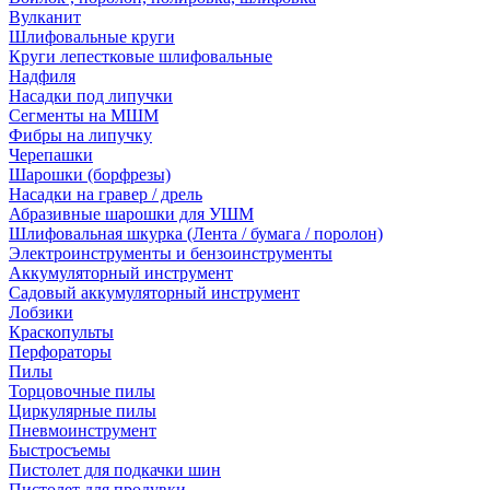
Вулканит
Шлифовальные круги
Круги лепестковые шлифовальные
Надфиля
Насадки под липучки
Сегменты на МШМ
Фибры на липучку
Черепашки
Шарошки (борфрезы)
Насадки на гравер / дрель
Абразивные шарошки для УШМ
Шлифовальная шкурка (Лента / бумага / поролон)
Электроинструменты и бензоинструменты
Аккумуляторный инструмент
Садовый аккумуляторный инструмент
Лобзики
Краскопульты
Перфораторы
Пилы
Торцовочные пилы
Циркулярные пилы
Пневмоинструмент
Быстросъемы
Пистолет для подкачки шин
Пистолет для продувки