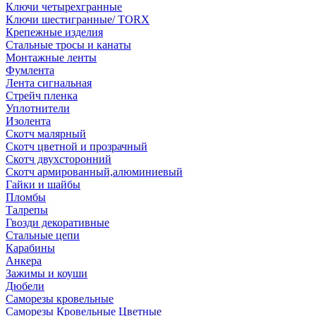
Ключи четырехгранные
Ключи шестигранные/ TORX
Крепежные изделия
Стальные тросы и канаты
Монтажные ленты
Фумлента
Лента сигнальная
Стрейч пленка
Уплотнители
Изолента
Скотч малярный
Скотч цветной и прозрачный
Скотч двухсторонний
Скотч армированный,алюминиевый
Гайки и шайбы
Пломбы
Талрепы
Гвозди декоративные
Стальные цепи
Карабины
Анкера
Зажимы и коуши
Дюбели
Саморезы кровельные
Саморезы Кровельные Цветные