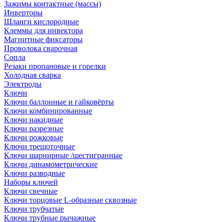
Зажимы контактные (массы)
Инверторы
Шланги кислородные
Клеммы для инвектора
Магнитные фиксаторы
Проволока сварочная
Сопла
Резаки пропановые и горелки
Холодная сварка
Электроды
Ключи
Ключи баллонные и гайковёрты
Ключи комбинированные
Ключи накидные
Ключи разрезные
Ключи рожковые
Ключи трещоточные
Ключи шарнирные /шестигранные
Ключи динамометрические
Ключи разводные
Наборы ключей
Ключи свечные
Ключи торцовые L-образные сквозные
Ключи трубчатые
Ключи трубные рычажные