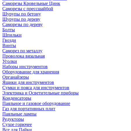
Саморезы Кровельные Цинк
Саморезы с прессшайбой
Шурупы по бетону
Шурупы по дереву
Саморезы по дереву
Болты
Шпильки
Гвозди
Винты
Саморез по металлу
Проволока вязальная
Уголки
Наборы инструментов
Оборудование для хранения
Органайзеры
Ящики для инструментов
Сумки и пояса для инструментов
Электрика и Осветительные приборы
Конденсаторы
Паяльное и газовое оборудование
Газ для портативных плит
Паяльные лампы
Редукторы
Сухое горючее
Все для Пайки