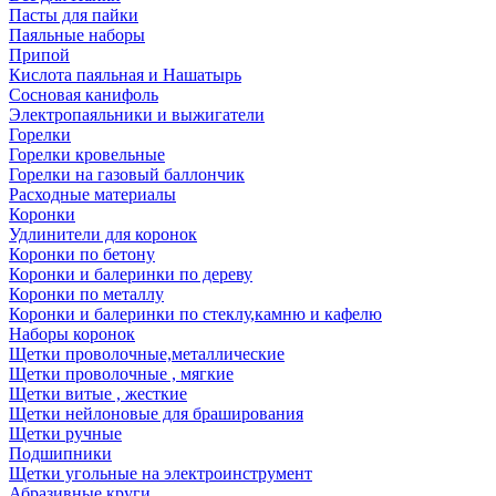
Пасты для пайки
Паяльные наборы
Припой
Кислота паяльная и Нашатырь
Сосновая канифоль
Электропаяльники и выжигатели
Горелки
Горелки кровельные
Горелки на газовый баллончик
Расходные материалы
Коронки
Удлинители для коронок
Коронки по бетону
Коронки и балеринки по дереву
Коронки по металлу
Коронки и балеринки по стеклу,камню и кафелю
Наборы коронок
Щетки проволочные,металлические
Щетки проволочные , мягкие
Щетки витые , жесткие
Щетки нейлоновые для браширования
Щетки ручные
Подшипники
Щетки угольные на электроинструмент
Абразивные круги