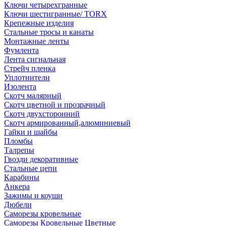
Ключи четырехгранные
Ключи шестигранные/ TORX
Крепежные изделия
Стальные тросы и канаты
Монтажные ленты
Фумлента
Лента сигнальная
Стрейч пленка
Уплотнители
Изолента
Скотч малярный
Скотч цветной и прозрачный
Скотч двухсторонний
Скотч армированный,алюминиевый
Гайки и шайбы
Пломбы
Талрепы
Гвозди декоративные
Стальные цепи
Карабины
Анкера
Зажимы и коуши
Дюбели
Саморезы кровельные
Саморезы Кровельные Цветные