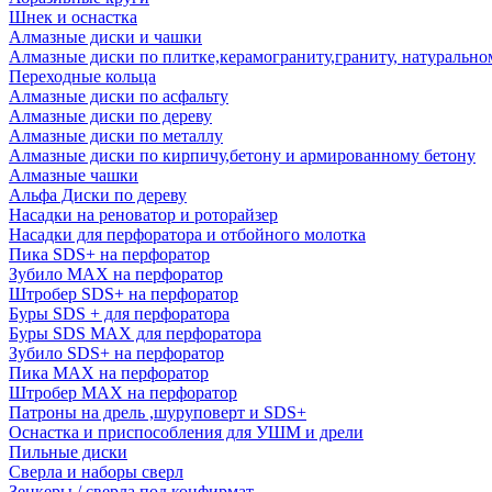
Шнек и оснастка
Алмазные диски и чашки
Алмазные диски по плитке,керамограниту,граниту, натуральн
Переходные кольца
Алмазные диски по асфальту
Алмазные диски по дереву
Алмазные диски по металлу
Алмазные диски по кирпичу,бетону и армированному бетону
Алмазные чашки
Альфа Диски по дереву
Насадки на реноватор и роторайзер
Насадки для перфоратора и отбойного молотка
Пика SDS+ на перфоратор
Зубило MAX на перфоратор
Штробер SDS+ на перфоратор
Буры SDS + для перфоратора
Буры SDS MAX для перфоратора
Зубило SDS+ на перфоратор
Пика MAX на перфоратор
Штробер MAX на перфоратор
Патроны на дрель ,шуруповерт и SDS+
Оснастка и приспособления для УШМ и дрели
Пильные диски
Сверла и наборы сверл
Зенкеры / сверла под конфирмат