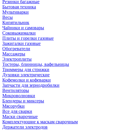
Резинки багажные
Бытовая техника
Мультиварки
Весы
Кипятильник
Чайники и самовары
Соковыжималки
Плиты и горелки газовые
Зажигалки газовые
Обогреватели
Массажеры
Электроплиты
Тостеры, блинницы, вафельницы
Триммеры для стрижки
Духовки электрические
Кофемолки и кофеварки
Запчасти для зернодробилки
Вентиляторы
Микроволновки
Блендеры и миксеры
Мясорубки
Все для сварки
Маски сварочные
Комплектующие к маскам сварочным
Держатели электродов