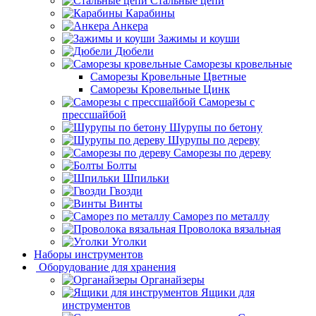
Стальные цепи
Карабины
Анкера
Зажимы и коуши
Дюбели
Саморезы кровельные
Саморезы Кровельные Цветные
Саморезы Кровельные Цинк
Саморезы с
прессшайбой
Шурупы по бетону
Шурупы по дереву
Саморезы по дереву
Болты
Шпильки
Гвозди
Винты
Саморез по металлу
Проволока вязальная
Уголки
Наборы инструментов
Оборудование для хранения
Органайзеры
Ящики для
инструментов