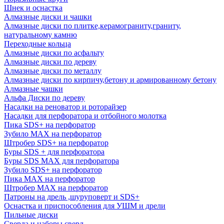
Шнек и оснастка
Алмазные диски и чашки
Алмазные диски по плитке,керамограниту,граниту,
натуральному камню
Переходные кольца
Алмазные диски по асфальту
Алмазные диски по дереву
Алмазные диски по металлу
Алмазные диски по кирпичу,бетону и армированному бетону
Алмазные чашки
Альфа Диски по дереву
Насадки на реноватор и роторайзер
Насадки для перфоратора и отбойного молотка
Пика SDS+ на перфоратор
Зубило MAX на перфоратор
Штробер SDS+ на перфоратор
Буры SDS + для перфоратора
Буры SDS MAX для перфоратора
Зубило SDS+ на перфоратор
Пика MAX на перфоратор
Штробер MAX на перфоратор
Патроны на дрель ,шуруповерт и SDS+
Оснастка и приспособления для УШМ и дрели
Пильные диски
Сверла и наборы сверл