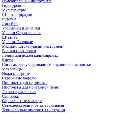
Измерительный инструмент
Гидроуровни
Мультиметры
Штангенциркули
Рулетки
Линейки
Угольники и линейки
Уровни Строительные
Штативы
Уровни Лазерные
Малярно-штукатурный инструмент
Валики и ванночки
Лезвия для ножей канцелярских
Кисти
Системы для укладывания и выравнивания плитки
Макловицы
Ножи малярные
Скребки по кафелю
Пистолеты для герметика
Пистолеты для монтажной пены
Леска строительная
Серпянка
Строительные миксера
Сеткодержатели и сетка абразивная
Термоклеевые пистолеты и стержни