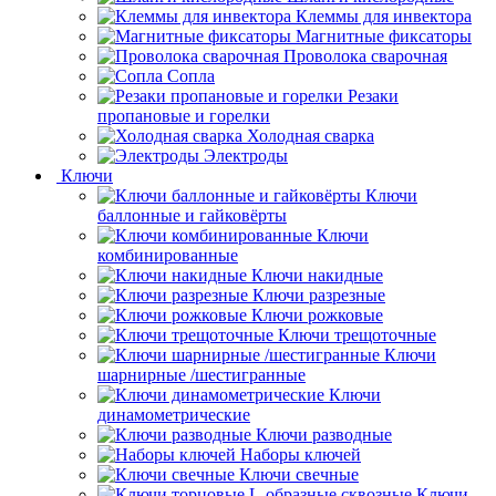
Клеммы для инвектора
Магнитные фиксаторы
Проволока сварочная
Сопла
Резаки
пропановые и горелки
Холодная сварка
Электроды
Ключи
Ключи
баллонные и гайковёрты
Ключи
комбинированные
Ключи накидные
Ключи разрезные
Ключи рожковые
Ключи трещоточные
Ключи
шарнирные /шестигранные
Ключи
динамометрические
Ключи разводные
Наборы ключей
Ключи свечные
Ключи