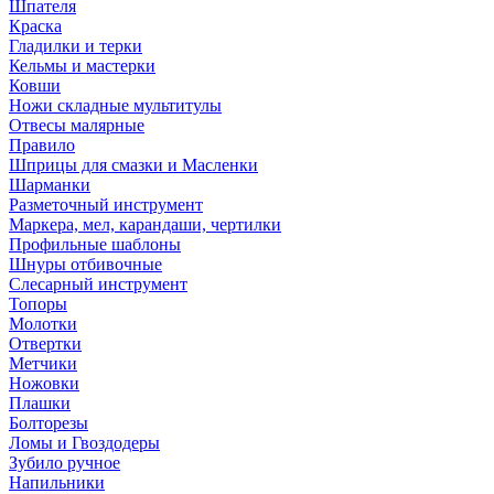
Шпателя
Краска
Гладилки и терки
Кельмы и мастерки
Ковши
Ножи складные мультитулы
Отвесы малярные
Правило
Шприцы для смазки и Масленки
Шарманки
Разметочный инструмент
Маркера, мел, карандаши, чертилки
Профильные шаблоны
Шнуры отбивочные
Слесарный инструмент
Топоры
Молотки
Отвертки
Метчики
Ножовки
Плашки
Болторезы
Ломы и Гвоздодеры
Зубило ручное
Напильники