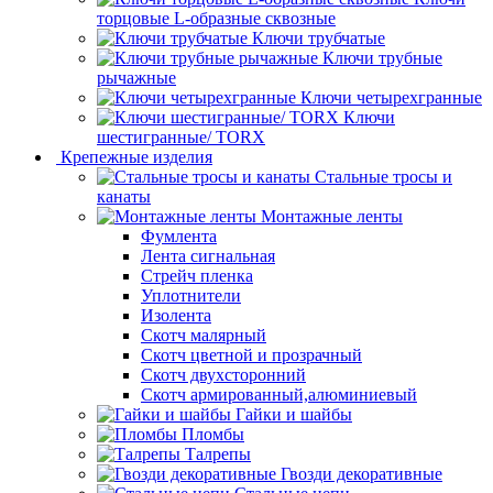
торцовые L-образные сквозные
Ключи трубчатые
Ключи трубные
рычажные
Ключи четырехгранные
Ключи
шестигранные/ TORX
Крепежные изделия
Стальные тросы и
канаты
Монтажные ленты
Фумлента
Лента сигнальная
Стрейч пленка
Уплотнители
Изолента
Скотч малярный
Скотч цветной и прозрачный
Скотч двухсторонний
Скотч армированный,алюминиевый
Гайки и шайбы
Пломбы
Талрепы
Гвозди декоративные