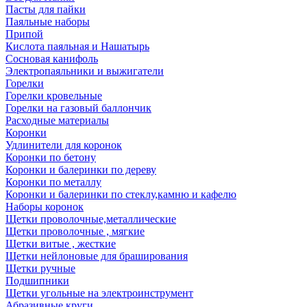
Пасты для пайки
Паяльные наборы
Припой
Кислота паяльная и Нашатырь
Сосновая канифоль
Электропаяльники и выжигатели
Горелки
Горелки кровельные
Горелки на газовый баллончик
Расходные материалы
Коронки
Удлинители для коронок
Коронки по бетону
Коронки и балеринки по дереву
Коронки по металлу
Коронки и балеринки по стеклу,камню и кафелю
Наборы коронок
Щетки проволочные,металлические
Щетки проволочные , мягкие
Щетки витые , жесткие
Щетки нейлоновые для браширования
Щетки ручные
Подшипники
Щетки угольные на электроинструмент
Абразивные круги