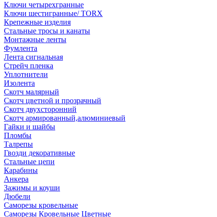
Ключи четырехгранные
Ключи шестигранные/ TORX
Крепежные изделия
Стальные тросы и канаты
Монтажные ленты
Фумлента
Лента сигнальная
Стрейч пленка
Уплотнители
Изолента
Скотч малярный
Скотч цветной и прозрачный
Скотч двухсторонний
Скотч армированный,алюминиевый
Гайки и шайбы
Пломбы
Талрепы
Гвозди декоративные
Стальные цепи
Карабины
Анкера
Зажимы и коуши
Дюбели
Саморезы кровельные
Саморезы Кровельные Цветные