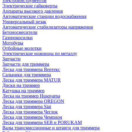
электроинструментов
Электрические гайковерты
Аппараты высокого давления
Автоматические станции водоснабжения
Универсальный резак
Автоматические стабилизаторы напряжения
Бетоносмесители
Газонокосилки
Мотобуры
Отбойные молотки
Электрические ножницы по металлу
Запчасти
Запчасти для триммера
Леска для триммера Вертекс
Сальники для триммера
Леска для триммера MATUR
Диски на триммер
Катушка на триммер
Леска на триммер Husqvarna
Леска для триммера OREGON
Леска для триммера Siat
Леска для триммера Чеглок
Леска для триммера Чемпион
Леска для триммера SEB и PORUKAM
Валы трансмиссионные и штанги для триммера