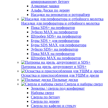
армированному бетону
Алмазные чашки
Альфа Диски по дереву
Насадки на реноватор и роторайзер
Насадки для перфоратора и отбойного молотка
Пика SDS+ на перфоратор
Зубило MAX на перфоратор
Штробер SDS+ на перфоратор
Буры SDS + для перфоратора
Буры SDS MAX для перфоратора
Зубило SDS+ на перфоратор
Пика MAX на перфоратор
Штробер MAX на перфоратор
Патроны на дрель ,шуруповерт и SDS+
Оснастка и приспособления для УШМ и дрели
Пильные диски
Сверла и наборы сверл
Зенкеры / сверла под конфирмат
Наборы сверл
Сверла по бетону
Сверла по дереву
Сверла по кафелю и стеклу