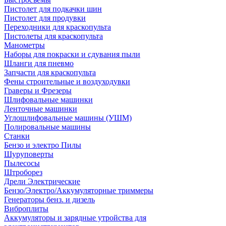
Пистолет для подкачки шин
Пистолет для продувки
Переходники для краскопульта
Пистолеты для краскопульта
Манометры
Наборы для покраски и сдувания пыли
Шланги для пневмо
Запчасти для краскопульта
Фены строительные и воздуходувки
Граверы и Фрезеры
Шлифовальные машинки
Ленточные машинки
Углошлифовальные машины (УШМ)
Полировальные машины
Станки
Бензо и электро Пилы
Шуруповерты
Пылесосы
Штроборез
Дрели Электрические
Бензо/Электро/Аккумуляторные триммеры
Генераторы бенз. и дизель
Виброплиты
Аккумуляторы и зарядные утройства для