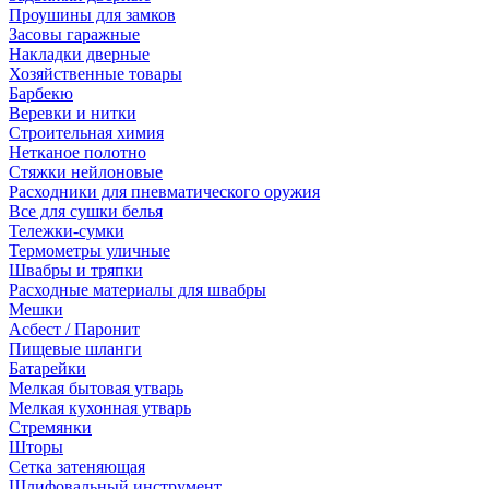
Проушины для замков
Засовы гаражные
Накладки дверные
Хозяйственные товары
Барбекю
Веревки и нитки
Строительная химия
Нетканое полотно
Стяжки нейлоновые
Расходники для пневматического оружия
Все для сушки белья
Тележки-сумки
Термометры уличные
Швабры и тряпки
Расходные материалы для швабры
Мешки
Асбест / Паронит
Пищевые шланги
Батарейки
Мелкая бытовая утварь
Мелкая кухонная утварь
Стремянки
Шторы
Сетка затеняющая
Шлифовальный инструмент