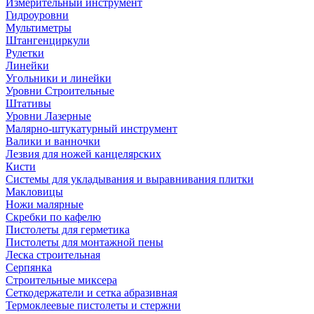
Измерительный инструмент
Гидроуровни
Мультиметры
Штангенциркули
Рулетки
Линейки
Угольники и линейки
Уровни Строительные
Штативы
Уровни Лазерные
Малярно-штукатурный инструмент
Валики и ванночки
Лезвия для ножей канцелярских
Кисти
Системы для укладывания и выравнивания плитки
Макловицы
Ножи малярные
Скребки по кафелю
Пистолеты для герметика
Пистолеты для монтажной пены
Леска строительная
Серпянка
Строительные миксера
Сеткодержатели и сетка абразивная
Термоклеевые пистолеты и стержни