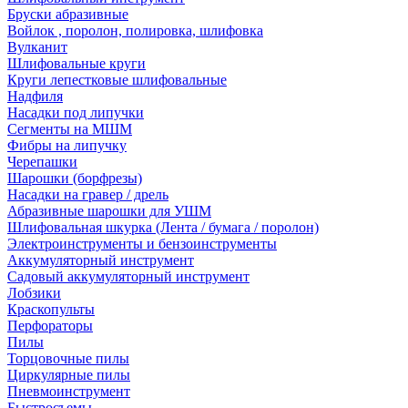
Бруски абразивные
Войлок , поролон, полировка, шлифовка
Вулканит
Шлифовальные круги
Круги лепестковые шлифовальные
Надфиля
Насадки под липучки
Сегменты на МШМ
Фибры на липучку
Черепашки
Шарошки (борфрезы)
Насадки на гравер / дрель
Абразивные шарошки для УШМ
Шлифовальная шкурка (Лента / бумага / поролон)
Электроинструменты и бензоинструменты
Аккумуляторный инструмент
Садовый аккумуляторный инструмент
Лобзики
Краскопульты
Перфораторы
Пилы
Торцовочные пилы
Циркулярные пилы
Пневмоинструмент
Быстросъемы