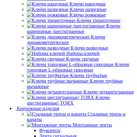
Ключи накидные
Ключи разрезные
Ключи рожковые
Ключи трещоточные
Ключи
шарнирные /шестигранные
Ключи
динамометрические
Ключи разводные
Наборы ключей
Ключи свечные
Ключи
торцовые L-образные сквозные
Ключи трубчатые
Ключи трубные
рычажные
Ключи четырехгранные
Ключи
шестигранные/ TORX
Крепежные изделия
Стальные тросы и
канаты
Монтажные ленты
Фумлента
Лента сигнальная