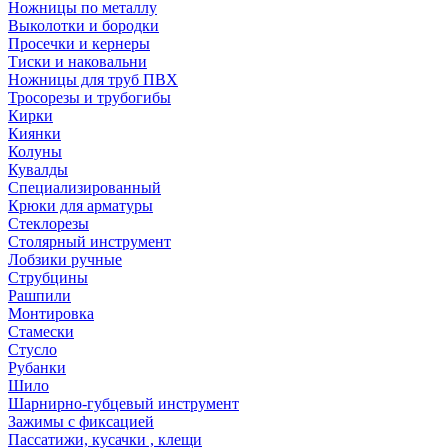
Ножницы по металлу
Выколотки и бородки
Просечки и кернеры
Тиски и наковальни
Ножницы для труб ПВХ
Тросорезы и трубогибы
Кирки
Киянки
Колуны
Кувалды
Специализированный
Крюки для арматуры
Стеклорезы
Столярный инструмент
Лобзики ручные
Струбцины
Рашпили
Монтировка
Стамески
Стусло
Рубанки
Шило
Шарнирно-губцевый инструмент
Зажимы с фиксацией
Пассатижи, кусачки , клещи