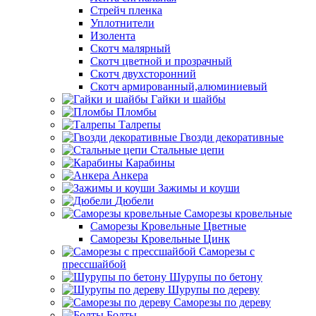
Стрейч пленка
Уплотнители
Изолента
Скотч малярный
Скотч цветной и прозрачный
Скотч двухсторонний
Скотч армированный,алюминиевый
Гайки и шайбы
Пломбы
Талрепы
Гвозди декоративные
Стальные цепи
Карабины
Анкера
Зажимы и коуши
Дюбели
Саморезы кровельные
Саморезы Кровельные Цветные
Саморезы Кровельные Цинк
Саморезы с
прессшайбой
Шурупы по бетону
Шурупы по дереву
Саморезы по дереву
Болты