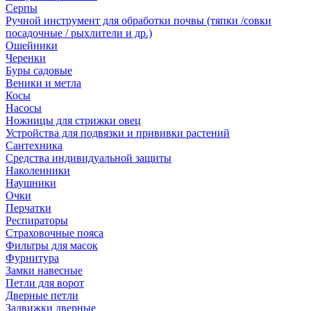
Серпы
Ручной инструмент для обработки почвы (тяпки /совки
посадочные / рыхлители и др.)
Ошейники
Черенки
Буры садовые
Веники и метла
Косы
Насосы
Ножницы для стрижки овец
Устройства для подвязки и прививки растений
Сантехника
Средства индивидуальной защиты
Наколенники
Наушники
Очки
Перчатки
Респираторы
Страховочные пояса
Фильтры для масок
Фурнитура
Замки навесные
Петли для ворот
Дверные петли
Задвижки дверные