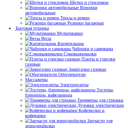
Щетки и стекломои
Воронки
автомобильные
Тросы и ремни
Резинки багажные
Бытовая техника
Мультиварки
Весы
Кипятильник
Чайники и самовары
Соковыжималки
Плиты и горелки
газовые
Зажигалки газовые
Обогреватели
Массажеры
Электроплиты
Тостеры,
блинницы, вафельницы
Триммеры для стрижки
Духовки электрические
Кофемолки и
кофеварки
Запчасти для
зернодробилки