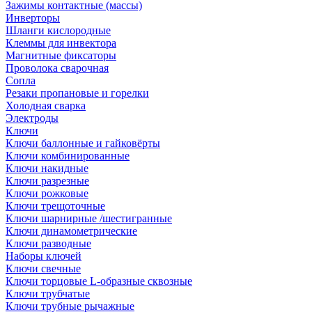
Зажимы контактные (массы)
Инверторы
Шланги кислородные
Клеммы для инвектора
Магнитные фиксаторы
Проволока сварочная
Сопла
Резаки пропановые и горелки
Холодная сварка
Электроды
Ключи
Ключи баллонные и гайковёрты
Ключи комбинированные
Ключи накидные
Ключи разрезные
Ключи рожковые
Ключи трещоточные
Ключи шарнирные /шестигранные
Ключи динамометрические
Ключи разводные
Наборы ключей
Ключи свечные
Ключи торцовые L-образные сквозные
Ключи трубчатые
Ключи трубные рычажные