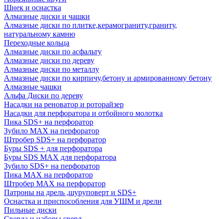
Шнек и оснастка
Алмазные диски и чашки
Алмазные диски по плитке,керамограниту,граниту,
натуральному камню
Переходные кольца
Алмазные диски по асфальту
Алмазные диски по дереву
Алмазные диски по металлу
Алмазные диски по кирпичу,бетону и армированному бетону
Алмазные чашки
Альфа Диски по дереву
Насадки на реноватор и роторайзер
Насадки для перфоратора и отбойного молотка
Пика SDS+ на перфоратор
Зубило MAX на перфоратор
Штробер SDS+ на перфоратор
Буры SDS + для перфоратора
Буры SDS MAX для перфоратора
Зубило SDS+ на перфоратор
Пика MAX на перфоратор
Штробер MAX на перфоратор
Патроны на дрель ,шуруповерт и SDS+
Оснастка и приспособления для УШМ и дрели
Пильные диски
Сверла и наборы сверл