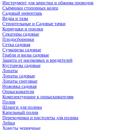
Инструмент для зачистки и обжима проводов
Съёмники стопорных колец
Садовый инвентарь
Ведра и тазы
Строительные и Садовые тачки
Кормушки и поилки
Секаторы садовые
Плодосборники
Сетка садовая
Сучкорезы садовые
Грабли и вилы садовые
Защита от насекомых и вредителей
Кусторезы садовые
Лопаты
Лопаты садовые
Лопаты снеговые
Ножовка садовая
Опрыскиватели
Комплектующие к опрыскивателям
Полив
Шланги для полива
Капельный полив
Переходники и пистолеты для полива
Лейки
Хомуты червячные