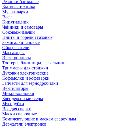
Резинки багажные
Бытовая техника
Мультиварки
Весы
Кипятильник
Чайники и самовары
Соковыжималки
Плиты и горелки газовые
Зажигалки газовые
Обогреватели
Массажеры
Электроплиты
Тостеры, блинницы, вафельницы
Триммеры для стрижки
Духовки электрические
Кофемолки и кофеварки
Запчасти для зернодробилки
Вентиляторы
Микроволновки
Блендеры и миксеры
Мясорубки
Все для сварки
Маски сварочные
Комплектующие к маскам сварочным
Держатели электродов