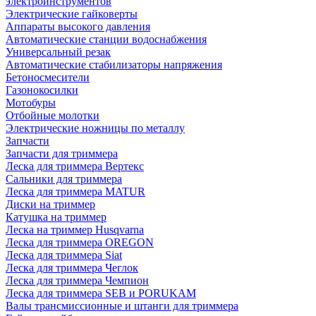
электроинструментов
Электрические гайковерты
Аппараты высокого давления
Автоматические станции водоснабжения
Универсальный резак
Автоматические стабилизаторы напряжения
Бетоносмесители
Газонокосилки
Мотобуры
Отбойные молотки
Электрические ножницы по металлу
Запчасти
Запчасти для триммера
Леска для триммера Вертекс
Сальники для триммера
Леска для триммера MATUR
Диски на триммер
Катушка на триммер
Леска на триммер Husqvarna
Леска для триммера OREGON
Леска для триммера Siat
Леска для триммера Чеглок
Леска для триммера Чемпион
Леска для триммера SEB и PORUKAM
Валы трансмиссионные и штанги для триммера