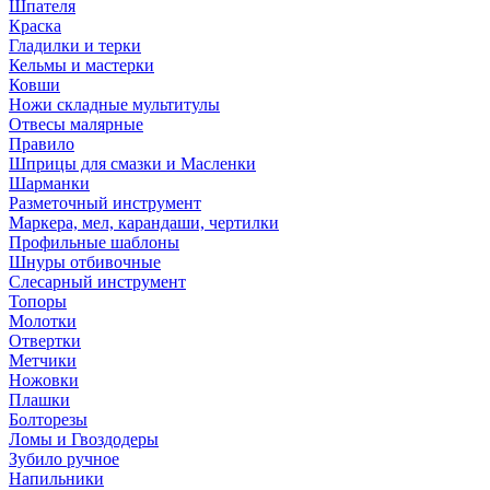
Шпателя
Краска
Гладилки и терки
Кельмы и мастерки
Ковши
Ножи складные мультитулы
Отвесы малярные
Правило
Шприцы для смазки и Масленки
Шарманки
Разметочный инструмент
Маркера, мел, карандаши, чертилки
Профильные шаблоны
Шнуры отбивочные
Слесарный инструмент
Топоры
Молотки
Отвертки
Метчики
Ножовки
Плашки
Болторезы
Ломы и Гвоздодеры
Зубило ручное
Напильники