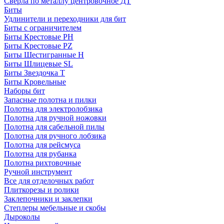
Сверла по металлу центровочное ДТ
Биты
Удлинители и переходники для бит
Биты с ограничителем
Биты Крестовые PH
Биты Крестовые PZ
Биты Шестигранные H
Биты Шлицевые SL
Биты Звездочка T
Биты Кровельные
Наборы бит
Запасные полотна и пилки
Полотна для электролобзика
Полотна для ручной ножовки
Полотна для сабельной пилы
Полотна для ручного лобзика
Полотна для рейсмуса
Полотна для рубанка
Полотна рихтовочные
Ручной инструмент
Все для отделочных работ
Плиткорезы и ролики
Заклепочники и заклепки
Степлеры мебельные и скобы
Дыроколы