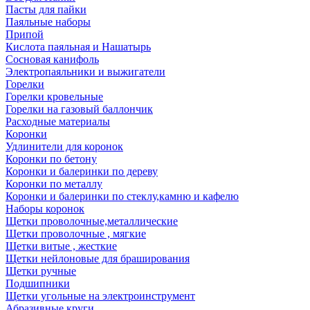
Пасты для пайки
Паяльные наборы
Припой
Кислота паяльная и Нашатырь
Сосновая канифоль
Электропаяльники и выжигатели
Горелки
Горелки кровельные
Горелки на газовый баллончик
Расходные материалы
Коронки
Удлинители для коронок
Коронки по бетону
Коронки и балеринки по дереву
Коронки по металлу
Коронки и балеринки по стеклу,камню и кафелю
Наборы коронок
Щетки проволочные,металлические
Щетки проволочные , мягкие
Щетки витые , жесткие
Щетки нейлоновые для браширования
Щетки ручные
Подшипники
Щетки угольные на электроинструмент
Абразивные круги