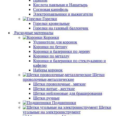
Припой
Кислота паяльная и Нашатырь
Сосновая канифоль
Электропаяльники и выжигатели
Горелки
Горелки кровельные
Горелки на газовый баллончик
Расходные материалы
Коронки
Удлинители для коронок
Коронки по бетону
Коронки и балеринки по дереву
Коронки по металлу
Коронки и балеринки по стеклу,камню и
кафелю
Наборы коронок
Щетки
проволочные,металлические
Щетки проволочные , мягкие
Щетки витые , жесткие
Щетки нейлоновые для браширования
Щетки ручные
Подшипники
Щетки
угольные на электроинструмент