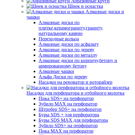
Абразивные круги
Шнек и оснастка
Алмазные диски и
чашки
Алмазные диски по
плитке,керамограниту,граниту,
натуральному камню
Переходные кольца
Алмазные диски по асфальту
Алмазные диски по дереву
Алмазные диски по металлу
Алмазные диски по кирпичу,бетону и
армированному бетону
Алмазные чашки
Альфа Диски по дереву
Насадки на реноватор и роторайзер
Насадки для перфоратора и отбойного молотка
Пика SDS+ на перфоратор
Зубило MAX на перфоратор
Штробер SDS+ на перфоратор
Буры SDS + для перфоратора
Буры SDS MAX для перфоратора
Зубило SDS+ на перфоратор
Пика MAX на перфоратор