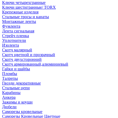
Ключи четырехгранные
Ключи шестигранные/ TORX
Крепежные изделия
Стальные тросы и канаты
Монтажные ленты
Фумлента
Лента сигнальная
Стрейч пленка
Уплотнители
Изолента
Скотч малярный
Скотч цветной и прозрачный
Скотч двухсторонний
Скотч армированный,алюминиевый
Гайки и шайбы
Пломбы
Талрепы
Гвозди декоративные
Стальные цепи
Карабины
Анкера
Зажимы и коуши
Дюбели
Саморезы кровельные
Саморезы Кровельные Цветные