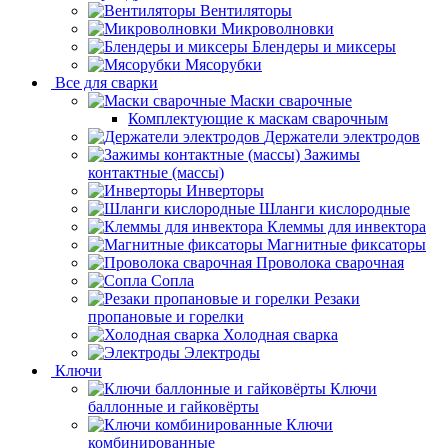
Вентиляторы
Микроволновки
Блендеры и миксеры
Мясорубки
Все для сварки
Маски сварочные
Комплектующие к маскам сварочным
Держатели электродов
Зажимы
контактные (массы)
Инверторы
Шланги кислородные
Клеммы для инвектора
Магнитные фиксаторы
Проволока сварочная
Сопла
Резаки
пропановые и горелки
Холодная сварка
Электроды
Ключи
Ключи
баллонные и гайковёрты
Ключи
комбинированные