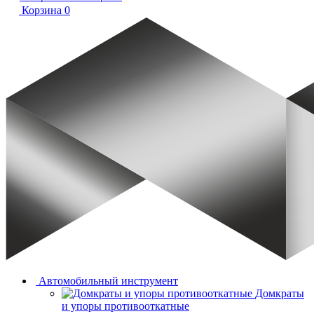
Корзина
0
Автомобильный инструмент
Домкраты
и упоры противооткатные