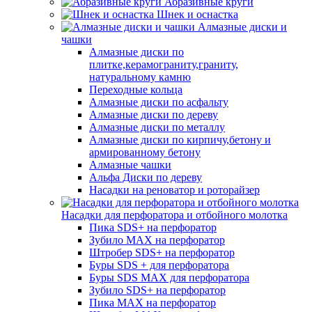
Абразивные круги
Шнек и оснастка
Алмазные диски и
чашки
Алмазные диски по
плитке,керамограниту,граниту,
натуральному камню
Переходные кольца
Алмазные диски по асфальту
Алмазные диски по дереву
Алмазные диски по металлу
Алмазные диски по кирпичу,бетону и
армированному бетону
Алмазные чашки
Альфа Диски по дереву
Насадки на реноватор и роторайзер
Насадки для перфоратора и отбойного молотка
Пика SDS+ на перфоратор
Зубило MAX на перфоратор
Штробер SDS+ на перфоратор
Буры SDS + для перфоратора
Буры SDS MAX для перфоратора
Зубило SDS+ на перфоратор
Пика MAX на перфоратор