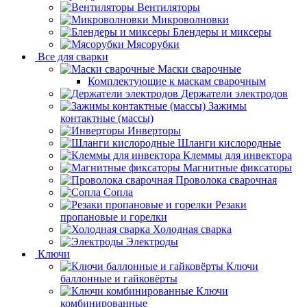
Вентиляторы
Микроволновки
Блендеры и миксеры
Мясорубки
Все для сварки
Маски сварочные
Комплектующие к маскам сварочным
Держатели электродов
Зажимы
контактные (массы)
Инверторы
Шланги кислородные
Клеммы для инвектора
Магнитные фиксаторы
Проволока сварочная
Сопла
Резаки
пропановые и горелки
Холодная сварка
Электроды
Ключи
Ключи
баллонные и гайковёрты
Ключи
комбинированные