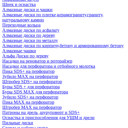
Шнек и оснастка
Алмазные диски и чашки
Алмазные диски по плитке,керамограниту,граниту,
натуральному камню
Переходные кольца
Алмазные диски по асфальту
Алмазные диски по дереву
Алмазные диски по металлу
Алмазные диски по кирпичу,бетону и армированному бетону
Алмазные чашки
Альфа Диски по дереву
Насадки на реноватор и роторайзер
Насадки для перфоратора и отбойного молотка
Пика SDS+ на перфоратор
Зубило MAX на перфоратор
Штробер SDS+ на перфоратор
Буры SDS + для перфоратора
Буры SDS MAX для перфоратора
Зубило SDS+ на перфоратор
Пика MAX на перфоратор
Штробер MAX на перфоратор
Патроны на дрель ,шуруповерт и SDS+
Оснастка и приспособления для УШМ и дрели
Пильные диски
Сверла и наборы сверл