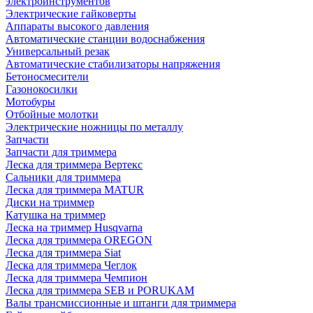
электроинструментов
Электрические гайковерты
Аппараты высокого давления
Автоматические станции водоснабжения
Универсальный резак
Автоматические стабилизаторы напряжения
Бетоносмесители
Газонокосилки
Мотобуры
Отбойные молотки
Электрические ножницы по металлу
Запчасти
Запчасти для триммера
Леска для триммера Вертекс
Сальники для триммера
Леска для триммера MATUR
Диски на триммер
Катушка на триммер
Леска на триммер Husqvarna
Леска для триммера OREGON
Леска для триммера Siat
Леска для триммера Чеглок
Леска для триммера Чемпион
Леска для триммера SEB и PORUKAM
Валы трансмиссионные и штанги для триммера