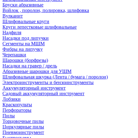
Бруски абразивные
Войлок , поролон, полировка, шлифовка
Вулканит
Шлифовальные круги
Круги лепестковые шлифовальные
Надфиля
Насадки под липучки
Сегменты на МШМ
Фибры на липучку
Черепашки
Шарошки (борфрезы)
Насадки на гравер / дрель
Абразивные шарошки для УШМ
Шлифовальная шкурка (Лента / бумага / поролон)
Электроинструменты и бензоинструменты
Аккумуляторный инструмент
Садовый аккумуляторный инструмент
Лобзики
Краскопульты
Перфораторы
Пилы
Торцовочные пилы
Циркулярные пилы
Пневмоинструмент
Быстросъемы