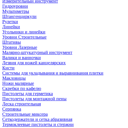
Измерительный инструмент
Гидроуровни
Мультиметры
Штангенциркули
Рулетки
Линейки
Угольники и линейки
Уровни Строительные
Штативы
Уровни Лазерные
Малярно-штукатурный инструмент
Валики и ванночки
Лезвия для ножей канцелярских
Кисти
Системы для укладывания и выравнивания плитки
Макловицы
Ножи малярные
Скребки по кафелю
Пистолеты для герметика
Пистолеты для монтажной пены
Леска строительная
Серпянка
Строительные миксера
Сеткодержатели и сетка абразивная
Термоклеевые пистолеты и стержни