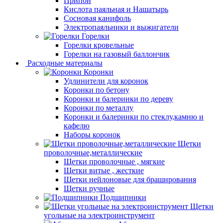
Припой
Кислота паяльная и Нашатырь
Сосновая канифоль
Электропаяльники и выжигатели
Горелки
Горелки кровельные
Горелки на газовый баллончик
Расходные материалы
Коронки
Удлинители для коронок
Коронки по бетону
Коронки и балеринки по дереву
Коронки по металлу
Коронки и балеринки по стеклу,камню и
кафелю
Наборы коронок
Щетки
проволочные,металлические
Щетки проволочные , мягкие
Щетки витые , жесткие
Щетки нейлоновые для браширования
Щетки ручные
Подшипники
Щетки
угольные на электроинструмент