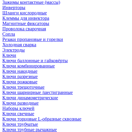
Зажимы контактные (массы)
Инверторы
Шланги кислородные
Клеммы для инвектора
Магнитные фиксаторы
Проволока сварочная
Сопла
Резаки пропановые и горелки
Холодная сварка
Электроды
Ключи
Ключи баллонные и гайковёрты
Ключи комбинированные
Ключи накидные
Ключи разрезные
Ключи рожковые
Ключи трещоточные
Ключи шарнирные /шестигранные
Ключи динамометрические
Ключи разводные
Наборы ключей
Ключи свечные
Ключи торцовые L-образные сквозные
Ключи трубчатые
Ключи трубные рычажные