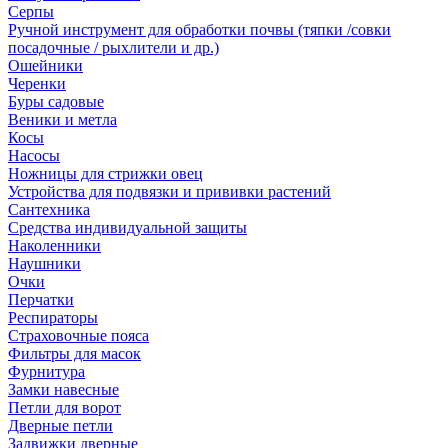
Серпы
Ручной инструмент для обработки почвы (тяпки /совки
посадочные / рыхлители и др.)
Ошейники
Черенки
Буры садовые
Веники и метла
Косы
Насосы
Ножницы для стрижки овец
Устройства для подвязки и прививки растений
Сантехника
Средства индивидуальной защиты
Наколенники
Наушники
Очки
Перчатки
Респираторы
Страховочные пояса
Фильтры для масок
Фурнитура
Замки навесные
Петли для ворот
Дверные петли
Задвижки дверные