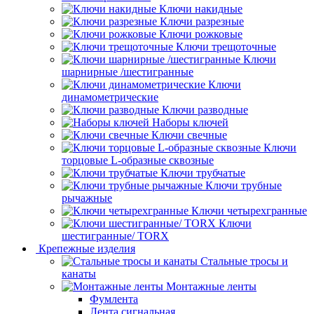
Ключи накидные
Ключи разрезные
Ключи рожковые
Ключи трещоточные
Ключи
шарнирные /шестигранные
Ключи
динамометрические
Ключи разводные
Наборы ключей
Ключи свечные
Ключи
торцовые L-образные сквозные
Ключи трубчатые
Ключи трубные
рычажные
Ключи четырехгранные
Ключи
шестигранные/ TORX
Крепежные изделия
Стальные тросы и
канаты
Монтажные ленты
Фумлента
Лента сигнальная