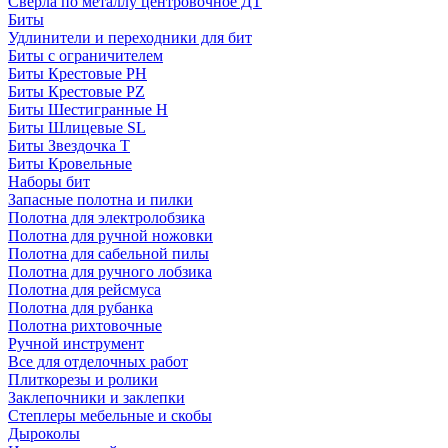
Сверла по металлу центровочное ДТ
Биты
Удлинители и переходники для бит
Биты с ограничителем
Биты Крестовые PH
Биты Крестовые PZ
Биты Шестигранные H
Биты Шлицевые SL
Биты Звездочка T
Биты Кровельные
Наборы бит
Запасные полотна и пилки
Полотна для электролобзика
Полотна для ручной ножовки
Полотна для сабельной пилы
Полотна для ручного лобзика
Полотна для рейсмуса
Полотна для рубанка
Полотна рихтовочные
Ручной инструмент
Все для отделочных работ
Плиткорезы и ролики
Заклепочники и заклепки
Степлеры мебельные и скобы
Дыроколы