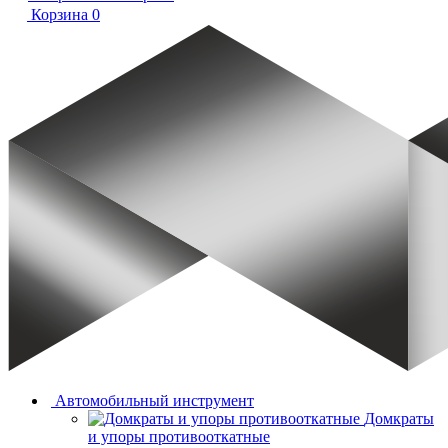
Корзина
0
Автомобильный инструмент
Домкраты
и упоры противооткатные