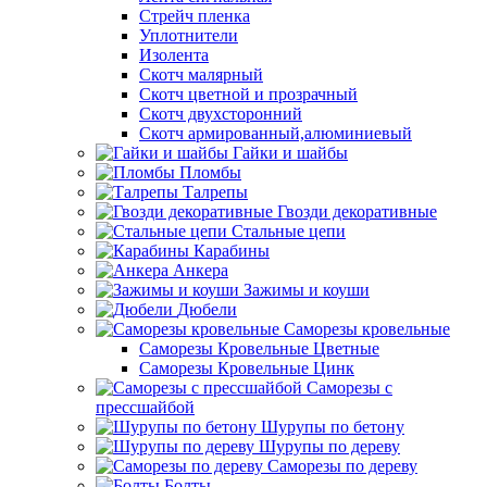
Стрейч пленка
Уплотнители
Изолента
Скотч малярный
Скотч цветной и прозрачный
Скотч двухсторонний
Скотч армированный,алюминиевый
Гайки и шайбы
Пломбы
Талрепы
Гвозди декоративные
Стальные цепи
Карабины
Анкера
Зажимы и коуши
Дюбели
Саморезы кровельные
Саморезы Кровельные Цветные
Саморезы Кровельные Цинк
Саморезы с
прессшайбой
Шурупы по бетону
Шурупы по дереву
Саморезы по дереву
Болты