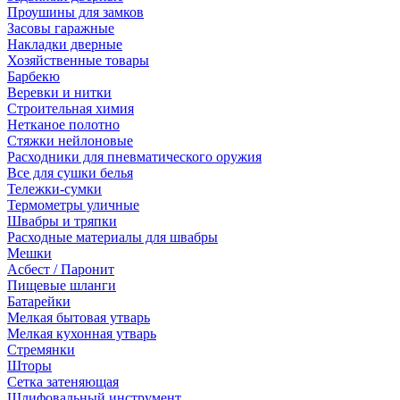
Проушины для замков
Засовы гаражные
Накладки дверные
Хозяйственные товары
Барбекю
Веревки и нитки
Строительная химия
Нетканое полотно
Стяжки нейлоновые
Расходники для пневматического оружия
Все для сушки белья
Тележки-сумки
Термометры уличные
Швабры и тряпки
Расходные материалы для швабры
Мешки
Асбест / Паронит
Пищевые шланги
Батарейки
Мелкая бытовая утварь
Мелкая кухонная утварь
Стремянки
Шторы
Сетка затеняющая
Шлифовальный инструмент