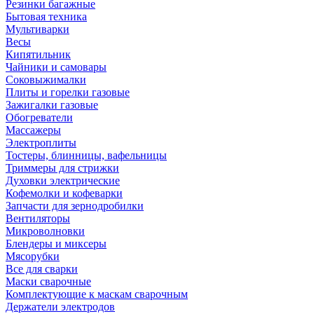
Резинки багажные
Бытовая техника
Мультиварки
Весы
Кипятильник
Чайники и самовары
Соковыжималки
Плиты и горелки газовые
Зажигалки газовые
Обогреватели
Массажеры
Электроплиты
Тостеры, блинницы, вафельницы
Триммеры для стрижки
Духовки электрические
Кофемолки и кофеварки
Запчасти для зернодробилки
Вентиляторы
Микроволновки
Блендеры и миксеры
Мясорубки
Все для сварки
Маски сварочные
Комплектующие к маскам сварочным
Держатели электродов