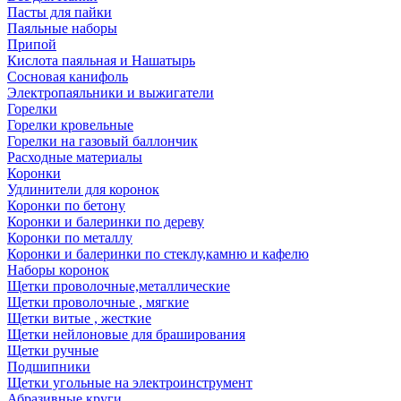
Пасты для пайки
Паяльные наборы
Припой
Кислота паяльная и Нашатырь
Сосновая канифоль
Электропаяльники и выжигатели
Горелки
Горелки кровельные
Горелки на газовый баллончик
Расходные материалы
Коронки
Удлинители для коронок
Коронки по бетону
Коронки и балеринки по дереву
Коронки по металлу
Коронки и балеринки по стеклу,камню и кафелю
Наборы коронок
Щетки проволочные,металлические
Щетки проволочные , мягкие
Щетки витые , жесткие
Щетки нейлоновые для браширования
Щетки ручные
Подшипники
Щетки угольные на электроинструмент
Абразивные круги