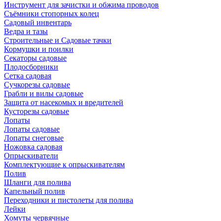
Инструмент для зачистки и обжима проводов
Съёмники стопорных колец
Садовый инвентарь
Ведра и тазы
Строительные и Садовые тачки
Кормушки и поилки
Секаторы садовые
Плодосборники
Сетка садовая
Сучкорезы садовые
Грабли и вилы садовые
Защита от насекомых и вредителей
Кусторезы садовые
Лопаты
Лопаты садовые
Лопаты снеговые
Ножовка садовая
Опрыскиватели
Комплектующие к опрыскивателям
Полив
Шланги для полива
Капельный полив
Переходники и пистолеты для полива
Лейки
Хомуты червячные