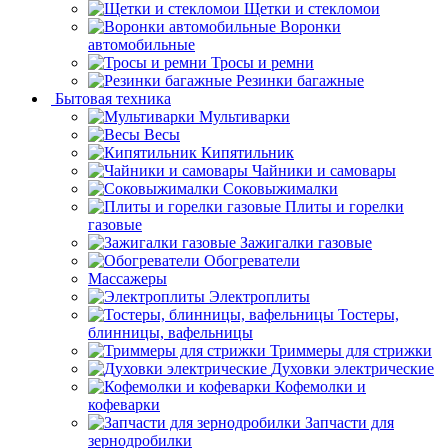
Щетки и стекломои
Воронки
автомобильные
Тросы и ремни
Резинки багажные
Бытовая техника
Мультиварки
Весы
Кипятильник
Чайники и самовары
Соковыжималки
Плиты и горелки
газовые
Зажигалки газовые
Обогреватели
Массажеры
Электроплиты
Тостеры,
блинницы, вафельницы
Триммеры для стрижки
Духовки электрические
Кофемолки и
кофеварки
Запчасти для
зернодробилки