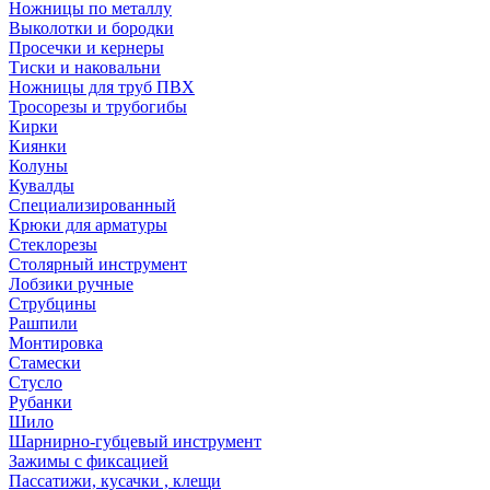
Ножницы по металлу
Выколотки и бородки
Просечки и кернеры
Тиски и наковальни
Ножницы для труб ПВХ
Тросорезы и трубогибы
Кирки
Киянки
Колуны
Кувалды
Специализированный
Крюки для арматуры
Стеклорезы
Столярный инструмент
Лобзики ручные
Струбцины
Рашпили
Монтировка
Стамески
Стусло
Рубанки
Шило
Шарнирно-губцевый инструмент
Зажимы с фиксацией
Пассатижи, кусачки , клещи