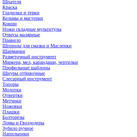
Шпателя
Краска
Гладилки и терки
Кельмы и мастерки
Ковши
Ножи складные мультитулы
Отвесы малярные
Правило
Шприцы для смазки и Масленки
Шарманки
Разметочный инструмент
Маркера, мел, карандаши, чертилки
Профильные шаблоны
Шнуры отбивочные
Слесарный инструмент
Топоры
Молотки
Отвертки
Метчики
Ножовки
Плашки
Болторезы
Ломы и Гвоздодеры
Зубило ручное
Напильники