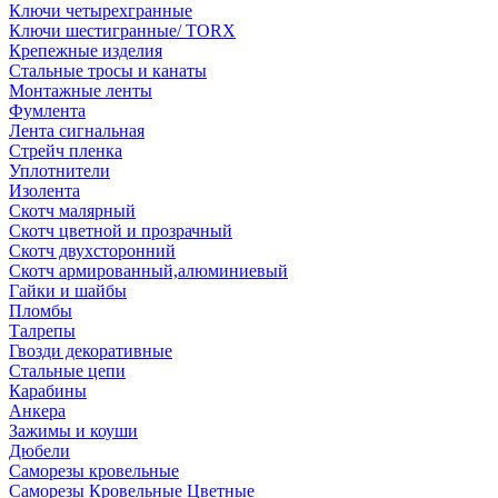
Ключи четырехгранные
Ключи шестигранные/ TORX
Крепежные изделия
Стальные тросы и канаты
Монтажные ленты
Фумлента
Лента сигнальная
Стрейч пленка
Уплотнители
Изолента
Скотч малярный
Скотч цветной и прозрачный
Скотч двухсторонний
Скотч армированный,алюминиевый
Гайки и шайбы
Пломбы
Талрепы
Гвозди декоративные
Стальные цепи
Карабины
Анкера
Зажимы и коуши
Дюбели
Саморезы кровельные
Саморезы Кровельные Цветные