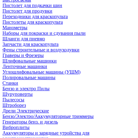
Пистолет для подкачки шин
Пистолет для продувки
Переходники для краскопульта
Пистолеты для краскопульта
Манометры
Наборы для покраски и сдувания пыли
Шланги для пневмо
Запчасти для краскопульта
Фены строительные и воздуходувки
Граверы и Фрезеры
Шлифовальные машинки
Ленточные машинки
Углошлифовальные машины (УШМ)
Полировальные машины
Станки
Бензо и электро Пилы
Шуруповерты
Пылесосы
Штроборез
Дрели Электрические
Бензо/Электро/Аккумуляторные триммеры
Генераторы бенз. и дизель
Виброплиты
Аккумуляторы и зарядные утройства для