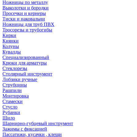
Ножницы по металлу
Выколотки и бородки
Просечки и кернеры
Тиски и наковальни
Ножницы для труб ПВХ
Тросорезы и трубогибы
Кирки
Киянки
Колуны
Кувалды
Специализированный
Крюки для арматуры
Стеклорезы
Столярный инструмент
Лобзики ручные
Струбцины
Рашпили
Монтировка
Стамески
Стусло
Рубанки
Шило
Шарнирно-губцевый инструмент
Зажимы с фиксацией
Пассатижи, кусачки , клещи