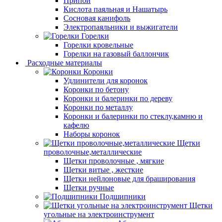
Припой
Кислота паяльная и Нашатырь
Сосновая канифоль
Электропаяльники и выжигатели
Горелки
Горелки кровельные
Горелки на газовый баллончик
Расходные материалы
Коронки
Удлинители для коронок
Коронки по бетону
Коронки и балеринки по дереву
Коронки по металлу
Коронки и балеринки по стеклу,камню и
кафелю
Наборы коронок
Щетки
проволочные,металлические
Щетки проволочные , мягкие
Щетки витые , жесткие
Щетки нейлоновые для браширования
Щетки ручные
Подшипники
Щетки
угольные на электроинструмент