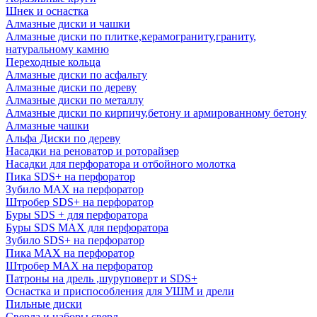
Шнек и оснастка
Алмазные диски и чашки
Алмазные диски по плитке,керамограниту,граниту,
натуральному камню
Переходные кольца
Алмазные диски по асфальту
Алмазные диски по дереву
Алмазные диски по металлу
Алмазные диски по кирпичу,бетону и армированному бетону
Алмазные чашки
Альфа Диски по дереву
Насадки на реноватор и роторайзер
Насадки для перфоратора и отбойного молотка
Пика SDS+ на перфоратор
Зубило MAX на перфоратор
Штробер SDS+ на перфоратор
Буры SDS + для перфоратора
Буры SDS MAX для перфоратора
Зубило SDS+ на перфоратор
Пика MAX на перфоратор
Штробер MAX на перфоратор
Патроны на дрель ,шуруповерт и SDS+
Оснастка и приспособления для УШМ и дрели
Пильные диски
Сверла и наборы сверл