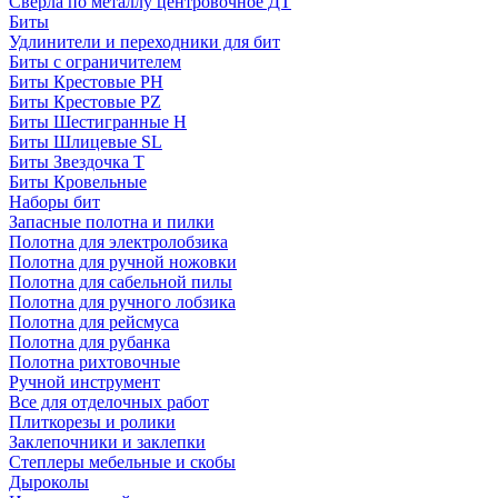
Сверла по металлу центровочное ДТ
Биты
Удлинители и переходники для бит
Биты с ограничителем
Биты Крестовые PH
Биты Крестовые PZ
Биты Шестигранные H
Биты Шлицевые SL
Биты Звездочка T
Биты Кровельные
Наборы бит
Запасные полотна и пилки
Полотна для электролобзика
Полотна для ручной ножовки
Полотна для сабельной пилы
Полотна для ручного лобзика
Полотна для рейсмуса
Полотна для рубанка
Полотна рихтовочные
Ручной инструмент
Все для отделочных работ
Плиткорезы и ролики
Заклепочники и заклепки
Степлеры мебельные и скобы
Дыроколы