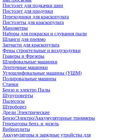
Пистолет для подкачки шин
Пистолет для продувки
Переходники для краскопульта
Пистолеты для краскопульта
Манометры
Наборы для покраски и сдувания пыли
Шланги для пневмо
Запчасти для краскопульта
Фены строительные и воздуходувки
Граверы и Фрезеры
Шлифовальные машинки
Ленточные машинки
Углошлифовальные машины (УШМ)
Полировальные машины
Станки
Бензо и электро Пилы
Шуруповерты
Пылесосы
Штроборез
Дрели Электрические
Бензо/Электро/Аккумуляторные триммеры
Генераторы бенз. и дизель
Виброплиты
Аккумуляторы и зарядные утройства для