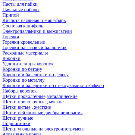
Пасты для пайки
Паяльные наборы
Припой
Кислота паяльная и Нашатырь
Сосновая канифоль
Электропаяльники и выжигатели
Горелки
Горелки кровельные
Горелки на газовый баллончик
Расходные материалы
Коронки
Удлинители для коронок
Коронки по бетону
Коронки и балеринки по дереву
Коронки по металлу
Коронки и балеринки по стеклу,камню и кафелю
Наборы коронок
Щетки проволочные,металлические
Щетки проволочные , мягкие
Щетки витые , жесткие
Щетки нейлоновые для браширования
Щетки ручные
Подшипники
Щетки угольные на электроинструмент
Абразивные круги