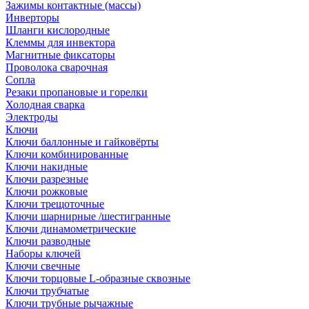
Зажимы контактные (массы)
Инверторы
Шланги кислородные
Клеммы для инвектора
Магнитные фиксаторы
Проволока сварочная
Сопла
Резаки пропановые и горелки
Холодная сварка
Электроды
Ключи
Ключи баллонные и гайковёрты
Ключи комбинированные
Ключи накидные
Ключи разрезные
Ключи рожковые
Ключи трещоточные
Ключи шарнирные /шестигранные
Ключи динамометрические
Ключи разводные
Наборы ключей
Ключи свечные
Ключи торцовые L-образные сквозные
Ключи трубчатые
Ключи трубные рычажные