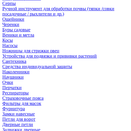
Серпы
Ручной инструмент для обработки почвы (тяпки /совки
посадочные / рыхлители и др.)
Ошейники
Черенки
Буры садовые
Веники и метла
Косы
Насосы
Ножницы для стрижки овец
Устройства для подвязки и прививки растений
Сантехника
Средства индивидуальной защиты
Наколенники
Наушники
Очки
Перчатки
Респираторы
Страховочные пояса
Фильтры для масок
Фурнитура
Замки навесные
Петли для ворот
Дверные петли
Задвижки дверные