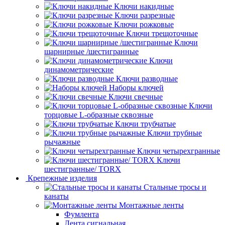
Ключи накидные
Ключи разрезные
Ключи рожковые
Ключи трещоточные
Ключи
шарнирные /шестигранные
Ключи
динамометрические
Ключи разводные
Наборы ключей
Ключи свечные
Ключи
торцовые L-образные сквозные
Ключи трубчатые
Ключи трубные
рычажные
Ключи четырехгранные
Ключи
шестигранные/ TORX
Крепежные изделия
Стальные тросы и
канаты
Монтажные ленты
Фумлента
Лента сигнальная