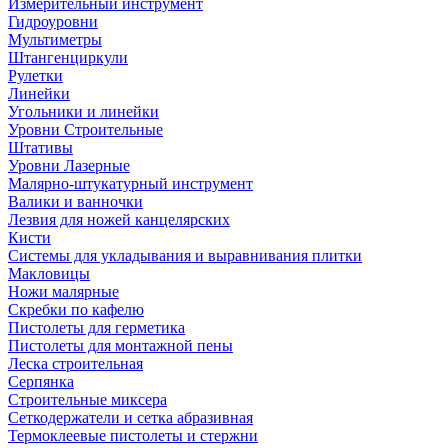
Измерительный инструмент
Гидроуровни
Мультиметры
Штангенциркули
Рулетки
Линейки
Угольники и линейки
Уровни Строительные
Штативы
Уровни Лазерные
Малярно-штукатурный инструмент
Валики и ванночки
Лезвия для ножей канцелярских
Кисти
Системы для укладывания и выравнивания плитки
Макловицы
Ножи малярные
Скребки по кафелю
Пистолеты для герметика
Пистолеты для монтажной пены
Леска строительная
Серпянка
Строительные миксера
Сеткодержатели и сетка абразивная
Термоклеевые пистолеты и стержни