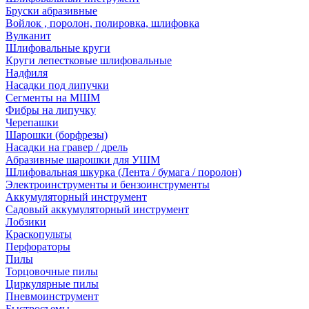
Бруски абразивные
Войлок , поролон, полировка, шлифовка
Вулканит
Шлифовальные круги
Круги лепестковые шлифовальные
Надфиля
Насадки под липучки
Сегменты на МШМ
Фибры на липучку
Черепашки
Шарошки (борфрезы)
Насадки на гравер / дрель
Абразивные шарошки для УШМ
Шлифовальная шкурка (Лента / бумага / поролон)
Электроинструменты и бензоинструменты
Аккумуляторный инструмент
Садовый аккумуляторный инструмент
Лобзики
Краскопульты
Перфораторы
Пилы
Торцовочные пилы
Циркулярные пилы
Пневмоинструмент
Быстросъемы