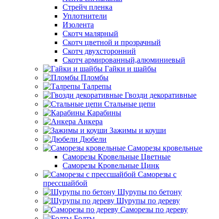
Стрейч пленка
Уплотнители
Изолента
Скотч малярный
Скотч цветной и прозрачный
Скотч двухсторонний
Скотч армированный,алюминиевый
Гайки и шайбы
Пломбы
Талрепы
Гвозди декоративные
Стальные цепи
Карабины
Анкера
Зажимы и коуши
Дюбели
Саморезы кровельные
Саморезы Кровельные Цветные
Саморезы Кровельные Цинк
Саморезы с
прессшайбой
Шурупы по бетону
Шурупы по дереву
Саморезы по дереву
Болты