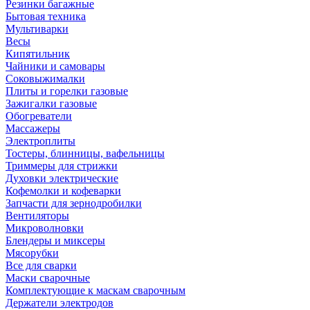
Резинки багажные
Бытовая техника
Мультиварки
Весы
Кипятильник
Чайники и самовары
Соковыжималки
Плиты и горелки газовые
Зажигалки газовые
Обогреватели
Массажеры
Электроплиты
Тостеры, блинницы, вафельницы
Триммеры для стрижки
Духовки электрические
Кофемолки и кофеварки
Запчасти для зернодробилки
Вентиляторы
Микроволновки
Блендеры и миксеры
Мясорубки
Все для сварки
Маски сварочные
Комплектующие к маскам сварочным
Держатели электродов