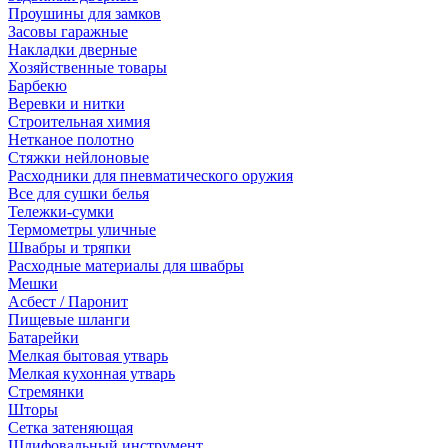
Проушины для замков
Засовы гаражные
Накладки дверные
Хозяйственные товары
Барбекю
Веревки и нитки
Строительная химия
Нетканое полотно
Стяжки нейлоновые
Расходники для пневматического оружия
Все для сушки белья
Тележки-сумки
Термометры уличные
Швабры и тряпки
Расходные материалы для швабры
Мешки
Асбест / Паронит
Пищевые шланги
Батарейки
Мелкая бытовая утварь
Мелкая кухонная утварь
Стремянки
Шторы
Сетка затеняющая
Шлифовальный инструмент