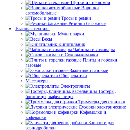
Щетки и стекломои
Воронки
автомобильные
Тросы и ремни
Резинки багажные
Бытовая техника
Мультиварки
Весы
Кипятильник
Чайники и самовары
Соковыжималки
Плиты и горелки
газовые
Зажигалки газовые
Обогреватели
Массажеры
Электроплиты
Тостеры,
блинницы, вафельницы
Триммеры для стрижки
Духовки электрические
Кофемолки и
кофеварки
Запчасти для
зернодробилки