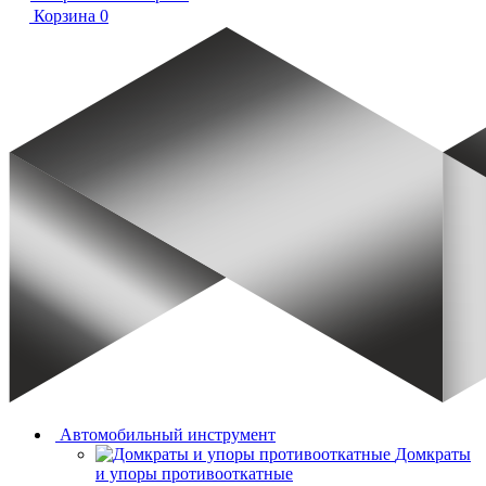
Корзина
0
Автомобильный инструмент
Домкраты
и упоры противооткатные