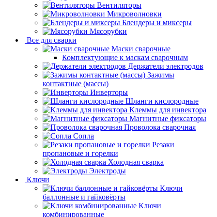
Вентиляторы
Микроволновки
Блендеры и миксеры
Мясорубки
Все для сварки
Маски сварочные
Комплектующие к маскам сварочным
Держатели электродов
Зажимы
контактные (массы)
Инверторы
Шланги кислородные
Клеммы для инвектора
Магнитные фиксаторы
Проволока сварочная
Сопла
Резаки
пропановые и горелки
Холодная сварка
Электроды
Ключи
Ключи
баллонные и гайковёрты
Ключи
комбинированные