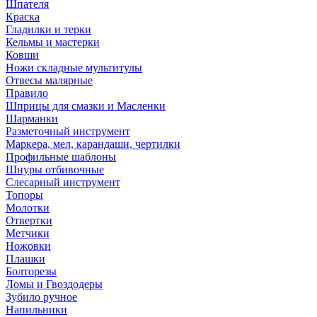
Шпателя
Краска
Гладилки и терки
Кельмы и мастерки
Ковши
Ножи складные мультитулы
Отвесы малярные
Правило
Шприцы для смазки и Масленки
Шарманки
Разметочный инструмент
Маркера, мел, карандаши, чертилки
Профильные шаблоны
Шнуры отбивочные
Слесарный инструмент
Топоры
Молотки
Отвертки
Метчики
Ножовки
Плашки
Болторезы
Ломы и Гвоздодеры
Зубило ручное
Напильники