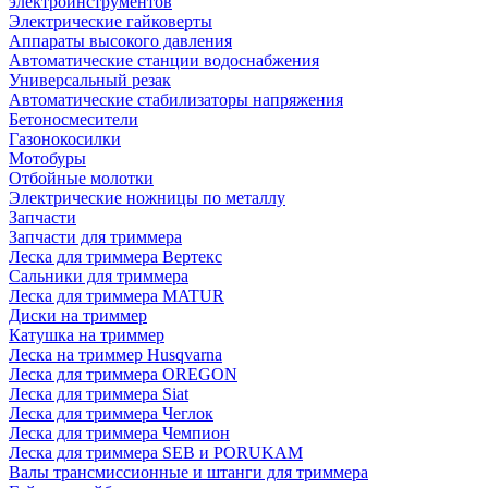
электроинструментов
Электрические гайковерты
Аппараты высокого давления
Автоматические станции водоснабжения
Универсальный резак
Автоматические стабилизаторы напряжения
Бетоносмесители
Газонокосилки
Мотобуры
Отбойные молотки
Электрические ножницы по металлу
Запчасти
Запчасти для триммера
Леска для триммера Вертекс
Сальники для триммера
Леска для триммера MATUR
Диски на триммер
Катушка на триммер
Леска на триммер Husqvarna
Леска для триммера OREGON
Леска для триммера Siat
Леска для триммера Чеглок
Леска для триммера Чемпион
Леска для триммера SEB и PORUKAM
Валы трансмиссионные и штанги для триммера