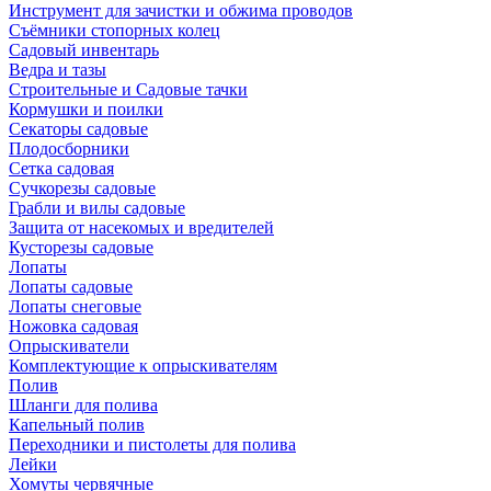
Инструмент для зачистки и обжима проводов
Съёмники стопорных колец
Садовый инвентарь
Ведра и тазы
Строительные и Садовые тачки
Кормушки и поилки
Секаторы садовые
Плодосборники
Сетка садовая
Сучкорезы садовые
Грабли и вилы садовые
Защита от насекомых и вредителей
Кусторезы садовые
Лопаты
Лопаты садовые
Лопаты снеговые
Ножовка садовая
Опрыскиватели
Комплектующие к опрыскивателям
Полив
Шланги для полива
Капельный полив
Переходники и пистолеты для полива
Лейки
Хомуты червячные