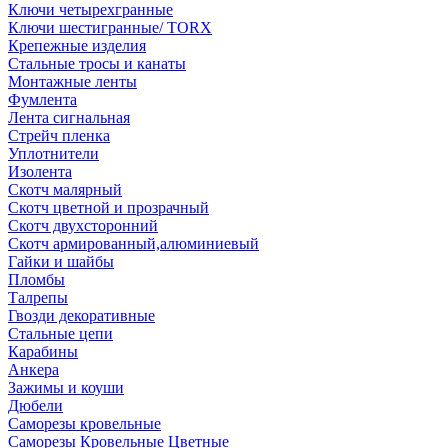
Ключи четырехгранные
Ключи шестигранные/ TORX
Крепежные изделия
Стальные тросы и канаты
Монтажные ленты
Фумлента
Лента сигнальная
Стрейч пленка
Уплотнители
Изолента
Скотч малярный
Скотч цветной и прозрачный
Скотч двухсторонний
Скотч армированный,алюминиевый
Гайки и шайбы
Пломбы
Талрепы
Гвозди декоративные
Стальные цепи
Карабины
Анкера
Зажимы и коуши
Дюбели
Саморезы кровельные
Саморезы Кровельные Цветные