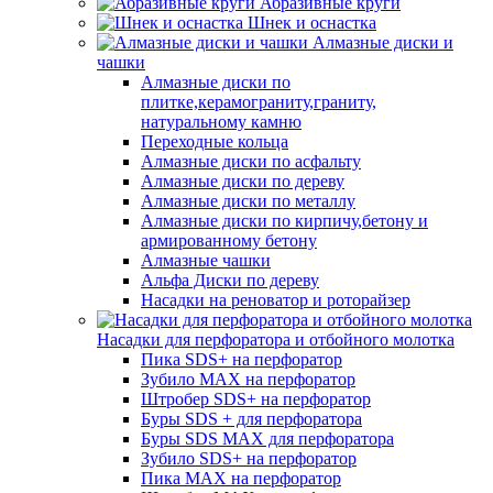
Абразивные круги
Шнек и оснастка
Алмазные диски и
чашки
Алмазные диски по
плитке,керамограниту,граниту,
натуральному камню
Переходные кольца
Алмазные диски по асфальту
Алмазные диски по дереву
Алмазные диски по металлу
Алмазные диски по кирпичу,бетону и
армированному бетону
Алмазные чашки
Альфа Диски по дереву
Насадки на реноватор и роторайзер
Насадки для перфоратора и отбойного молотка
Пика SDS+ на перфоратор
Зубило MAX на перфоратор
Штробер SDS+ на перфоратор
Буры SDS + для перфоратора
Буры SDS MAX для перфоратора
Зубило SDS+ на перфоратор
Пика MAX на перфоратор