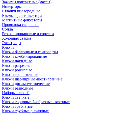
Зажимы контактные (массы)
Инверторы
Шланги кислородные
Клеммы для инвектора
Магнитные фиксаторы
Проволока сварочная
Сопла
Резаки пропановые и горелки
Холодная сварка
Электроды
Ключи
Ключи баллонные и гайковёрты
Ключи комбинированные
Ключи накидные
Ключи разрезные
Ключи рожковые
Ключи трещоточные
Ключи шарнирные /шестигранные
Ключи динамометрические
Ключи разводные
Наборы ключей
Ключи свечные
Ключи торцовые L-образные сквозные
Ключи трубчатые
Ключи трубные рычажные