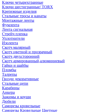
Ключи четырехгранные
Ключи шестигранные/ TORX
Крепежные изделия
Стальные тросы и канаты
Монтажные ленты
Фумлента
Лента сигнальная
Стрейч пленка
Уплотнители
Изолента
Скотч малярный
Скотч цветной и прозрачный
Скотч двухсторонний
Скотч армированный,алюминиевый
Гайки и шайбы
Пломбы
Талрепы
Гвозди декоративные
Стальные цепи
Карабины
Анкера
Зажимы и коуши
Дюбели
Саморезы кровельные
Саморезы Кровельные Цветные