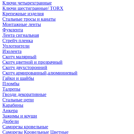
Ключи четырехгранные
Ключи шестигранные/ TORX
Крепежные изделия
Стальные тросы и канаты
Монтажные ленты
Фумлента
Лента сигнальная
Стрейч пленка
Уплотнители
Изолента
Скотч малярный
Скотч цветной и прозрачный
Скотч двухсторонний
Скотч армированный,алюминиевый
Гайки и шайбы
Пломбы
Талрепы
Гвозди декоративные
Стальные цепи
Карабины
Анкера
Зажимы и коуши
Дюбели
Саморезы кровельные
Саморезы Кровельные Цветные