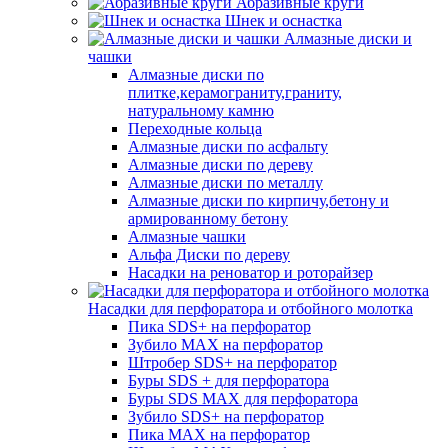
Абразивные круги
Шнек и оснастка
Алмазные диски и
чашки
Алмазные диски по
плитке,керамограниту,граниту,
натуральному камню
Переходные кольца
Алмазные диски по асфальту
Алмазные диски по дереву
Алмазные диски по металлу
Алмазные диски по кирпичу,бетону и
армированному бетону
Алмазные чашки
Альфа Диски по дереву
Насадки на реноватор и роторайзер
Насадки для перфоратора и отбойного молотка
Пика SDS+ на перфоратор
Зубило MAX на перфоратор
Штробер SDS+ на перфоратор
Буры SDS + для перфоратора
Буры SDS MAX для перфоратора
Зубило SDS+ на перфоратор
Пика MAX на перфоратор