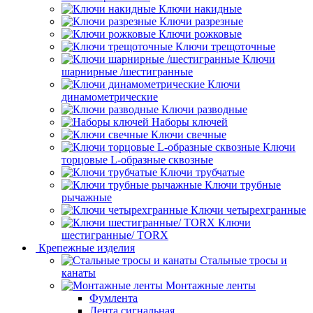
Ключи накидные
Ключи разрезные
Ключи рожковые
Ключи трещоточные
Ключи
шарнирные /шестигранные
Ключи
динамометрические
Ключи разводные
Наборы ключей
Ключи свечные
Ключи
торцовые L-образные сквозные
Ключи трубчатые
Ключи трубные
рычажные
Ключи четырехгранные
Ключи
шестигранные/ TORX
Крепежные изделия
Стальные тросы и
канаты
Монтажные ленты
Фумлента
Лента сигнальная