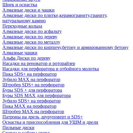
Шнек и оснастка
Алмазные диски и чашки
Алмазные диски по плитке,керамограниту,граниту,
натуральному камню
Переходные кольца
Алмазные диски по асфальту
Алмазные диски по дереву
Алмазные диски по металлу
Алмазные диски по кирпичу,бетону и армированному бетону
Алмазные чашки
Альфа Диски по дереву
Насадки на реноватор и роторайзер
Насадки для перфоратора и отбойного молотка
Пика SDS+ на перфоратор
Зубило MAX на перфоратор
Штробер SDS+ на перфоратор
Буры SDS + для перфоратора
Буры SDS MAX для перфоратора
Зубило SDS+ на перфоратор
Пика MAX на перфоратор
Штробер MAX на перфоратор
Патроны на дрель ,шуруповерт и SDS+
Оснастка и приспособления для УШМ и дрели
Пильные диски
Сверла и наборы сверл