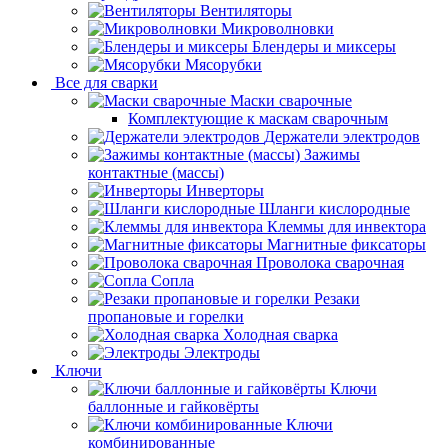
Вентиляторы
Микроволновки
Блендеры и миксеры
Мясорубки
Все для сварки
Маски сварочные
Комплектующие к маскам сварочным
Держатели электродов
Зажимы
контактные (массы)
Инверторы
Шланги кислородные
Клеммы для инвектора
Магнитные фиксаторы
Проволока сварочная
Сопла
Резаки
пропановые и горелки
Холодная сварка
Электроды
Ключи
Ключи
баллонные и гайковёрты
Ключи
комбинированные