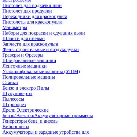
Пистолет для подкачки шин
Пистолет для продувки
Переходники для краскопульта
Пистолеты для краскопульта
Манометры
Наборы для покраски и сдувания пыли
Шланги для пневмо
Запчасти для краскопульта
Фены строительные и воздуходувки
Граверы и Фрезеры
Шлифовальные машинки
Ленточные машинки
Углошлифовальные машины (УШМ)
Полировальные машины
Станки
Бензо и электро Пилы
Шуруповерты
Пылесосы
Штроборез
Дрели Электрические
Бензо/Электро/Аккумуляторные триммеры
Генераторы бенз. и дизель
Виброплиты
Аккумуляторы и зарядные утройства для