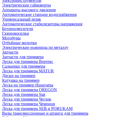
электроинструментов
Электрические гайковерты
Аппараты высокого давления
Автоматические станции водоснабжения
Универсальный резак
Автоматические стабилизаторы напряжения
Бетоносмесители
Газонокосилки
Мотобуры
Отбойные молотки
Электрические ножницы по металлу
Запчасти
Запчасти для триммера
Леска для триммера Вертекс
Сальники для триммера
Леска для триммера MATUR
Диски на триммер
Катушка на триммер
Леска на триммер Husqvarna
Леска для триммера OREGON
Леска для триммера Siat
Леска для триммера Чеглок
Леска для триммера Чемпион
Леска для триммера SEB и PORUKAM
Валы трансмиссионные и штанги для триммера