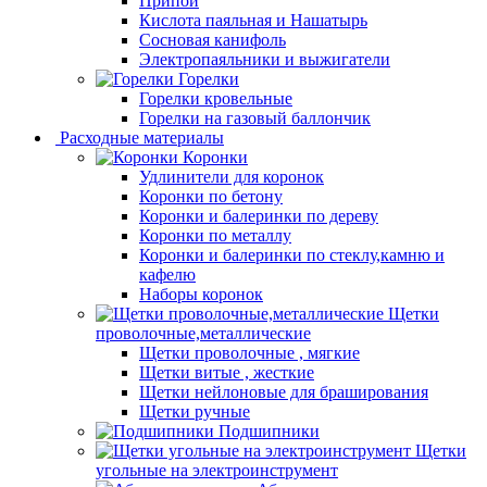
Припой
Кислота паяльная и Нашатырь
Сосновая канифоль
Электропаяльники и выжигатели
Горелки
Горелки кровельные
Горелки на газовый баллончик
Расходные материалы
Коронки
Удлинители для коронок
Коронки по бетону
Коронки и балеринки по дереву
Коронки по металлу
Коронки и балеринки по стеклу,камню и
кафелю
Наборы коронок
Щетки
проволочные,металлические
Щетки проволочные , мягкие
Щетки витые , жесткие
Щетки нейлоновые для браширования
Щетки ручные
Подшипники
Щетки
угольные на электроинструмент