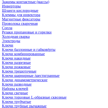
Зажимы контактные (массы)
Инверторы
Шланги кислородные
Клеммы для инвектора
Магнитные фиксаторы
Проволока сварочная
Сопла
Резаки пропановые и горелки
Холодная сварка
Электроды
Ключи
Ключи баллонные и гайковёрты
Ключи комбинированные
Ключи накидные
Ключи разрезные
Ключи рожковые
Ключи трещоточные
Ключи шарнирные /шестигранные
Ключи динамометрические
Ключи разводные
Наборы ключей
Ключи свечные
Ключи торцовые L-образные сквозные
Ключи трубчатые
Ключи трубные рычажные