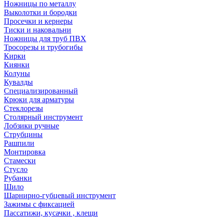
Ножницы по металлу
Выколотки и бородки
Просечки и кернеры
Тиски и наковальни
Ножницы для труб ПВХ
Тросорезы и трубогибы
Кирки
Киянки
Колуны
Кувалды
Специализированный
Крюки для арматуры
Стеклорезы
Столярный инструмент
Лобзики ручные
Струбцины
Рашпили
Монтировка
Стамески
Стусло
Рубанки
Шило
Шарнирно-губцевый инструмент
Зажимы с фиксацией
Пассатижи, кусачки , клещи