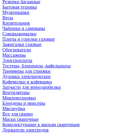
Резинки багажные
Бытовая техника
Мультиварки
Весы
Кипятильник
Чайники и самовары
Соковыжималки
Плиты и горелки газовые
Зажигалки газовые
Обогреватели
Массажеры
Электроплиты
Тостеры, блинницы, вафельницы
Триммеры для стрижки
Духовки электрические
Кофемолки и кофеварки
Запчасти для зернодробилки
Вентиляторы
Микроволновки
Блендеры и миксеры
Мясорубки
Все для сварки
Маски сварочные
Комплектующие к маскам сварочным
Держатели электродов