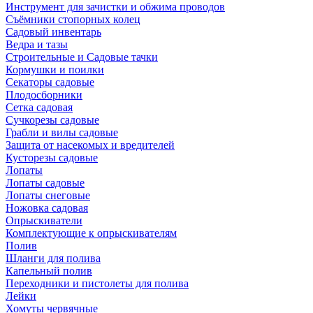
Инструмент для зачистки и обжима проводов
Съёмники стопорных колец
Садовый инвентарь
Ведра и тазы
Строительные и Садовые тачки
Кормушки и поилки
Секаторы садовые
Плодосборники
Сетка садовая
Сучкорезы садовые
Грабли и вилы садовые
Защита от насекомых и вредителей
Кусторезы садовые
Лопаты
Лопаты садовые
Лопаты снеговые
Ножовка садовая
Опрыскиватели
Комплектующие к опрыскивателям
Полив
Шланги для полива
Капельный полив
Переходники и пистолеты для полива
Лейки
Хомуты червячные