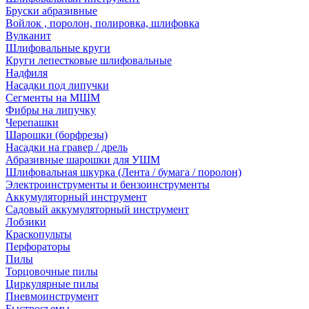
Бруски абразивные
Войлок , поролон, полировка, шлифовка
Вулканит
Шлифовальные круги
Круги лепестковые шлифовальные
Надфиля
Насадки под липучки
Сегменты на МШМ
Фибры на липучку
Черепашки
Шарошки (борфрезы)
Насадки на гравер / дрель
Абразивные шарошки для УШМ
Шлифовальная шкурка (Лента / бумага / поролон)
Электроинструменты и бензоинструменты
Аккумуляторный инструмент
Садовый аккумуляторный инструмент
Лобзики
Краскопульты
Перфораторы
Пилы
Торцовочные пилы
Циркулярные пилы
Пневмоинструмент
Быстросъемы