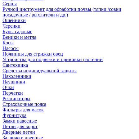
Серпы
Ручной инструмент для обработки почвы (тяпки /совки
посадочные / рыхлители и др.)
Ошейники
Черенки
Буры садовые
Веники и метла
Косы
Насосы
Ножницы для стрижки овец
Устройства для подвязки и прививки растений
Сантехника
Средства индивидуальной защиты
Наколенники
Наушники
Очки
Перчатки
Респираторы
Страховочные пояса
Фильтры для масок
Фурнитура
Замки навесные
Петли для ворот
Дверные петли
Задвижки дверные