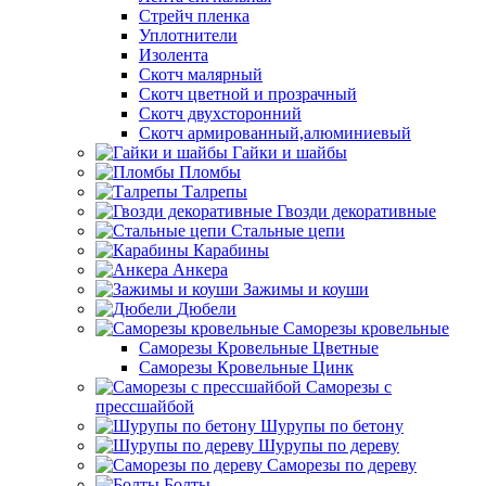
Стрейч пленка
Уплотнители
Изолента
Скотч малярный
Скотч цветной и прозрачный
Скотч двухсторонний
Скотч армированный,алюминиевый
Гайки и шайбы
Пломбы
Талрепы
Гвозди декоративные
Стальные цепи
Карабины
Анкера
Зажимы и коуши
Дюбели
Саморезы кровельные
Саморезы Кровельные Цветные
Саморезы Кровельные Цинк
Саморезы с
прессшайбой
Шурупы по бетону
Шурупы по дереву
Саморезы по дереву
Болты