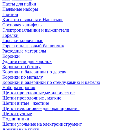
Пасты для пайки
Паяльные наборы
Припой
Кислота паяльная и Нашатырь
Сосновая канифоль
Электропаяльники и выжигатели
Горелки
Горелки кровельные
Горелки на газовый баллончик
Расходные материалы
Коронки
Удлинители для коронок
Коронки по бетону
Коронки и балеринки по дереву
Коронки по металлу
Коронки и балеринки по стеклу,камню и кафелю
Наборы коронок
Щетки проволочные,металлические
Щетки проволочные , мягкие
Щетки витые , жесткие
Щетки нейлоновые для браширования
Щетки ручные
Подшипники
Щетки угольные на электроинструмент
Абразивные круги