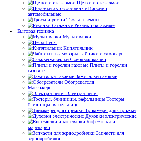
Щетки и стекломои
Воронки
автомобильные
Тросы и ремни
Резинки багажные
Бытовая техника
Мультиварки
Весы
Кипятильник
Чайники и самовары
Соковыжималки
Плиты и горелки
газовые
Зажигалки газовые
Обогреватели
Массажеры
Электроплиты
Тостеры,
блинницы, вафельницы
Триммеры для стрижки
Духовки электрические
Кофемолки и
кофеварки
Запчасти для
зернодробилки