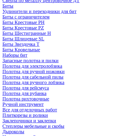
Сверла по металлу центровочное ДТ
Биты
Удлинители и переходники для бит
Биты с ограничителем
Биты Крестовые PH
Биты Крестовые PZ
Биты Шестигранные H
Биты Шлицевые SL
Биты Звездочка T
Биты Кровельные
Наборы бит
Запасные полотна и пилки
Полотна для электролобзика
Полотна для ручной ножовки
Полотна для сабельной пилы
Полотна для ручного лобзика
Полотна для рейсмуса
Полотна для рубанка
Полотна рихтовочные
Ручной инструмент
Все для отделочных работ
Плиткорезы и ролики
Заклепочники и заклепки
Степлеры мебельные и скобы
Дыроколы