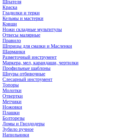
Шпателя
Краска
Гладилки и терки
Кельмы и мастерки
Ковши
Ножи складные мультитулы
Отвесы малярные
Правило
Шприцы для смазки и Масленки
Шарманки
Разметочный инструмент
Маркера, мел, карандаши, чертилки
Профильные шаблоны
Шнуры отбивочные
Слесарный инструмент
Топоры
Молотки
Отвертки
Метчики
Ножовки
Плашки
Болторезы
Ломы и Гвоздодеры
Зубило ручное
Напильники