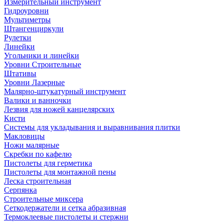
Измерительный инструмент
Гидроуровни
Мультиметры
Штангенциркули
Рулетки
Линейки
Угольники и линейки
Уровни Строительные
Штативы
Уровни Лазерные
Малярно-штукатурный инструмент
Валики и ванночки
Лезвия для ножей канцелярских
Кисти
Системы для укладывания и выравнивания плитки
Макловицы
Ножи малярные
Скребки по кафелю
Пистолеты для герметика
Пистолеты для монтажной пены
Леска строительная
Серпянка
Строительные миксера
Сеткодержатели и сетка абразивная
Термоклеевые пистолеты и стержни