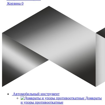
Корзина
0
Автомобильный инструмент
Домкраты
и упоры противооткатные