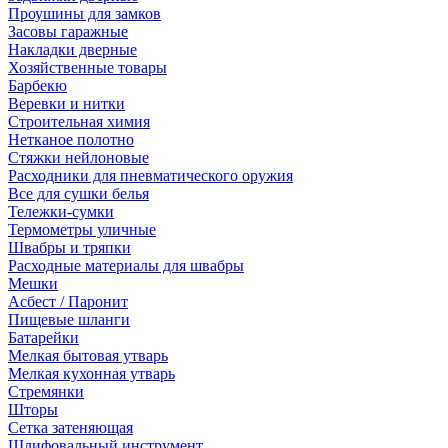
Проушины для замков
Засовы гаражные
Накладки дверные
Хозяйственные товары
Барбекю
Веревки и нитки
Строительная химия
Нетканое полотно
Стяжки нейлоновые
Расходники для пневматического оружия
Все для сушки белья
Тележки-сумки
Термометры уличные
Швабры и тряпки
Расходные материалы для швабры
Мешки
Асбест / Паронит
Пищевые шланги
Батарейки
Мелкая бытовая утварь
Мелкая кухонная утварь
Стремянки
Шторы
Сетка затеняющая
Шлифовальный инструмент