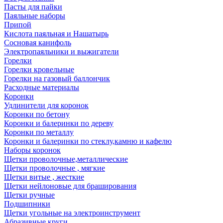
Пасты для пайки
Паяльные наборы
Припой
Кислота паяльная и Нашатырь
Сосновая канифоль
Электропаяльники и выжигатели
Горелки
Горелки кровельные
Горелки на газовый баллончик
Расходные материалы
Коронки
Удлинители для коронок
Коронки по бетону
Коронки и балеринки по дереву
Коронки по металлу
Коронки и балеринки по стеклу,камню и кафелю
Наборы коронок
Щетки проволочные,металлические
Щетки проволочные , мягкие
Щетки витые , жесткие
Щетки нейлоновые для браширования
Щетки ручные
Подшипники
Щетки угольные на электроинструмент
Абразивные круги