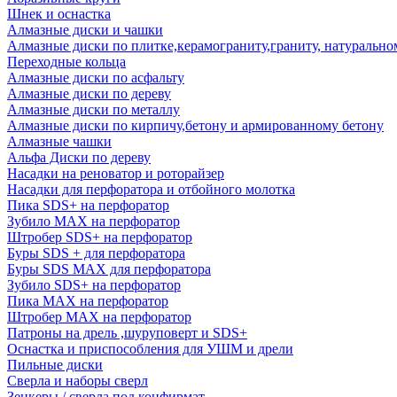
Шнек и оснастка
Алмазные диски и чашки
Алмазные диски по плитке,керамограниту,граниту, натуральн
Переходные кольца
Алмазные диски по асфальту
Алмазные диски по дереву
Алмазные диски по металлу
Алмазные диски по кирпичу,бетону и армированному бетону
Алмазные чашки
Альфа Диски по дереву
Насадки на реноватор и роторайзер
Насадки для перфоратора и отбойного молотка
Пика SDS+ на перфоратор
Зубило MAX на перфоратор
Штробер SDS+ на перфоратор
Буры SDS + для перфоратора
Буры SDS MAX для перфоратора
Зубило SDS+ на перфоратор
Пика MAX на перфоратор
Штробер MAX на перфоратор
Патроны на дрель ,шуруповерт и SDS+
Оснастка и приспособления для УШМ и дрели
Пильные диски
Сверла и наборы сверл
Зенкеры / сверла под конфирмат