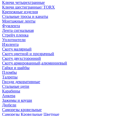
Ключи четырехгранные
Ключи шестигранные/ TORX
Крепежные изделия
Стальные тросы и канаты
Монтажные ленты
Фумлента
Лента сигнальная
Стрейч пленка
Уплотнители
Изолента
Скотч малярный
Скотч цветной и прозрачный
Скотч двухсторонний
Скотч армированный,алюминиевый
Гайки и шайбы
Пломбы
Талрепы
Гвозди декоративные
Стальные цепи
Карабины
Анкера
Зажимы и коуши
Дюбели
Саморезы кровельные
Саморезы Кровельные Цветные