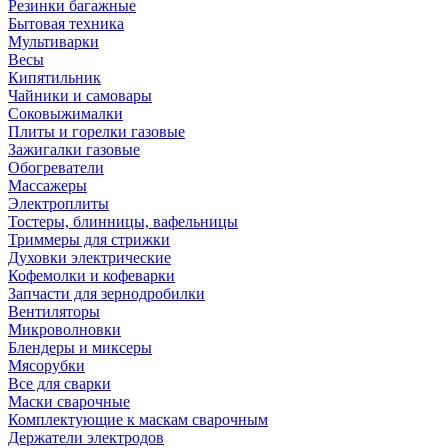
Резинки багажные
Бытовая техника
Мультиварки
Весы
Кипятильник
Чайники и самовары
Соковыжималки
Плиты и горелки газовые
Зажигалки газовые
Обогреватели
Массажеры
Электроплиты
Тостеры, блинницы, вафельницы
Триммеры для стрижки
Духовки электрические
Кофемолки и кофеварки
Запчасти для зернодробилки
Вентиляторы
Микроволновки
Блендеры и миксеры
Мясорубки
Все для сварки
Маски сварочные
Комплектующие к маскам сварочным
Держатели электродов