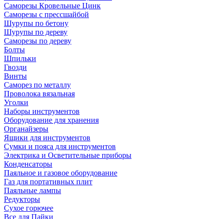
Саморезы Кровельные Цинк
Саморезы с прессшайбой
Шурупы по бетону
Шурупы по дереву
Саморезы по дереву
Болты
Шпильки
Гвозди
Винты
Саморез по металлу
Проволока вязальная
Уголки
Наборы инструментов
Оборудование для хранения
Органайзеры
Ящики для инструментов
Сумки и пояса для инструментов
Электрика и Осветительные приборы
Конденсаторы
Паяльное и газовое оборудование
Газ для портативных плит
Паяльные лампы
Редукторы
Сухое горючее
Все для Пайки