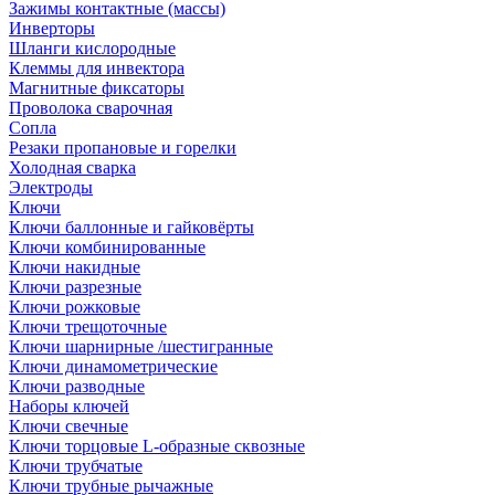
Зажимы контактные (массы)
Инверторы
Шланги кислородные
Клеммы для инвектора
Магнитные фиксаторы
Проволока сварочная
Сопла
Резаки пропановые и горелки
Холодная сварка
Электроды
Ключи
Ключи баллонные и гайковёрты
Ключи комбинированные
Ключи накидные
Ключи разрезные
Ключи рожковые
Ключи трещоточные
Ключи шарнирные /шестигранные
Ключи динамометрические
Ключи разводные
Наборы ключей
Ключи свечные
Ключи торцовые L-образные сквозные
Ключи трубчатые
Ключи трубные рычажные