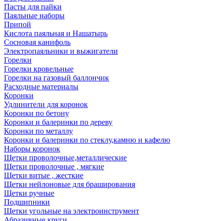
Пасты для пайки
Паяльные наборы
Припой
Кислота паяльная и Нашатырь
Сосновая канифоль
Электропаяльники и выжигатели
Горелки
Горелки кровельные
Горелки на газовый баллончик
Расходные материалы
Коронки
Удлинители для коронок
Коронки по бетону
Коронки и балеринки по дереву
Коронки по металлу
Коронки и балеринки по стеклу,камню и кафелю
Наборы коронок
Щетки проволочные,металлические
Щетки проволочные , мягкие
Щетки витые , жесткие
Щетки нейлоновые для браширования
Щетки ручные
Подшипники
Щетки угольные на электроинструмент
Абразивные круги