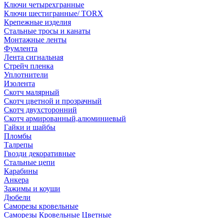
Ключи четырехгранные
Ключи шестигранные/ TORX
Крепежные изделия
Стальные тросы и канаты
Монтажные ленты
Фумлента
Лента сигнальная
Стрейч пленка
Уплотнители
Изолента
Скотч малярный
Скотч цветной и прозрачный
Скотч двухсторонний
Скотч армированный,алюминиевый
Гайки и шайбы
Пломбы
Талрепы
Гвозди декоративные
Стальные цепи
Карабины
Анкера
Зажимы и коуши
Дюбели
Саморезы кровельные
Саморезы Кровельные Цветные