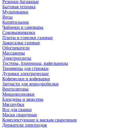
Резинки багажные
Бытовая техника
Мультиварки
Весы
Кипятильник
Чайники и самовары
Соковыжималки
Плиты и горелки газовые
Зажигалки газовые
Обогреватели
Массажеры
Электроплиты
Тостеры, блинницы, вафельницы
Триммеры для стрижки
Духовки электрические
Кофемолки и кофеварки
Запчасти для зернодробилки
Вентиляторы
Микроволновки
Блендеры и миксеры
Мясорубки
Все для сварки
Маски сварочные
Комплектующие к маскам сварочным
Держатели электродов