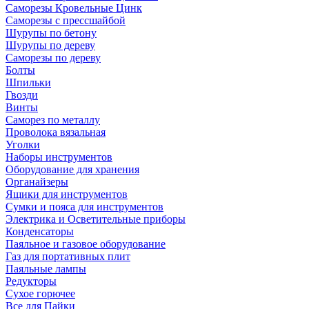
Саморезы Кровельные Цинк
Саморезы с прессшайбой
Шурупы по бетону
Шурупы по дереву
Саморезы по дереву
Болты
Шпильки
Гвозди
Винты
Саморез по металлу
Проволока вязальная
Уголки
Наборы инструментов
Оборудование для хранения
Органайзеры
Ящики для инструментов
Сумки и пояса для инструментов
Электрика и Осветительные приборы
Конденсаторы
Паяльное и газовое оборудование
Газ для портативных плит
Паяльные лампы
Редукторы
Сухое горючее
Все для Пайки