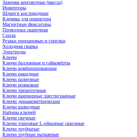
Зажимы контактные (массы)
Инверторы
Шланги кислородные
Клеммы для инвектора
Магнитные фиксаторы
Проволока сварочная
Сопла
Резаки пропановые и горелки
Холодная сварка
Электроды
Ключи
Ключи баллонные и гайковёрты
Ключи комбинированные
Ключи накидные
Ключи разрезные
Ключи рожковые
Ключи трещоточные
Ключи шарнирные /шестигранные
Ключи динамометрические
Ключи разводные
Наборы ключей
Ключи свечные
Ключи торцовые L-образные сквозные
Ключи трубчатые
Ключи трубные рычажные