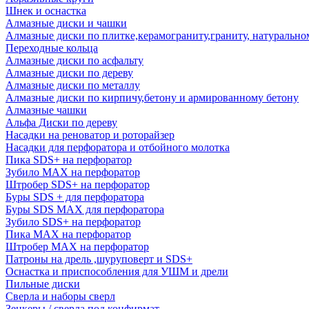
Шнек и оснастка
Алмазные диски и чашки
Алмазные диски по плитке,керамограниту,граниту, натуральн
Переходные кольца
Алмазные диски по асфальту
Алмазные диски по дереву
Алмазные диски по металлу
Алмазные диски по кирпичу,бетону и армированному бетону
Алмазные чашки
Альфа Диски по дереву
Насадки на реноватор и роторайзер
Насадки для перфоратора и отбойного молотка
Пика SDS+ на перфоратор
Зубило MAX на перфоратор
Штробер SDS+ на перфоратор
Буры SDS + для перфоратора
Буры SDS MAX для перфоратора
Зубило SDS+ на перфоратор
Пика MAX на перфоратор
Штробер MAX на перфоратор
Патроны на дрель ,шуруповерт и SDS+
Оснастка и приспособления для УШМ и дрели
Пильные диски
Сверла и наборы сверл
Зенкеры / сверла под конфирмат