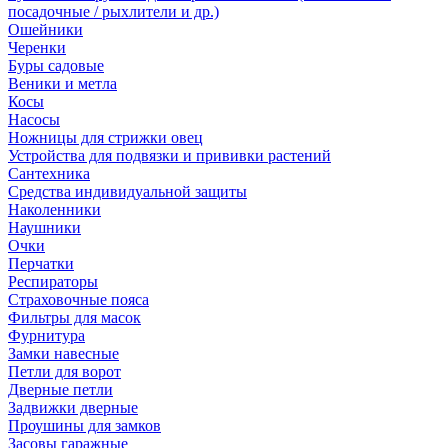
посадочные / рыхлители и др.)
Ошейники
Черенки
Буры садовые
Веники и метла
Косы
Насосы
Ножницы для стрижки овец
Устройства для подвязки и прививки растений
Сантехника
Средства индивидуальной защиты
Наколенники
Наушники
Очки
Перчатки
Респираторы
Страховочные пояса
Фильтры для масок
Фурнитура
Замки навесные
Петли для ворот
Дверные петли
Задвижки дверные
Проушины для замков
Засовы гаражные