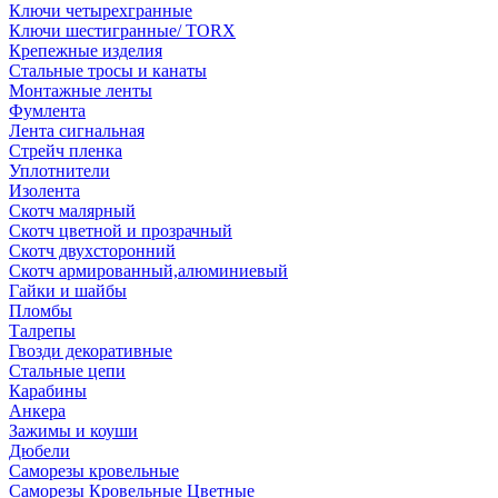
Ключи четырехгранные
Ключи шестигранные/ TORX
Крепежные изделия
Стальные тросы и канаты
Монтажные ленты
Фумлента
Лента сигнальная
Стрейч пленка
Уплотнители
Изолента
Скотч малярный
Скотч цветной и прозрачный
Скотч двухсторонний
Скотч армированный,алюминиевый
Гайки и шайбы
Пломбы
Талрепы
Гвозди декоративные
Стальные цепи
Карабины
Анкера
Зажимы и коуши
Дюбели
Саморезы кровельные
Саморезы Кровельные Цветные