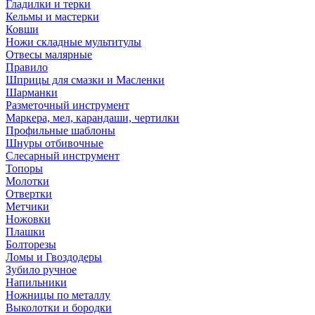
Гладилки и терки
Кельмы и мастерки
Ковши
Ножи складные мультитулы
Отвесы малярные
Правило
Шприцы для смазки и Масленки
Шарманки
Разметочный инструмент
Маркера, мел, карандаши, чертилки
Профильные шаблоны
Шнуры отбивочные
Слесарный инструмент
Топоры
Молотки
Отвертки
Метчики
Ножовки
Плашки
Болторезы
Ломы и Гвоздодеры
Зубило ручное
Напильники
Ножницы по металлу
Выколотки и бородки