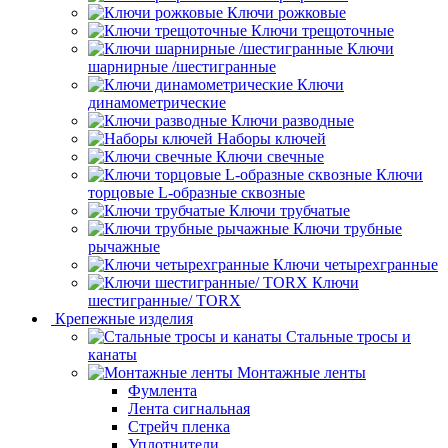
Ключи рожковые
Ключи трещоточные
Ключи
шарнирные /шестигранные
Ключи
динамометрические
Ключи разводные
Наборы ключей
Ключи свечные
Ключи
торцовые L-образные сквозные
Ключи трубчатые
Ключи трубные
рычажные
Ключи четырехгранные
Ключи
шестигранные/ TORX
Крепежные изделия
Стальные тросы и
канаты
Монтажные ленты
Фумлента
Лента сигнальная
Стрейч пленка
Уплотнители