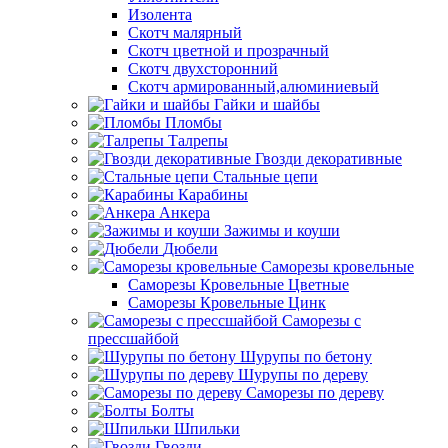
Изолента
Скотч малярный
Скотч цветной и прозрачный
Скотч двухсторонний
Скотч армированный,алюминиевый
Гайки и шайбы
Пломбы
Талрепы
Гвозди декоративные
Стальные цепи
Карабины
Анкера
Зажимы и коуши
Дюбели
Саморезы кровельные
Саморезы Кровельные Цветные
Саморезы Кровельные Цинк
Саморезы с
прессшайбой
Шурупы по бетону
Шурупы по дереву
Саморезы по дереву
Болты
Шпильки
Гвозди