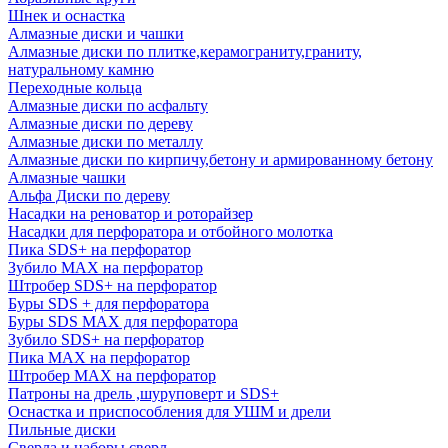
Шнек и оснастка
Алмазные диски и чашки
Алмазные диски по плитке,керамограниту,граниту,
натуральному камню
Переходные кольца
Алмазные диски по асфальту
Алмазные диски по дереву
Алмазные диски по металлу
Алмазные диски по кирпичу,бетону и армированному бетону
Алмазные чашки
Альфа Диски по дереву
Насадки на реноватор и роторайзер
Насадки для перфоратора и отбойного молотка
Пика SDS+ на перфоратор
Зубило MAX на перфоратор
Штробер SDS+ на перфоратор
Буры SDS + для перфоратора
Буры SDS MAX для перфоратора
Зубило SDS+ на перфоратор
Пика MAX на перфоратор
Штробер MAX на перфоратор
Патроны на дрель ,шуруповерт и SDS+
Оснастка и приспособления для УШМ и дрели
Пильные диски
Сверла и наборы сверл