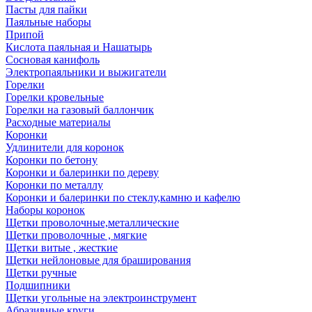
Пасты для пайки
Паяльные наборы
Припой
Кислота паяльная и Нашатырь
Сосновая канифоль
Электропаяльники и выжигатели
Горелки
Горелки кровельные
Горелки на газовый баллончик
Расходные материалы
Коронки
Удлинители для коронок
Коронки по бетону
Коронки и балеринки по дереву
Коронки по металлу
Коронки и балеринки по стеклу,камню и кафелю
Наборы коронок
Щетки проволочные,металлические
Щетки проволочные , мягкие
Щетки витые , жесткие
Щетки нейлоновые для браширования
Щетки ручные
Подшипники
Щетки угольные на электроинструмент
Абразивные круги