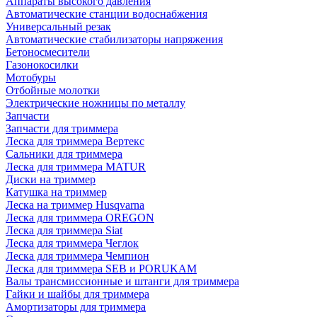
Аппараты высокого давления
Автоматические станции водоснабжения
Универсальный резак
Автоматические стабилизаторы напряжения
Бетоносмесители
Газонокосилки
Мотобуры
Отбойные молотки
Электрические ножницы по металлу
Запчасти
Запчасти для триммера
Леска для триммера Вертекс
Сальники для триммера
Леска для триммера MATUR
Диски на триммер
Катушка на триммер
Леска на триммер Husqvarna
Леска для триммера OREGON
Леска для триммера Siat
Леска для триммера Чеглок
Леска для триммера Чемпион
Леска для триммера SEB и PORUKAM
Валы трансмиссионные и штанги для триммера
Гайки и шайбы для триммера
Амортизаторы для триммера