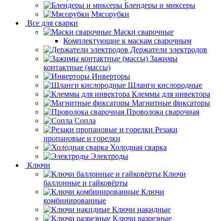
Блендеры и миксеры
Мясорубки
Все для сварки
Маски сварочные
Комплектующие к маскам сварочным
Держатели электродов
Зажимы
контактные (массы)
Инверторы
Шланги кислородные
Клеммы для инвектора
Магнитные фиксаторы
Проволока сварочная
Сопла
Резаки
пропановые и горелки
Холодная сварка
Электроды
Ключи
Ключи
баллонные и гайковёрты
Ключи
комбинированные
Ключи накидные
Ключи разрезные