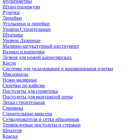
Мультиметры
Штангенциркули
Рулетки
Линейки
Угольники и линейки
Уровни Строительные
Штативы
Уровни Лазерные
Малярно-штукатурный инструмент
Валики и ванночки
Лезвия для ножей канцелярских
Кисти
Системы для укладывания и выравнивания плитки
Макловицы
Ножи малярные
Скребки по кафелю
Пистолеты для герметика
Пистолеты для монтажной пены
Леска строительная
Серпянка
Строительные миксера
Сеткодержатели и сетка абразивная
Термоклеевые пистолеты и стержни
Шпателя
Краска