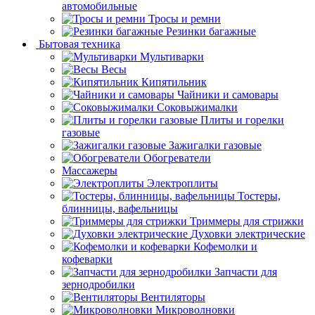
автомобильные
Тросы и ремни
Резинки багажные
Бытовая техника
Мультиварки
Весы
Кипятильник
Чайники и самовары
Соковыжималки
Плиты и горелки
газовые
Зажигалки газовые
Обогреватели
Массажеры
Электроплиты
Тостеры,
блинницы, вафельницы
Триммеры для стрижки
Духовки электрические
Кофемолки и
кофеварки
Запчасти для
зернодробилки
Вентиляторы
Микроволновки