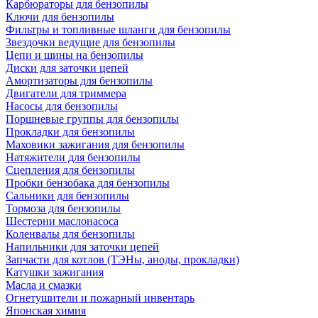
Карбюраторы для бензопилы
Ключи для бензопилы
Фильтры и топливные шланги для бензопилы
Звездочки ведущие для бензопилы
Цепи и шины на бензопилы
Диски для заточки цепей
Амортизаторы для бензопилы
Двигатели для триммера
Насосы для бензопилы
Поршневые группы для бензопилы
Прокладки для бензопилы
Маховики зажигания для бензопилы
Натяжители для бензопилы
Сцепления для бензопилы
Пробки бензобака для бензопилы
Сальники для бензопилы
Тормоза для бензопилы
Шестерни маслонасоса
Коленвалы для бензопилы
Напильники для заточки цепей
Запчасти для котлов (ТЭНы, аноды, прокладки)
Катушки зажигания
Масла и смазки
Огнетушители и пожарный инвентарь
Японская химия