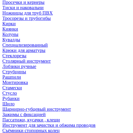
Просечки и кернеры
Тиски и наковальни
Ножницы для труб ПВХ
Тросорезы и трубогибы
Кирки
Киянки
Колуны
Кувалды
Специализированный
Крюки для арматуры
Стеклорезы
Столярный инструмент
Лобзики ручные
Струбцины
Рашпили
Монтировка
Стамески
Стусло
Рубанки
Шило
Шарнирно-губцевый инструмент
Зажимы с фиксацией
Пассатижи, кусачки , клещи
Инструмент для зачистки и обжима проводов
Съёмники стопорных колец