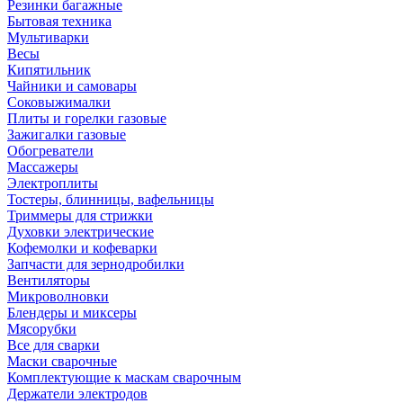
Резинки багажные
Бытовая техника
Мультиварки
Весы
Кипятильник
Чайники и самовары
Соковыжималки
Плиты и горелки газовые
Зажигалки газовые
Обогреватели
Массажеры
Электроплиты
Тостеры, блинницы, вафельницы
Триммеры для стрижки
Духовки электрические
Кофемолки и кофеварки
Запчасти для зернодробилки
Вентиляторы
Микроволновки
Блендеры и миксеры
Мясорубки
Все для сварки
Маски сварочные
Комплектующие к маскам сварочным
Держатели электродов