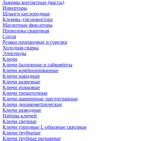
Зажимы контактные (массы)
Инверторы
Шланги кислородные
Клеммы для инвектора
Магнитные фиксаторы
Проволока сварочная
Сопла
Резаки пропановые и горелки
Холодная сварка
Электроды
Ключи
Ключи баллонные и гайковёрты
Ключи комбинированные
Ключи накидные
Ключи разрезные
Ключи рожковые
Ключи трещоточные
Ключи шарнирные /шестигранные
Ключи динамометрические
Ключи разводные
Наборы ключей
Ключи свечные
Ключи торцовые L-образные сквозные
Ключи трубчатые
Ключи трубные рычажные