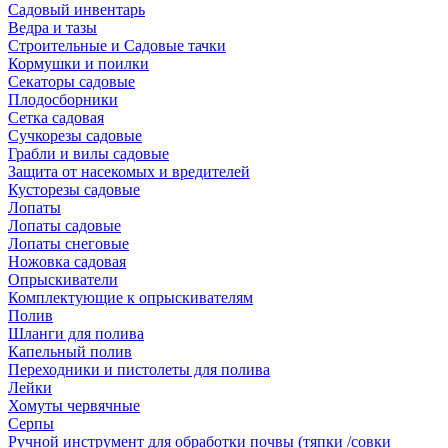
Садовый инвентарь
Ведра и тазы
Строительные и Садовые тачки
Кормушки и поилки
Секаторы садовые
Плодосборники
Сетка садовая
Сучкорезы садовые
Грабли и вилы садовые
Защита от насекомых и вредителей
Кусторезы садовые
Лопаты
Лопаты садовые
Лопаты снеговые
Ножовка садовая
Опрыскиватели
Комплектующие к опрыскивателям
Полив
Шланги для полива
Капельный полив
Переходники и пистолеты для полива
Лейки
Хомуты червячные
Серпы
Ручной инструмент для обработки почвы (тяпки /совки