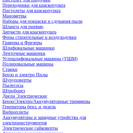
Переходники для краскопульта
Пистолеты для краскопульта
Манометры
Наборы для покраски и сдувания пыли
Шланги для пневмо
Запчасти для краскопульта
Фены строительные и воздуходувки
Граверы и Фрезеры
Шлифовальные машинки
Ленточные машинки
Углошлифовальные машины (УШМ)
Полировальные машины
Станки
Бензо и электро Пилы
Шуруповерты
Пылесосы
Штроборез
Дрели Электрические
Бензо/Электро/Аккумуляторные триммеры
Генераторы бенз. и дизель
Виброплиты
Аккумуляторы и зарядные утройства для
электроинструментов
Электрические гайковерты