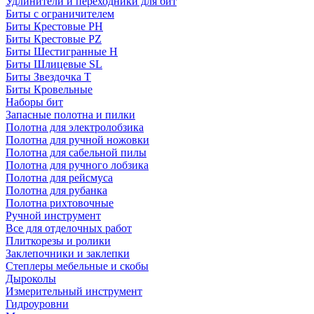
Удлинители и переходники для бит
Биты с ограничителем
Биты Крестовые PH
Биты Крестовые PZ
Биты Шестигранные H
Биты Шлицевые SL
Биты Звездочка T
Биты Кровельные
Наборы бит
Запасные полотна и пилки
Полотна для электролобзика
Полотна для ручной ножовки
Полотна для сабельной пилы
Полотна для ручного лобзика
Полотна для рейсмуса
Полотна для рубанка
Полотна рихтовочные
Ручной инструмент
Все для отделочных работ
Плиткорезы и ролики
Заклепочники и заклепки
Степлеры мебельные и скобы
Дыроколы
Измерительный инструмент
Гидроуровни