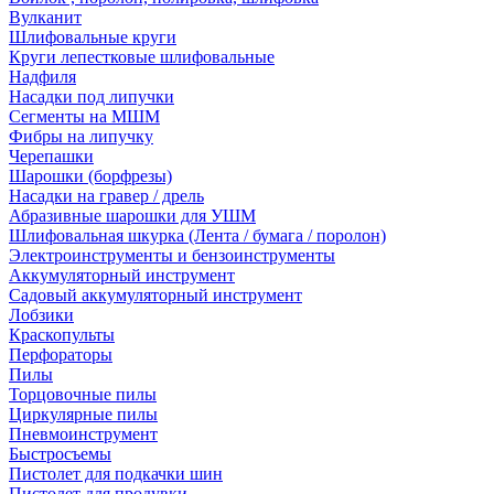
Вулканит
Шлифовальные круги
Круги лепестковые шлифовальные
Надфиля
Насадки под липучки
Сегменты на МШМ
Фибры на липучку
Черепашки
Шарошки (борфрезы)
Насадки на гравер / дрель
Абразивные шарошки для УШМ
Шлифовальная шкурка (Лента / бумага / поролон)
Электроинструменты и бензоинструменты
Аккумуляторный инструмент
Садовый аккумуляторный инструмент
Лобзики
Краскопульты
Перфораторы
Пилы
Торцовочные пилы
Циркулярные пилы
Пневмоинструмент
Быстросъемы
Пистолет для подкачки шин
Пистолет для продувки