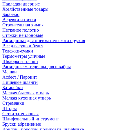
Накладки дверные
Хозяйственные товары
Барбекю
Веревки и нитки
Строительная химия
Нетканое полотно
Стяжки нейлоновые
Расходники для пневматического оружия
Все для сушки белья
Тележки-сумки
Термометры уличные
Швабры и тряпки
Расходные материалы для швабры
Мешки
Асбест / Паронит
Пищевые шланги
Батарейки
Мелкая бытовая утварь
Мелкая кухонная утварь
Стремянки
Шторы
Сетка затеняющая
Шлифовальный инструмент
Бруски абразивные
Войлок , поролон, полировка, шлифовка