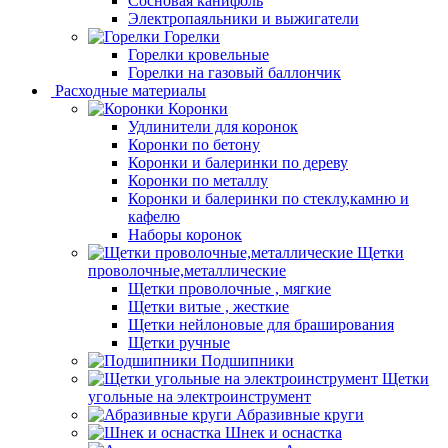
Сосновая канифоль
Электропаяльники и выжигатели
Горелки
Горелки кровельные
Горелки на газовый баллончик
Расходные материалы
Коронки
Удлинители для коронок
Коронки по бетону
Коронки и балеринки по дереву
Коронки по металлу
Коронки и балеринки по стеклу,камню и
кафелю
Наборы коронок
Щетки
проволочные,металлические
Щетки проволочные , мягкие
Щетки витые , жесткие
Щетки нейлоновые для браширования
Щетки ручные
Подшипники
Щетки
угольные на электроинструмент
Абразивные круги
Шнек и оснастка