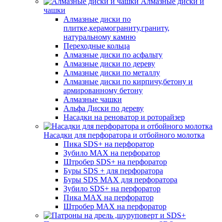
Алмазные диски и
чашки
Алмазные диски по
плитке,керамограниту,граниту,
натуральному камню
Переходные кольца
Алмазные диски по асфальту
Алмазные диски по дереву
Алмазные диски по металлу
Алмазные диски по кирпичу,бетону и
армированному бетону
Алмазные чашки
Альфа Диски по дереву
Насадки на реноватор и роторайзер
Насадки для перфоратора и отбойного молотка
Пика SDS+ на перфоратор
Зубило MAX на перфоратор
Штробер SDS+ на перфоратор
Буры SDS + для перфоратора
Буры SDS MAX для перфоратора
Зубило SDS+ на перфоратор
Пика MAX на перфоратор
Штробер MAX на перфоратор