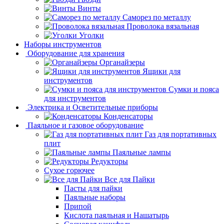
Винты
Саморез по металлу
Проволока вязальная
Уголки
Наборы инструментов
Оборудование для хранения
Органайзеры
Ящики для
инструментов
Сумки и пояса
для инструментов
Электрика и Осветительные приборы
Конденсаторы
Паяльное и газовое оборудование
Газ для портативных
плит
Паяльные лампы
Редукторы
Сухое горючее
Все для Пайки
Пасты для пайки
Паяльные наборы
Припой
Кислота паяльная и Нашатырь