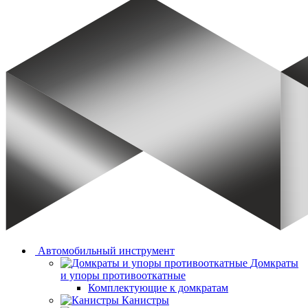
Автомобильный инструмент
Домкраты
и упоры противооткатные
Комплектующие к домкратам
Канистры