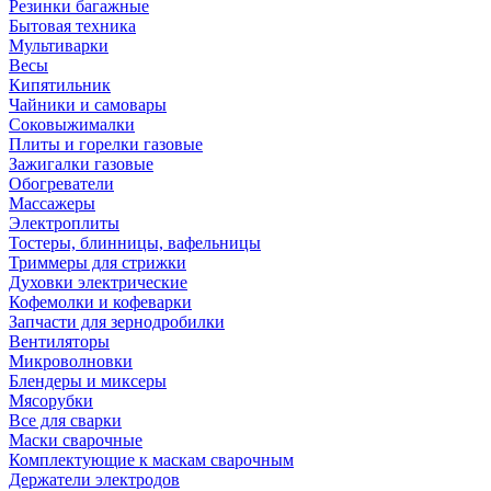
Резинки багажные
Бытовая техника
Мультиварки
Весы
Кипятильник
Чайники и самовары
Соковыжималки
Плиты и горелки газовые
Зажигалки газовые
Обогреватели
Массажеры
Электроплиты
Тостеры, блинницы, вафельницы
Триммеры для стрижки
Духовки электрические
Кофемолки и кофеварки
Запчасти для зернодробилки
Вентиляторы
Микроволновки
Блендеры и миксеры
Мясорубки
Все для сварки
Маски сварочные
Комплектующие к маскам сварочным
Держатели электродов