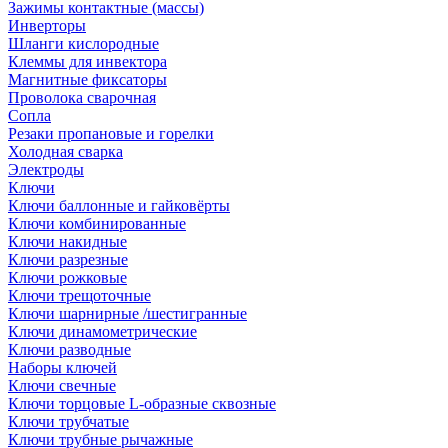
Зажимы контактные (массы)
Инверторы
Шланги кислородные
Клеммы для инвектора
Магнитные фиксаторы
Проволока сварочная
Сопла
Резаки пропановые и горелки
Холодная сварка
Электроды
Ключи
Ключи баллонные и гайковёрты
Ключи комбинированные
Ключи накидные
Ключи разрезные
Ключи рожковые
Ключи трещоточные
Ключи шарнирные /шестигранные
Ключи динамометрические
Ключи разводные
Наборы ключей
Ключи свечные
Ключи торцовые L-образные сквозные
Ключи трубчатые
Ключи трубные рычажные