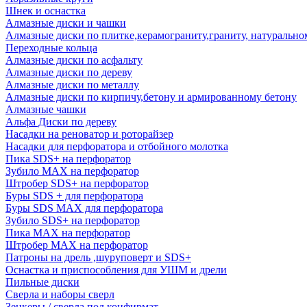
Шнек и оснастка
Алмазные диски и чашки
Алмазные диски по плитке,керамограниту,граниту, натуральн
Переходные кольца
Алмазные диски по асфальту
Алмазные диски по дереву
Алмазные диски по металлу
Алмазные диски по кирпичу,бетону и армированному бетону
Алмазные чашки
Альфа Диски по дереву
Насадки на реноватор и роторайзер
Насадки для перфоратора и отбойного молотка
Пика SDS+ на перфоратор
Зубило MAX на перфоратор
Штробер SDS+ на перфоратор
Буры SDS + для перфоратора
Буры SDS MAX для перфоратора
Зубило SDS+ на перфоратор
Пика MAX на перфоратор
Штробер MAX на перфоратор
Патроны на дрель ,шуруповерт и SDS+
Оснастка и приспособления для УШМ и дрели
Пильные диски
Сверла и наборы сверл
Зенкеры / сверла под конфирмат