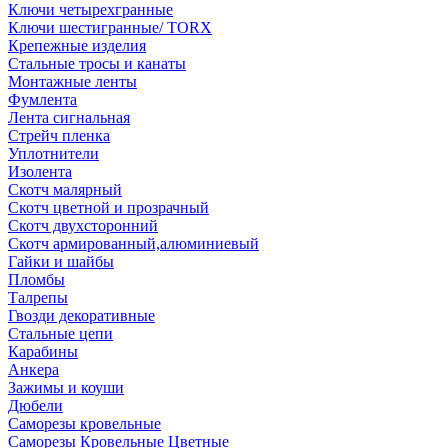
Ключи четырехгранные
Ключи шестигранные/ TORX
Крепежные изделия
Стальные тросы и канаты
Монтажные ленты
Фумлента
Лента сигнальная
Стрейч пленка
Уплотнители
Изолента
Скотч малярный
Скотч цветной и прозрачный
Скотч двухсторонний
Скотч армированный,алюминиевый
Гайки и шайбы
Пломбы
Талрепы
Гвозди декоративные
Стальные цепи
Карабины
Анкера
Зажимы и коуши
Дюбели
Саморезы кровельные
Саморезы Кровельные Цветные