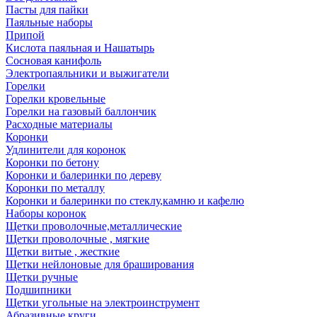
Пасты для пайки
Паяльные наборы
Припой
Кислота паяльная и Нашатырь
Сосновая канифоль
Электропаяльники и выжигатели
Горелки
Горелки кровельные
Горелки на газовый баллончик
Расходные материалы
Коронки
Удлинители для коронок
Коронки по бетону
Коронки и балеринки по дереву
Коронки по металлу
Коронки и балеринки по стеклу,камню и кафелю
Наборы коронок
Щетки проволочные,металлические
Щетки проволочные , мягкие
Щетки витые , жесткие
Щетки нейлоновые для браширования
Щетки ручные
Подшипники
Щетки угольные на электроинструмент
Абразивные круги