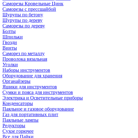
Саморезы Кровельные Цинк
Саморезы с прессшайбой
Шурупы по бетону
Шурупы по дереву
Саморезы по дереву
Болты
Шпильки
Гвозди
Винты
Саморез по металлу
Проволока вязальная
Уголки
Наборы инструментов
Оборудование для хранения
Органайзеры
Ящики для инструментов
Сумки и пояса для инструментов
Электрика и Осветительные приборы
Конденсаторы
Паяльное и газовое оборудование
Газ для портативных плит
Паяльные лампы
Редукторы
Сухое горючее
Все для Пайки