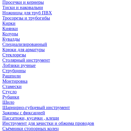
Просечки и кернеры
Тиски и наковальни
Ножницы для труб ПВХ
Тросорезы и трубогибы
Кирки
Киянки
Колуны
Кувалды
Специализированный
Крюки для арматуры
Стеклорезы
Столярный инструмент
Лобзики ручные
Струбцины
Рашпили
Монтировка
Стамески
Стусло
Рубанки
Шило
Шарнирно-губцевый инструмент
Зажимы с фиксацией
Пассатижи, кусачки , клещи
Инструмент для зачистки и обжима проводов
Съёмники стопорных колец