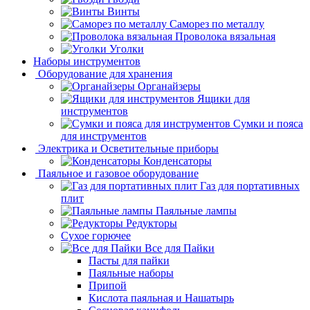
Винты
Саморез по металлу
Проволока вязальная
Уголки
Наборы инструментов
Оборудование для хранения
Органайзеры
Ящики для
инструментов
Сумки и пояса
для инструментов
Электрика и Осветительные приборы
Конденсаторы
Паяльное и газовое оборудование
Газ для портативных
плит
Паяльные лампы
Редукторы
Сухое горючее
Все для Пайки
Пасты для пайки
Паяльные наборы
Припой
Кислота паяльная и Нашатырь