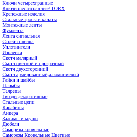
Ключи четырехгранные
Ключи шестигранные/ TORX
Крепежные изделия
Стальные тросы и канаты
Монтажные ленты
Фумлента
Лента сигнальная
Стрейч пленка
Уплотнители
Изолента
Скотч малярный
Скотч цветной и прозрачный
Скотч двухсторонний
Скотч армированный,алюминиевый
Гайки и шайбы
Пломбы
Талрепы
Гвозди декоративные
Стальные цепи
Карабины
Анкера
Зажимы и коуши
Дюбели
Саморезы кровельные
Саморезы Кровельные Цветные