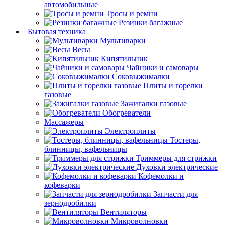
автомобильные
Тросы и ремни
Резинки багажные
Бытовая техника
Мультиварки
Весы
Кипятильник
Чайники и самовары
Соковыжималки
Плиты и горелки
газовые
Зажигалки газовые
Обогреватели
Массажеры
Электроплиты
Тостеры,
блинницы, вафельницы
Триммеры для стрижки
Духовки электрические
Кофемолки и
кофеварки
Запчасти для
зернодробилки
Вентиляторы
Микроволновки