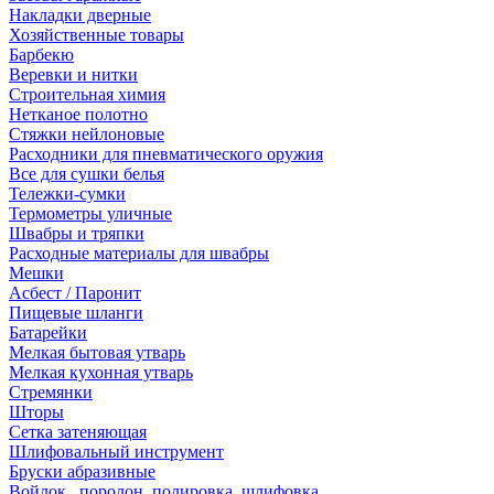
Накладки дверные
Хозяйственные товары
Барбекю
Веревки и нитки
Строительная химия
Нетканое полотно
Стяжки нейлоновые
Расходники для пневматического оружия
Все для сушки белья
Тележки-сумки
Термометры уличные
Швабры и тряпки
Расходные материалы для швабры
Мешки
Асбест / Паронит
Пищевые шланги
Батарейки
Мелкая бытовая утварь
Мелкая кухонная утварь
Стремянки
Шторы
Сетка затеняющая
Шлифовальный инструмент
Бруски абразивные
Войлок , поролон, полировка, шлифовка