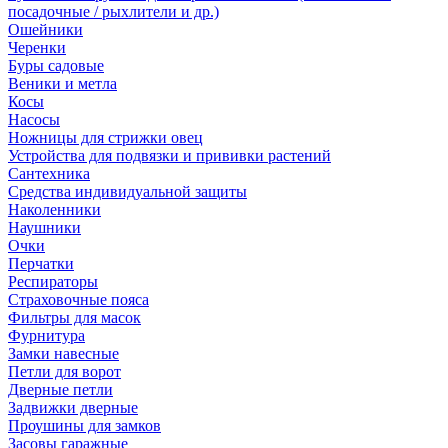
посадочные / рыхлители и др.)
Ошейники
Черенки
Буры садовые
Веники и метла
Косы
Насосы
Ножницы для стрижки овец
Устройства для подвязки и прививки растений
Сантехника
Средства индивидуальной защиты
Наколенники
Наушники
Очки
Перчатки
Респираторы
Страховочные пояса
Фильтры для масок
Фурнитура
Замки навесные
Петли для ворот
Дверные петли
Задвижки дверные
Проушины для замков
Засовы гаражные