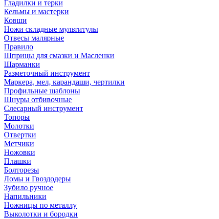
Гладилки и терки
Кельмы и мастерки
Ковши
Ножи складные мультитулы
Отвесы малярные
Правило
Шприцы для смазки и Масленки
Шарманки
Разметочный инструмент
Маркера, мел, карандаши, чертилки
Профильные шаблоны
Шнуры отбивочные
Слесарный инструмент
Топоры
Молотки
Отвертки
Метчики
Ножовки
Плашки
Болторезы
Ломы и Гвоздодеры
Зубило ручное
Напильники
Ножницы по металлу
Выколотки и бородки