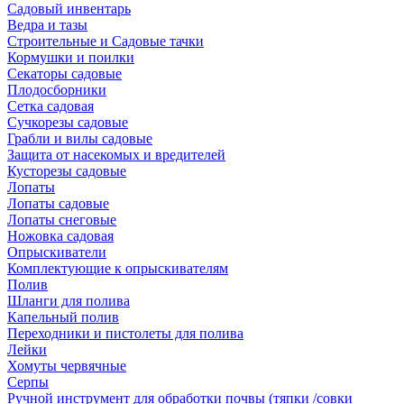
Садовый инвентарь
Ведра и тазы
Строительные и Садовые тачки
Кормушки и поилки
Секаторы садовые
Плодосборники
Сетка садовая
Сучкорезы садовые
Грабли и вилы садовые
Защита от насекомых и вредителей
Кусторезы садовые
Лопаты
Лопаты садовые
Лопаты снеговые
Ножовка садовая
Опрыскиватели
Комплектующие к опрыскивателям
Полив
Шланги для полива
Капельный полив
Переходники и пистолеты для полива
Лейки
Хомуты червячные
Серпы
Ручной инструмент для обработки почвы (тяпки /совки