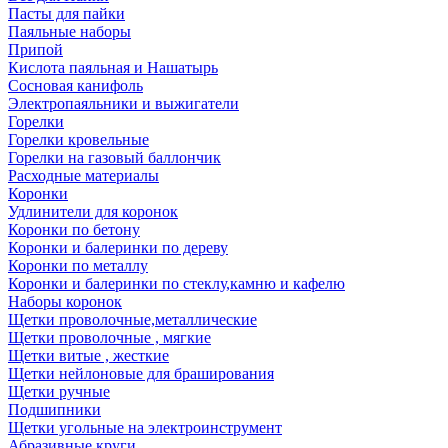
Пасты для пайки
Паяльные наборы
Припой
Кислота паяльная и Нашатырь
Сосновая канифоль
Электропаяльники и выжигатели
Горелки
Горелки кровельные
Горелки на газовый баллончик
Расходные материалы
Коронки
Удлинители для коронок
Коронки по бетону
Коронки и балеринки по дереву
Коронки по металлу
Коронки и балеринки по стеклу,камню и кафелю
Наборы коронок
Щетки проволочные,металлические
Щетки проволочные , мягкие
Щетки витые , жесткие
Щетки нейлоновые для браширования
Щетки ручные
Подшипники
Щетки угольные на электроинструмент
Абразивные круги