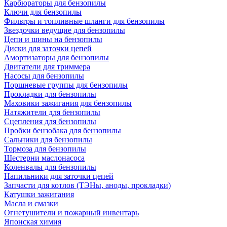
Карбюраторы для бензопилы
Ключи для бензопилы
Фильтры и топливные шланги для бензопилы
Звездочки ведущие для бензопилы
Цепи и шины на бензопилы
Диски для заточки цепей
Амортизаторы для бензопилы
Двигатели для триммера
Насосы для бензопилы
Поршневые группы для бензопилы
Прокладки для бензопилы
Маховики зажигания для бензопилы
Натяжители для бензопилы
Сцепления для бензопилы
Пробки бензобака для бензопилы
Сальники для бензопилы
Тормоза для бензопилы
Шестерни маслонасоса
Коленвалы для бензопилы
Напильники для заточки цепей
Запчасти для котлов (ТЭНы, аноды, прокладки)
Катушки зажигания
Масла и смазки
Огнетушители и пожарный инвентарь
Японская химия