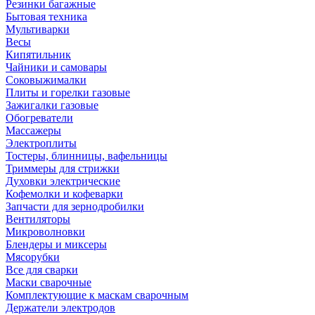
Резинки багажные
Бытовая техника
Мультиварки
Весы
Кипятильник
Чайники и самовары
Соковыжималки
Плиты и горелки газовые
Зажигалки газовые
Обогреватели
Массажеры
Электроплиты
Тостеры, блинницы, вафельницы
Триммеры для стрижки
Духовки электрические
Кофемолки и кофеварки
Запчасти для зернодробилки
Вентиляторы
Микроволновки
Блендеры и миксеры
Мясорубки
Все для сварки
Маски сварочные
Комплектующие к маскам сварочным
Держатели электродов