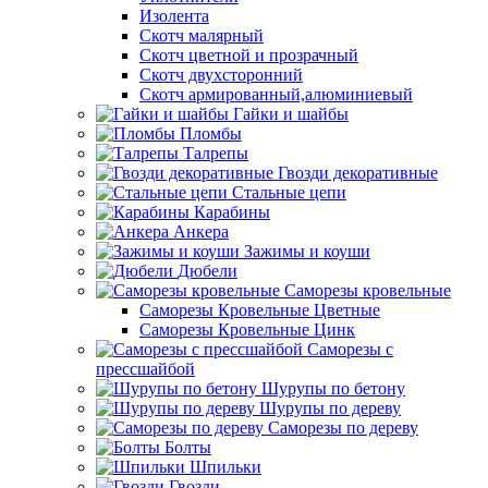
Изолента
Скотч малярный
Скотч цветной и прозрачный
Скотч двухсторонний
Скотч армированный,алюминиевый
Гайки и шайбы
Пломбы
Талрепы
Гвозди декоративные
Стальные цепи
Карабины
Анкера
Зажимы и коуши
Дюбели
Саморезы кровельные
Саморезы Кровельные Цветные
Саморезы Кровельные Цинк
Саморезы с
прессшайбой
Шурупы по бетону
Шурупы по дереву
Саморезы по дереву
Болты
Шпильки
Гвозди