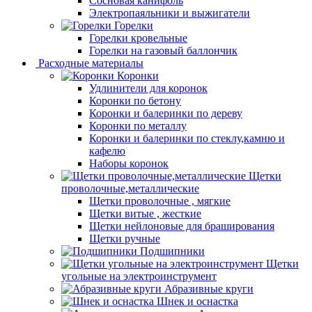
Сосновая канифоль
Электропаяльники и выжигатели
Горелки
Горелки кровельные
Горелки на газовый баллончик
Расходные материалы
Коронки
Удлинители для коронок
Коронки по бетону
Коронки и балеринки по дереву
Коронки по металлу
Коронки и балеринки по стеклу,камню и
кафелю
Наборы коронок
Щетки
проволочные,металлические
Щетки проволочные , мягкие
Щетки витые , жесткие
Щетки нейлоновые для браширования
Щетки ручные
Подшипники
Щетки
угольные на электроинструмент
Абразивные круги
Шнек и оснастка