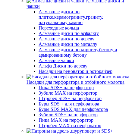
Алмазные диски и
чашки
Алмазные диски по
плитке,керамограниту,граниту,
натуральному камню
Переходные кольца
Алмазные диски по асфальту
Алмазные диски по дереву
Алмазные диски по металлу
Алмазные диски по кирпичу,бетону и
армированному бетону
Алмазные чашки
Альфа Диски по дереву
Насадки на реноватор и роторайзер
Насадки для перфоратора и отбойного молотка
Пика SDS+ на перфоратор
Зубило MAX на перфоратор
Штробер SDS+ на перфоратор
Буры SDS + для перфоратора
Буры SDS MAX для перфоратора
Зубило SDS+ на перфоратор
Пика MAX на перфоратор
Штробер MAX на перфоратор