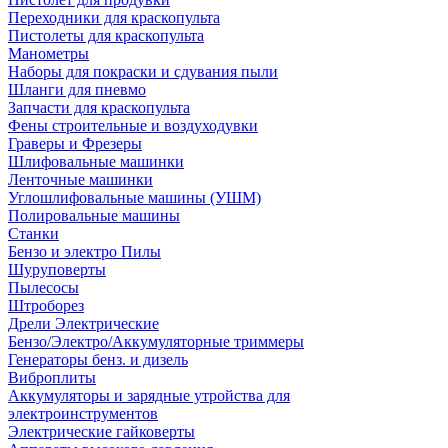
Переходники для краскопульта
Пистолеты для краскопульта
Манометры
Наборы для покраски и сдувания пыли
Шланги для пневмо
Запчасти для краскопульта
Фены строительные и воздуходувки
Граверы и Фрезеры
Шлифовальные машинки
Ленточные машинки
Углошлифовальные машины (УШМ)
Полировальные машины
Станки
Бензо и электро Пилы
Шуруповерты
Пылесосы
Штроборез
Дрели Электрические
Бензо/Электро/Аккумуляторные триммеры
Генераторы бенз. и дизель
Виброплиты
Аккумуляторы и зарядные утройства для
электроинструментов
Электрические гайковерты