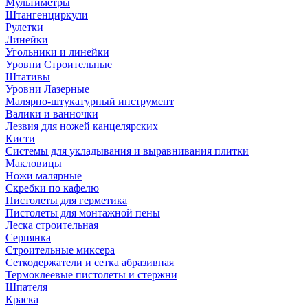
Мультиметры
Штангенциркули
Рулетки
Линейки
Угольники и линейки
Уровни Строительные
Штативы
Уровни Лазерные
Малярно-штукатурный инструмент
Валики и ванночки
Лезвия для ножей канцелярских
Кисти
Системы для укладывания и выравнивания плитки
Макловицы
Ножи малярные
Скребки по кафелю
Пистолеты для герметика
Пистолеты для монтажной пены
Леска строительная
Серпянка
Строительные миксера
Сеткодержатели и сетка абразивная
Термоклеевые пистолеты и стержни
Шпателя
Краска