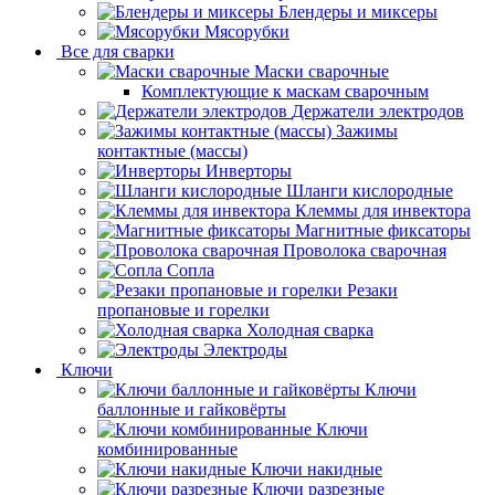
Блендеры и миксеры
Мясорубки
Все для сварки
Маски сварочные
Комплектующие к маскам сварочным
Держатели электродов
Зажимы
контактные (массы)
Инверторы
Шланги кислородные
Клеммы для инвектора
Магнитные фиксаторы
Проволока сварочная
Сопла
Резаки
пропановые и горелки
Холодная сварка
Электроды
Ключи
Ключи
баллонные и гайковёрты
Ключи
комбинированные
Ключи накидные
Ключи разрезные