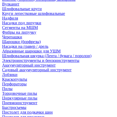
Вулканит
Шлифовальные круги
Круги лепестковые шлифовальные
Надфиля
Насадки под липучки
Сегменты на МШМ
Фибры на липучку
Черепашки
Шарошки (борфрезы)
Насадки на гравер / дрель
Абразивные шарошки для УШМ
Шлифовальная шкурка (Лента / бумага / поролон)
Электроинструменты и бензоинструменты
Аккумуляторный инструмент
Садовый аккумуляторный инструмент
Лобзики
Краскопульты
Перфораторы
Пилы
Торцовочные пилы
Циркулярные пилы
Пневмоинструмент
Быстросъемы
Пистолет для подкачки шин
Пистолет для продувки