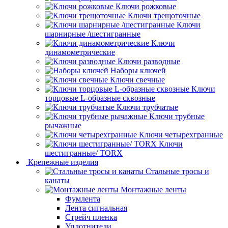
Ключи рожковые
Ключи трещоточные
Ключи
шарнирные /шестигранные
Ключи
динамометрические
Ключи разводные
Наборы ключей
Ключи свечные
Ключи
торцовые L-образные сквозные
Ключи трубчатые
Ключи трубные
рычажные
Ключи четырехгранные
Ключи
шестигранные/ TORX
Крепежные изделия
Стальные тросы и
канаты
Монтажные ленты
Фумлента
Лента сигнальная
Стрейч пленка
Уплотнители