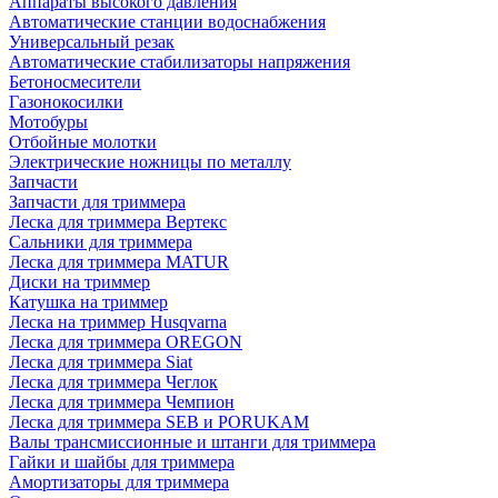
Аппараты высокого давления
Автоматические станции водоснабжения
Универсальный резак
Автоматические стабилизаторы напряжения
Бетоносмесители
Газонокосилки
Мотобуры
Отбойные молотки
Электрические ножницы по металлу
Запчасти
Запчасти для триммера
Леска для триммера Вертекс
Сальники для триммера
Леска для триммера MATUR
Диски на триммер
Катушка на триммер
Леска на триммер Husqvarna
Леска для триммера OREGON
Леска для триммера Siat
Леска для триммера Чеглок
Леска для триммера Чемпион
Леска для триммера SEB и PORUKAM
Валы трансмиссионные и штанги для триммера
Гайки и шайбы для триммера
Амортизаторы для триммера