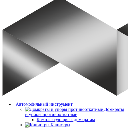
Автомобильный инструмент
Домкраты
и упоры противооткатные
Комплектующие к домкратам
Канистры