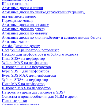
Шнек и оснастка
Алмазные диски и чашки
Алмазные диски по плитке,керамограниту,граниту,
натуральному камню
Переходные кольца
Алмазные диски по асфальту
Алмазные диски по дереву
Алмазные диски по металлу
Алмазные диски по кирпичу,бетону и армированному бетону
Алмазные чашки
Альфа Диски по дереву
Насадки на реноватор и роторайзер
Насадки для перфоратора и отбойного молотка
Пика SDS+ на перфоратор
Зубило MAX на перфоратор
Штробер SDS+ на перфоратор
Буры SDS + для перфоратора
Буры SDS MAX для перфоратора
Зубило SDS+ на перфоратор
Пика MAX на перфоратор
Штробер MAX на перфоратор
Патроны на дрель ,шуруповерт и SDS+
Оснастка и приспособления для УШМ и дрели
Пильные диски
Сверла и наборы сверл