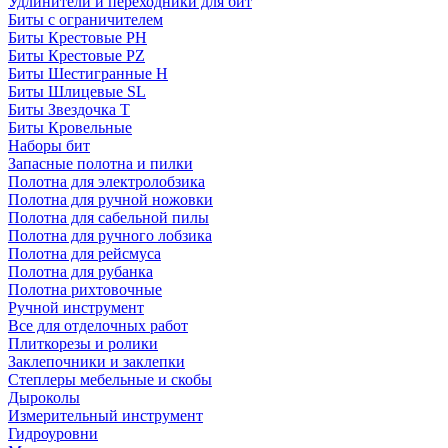
Удлинители и переходники для бит
Биты с ограничителем
Биты Крестовые PH
Биты Крестовые PZ
Биты Шестигранные H
Биты Шлицевые SL
Биты Звездочка T
Биты Кровельные
Наборы бит
Запасные полотна и пилки
Полотна для электролобзика
Полотна для ручной ножовки
Полотна для сабельной пилы
Полотна для ручного лобзика
Полотна для рейсмуса
Полотна для рубанка
Полотна рихтовочные
Ручной инструмент
Все для отделочных работ
Плиткорезы и ролики
Заклепочники и заклепки
Степлеры мебельные и скобы
Дыроколы
Измерительный инструмент
Гидроуровни