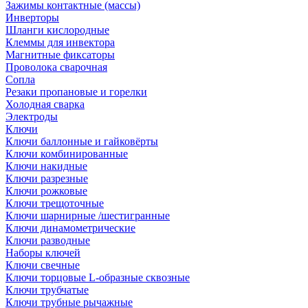
Зажимы контактные (массы)
Инверторы
Шланги кислородные
Клеммы для инвектора
Магнитные фиксаторы
Проволока сварочная
Сопла
Резаки пропановые и горелки
Холодная сварка
Электроды
Ключи
Ключи баллонные и гайковёрты
Ключи комбинированные
Ключи накидные
Ключи разрезные
Ключи рожковые
Ключи трещоточные
Ключи шарнирные /шестигранные
Ключи динамометрические
Ключи разводные
Наборы ключей
Ключи свечные
Ключи торцовые L-образные сквозные
Ключи трубчатые
Ключи трубные рычажные