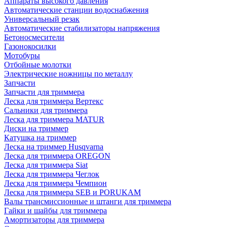
Аппараты высокого давления
Автоматические станции водоснабжения
Универсальный резак
Автоматические стабилизаторы напряжения
Бетоносмесители
Газонокосилки
Мотобуры
Отбойные молотки
Электрические ножницы по металлу
Запчасти
Запчасти для триммера
Леска для триммера Вертекс
Сальники для триммера
Леска для триммера MATUR
Диски на триммер
Катушка на триммер
Леска на триммер Husqvarna
Леска для триммера OREGON
Леска для триммера Siat
Леска для триммера Чеглок
Леска для триммера Чемпион
Леска для триммера SEB и PORUKAM
Валы трансмиссионные и штанги для триммера
Гайки и шайбы для триммера
Амортизаторы для триммера