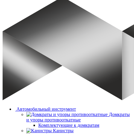
Автомобильный инструмент
Домкраты
и упоры противооткатные
Комплектующие к домкратам
Канистры