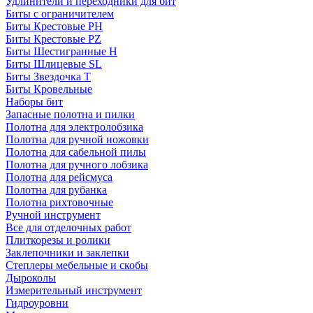
Удлинители и переходники для бит
Биты с ограничителем
Биты Крестовые PH
Биты Крестовые PZ
Биты Шестигранные H
Биты Шлицевые SL
Биты Звездочка T
Биты Кровельные
Наборы бит
Запасные полотна и пилки
Полотна для электролобзика
Полотна для ручной ножовки
Полотна для сабельной пилы
Полотна для ручного лобзика
Полотна для рейсмуса
Полотна для рубанка
Полотна рихтовочные
Ручной инструмент
Все для отделочных работ
Плиткорезы и ролики
Заклепочники и заклепки
Степлеры мебельные и скобы
Дыроколы
Измерительный инструмент
Гидроуровни