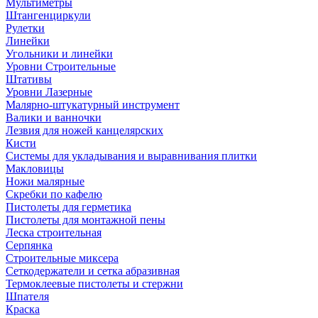
Мультиметры
Штангенциркули
Рулетки
Линейки
Угольники и линейки
Уровни Строительные
Штативы
Уровни Лазерные
Малярно-штукатурный инструмент
Валики и ванночки
Лезвия для ножей канцелярских
Кисти
Системы для укладывания и выравнивания плитки
Макловицы
Ножи малярные
Скребки по кафелю
Пистолеты для герметика
Пистолеты для монтажной пены
Леска строительная
Серпянка
Строительные миксера
Сеткодержатели и сетка абразивная
Термоклеевые пистолеты и стержни
Шпателя
Краска