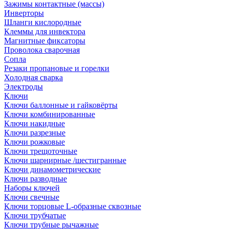
Зажимы контактные (массы)
Инверторы
Шланги кислородные
Клеммы для инвектора
Магнитные фиксаторы
Проволока сварочная
Сопла
Резаки пропановые и горелки
Холодная сварка
Электроды
Ключи
Ключи баллонные и гайковёрты
Ключи комбинированные
Ключи накидные
Ключи разрезные
Ключи рожковые
Ключи трещоточные
Ключи шарнирные /шестигранные
Ключи динамометрические
Ключи разводные
Наборы ключей
Ключи свечные
Ключи торцовые L-образные сквозные
Ключи трубчатые
Ключи трубные рычажные