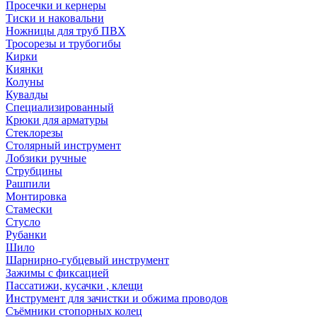
Просечки и кернеры
Тиски и наковальни
Ножницы для труб ПВХ
Тросорезы и трубогибы
Кирки
Киянки
Колуны
Кувалды
Специализированный
Крюки для арматуры
Стеклорезы
Столярный инструмент
Лобзики ручные
Струбцины
Рашпили
Монтировка
Стамески
Стусло
Рубанки
Шило
Шарнирно-губцевый инструмент
Зажимы с фиксацией
Пассатижи, кусачки , клещи
Инструмент для зачистки и обжима проводов
Съёмники стопорных колец