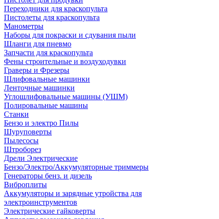
Переходники для краскопульта
Пистолеты для краскопульта
Манометры
Наборы для покраски и сдувания пыли
Шланги для пневмо
Запчасти для краскопульта
Фены строительные и воздуходувки
Граверы и Фрезеры
Шлифовальные машинки
Ленточные машинки
Углошлифовальные машины (УШМ)
Полировальные машины
Станки
Бензо и электро Пилы
Шуруповерты
Пылесосы
Штроборез
Дрели Электрические
Бензо/Электро/Аккумуляторные триммеры
Генераторы бенз. и дизель
Виброплиты
Аккумуляторы и зарядные утройства для
электроинструментов
Электрические гайковерты