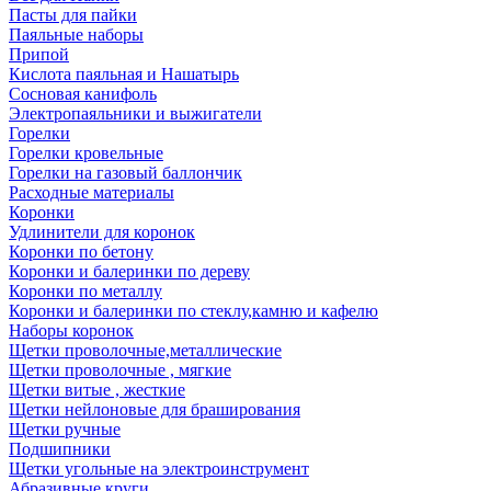
Пасты для пайки
Паяльные наборы
Припой
Кислота паяльная и Нашатырь
Сосновая канифоль
Электропаяльники и выжигатели
Горелки
Горелки кровельные
Горелки на газовый баллончик
Расходные материалы
Коронки
Удлинители для коронок
Коронки по бетону
Коронки и балеринки по дереву
Коронки по металлу
Коронки и балеринки по стеклу,камню и кафелю
Наборы коронок
Щетки проволочные,металлические
Щетки проволочные , мягкие
Щетки витые , жесткие
Щетки нейлоновые для браширования
Щетки ручные
Подшипники
Щетки угольные на электроинструмент
Абразивные круги