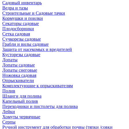
Садовый инвентарь
Ведра и тазы
Строительные и Садовые тачки
Кормушки и поилки
Секаторы садовые
Плодосборники
Сетка садовая
Сучкорезы садовые
Грабли и вилы садовые
Защита от насекомых и вредителей
Кусторезы садовые
Лопаты
Лопаты садовые
Лопаты снеговые
Ножовка садовая
Опрыскиватели
Комплектующие к опрыскивателям
Полив
Шланги для полива
Капельный полив
Переходники и пистолеты для полива
Лейки
Хомуты червячные
Серпы
Ручной инструмент для обработки почвы (тяпки /совки