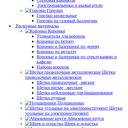
Сосновая канифоль
Электропаяльники и выжигатели
Горелки
Горелки кровельные
Горелки на газовый баллончик
Расходные материалы
Коронки
Удлинители для коронок
Коронки по бетону
Коронки и балеринки по дереву
Коронки по металлу
Коронки и балеринки по стеклу,камню и
кафелю
Наборы коронок
Щетки
проволочные,металлические
Щетки проволочные , мягкие
Щетки витые , жесткие
Щетки нейлоновые для браширования
Щетки ручные
Подшипники
Щетки
угольные на электроинструмент
Абразивные круги
Шнек и оснастка