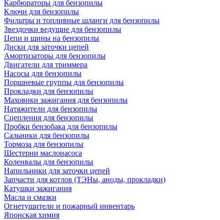
Карбюраторы для бензопилы
Ключи для бензопилы
Фильтры и топливные шланги для бензопилы
Звездочки ведущие для бензопилы
Цепи и шины на бензопилы
Диски для заточки цепей
Амортизаторы для бензопилы
Двигатели для триммера
Насосы для бензопилы
Поршневые группы для бензопилы
Прокладки для бензопилы
Маховики зажигания для бензопилы
Натяжители для бензопилы
Сцепления для бензопилы
Пробки бензобака для бензопилы
Сальники для бензопилы
Тормоза для бензопилы
Шестерни маслонасоса
Коленвалы для бензопилы
Напильники для заточки цепей
Запчасти для котлов (ТЭНы, аноды, прокладки)
Катушки зажигания
Масла и смазки
Огнетушители и пожарный инвентарь
Японская химия