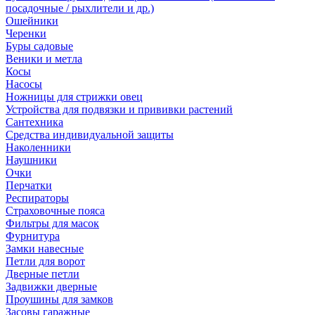
посадочные / рыхлители и др.)
Ошейники
Черенки
Буры садовые
Веники и метла
Косы
Насосы
Ножницы для стрижки овец
Устройства для подвязки и прививки растений
Сантехника
Средства индивидуальной защиты
Наколенники
Наушники
Очки
Перчатки
Респираторы
Страховочные пояса
Фильтры для масок
Фурнитура
Замки навесные
Петли для ворот
Дверные петли
Задвижки дверные
Проушины для замков
Засовы гаражные