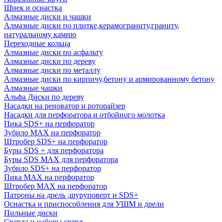
Шнек и оснастка
Алмазные диски и чашки
Алмазные диски по плитке,керамограниту,граниту,
натуральному камню
Переходные кольца
Алмазные диски по асфальту
Алмазные диски по дереву
Алмазные диски по металлу
Алмазные диски по кирпичу,бетону и армированному бетону
Алмазные чашки
Альфа Диски по дереву
Насадки на реноватор и роторайзер
Насадки для перфоратора и отбойного молотка
Пика SDS+ на перфоратор
Зубило MAX на перфоратор
Штробер SDS+ на перфоратор
Буры SDS + для перфоратора
Буры SDS MAX для перфоратора
Зубило SDS+ на перфоратор
Пика MAX на перфоратор
Штробер MAX на перфоратор
Патроны на дрель ,шуруповерт и SDS+
Оснастка и приспособления для УШМ и дрели
Пильные диски
Сверла и наборы сверл