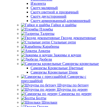
Изолента
Скотч малярный
Скотч цветной и прозрачный
Скотч двухсторонний
Скотч армированный,алюминиевый
Гайки и шайбы
Пломбы
Талрепы
Гвозди декоративные
Стальные цепи
Карабины
Анкера
Зажимы и коуши
Дюбели
Саморезы кровельные
Саморезы Кровельные Цветные
Саморезы Кровельные Цинк
Саморезы с
прессшайбой
Шурупы по бетону
Шурупы по дереву
Саморезы по дереву
Болты
Шпильки
Гвозди