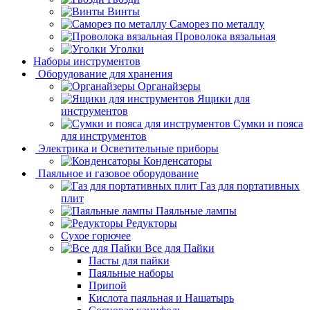
Винты
Саморез по металлу
Проволока вязальная
Уголки
Наборы инструментов
Оборудование для хранения
Органайзеры
Ящики для
инструментов
Сумки и пояса
для инструментов
Электрика и Осветительные приборы
Конденсаторы
Паяльное и газовое оборудование
Газ для портативных
плит
Паяльные лампы
Редукторы
Сухое горючее
Все для Пайки
Пасты для пайки
Паяльные наборы
Припой
Кислота паяльная и Нашатырь