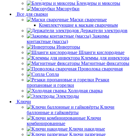
Блендеры и миксеры
Мясорубки
Все для сварки
Маски сварочные
Комплектующие к маскам сварочным
Держатели электродов
Зажимы
контактные (массы)
Инверторы
Шланги кислородные
Клеммы для инвектора
Магнитные фиксаторы
Проволока сварочная
Сопла
Резаки
пропановые и горелки
Холодная сварка
Электроды
Ключи
Ключи
баллонные и гайковёрты
Ключи
комбинированные
Ключи накидные
Ключи разрезные