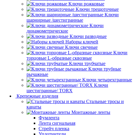
Ключи рожковые
Ключи трещоточные
Ключи
шарнирные /шестигранные
Ключи
динамометрические
Ключи разводные
Наборы ключей
Ключи свечные
Ключи
торцовые L-образные сквозные
Ключи трубчатые
Ключи трубные
рычажные
Ключи четырехгранные
Ключи
шестигранные/ TORX
Крепежные изделия
Стальные тросы и
канаты
Монтажные ленты
Фумлента
Лента сигнальная
Стрейч пленка
Уплотнители