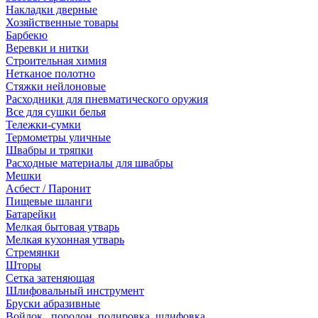
Накладки дверные
Хозяйственные товары
Барбекю
Веревки и нитки
Строительная химия
Нетканое полотно
Стяжки нейлоновые
Расходники для пневматического оружия
Все для сушки белья
Тележки-сумки
Термометры уличные
Швабры и тряпки
Расходные материалы для швабры
Мешки
Асбест / Паронит
Пищевые шланги
Батарейки
Мелкая бытовая утварь
Мелкая кухонная утварь
Стремянки
Шторы
Сетка затеняющая
Шлифовальный инструмент
Бруски абразивные
Войлок , поролон, полировка, шлифовка