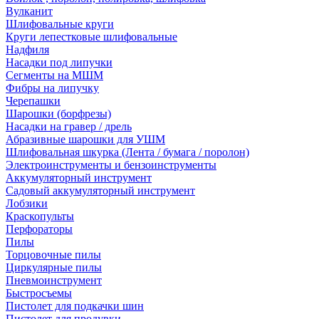
Вулканит
Шлифовальные круги
Круги лепестковые шлифовальные
Надфиля
Насадки под липучки
Сегменты на МШМ
Фибры на липучку
Черепашки
Шарошки (борфрезы)
Насадки на гравер / дрель
Абразивные шарошки для УШМ
Шлифовальная шкурка (Лента / бумага / поролон)
Электроинструменты и бензоинструменты
Аккумуляторный инструмент
Садовый аккумуляторный инструмент
Лобзики
Краскопульты
Перфораторы
Пилы
Торцовочные пилы
Циркулярные пилы
Пневмоинструмент
Быстросъемы
Пистолет для подкачки шин
Пистолет для продувки