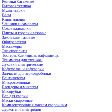
Резинки багажные
Бытовая техника
Мультиварки
Весы
Кипятильник
Чайники и самовары
Соковыжималки
Плиты и горелки газовые
Зажигалки газовые
Обогреватели
Массажеры
Электроплиты
Тостеры, блинницы, вафельницы
Триммеры для стрижки
Духовки электрические
Кофемолки и кофеварки
Запчасти для зернодробилки
Вентиляторы
Микроволновки
Блендеры и миксеры
Мясорубки
Все для сварки
Маски сварочные
Комплектующие к маскам сварочным
Держатели электродов