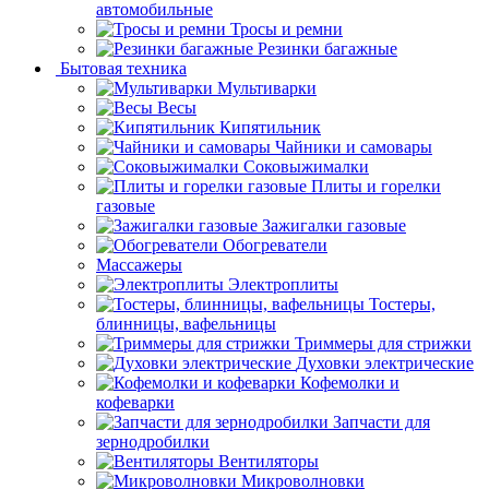
автомобильные
Тросы и ремни
Резинки багажные
Бытовая техника
Мультиварки
Весы
Кипятильник
Чайники и самовары
Соковыжималки
Плиты и горелки
газовые
Зажигалки газовые
Обогреватели
Массажеры
Электроплиты
Тостеры,
блинницы, вафельницы
Триммеры для стрижки
Духовки электрические
Кофемолки и
кофеварки
Запчасти для
зернодробилки
Вентиляторы
Микроволновки