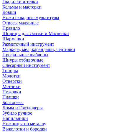
Гладилки и терки
Кельмы и мастерки
Ковши
Ножи складные мультитулы
Отвесы малярные
Правило
Шприцы для смазки и Масленки
Шарманки
Разметочный инструмент
Маркера, мел, карандаши, чертилки
Профильные шаблоны
Шнуры отбивочные
Слесарный инструмент
Топоры
Молотки
Отвертки
Метчики
Ножовки
Плашки
Болторезы
Ломы и Гвоздодеры
Зубило ручное
Напильники
Ножницы по металлу
Выколотки и бородки