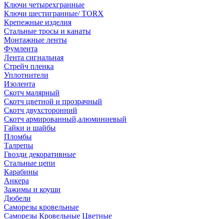
Ключи четырехгранные
Ключи шестигранные/ TORX
Крепежные изделия
Стальные тросы и канаты
Монтажные ленты
Фумлента
Лента сигнальная
Стрейч пленка
Уплотнители
Изолента
Скотч малярный
Скотч цветной и прозрачный
Скотч двухсторонний
Скотч армированный,алюминиевый
Гайки и шайбы
Пломбы
Талрепы
Гвозди декоративные
Стальные цепи
Карабины
Анкера
Зажимы и коуши
Дюбели
Саморезы кровельные
Саморезы Кровельные Цветные