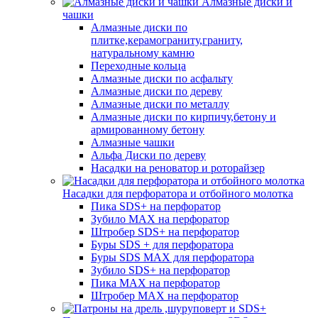
Алмазные диски и
чашки
Алмазные диски по
плитке,керамограниту,граниту,
натуральному камню
Переходные кольца
Алмазные диски по асфальту
Алмазные диски по дереву
Алмазные диски по металлу
Алмазные диски по кирпичу,бетону и
армированному бетону
Алмазные чашки
Альфа Диски по дереву
Насадки на реноватор и роторайзер
Насадки для перфоратора и отбойного молотка
Пика SDS+ на перфоратор
Зубило MAX на перфоратор
Штробер SDS+ на перфоратор
Буры SDS + для перфоратора
Буры SDS MAX для перфоратора
Зубило SDS+ на перфоратор
Пика MAX на перфоратор
Штробер MAX на перфоратор