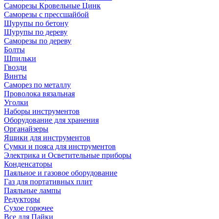
Саморезы Кровельные Цинк
Саморезы с прессшайбой
Шурупы по бетону
Шурупы по дереву
Саморезы по дереву
Болты
Шпильки
Гвозди
Винты
Саморез по металлу
Проволока вязальная
Уголки
Наборы инструментов
Оборудование для хранения
Органайзеры
Ящики для инструментов
Сумки и пояса для инструментов
Электрика и Осветительные приборы
Конденсаторы
Паяльное и газовое оборудование
Газ для портативных плит
Паяльные лампы
Редукторы
Сухое горючее
Все для Пайки