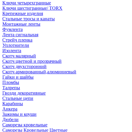
Ключи четырехгранные
Ключи шестигранные/ TORX
Крепежные изделия
Стальные тросы и канаты
Монтажные ленты
Фумлента
Лента сигнальная
Стрейч пленка
Уплотнители
Изолента
Скотч малярный
Скотч цветной и прозрачный
Скотч двухсторонний
Скотч армированный,алюминиевый
Гайки и шайбы
Пломбы
Талрепы
Гвозди декоративные
Стальные цепи
Карабины
Анкера
Зажимы и коуши
Дюбели
Саморезы кровельные
Саморезы Кровельные Цветные