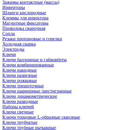
Зажимы контактные (массы)
Инверторы
Шланги кислородные
Клеммы для инвектора
Магнитные фиксаторы
Проволока сварочная
Сопла
Резаки пропановые и горелки
Холодная сварка
Электроды
Ключи
Ключи баллонные и гайковёрты
Ключи комбинированные
Ключи накидные
Ключи разрезные
Ключи рожковые
Ключи трещоточные
Ключи шарнирные /шестигранные
Ключи динамометрические
Ключи разводные
Наборы ключей
Ключи свечные
Ключи торцовые L-образные сквозные
Ключи трубчатые
Ключи трубные рычажные