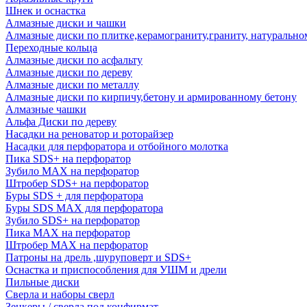
Шнек и оснастка
Алмазные диски и чашки
Алмазные диски по плитке,керамограниту,граниту, натуральн
Переходные кольца
Алмазные диски по асфальту
Алмазные диски по дереву
Алмазные диски по металлу
Алмазные диски по кирпичу,бетону и армированному бетону
Алмазные чашки
Альфа Диски по дереву
Насадки на реноватор и роторайзер
Насадки для перфоратора и отбойного молотка
Пика SDS+ на перфоратор
Зубило MAX на перфоратор
Штробер SDS+ на перфоратор
Буры SDS + для перфоратора
Буры SDS MAX для перфоратора
Зубило SDS+ на перфоратор
Пика MAX на перфоратор
Штробер MAX на перфоратор
Патроны на дрель ,шуруповерт и SDS+
Оснастка и приспособления для УШМ и дрели
Пильные диски
Сверла и наборы сверл
Зенкеры / сверла под конфирмат