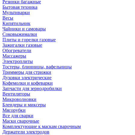
Резинки багажные
Бытовая техника
Мультиварки
Весы
Кипятильник
Чайники и самовары
Соковыжималки
Плиты и горелки газовые
Зажигалки газовые
Обогреватели
Массажеры
Электроплиты
Тостеры, блинницы, вафельницы
Триммеры для стрижки
Духовки электрические
Кофемолки и кофеварки
Запчасти для зернодробилки
Вентиляторы
Микроволновки
Блендеры и миксеры
Мясорубки
Все для сварки
Маски сварочные
Комплектующие к маскам сварочным
Держатели электродов