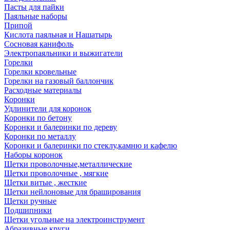
Пасты для пайки
Паяльные наборы
Припой
Кислота паяльная и Нашатырь
Сосновая канифоль
Электропаяльники и выжигатели
Горелки
Горелки кровельные
Горелки на газовый баллончик
Расходные материалы
Коронки
Удлинители для коронок
Коронки по бетону
Коронки и балеринки по дереву
Коронки по металлу
Коронки и балеринки по стеклу,камню и кафелю
Наборы коронок
Щетки проволочные,металлические
Щетки проволочные , мягкие
Щетки витые , жесткие
Щетки нейлоновые для браширования
Щетки ручные
Подшипники
Щетки угольные на электроинструмент
Абразивные круги