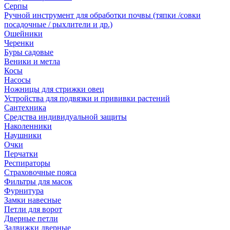
Серпы
Ручной инструмент для обработки почвы (тяпки /совки
посадочные / рыхлители и др.)
Ошейники
Черенки
Буры садовые
Веники и метла
Косы
Насосы
Ножницы для стрижки овец
Устройства для подвязки и прививки растений
Сантехника
Средства индивидуальной защиты
Наколенники
Наушники
Очки
Перчатки
Респираторы
Страховочные пояса
Фильтры для масок
Фурнитура
Замки навесные
Петли для ворот
Дверные петли
Задвижки дверные