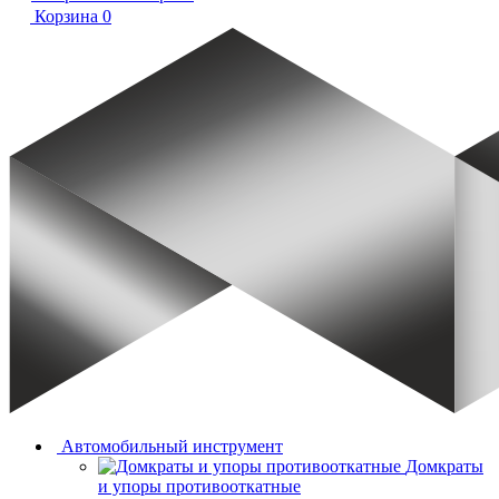
Корзина
0
Автомобильный инструмент
Домкраты
и упоры противооткатные