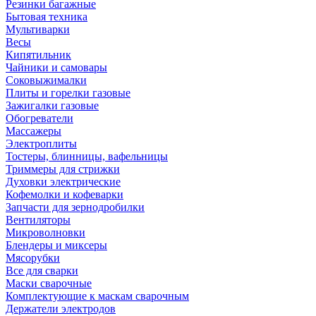
Резинки багажные
Бытовая техника
Мультиварки
Весы
Кипятильник
Чайники и самовары
Соковыжималки
Плиты и горелки газовые
Зажигалки газовые
Обогреватели
Массажеры
Электроплиты
Тостеры, блинницы, вафельницы
Триммеры для стрижки
Духовки электрические
Кофемолки и кофеварки
Запчасти для зернодробилки
Вентиляторы
Микроволновки
Блендеры и миксеры
Мясорубки
Все для сварки
Маски сварочные
Комплектующие к маскам сварочным
Держатели электродов