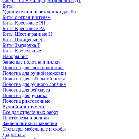
Сверла по металлу центровочное ДТ
Биты
Удлинители и переходники для бит
Биты с ограничителем
Биты Крестовые PH
Биты Крестовые PZ
Биты Шестигранные H
Биты Шлицевые SL
Биты Звездочка T
Биты Кровельные
Наборы бит
Запасные полотна и пилки
Полотна для электролобзика
Полотна для ручной ножовки
Полотна для сабельной пилы
Полотна для ручного лобзика
Полотна для рейсмуса
Полотна для рубанка
Полотна рихтовочные
Ручной инструмент
Все для отделочных работ
Плиткорезы и ролики
Заклепочники и заклепки
Степлеры мебельные и скобы
Дыроколы