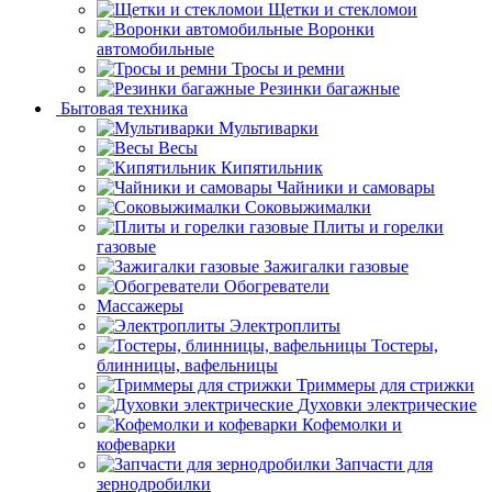
Щетки и стекломои
Воронки
автомобильные
Тросы и ремни
Резинки багажные
Бытовая техника
Мультиварки
Весы
Кипятильник
Чайники и самовары
Соковыжималки
Плиты и горелки
газовые
Зажигалки газовые
Обогреватели
Массажеры
Электроплиты
Тостеры,
блинницы, вафельницы
Триммеры для стрижки
Духовки электрические
Кофемолки и
кофеварки
Запчасти для
зернодробилки