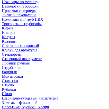
Ножницы по металлу
Выколотки и бородки
Просечки и кернеры
Тиски и наковальни
Ножницы для труб ПВХ
Тросорезы и трубогибы
Кирки
Киянки
Колуны
Кувалды
Специализированный
Крюки для арматуры
Стеклорезы
Столярный инструмент
Лобзики ручные
Струбцины
Рашпили
Монтировка
Стамески
Стусло
Рубанки
Шило
Шарнирно-губцевый инструмент
Зажимы с фиксацией
Пассатижи, кусачки , клещи