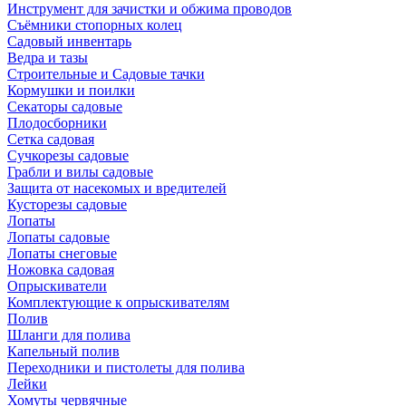
Инструмент для зачистки и обжима проводов
Съёмники стопорных колец
Садовый инвентарь
Ведра и тазы
Строительные и Садовые тачки
Кормушки и поилки
Секаторы садовые
Плодосборники
Сетка садовая
Сучкорезы садовые
Грабли и вилы садовые
Защита от насекомых и вредителей
Кусторезы садовые
Лопаты
Лопаты садовые
Лопаты снеговые
Ножовка садовая
Опрыскиватели
Комплектующие к опрыскивателям
Полив
Шланги для полива
Капельный полив
Переходники и пистолеты для полива
Лейки
Хомуты червячные