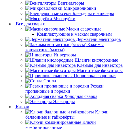
Вентиляторы
Микроволновки
Блендеры и миксеры
Мясорубки
Все для сварки
Маски сварочные
Комплектующие к маскам сварочным
Держатели электродов
Зажимы
контактные (массы)
Инверторы
Шланги кислородные
Клеммы для инвектора
Магнитные фиксаторы
Проволока сварочная
Сопла
Резаки
пропановые и горелки
Холодная сварка
Электроды
Ключи
Ключи
баллонные и гайковёрты
Ключи
комбинированные