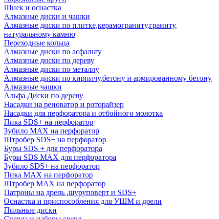
Шнек и оснастка
Алмазные диски и чашки
Алмазные диски по плитке,керамограниту,граниту,
натуральному камню
Переходные кольца
Алмазные диски по асфальту
Алмазные диски по дереву
Алмазные диски по металлу
Алмазные диски по кирпичу,бетону и армированному бетону
Алмазные чашки
Альфа Диски по дереву
Насадки на реноватор и роторайзер
Насадки для перфоратора и отбойного молотка
Пика SDS+ на перфоратор
Зубило MAX на перфоратор
Штробер SDS+ на перфоратор
Буры SDS + для перфоратора
Буры SDS MAX для перфоратора
Зубило SDS+ на перфоратор
Пика MAX на перфоратор
Штробер MAX на перфоратор
Патроны на дрель ,шуруповерт и SDS+
Оснастка и приспособления для УШМ и дрели
Пильные диски
Сверла и наборы сверл