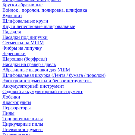
Бруски абразивные
Войлок , поролон, полировка, шлифовка
Вулканит
Шлифовальные круги
Круги лепестковые шлифовальные
Надфиля
Насадки под липучки
Сегменты на МШМ
Фибры на липучку
Черепашки
Шарошки (борфрезы)
Насадки на гравер / дрель
Абразивные шарошки для УШМ
Шлифовальная шкурка (Лента / бумага / поролон)
Электроинструменты и бензоинструменты
Аккумуляторный инструмент
Садовый аккумуляторный инструмент
Лобзики
Краскопульты
Перфораторы
Пилы
Торцовочные пилы
Циркулярные пилы
Пневмоинструмент
Быстросъемы