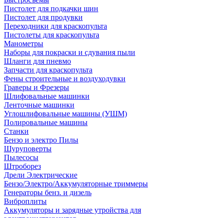
Пистолет для подкачки шин
Пистолет для продувки
Переходники для краскопульта
Пистолеты для краскопульта
Манометры
Наборы для покраски и сдувания пыли
Шланги для пневмо
Запчасти для краскопульта
Фены строительные и воздуходувки
Граверы и Фрезеры
Шлифовальные машинки
Ленточные машинки
Углошлифовальные машины (УШМ)
Полировальные машины
Станки
Бензо и электро Пилы
Шуруповерты
Пылесосы
Штроборез
Дрели Электрические
Бензо/Электро/Аккумуляторные триммеры
Генераторы бенз. и дизель
Виброплиты
Аккумуляторы и зарядные утройства для