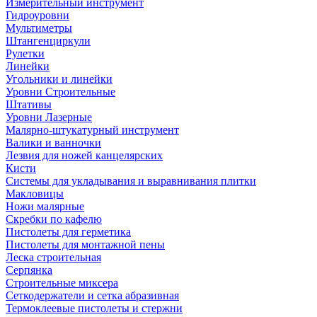
Измерительный инструмент
Гидроуровни
Мультиметры
Штангенциркули
Рулетки
Линейки
Угольники и линейки
Уровни Строительные
Штативы
Уровни Лазерные
Малярно-штукатурный инструмент
Валики и ванночки
Лезвия для ножей канцелярских
Кисти
Системы для укладывания и выравнивания плитки
Макловицы
Ножи малярные
Скребки по кафелю
Пистолеты для герметика
Пистолеты для монтажной пены
Леска строительная
Серпянка
Строительные миксера
Сеткодержатели и сетка абразивная
Термоклеевые пистолеты и стержни