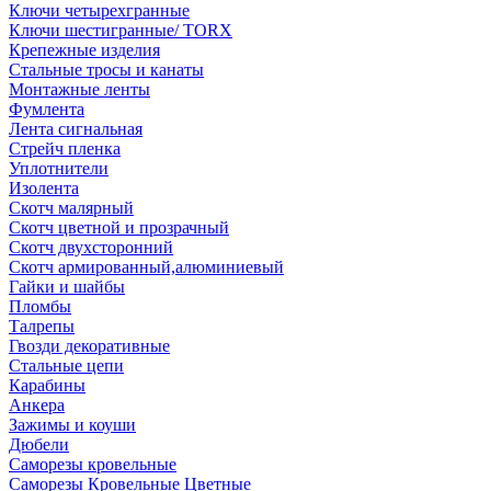
Ключи четырехгранные
Ключи шестигранные/ TORX
Крепежные изделия
Стальные тросы и канаты
Монтажные ленты
Фумлента
Лента сигнальная
Стрейч пленка
Уплотнители
Изолента
Скотч малярный
Скотч цветной и прозрачный
Скотч двухсторонний
Скотч армированный,алюминиевый
Гайки и шайбы
Пломбы
Талрепы
Гвозди декоративные
Стальные цепи
Карабины
Анкера
Зажимы и коуши
Дюбели
Саморезы кровельные
Саморезы Кровельные Цветные