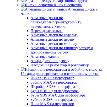
Абразивные круги
Шнек и оснастка
Алмазные диски и
чашки
Алмазные диски по
плитке,керамограниту,граниту,
натуральному камню
Переходные кольца
Алмазные диски по асфальту
Алмазные диски по дереву
Алмазные диски по металлу
Алмазные диски по кирпичу,бетону и
армированному бетону
Алмазные чашки
Альфа Диски по дереву
Насадки на реноватор и роторайзер
Насадки для перфоратора и отбойного молотка
Пика SDS+ на перфоратор
Зубило MAX на перфоратор
Штробер SDS+ на перфоратор
Буры SDS + для перфоратора
Буры SDS MAX для перфоратора
Зубило SDS+ на перфоратор
Пика MAX на перфоратор