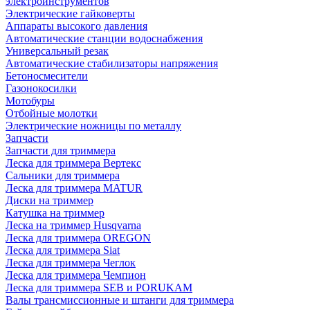
электроинструментов
Электрические гайковерты
Аппараты высокого давления
Автоматические станции водоснабжения
Универсальный резак
Автоматические стабилизаторы напряжения
Бетоносмесители
Газонокосилки
Мотобуры
Отбойные молотки
Электрические ножницы по металлу
Запчасти
Запчасти для триммера
Леска для триммера Вертекс
Сальники для триммера
Леска для триммера MATUR
Диски на триммер
Катушка на триммер
Леска на триммер Husqvarna
Леска для триммера OREGON
Леска для триммера Siat
Леска для триммера Чеглок
Леска для триммера Чемпион
Леска для триммера SEB и PORUKAM
Валы трансмиссионные и штанги для триммера