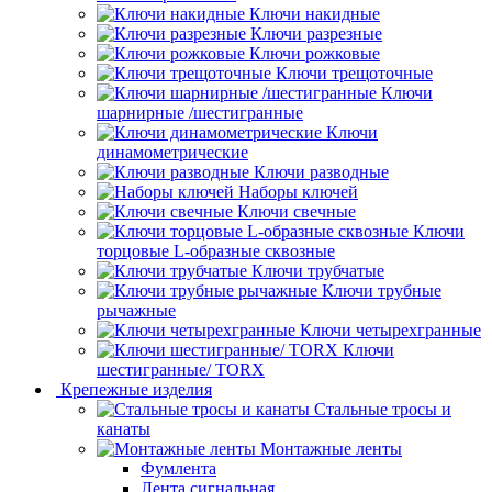
Ключи накидные
Ключи разрезные
Ключи рожковые
Ключи трещоточные
Ключи
шарнирные /шестигранные
Ключи
динамометрические
Ключи разводные
Наборы ключей
Ключи свечные
Ключи
торцовые L-образные сквозные
Ключи трубчатые
Ключи трубные
рычажные
Ключи четырехгранные
Ключи
шестигранные/ TORX
Крепежные изделия
Стальные тросы и
канаты
Монтажные ленты
Фумлента
Лента сигнальная