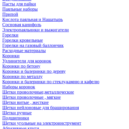
Пасты для пайки
Паяльные наборы
Припой
Кислота паяльная и Нашатырь
Сосновая канифоль
Электропаяльники и выжигатели
Горелки
Горелки кровельные
Горелки на газовый баллончик
Расходные материалы
Коронки
Удлинители для коронок
Коронки по бетону
Коронки и балеринки по дереву
Коронки по металлу
Коронки и балеринки по стеклу,камню и кафелю
Наборы коронок
Щетки проволочные,металлические
Щетки проволочные , мягкие
Щетки витые , жесткие
Щетки нейлоновые для браширования
Щетки ручные
Подшипники
Щетки угольные на электроинструмент
Абразивные круги