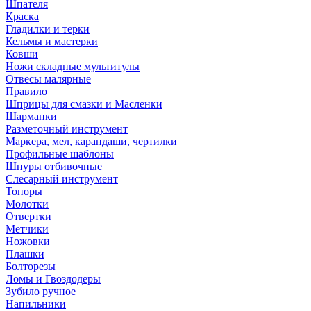
Шпателя
Краска
Гладилки и терки
Кельмы и мастерки
Ковши
Ножи складные мультитулы
Отвесы малярные
Правило
Шприцы для смазки и Масленки
Шарманки
Разметочный инструмент
Маркера, мел, карандаши, чертилки
Профильные шаблоны
Шнуры отбивочные
Слесарный инструмент
Топоры
Молотки
Отвертки
Метчики
Ножовки
Плашки
Болторезы
Ломы и Гвоздодеры
Зубило ручное
Напильники