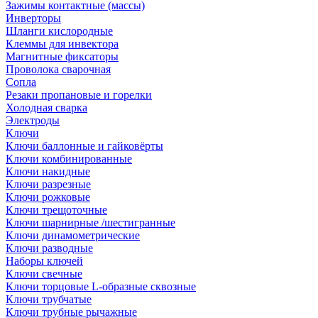
Зажимы контактные (массы)
Инверторы
Шланги кислородные
Клеммы для инвектора
Магнитные фиксаторы
Проволока сварочная
Сопла
Резаки пропановые и горелки
Холодная сварка
Электроды
Ключи
Ключи баллонные и гайковёрты
Ключи комбинированные
Ключи накидные
Ключи разрезные
Ключи рожковые
Ключи трещоточные
Ключи шарнирные /шестигранные
Ключи динамометрические
Ключи разводные
Наборы ключей
Ключи свечные
Ключи торцовые L-образные сквозные
Ключи трубчатые
Ключи трубные рычажные