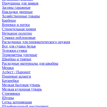
Проушины для замков
Засовы гаражные
Накладки дверные
Хозяйственные товары
Барбекю
Веревки и нитки
Строительная химия
Нетканое полотно
Стяжки нейлоновые
Расходники для пневматического оружия
Все для сушки белья
Тележки-сумки
Термометры уличные
Швабры и тряпки
Расходные материалы для швабры
Мешки
Асбест / Паронит
Пищевые шланги
Батарейки
Мелкая бытовая утварь
Мелкая кухонная утварь
Стремянки
Шторы
Сетка затеняющая
Шлифовальный инструмент