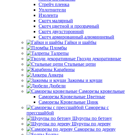
Стрейч пленка
Уплотнители
Изолента
Скотч малярный
Скотч цветной и прозрачный
Скотч двухсторонний
Скотч армированный,алюминиевый
Гайки и шайбы
Пломбы
Талрепы
Гвозди декоративные
Стальные цепи
Карабины
Анкера
Зажимы и коуши
Дюбели
Саморезы кровельные
Саморезы Кровельные Цветные
Саморезы Кровельные Цинк
Саморезы с
прессшайбой
Шурупы по бетону
Шурупы по дереву
Саморезы по дереву
Болты