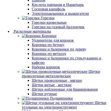
Припой
Кислота паяльная и Нашатырь
Сосновая канифоль
Электропаяльники и выжигатели
Горелки
Горелки кровельные
Горелки на газовый баллончик
Расходные материалы
Коронки
Удлинители для коронок
Коронки по бетону
Коронки и балеринки по дереву
Коронки по металлу
Коронки и балеринки по стеклу,камню и
кафелю
Наборы коронок
Щетки
проволочные,металлические
Щетки проволочные , мягкие
Щетки витые , жесткие
Щетки нейлоновые для браширования
Щетки ручные
Подшипники
Щетки
угольные на электроинструмент