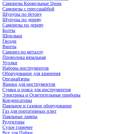
Саморезы Кровельные Цинк
Саморезы с прессшайбой
Шурупы по бетону
Шурупы по дереву
Саморезы по дереву
Болты
Шпильки
Гвозди
Винты
Саморез по металлу
Проволока вязальная
Уголки
Наборы инструментов
Оборудование для хранения
Органайзеры
Ящики для инструментов
Сумки и пояса для инструментов
Электрика и Осветительные приборы
Конденсаторы
Паяльное и газовое оборудование
Газ для портативных плит
Паяльные лампы
Редукторы
Сухое горючее
Все для Пайки