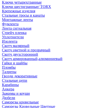
Ключи четырехгранные
Ключи шестигранные/ TORX
Крепежные изделия
Стальные тросы и канаты
Монтажные ленты
Фумлента
Лента сигнальная
Стрейч пленка
Уплотнители
Изолента
Скотч малярный
Скотч цветной и прозрачный
Скотч двухсторонний
Скотч армированный,алюминиевый
Гайки и шайбы
Пломбы
Талрепы
Гвозди декоративные
Стальные цепи
Карабины
Анкера
Зажимы и коуши
Дюбели
Саморезы кровельные
Саморезы Кровельные Цветные