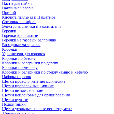
Пасты для пайки
Паяльные наборы
Припой
Кислота паяльная и Нашатырь
Сосновая канифоль
Электропаяльники и выжигатели
Горелки
Горелки кровельные
Горелки на газовый баллончик
Расходные материалы
Коронки
Удлинители для коронок
Коронки по бетону
Коронки и балеринки по дереву
Коронки по металлу
Коронки и балеринки по стеклу,камню и кафелю
Наборы коронок
Щетки проволочные,металлические
Щетки проволочные , мягкие
Щетки витые , жесткие
Щетки нейлоновые для браширования
Щетки ручные
Подшипники
Щетки угольные на электроинструмент
Абразивные круги