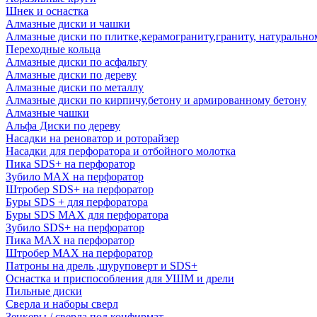
Шнек и оснастка
Алмазные диски и чашки
Алмазные диски по плитке,керамограниту,граниту, натуральн
Переходные кольца
Алмазные диски по асфальту
Алмазные диски по дереву
Алмазные диски по металлу
Алмазные диски по кирпичу,бетону и армированному бетону
Алмазные чашки
Альфа Диски по дереву
Насадки на реноватор и роторайзер
Насадки для перфоратора и отбойного молотка
Пика SDS+ на перфоратор
Зубило MAX на перфоратор
Штробер SDS+ на перфоратор
Буры SDS + для перфоратора
Буры SDS MAX для перфоратора
Зубило SDS+ на перфоратор
Пика MAX на перфоратор
Штробер MAX на перфоратор
Патроны на дрель ,шуруповерт и SDS+
Оснастка и приспособления для УШМ и дрели
Пильные диски
Сверла и наборы сверл
Зенкеры / сверла под конфирмат