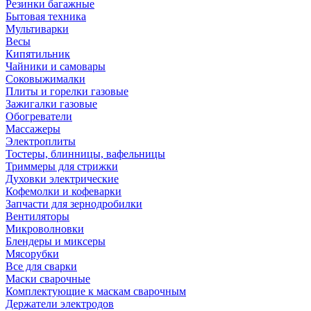
Резинки багажные
Бытовая техника
Мультиварки
Весы
Кипятильник
Чайники и самовары
Соковыжималки
Плиты и горелки газовые
Зажигалки газовые
Обогреватели
Массажеры
Электроплиты
Тостеры, блинницы, вафельницы
Триммеры для стрижки
Духовки электрические
Кофемолки и кофеварки
Запчасти для зернодробилки
Вентиляторы
Микроволновки
Блендеры и миксеры
Мясорубки
Все для сварки
Маски сварочные
Комплектующие к маскам сварочным
Держатели электродов