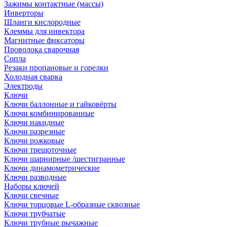
Зажимы контактные (массы)
Инверторы
Шланги кислородные
Клеммы для инвектора
Магнитные фиксаторы
Проволока сварочная
Сопла
Резаки пропановые и горелки
Холодная сварка
Электроды
Ключи
Ключи баллонные и гайковёрты
Ключи комбинированные
Ключи накидные
Ключи разрезные
Ключи рожковые
Ключи трещоточные
Ключи шарнирные /шестигранные
Ключи динамометрические
Ключи разводные
Наборы ключей
Ключи свечные
Ключи торцовые L-образные сквозные
Ключи трубчатые
Ключи трубные рычажные