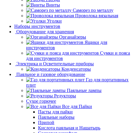
Винты
Саморез по металлу
Проволока вязальная
Уголки
Наборы инструментов
Оборудование для хранения
Органайзеры
Ящики для
инструментов
Сумки и пояса
для инструментов
Электрика и Осветительные приборы
Конденсаторы
Паяльное и газовое оборудование
Газ для портативных
плит
Паяльные лампы
Редукторы
Сухое горючее
Все для Пайки
Пасты для пайки
Паяльные наборы
Припой
Кислота паяльная и Нашатырь