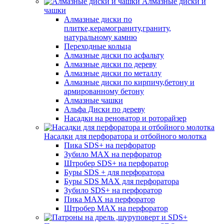
Алмазные диски и
чашки
Алмазные диски по
плитке,керамограниту,граниту,
натуральному камню
Переходные кольца
Алмазные диски по асфальту
Алмазные диски по дереву
Алмазные диски по металлу
Алмазные диски по кирпичу,бетону и
армированному бетону
Алмазные чашки
Альфа Диски по дереву
Насадки на реноватор и роторайзер
Насадки для перфоратора и отбойного молотка
Пика SDS+ на перфоратор
Зубило MAX на перфоратор
Штробер SDS+ на перфоратор
Буры SDS + для перфоратора
Буры SDS MAX для перфоратора
Зубило SDS+ на перфоратор
Пика MAX на перфоратор
Штробер MAX на перфоратор