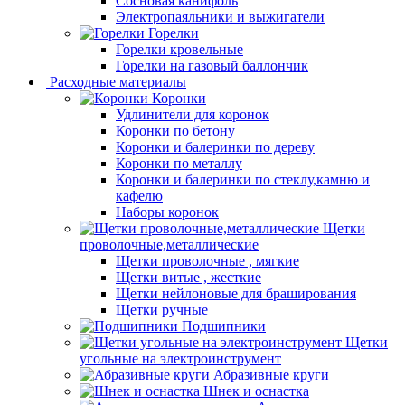
Сосновая канифоль
Электропаяльники и выжигатели
Горелки
Горелки кровельные
Горелки на газовый баллончик
Расходные материалы
Коронки
Удлинители для коронок
Коронки по бетону
Коронки и балеринки по дереву
Коронки по металлу
Коронки и балеринки по стеклу,камню и
кафелю
Наборы коронок
Щетки
проволочные,металлические
Щетки проволочные , мягкие
Щетки витые , жесткие
Щетки нейлоновые для браширования
Щетки ручные
Подшипники
Щетки
угольные на электроинструмент
Абразивные круги
Шнек и оснастка