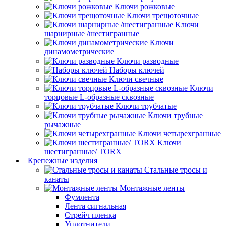
Ключи рожковые
Ключи трещоточные
Ключи
шарнирные /шестигранные
Ключи
динамометрические
Ключи разводные
Наборы ключей
Ключи свечные
Ключи
торцовые L-образные сквозные
Ключи трубчатые
Ключи трубные
рычажные
Ключи четырехгранные
Ключи
шестигранные/ TORX
Крепежные изделия
Стальные тросы и
канаты
Монтажные ленты
Фумлента
Лента сигнальная
Стрейч пленка
Уплотнители