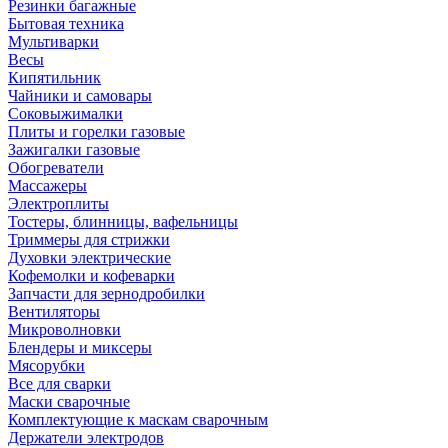
Резинки багажные
Бытовая техника
Мультиварки
Весы
Кипятильник
Чайники и самовары
Соковыжималки
Плиты и горелки газовые
Зажигалки газовые
Обогреватели
Массажеры
Электроплиты
Тостеры, блинницы, вафельницы
Триммеры для стрижки
Духовки электрические
Кофемолки и кофеварки
Запчасти для зернодробилки
Вентиляторы
Микроволновки
Блендеры и миксеры
Мясорубки
Все для сварки
Маски сварочные
Комплектующие к маскам сварочным
Держатели электродов