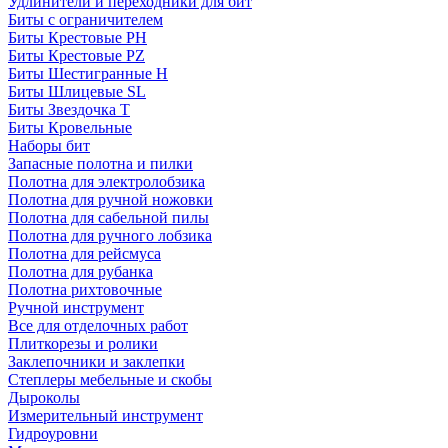
Удлинители и переходники для бит
Биты с ограничителем
Биты Крестовые PH
Биты Крестовые PZ
Биты Шестигранные H
Биты Шлицевые SL
Биты Звездочка T
Биты Кровельные
Наборы бит
Запасные полотна и пилки
Полотна для электролобзика
Полотна для ручной ножовки
Полотна для сабельной пилы
Полотна для ручного лобзика
Полотна для рейсмуса
Полотна для рубанка
Полотна рихтовочные
Ручной инструмент
Все для отделочных работ
Плиткорезы и ролики
Заклепочники и заклепки
Степлеры мебельные и скобы
Дыроколы
Измерительный инструмент
Гидроуровни