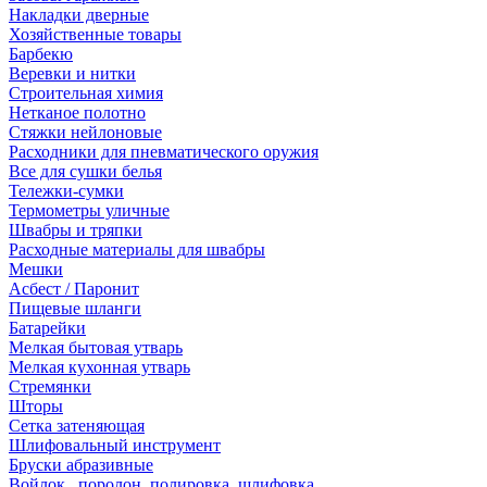
Накладки дверные
Хозяйственные товары
Барбекю
Веревки и нитки
Строительная химия
Нетканое полотно
Стяжки нейлоновые
Расходники для пневматического оружия
Все для сушки белья
Тележки-сумки
Термометры уличные
Швабры и тряпки
Расходные материалы для швабры
Мешки
Асбест / Паронит
Пищевые шланги
Батарейки
Мелкая бытовая утварь
Мелкая кухонная утварь
Стремянки
Шторы
Сетка затеняющая
Шлифовальный инструмент
Бруски абразивные
Войлок , поролон, полировка, шлифовка