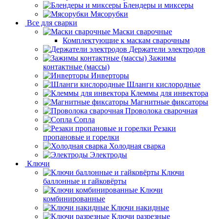
Блендеры и миксеры
Мясорубки
Все для сварки
Маски сварочные
Комплектующие к маскам сварочным
Держатели электродов
Зажимы
контактные (массы)
Инверторы
Шланги кислородные
Клеммы для инвектора
Магнитные фиксаторы
Проволока сварочная
Сопла
Резаки
пропановые и горелки
Холодная сварка
Электроды
Ключи
Ключи
баллонные и гайковёрты
Ключи
комбинированные
Ключи накидные
Ключи разрезные