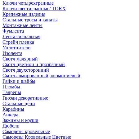
Ключи четырехгранные
Ключи шестигранные/ TORX
Крепежные изделия
Стальные тросы и канаты
Монтажные ленты
Фумлента
Лента сигнальная
Стрейч пленка
Уплотнители
Изолента
Скотч малярный
Скотч цветной и прозрачный
Скотч двухсторонний
Скотч армированный,алюминиевый
Гайки и шайбы
Пломбы
Талрепы
Гвозди декоративные
Стальные цепи
Карабины
Анкера
Зажимы и коуши
Дюбели
Саморезы кровельные
Саморезы Кровельные Цветные