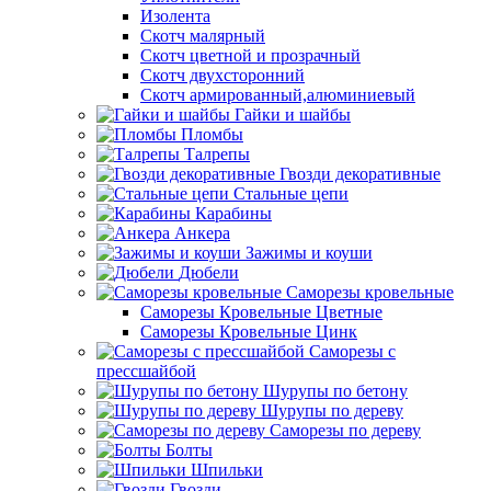
Изолента
Скотч малярный
Скотч цветной и прозрачный
Скотч двухсторонний
Скотч армированный,алюминиевый
Гайки и шайбы
Пломбы
Талрепы
Гвозди декоративные
Стальные цепи
Карабины
Анкера
Зажимы и коуши
Дюбели
Саморезы кровельные
Саморезы Кровельные Цветные
Саморезы Кровельные Цинк
Саморезы с
прессшайбой
Шурупы по бетону
Шурупы по дереву
Саморезы по дереву
Болты
Шпильки
Гвозди