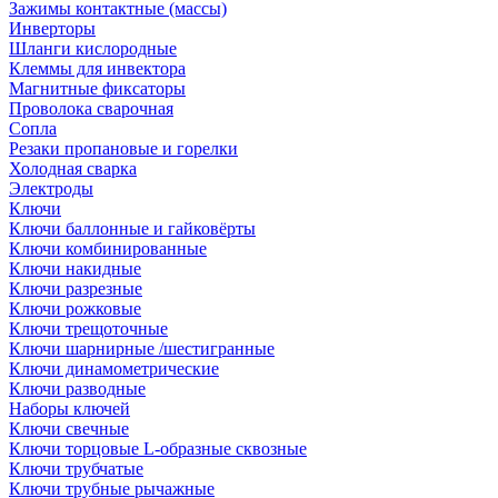
Зажимы контактные (массы)
Инверторы
Шланги кислородные
Клеммы для инвектора
Магнитные фиксаторы
Проволока сварочная
Сопла
Резаки пропановые и горелки
Холодная сварка
Электроды
Ключи
Ключи баллонные и гайковёрты
Ключи комбинированные
Ключи накидные
Ключи разрезные
Ключи рожковые
Ключи трещоточные
Ключи шарнирные /шестигранные
Ключи динамометрические
Ключи разводные
Наборы ключей
Ключи свечные
Ключи торцовые L-образные сквозные
Ключи трубчатые
Ключи трубные рычажные