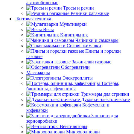
автомобильные
Тросы и ремни
Резинки багажные
Бытовая техника
Мультиварки
Весы
Кипятильник
Чайники и самовары
Соковыжималки
Плиты и горелки
газовые
Зажигалки газовые
Обогреватели
Массажеры
Электроплиты
Тостеры,
блинницы, вафельницы
Триммеры для стрижки
Духовки электрические
Кофемолки и
кофеварки
Запчасти для
зернодробилки
Вентиляторы
Микроволновки