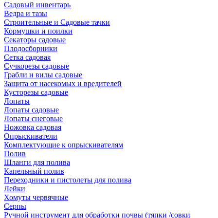
Садовый инвентарь
Ведра и тазы
Строительные и Садовые тачки
Кормушки и поилки
Секаторы садовые
Плодосборники
Сетка садовая
Сучкорезы садовые
Грабли и вилы садовые
Защита от насекомых и вредителей
Кусторезы садовые
Лопаты
Лопаты садовые
Лопаты снеговые
Ножовка садовая
Опрыскиватели
Комплектующие к опрыскивателям
Полив
Шланги для полива
Капельный полив
Переходники и пистолеты для полива
Лейки
Хомуты червячные
Серпы
Ручной инструмент для обработки почвы (тяпки /совки