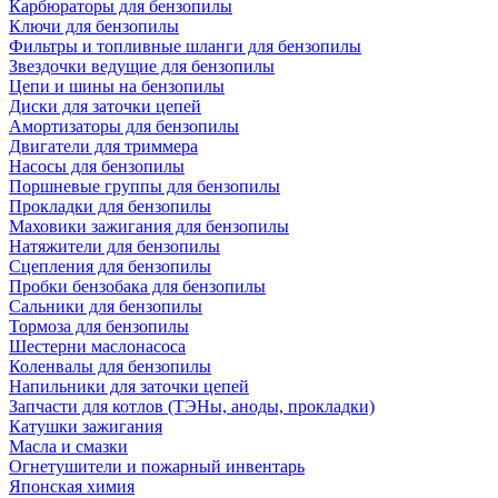
Карбюраторы для бензопилы
Ключи для бензопилы
Фильтры и топливные шланги для бензопилы
Звездочки ведущие для бензопилы
Цепи и шины на бензопилы
Диски для заточки цепей
Амортизаторы для бензопилы
Двигатели для триммера
Насосы для бензопилы
Поршневые группы для бензопилы
Прокладки для бензопилы
Маховики зажигания для бензопилы
Натяжители для бензопилы
Сцепления для бензопилы
Пробки бензобака для бензопилы
Сальники для бензопилы
Тормоза для бензопилы
Шестерни маслонасоса
Коленвалы для бензопилы
Напильники для заточки цепей
Запчасти для котлов (ТЭНы, аноды, прокладки)
Катушки зажигания
Масла и смазки
Огнетушители и пожарный инвентарь
Японская химия