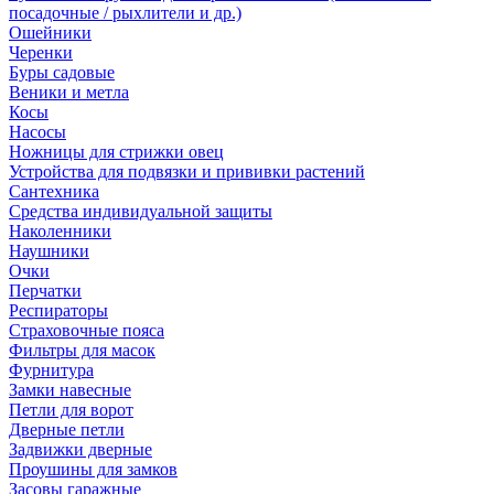
посадочные / рыхлители и др.)
Ошейники
Черенки
Буры садовые
Веники и метла
Косы
Насосы
Ножницы для стрижки овец
Устройства для подвязки и прививки растений
Сантехника
Средства индивидуальной защиты
Наколенники
Наушники
Очки
Перчатки
Респираторы
Страховочные пояса
Фильтры для масок
Фурнитура
Замки навесные
Петли для ворот
Дверные петли
Задвижки дверные
Проушины для замков
Засовы гаражные