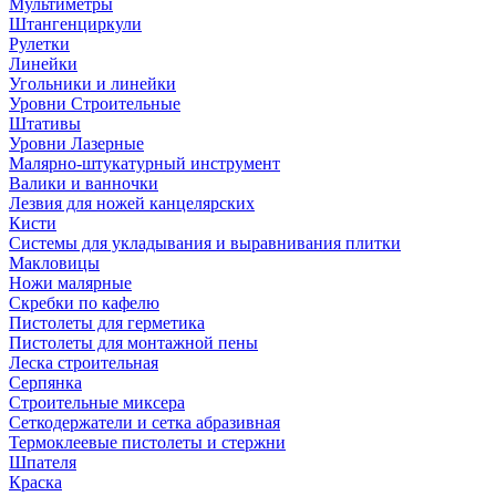
Мультиметры
Штангенциркули
Рулетки
Линейки
Угольники и линейки
Уровни Строительные
Штативы
Уровни Лазерные
Малярно-штукатурный инструмент
Валики и ванночки
Лезвия для ножей канцелярских
Кисти
Системы для укладывания и выравнивания плитки
Макловицы
Ножи малярные
Скребки по кафелю
Пистолеты для герметика
Пистолеты для монтажной пены
Леска строительная
Серпянка
Строительные миксера
Сеткодержатели и сетка абразивная
Термоклеевые пистолеты и стержни
Шпателя
Краска