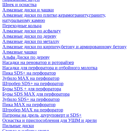
Шнек и оснастка
Алмазные диски и чашки
Алмазные диски по плитке,керамограниту,граниту,
натуральному камню
Переходные кольца
Алмазные диски по асфальту
Алмазные диски по дереву
Алмазные диски по металлу
Алмазные диски по кирпичу,бетону и армированному бетону
Алмазные чашки
Альфа Диски по дереву
Насадки на реноватор и роторайзер
Насадки для перфоратора и отбойного молотка
Пика SDS+ на перфоратор
Зубило MAX на перфоратор
Штробер SDS+ на перфоратор
Буры SDS + для перфоратора
Буры SDS MAX для перфоратора
Зубило SDS+ на перфоратор
Пика MAX на перфоратор
Штробер MAX на перфоратор
Патроны на дрель ,шуруповерт и SDS+
Оснастка и приспособления для УШМ и дрели
Пильные диски
Сверла и наборы сверл