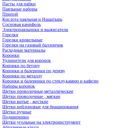
Пасты для пайки
Паяльные наборы
Припой
Кислота паяльная и Нашатырь
Сосновая канифоль
Электропаяльники и выжигатели
Горелки
Горелки кровельные
Горелки на газовый баллончик
Расходные материалы
Коронки
Удлинители для коронок
Коронки по бетону
Коронки и балеринки по дереву
Коронки по металлу
Коронки и балеринки по стеклу,камню и кафелю
Наборы коронок
Щетки проволочные,металлические
Щетки проволочные , мягкие
Щетки витые , жесткие
Щетки нейлоновые для браширования
Щетки ручные
Подшипники
Щетки угольные на электроинструмент
Абразивные круги