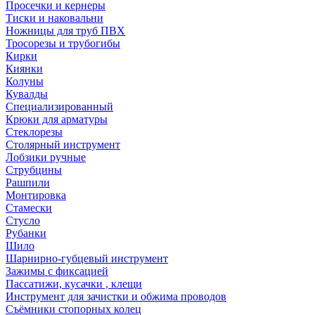
Просечки и кернеры
Тиски и наковальни
Ножницы для труб ПВХ
Тросорезы и трубогибы
Кирки
Киянки
Колуны
Кувалды
Специализированный
Крюки для арматуры
Стеклорезы
Столярный инструмент
Лобзики ручные
Струбцины
Рашпили
Монтировка
Стамески
Стусло
Рубанки
Шило
Шарнирно-губцевый инструмент
Зажимы с фиксацией
Пассатижи, кусачки , клещи
Инструмент для зачистки и обжима проводов
Съёмники стопорных колец