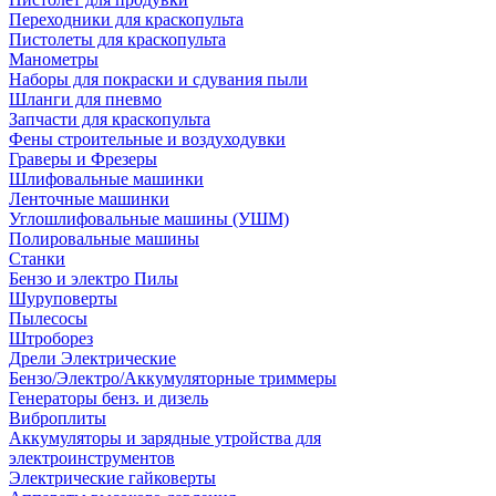
Переходники для краскопульта
Пистолеты для краскопульта
Манометры
Наборы для покраски и сдувания пыли
Шланги для пневмо
Запчасти для краскопульта
Фены строительные и воздуходувки
Граверы и Фрезеры
Шлифовальные машинки
Ленточные машинки
Углошлифовальные машины (УШМ)
Полировальные машины
Станки
Бензо и электро Пилы
Шуруповерты
Пылесосы
Штроборез
Дрели Электрические
Бензо/Электро/Аккумуляторные триммеры
Генераторы бенз. и дизель
Виброплиты
Аккумуляторы и зарядные утройства для
электроинструментов
Электрические гайковерты