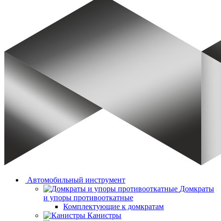
Автомобильный инструмент
Домкраты
и упоры противооткатные
Комплектующие к домкратам
Канистры