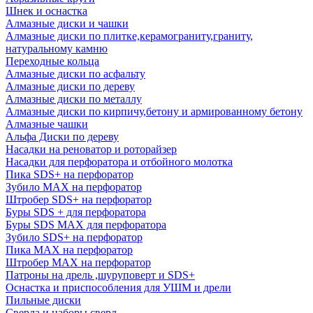
Шнек и оснастка
Алмазные диски и чашки
Алмазные диски по плитке,керамограниту,граниту,
натуральному камню
Переходные кольца
Алмазные диски по асфальту
Алмазные диски по дереву
Алмазные диски по металлу
Алмазные диски по кирпичу,бетону и армированному бетону
Алмазные чашки
Альфа Диски по дереву
Насадки на реноватор и роторайзер
Насадки для перфоратора и отбойного молотка
Пика SDS+ на перфоратор
Зубило MAX на перфоратор
Штробер SDS+ на перфоратор
Буры SDS + для перфоратора
Буры SDS MAX для перфоратора
Зубило SDS+ на перфоратор
Пика MAX на перфоратор
Штробер MAX на перфоратор
Патроны на дрель ,шуруповерт и SDS+
Оснастка и приспособления для УШМ и дрели
Пильные диски
Сверла и наборы сверл