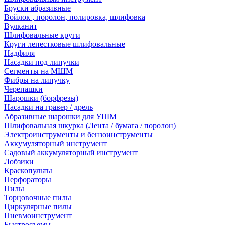
Бруски абразивные
Войлок , поролон, полировка, шлифовка
Вулканит
Шлифовальные круги
Круги лепестковые шлифовальные
Надфиля
Насадки под липучки
Сегменты на МШМ
Фибры на липучку
Черепашки
Шарошки (борфрезы)
Насадки на гравер / дрель
Абразивные шарошки для УШМ
Шлифовальная шкурка (Лента / бумага / поролон)
Электроинструменты и бензоинструменты
Аккумуляторный инструмент
Садовый аккумуляторный инструмент
Лобзики
Краскопульты
Перфораторы
Пилы
Торцовочные пилы
Циркулярные пилы
Пневмоинструмент
Быстросъемы