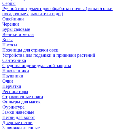
Серпы
Ручной инструмент для обработки почвы (тяпки /совки
посадочные / рыхлители и др.)
Ошейники
Черенки
Буры садовые
Веники и метла
Косы
Насосы
Ножницы для стрижки овец
Устройства для подвязки и прививки растений
Сантехника
Средства индивидуальной защиты
Наколенники
Наушники
Очки
Перчатки
Респираторы
Страховочные пояса
Фильтры для масок
Фурнитура
Замки навесные
Петли для ворот
Дверные петли
Задвижки дверные