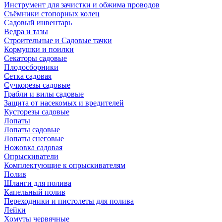
Инструмент для зачистки и обжима проводов
Съёмники стопорных колец
Садовый инвентарь
Ведра и тазы
Строительные и Садовые тачки
Кормушки и поилки
Секаторы садовые
Плодосборники
Сетка садовая
Сучкорезы садовые
Грабли и вилы садовые
Защита от насекомых и вредителей
Кусторезы садовые
Лопаты
Лопаты садовые
Лопаты снеговые
Ножовка садовая
Опрыскиватели
Комплектующие к опрыскивателям
Полив
Шланги для полива
Капельный полив
Переходники и пистолеты для полива
Лейки
Хомуты червячные