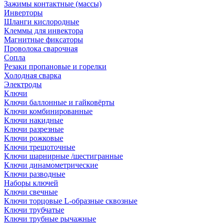
Зажимы контактные (массы)
Инверторы
Шланги кислородные
Клеммы для инвектора
Магнитные фиксаторы
Проволока сварочная
Сопла
Резаки пропановые и горелки
Холодная сварка
Электроды
Ключи
Ключи баллонные и гайковёрты
Ключи комбинированные
Ключи накидные
Ключи разрезные
Ключи рожковые
Ключи трещоточные
Ключи шарнирные /шестигранные
Ключи динамометрические
Ключи разводные
Наборы ключей
Ключи свечные
Ключи торцовые L-образные сквозные
Ключи трубчатые
Ключи трубные рычажные