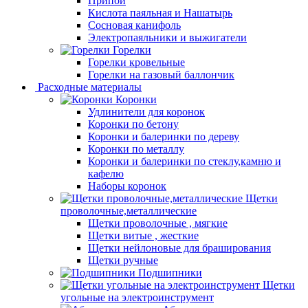
Припой
Кислота паяльная и Нашатырь
Сосновая канифоль
Электропаяльники и выжигатели
Горелки
Горелки кровельные
Горелки на газовый баллончик
Расходные материалы
Коронки
Удлинители для коронок
Коронки по бетону
Коронки и балеринки по дереву
Коронки по металлу
Коронки и балеринки по стеклу,камню и
кафелю
Наборы коронок
Щетки
проволочные,металлические
Щетки проволочные , мягкие
Щетки витые , жесткие
Щетки нейлоновые для браширования
Щетки ручные
Подшипники
Щетки
угольные на электроинструмент