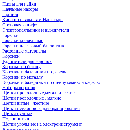
Пасты для пайки
Паяльные наборы
Припой
Кислота паяльная и Нашатырь
Сосновая канифоль
Электропаяльники и выжигатели
Горелки
Горелки кровельные
Горелки на газовый баллончик
Расходные материалы
Коронки
Удлинители для коронок
Коронки по бетону
Коронки и балеринки по дереву
Коронки по металлу
Коронки и балеринки по стеклу,камню и кафелю
Наборы коронок
Щетки проволочные,металлические
Щетки проволочные , мягкие
Щетки витые , жесткие
Щетки нейлоновые для браширования
Щетки ручные
Подшипники
Щетки угольные на электроинструмент
Абразивные круги