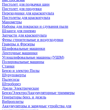
Пистолет для подкачки шин
Пистолет для продувки
Переходники для краскопульта
Пистолеты для краскопульта
Манометры
Наборы для покраски и сдувания пыли
Шланги для пневмо
Запчасти для краскопульта
Фены строительные и воздуходувки
Граверы и Фрезеры
Шлифовальные машинки
Ленточные машинки
Углошлифовальные машины (УШМ)
Полировальные машины
Станки
Бензо и электро Пилы
Шуруповерты
Пылесосы
Штроборез
Дрели Электрические
Бензо/Электро/Аккумуляторные триммеры
Генераторы бенз. и дизель
Виброплиты
Аккумуляторы и зарядные утройства для