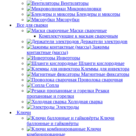
Вентиляторы
Микроволновки
Блендеры и миксеры
Мясорубки
Все для сварки
Маски сварочные
Комплектующие к маскам сварочным
Держатели электродов
Зажимы
контактные (массы)
Инверторы
Шланги кислородные
Клеммы для инвектора
Магнитные фиксаторы
Проволока сварочная
Сопла
Резаки
пропановые и горелки
Холодная сварка
Электроды
Ключи
Ключи
баллонные и гайковёрты
Ключи
комбинированные