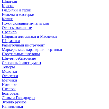
Шпателя
Краска
Гладилки и терки
Кельмы и мастерки
Ковши
Ножи складные мультитулы
Отвесы малярные
Правило
Шприцы для смазки и Масленки
Шарманки
Разметочный инструмент
Маркера, мел, карандаши, чертилки
Профильные шаблоны
Шнуры отбивочные
Слесарный инструмент
Топоры
Молотки
Отвертки
Метчики
Ножовки
Плашки
Болторезы
Ломы и Гвоздодеры
Зубило ручное
Напильники