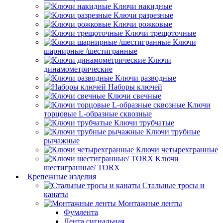
Ключи накидные
Ключи разрезные
Ключи рожковые
Ключи трещоточные
Ключи
шарнирные /шестигранные
Ключи
динамометрические
Ключи разводные
Наборы ключей
Ключи свечные
Ключи
торцовые L-образные сквозные
Ключи трубчатые
Ключи трубные
рычажные
Ключи четырехгранные
Ключи
шестигранные/ TORX
Крепежные изделия
Стальные тросы и
канаты
Монтажные ленты
Фумлента
Лента сигнальная