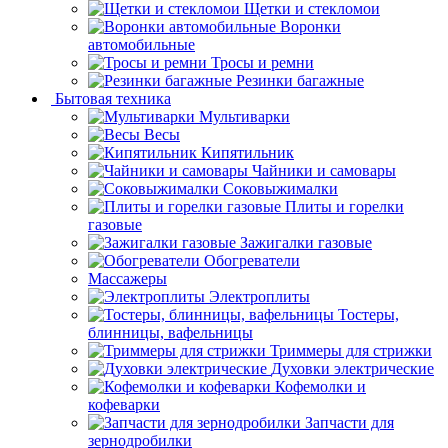
Щетки и стекломои
Воронки
автомобильные
Тросы и ремни
Резинки багажные
Бытовая техника
Мультиварки
Весы
Кипятильник
Чайники и самовары
Соковыжималки
Плиты и горелки
газовые
Зажигалки газовые
Обогреватели
Массажеры
Электроплиты
Тостеры,
блинницы, вафельницы
Триммеры для стрижки
Духовки электрические
Кофемолки и
кофеварки
Запчасти для
зернодробилки