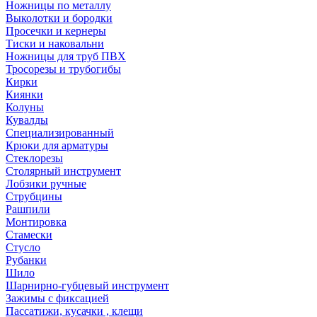
Ножницы по металлу
Выколотки и бородки
Просечки и кернеры
Тиски и наковальни
Ножницы для труб ПВХ
Тросорезы и трубогибы
Кирки
Киянки
Колуны
Кувалды
Специализированный
Крюки для арматуры
Стеклорезы
Столярный инструмент
Лобзики ручные
Струбцины
Рашпили
Монтировка
Стамески
Стусло
Рубанки
Шило
Шарнирно-губцевый инструмент
Зажимы с фиксацией
Пассатижи, кусачки , клещи