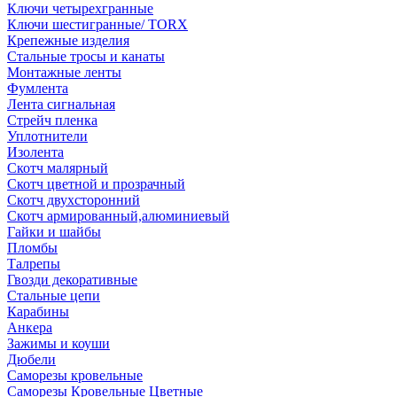
Ключи четырехгранные
Ключи шестигранные/ TORX
Крепежные изделия
Стальные тросы и канаты
Монтажные ленты
Фумлента
Лента сигнальная
Стрейч пленка
Уплотнители
Изолента
Скотч малярный
Скотч цветной и прозрачный
Скотч двухсторонний
Скотч армированный,алюминиевый
Гайки и шайбы
Пломбы
Талрепы
Гвозди декоративные
Стальные цепи
Карабины
Анкера
Зажимы и коуши
Дюбели
Саморезы кровельные
Саморезы Кровельные Цветные