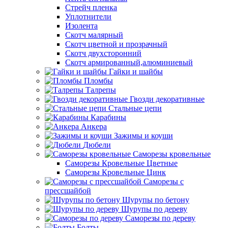
Стрейч пленка
Уплотнители
Изолента
Скотч малярный
Скотч цветной и прозрачный
Скотч двухсторонний
Скотч армированный,алюминиевый
Гайки и шайбы
Пломбы
Талрепы
Гвозди декоративные
Стальные цепи
Карабины
Анкера
Зажимы и коуши
Дюбели
Саморезы кровельные
Саморезы Кровельные Цветные
Саморезы Кровельные Цинк
Саморезы с
прессшайбой
Шурупы по бетону
Шурупы по дереву
Саморезы по дереву
Болты