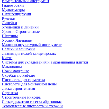
Измерительный инструмент
Гидроуровни
Мультиметры
Штангенциркули
Рулетки
Линейки
Угольники и линейки
Уровни Строительные
Штативы
Уровни Лазерные
Малярно-штукатурный инструмент
Валики и ванночки
Лезвия для ножей канцелярских
Кисти
Системы для укладывания и выравнивания плитки
Макловицы
Ножи малярные
Скребки по кафелю
Пистолеты для герметика
Пистолеты для монтажной пены
Леска строительная
Серпянка
Строительные миксера
Сеткодержатели и сетка абразивная
Термоклеевые пистолеты и стержни