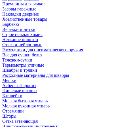
Проушины для замков
Засовы гаражные
Накладки дверные
Хозяйственные товары
Барбекю
Веревки и нитки
Строительная химия
Нетканое полотно
Стяжки нейлоновые
Расходники для пневматического оружия
Все для сушки белья
Тележки-сумки
Термометры уличные
Швабры и тряпки
Расходные материалы для швабры
Мешки
Асбест / Паронит
Пищевые шланги
Батарейки
Мелкая бытовая утварь
Мелкая кухонная утварь
Стремянки
Шторы
Сетка затеняющая
Шлифовальный инструмент