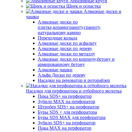
Абразивные круги
Шнек и оснастка
Алмазные диски и
чашки
Алмазные диски по
плитке,керамограниту,граниту,
натуральному камню
Переходные кольца
Алмазные диски по асфальту
Алмазные диски по дереву
Алмазные диски по металлу
Алмазные диски по кирпичу,бетону и
армированному бетону
Алмазные чашки
Альфа Диски по дереву
Насадки на реноватор и роторайзер
Насадки для перфоратора и отбойного молотка
Пика SDS+ на перфоратор
Зубило MAX на перфоратор
Штробер SDS+ на перфоратор
Буры SDS + для перфоратора
Буры SDS MAX для перфоратора
Зубило SDS+ на перфоратор
Пика MAX на перфоратор