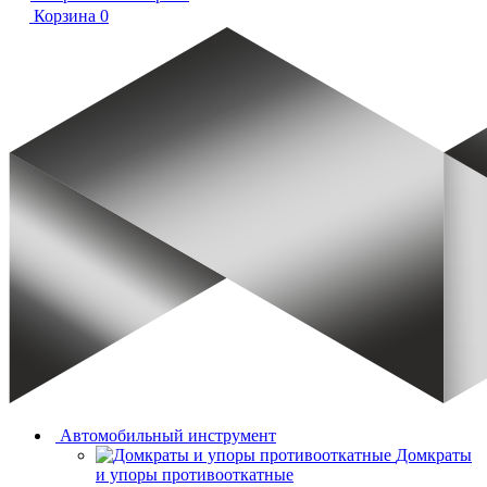
Корзина
0
Автомобильный инструмент
Домкраты
и упоры противооткатные