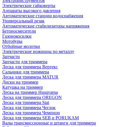
электроинструментов
Электрические гайковерты
Аппараты высокого давления
Автоматические станции водоснабжения
Универсальный резак
Автоматические стабилизаторы напряжения
Бетоносмесители
Газонокосилки
Мотобуры
Отбойные молотки
Электрические ножницы по металлу
Запчасти
Запчасти для триммера
Леска для триммера Вертекс
Сальники для триммера
Леска для триммера MATUR
Диски на триммер
Катушка на триммер
Леска на триммер Husqvarna
Леска для триммера OREGON
Леска для триммера Siat
Леска для триммера Чеглок
Леска для триммера Чемпион
Леска для триммера SEB и PORUKAM
Валы трансмиссионные и штанги для триммера