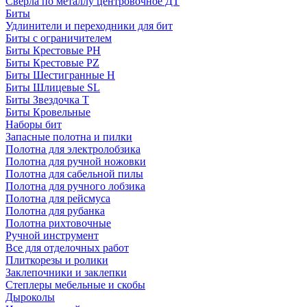
Сверла по металлу центровочное ДТ
Биты
Удлинители и переходники для бит
Биты с ограничителем
Биты Крестовые PH
Биты Крестовые PZ
Биты Шестигранные H
Биты Шлицевые SL
Биты Звездочка T
Биты Кровельные
Наборы бит
Запасные полотна и пилки
Полотна для электролобзика
Полотна для ручной ножовки
Полотна для сабельной пилы
Полотна для ручного лобзика
Полотна для рейсмуса
Полотна для рубанка
Полотна рихтовочные
Ручной инструмент
Все для отделочных работ
Плиткорезы и ролики
Заклепочники и заклепки
Степлеры мебельные и скобы
Дыроколы