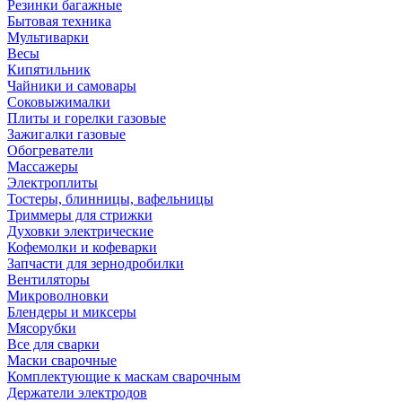
Резинки багажные
Бытовая техника
Мультиварки
Весы
Кипятильник
Чайники и самовары
Соковыжималки
Плиты и горелки газовые
Зажигалки газовые
Обогреватели
Массажеры
Электроплиты
Тостеры, блинницы, вафельницы
Триммеры для стрижки
Духовки электрические
Кофемолки и кофеварки
Запчасти для зернодробилки
Вентиляторы
Микроволновки
Блендеры и миксеры
Мясорубки
Все для сварки
Маски сварочные
Комплектующие к маскам сварочным
Держатели электродов