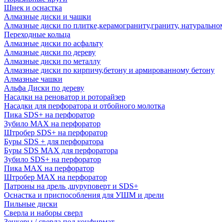
Шнек и оснастка
Алмазные диски и чашки
Алмазные диски по плитке,керамограниту,граниту, натуральн
Переходные кольца
Алмазные диски по асфальту
Алмазные диски по дереву
Алмазные диски по металлу
Алмазные диски по кирпичу,бетону и армированному бетону
Алмазные чашки
Альфа Диски по дереву
Насадки на реноватор и роторайзер
Насадки для перфоратора и отбойного молотка
Пика SDS+ на перфоратор
Зубило MAX на перфоратор
Штробер SDS+ на перфоратор
Буры SDS + для перфоратора
Буры SDS MAX для перфоратора
Зубило SDS+ на перфоратор
Пика MAX на перфоратор
Штробер MAX на перфоратор
Патроны на дрель ,шуруповерт и SDS+
Оснастка и приспособления для УШМ и дрели
Пильные диски
Сверла и наборы сверл
Зенкеры / сверла под конфирмат