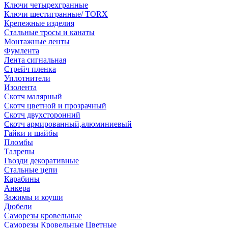
Ключи четырехгранные
Ключи шестигранные/ TORX
Крепежные изделия
Стальные тросы и канаты
Монтажные ленты
Фумлента
Лента сигнальная
Стрейч пленка
Уплотнители
Изолента
Скотч малярный
Скотч цветной и прозрачный
Скотч двухсторонний
Скотч армированный,алюминиевый
Гайки и шайбы
Пломбы
Талрепы
Гвозди декоративные
Стальные цепи
Карабины
Анкера
Зажимы и коуши
Дюбели
Саморезы кровельные
Саморезы Кровельные Цветные