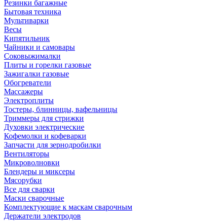
Резинки багажные
Бытовая техника
Мультиварки
Весы
Кипятильник
Чайники и самовары
Соковыжималки
Плиты и горелки газовые
Зажигалки газовые
Обогреватели
Массажеры
Электроплиты
Тостеры, блинницы, вафельницы
Триммеры для стрижки
Духовки электрические
Кофемолки и кофеварки
Запчасти для зернодробилки
Вентиляторы
Микроволновки
Блендеры и миксеры
Мясорубки
Все для сварки
Маски сварочные
Комплектующие к маскам сварочным
Держатели электродов