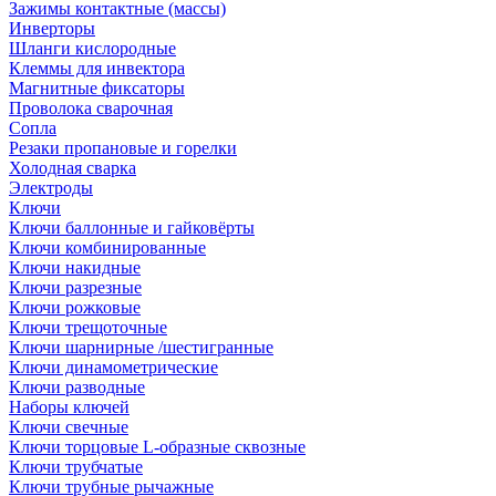
Зажимы контактные (массы)
Инверторы
Шланги кислородные
Клеммы для инвектора
Магнитные фиксаторы
Проволока сварочная
Сопла
Резаки пропановые и горелки
Холодная сварка
Электроды
Ключи
Ключи баллонные и гайковёрты
Ключи комбинированные
Ключи накидные
Ключи разрезные
Ключи рожковые
Ключи трещоточные
Ключи шарнирные /шестигранные
Ключи динамометрические
Ключи разводные
Наборы ключей
Ключи свечные
Ключи торцовые L-образные сквозные
Ключи трубчатые
Ключи трубные рычажные