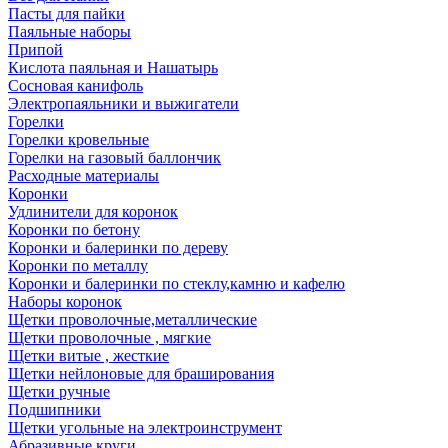
Пасты для пайки
Паяльные наборы
Припой
Кислота паяльная и Нашатырь
Сосновая канифоль
Электропаяльники и выжигатели
Горелки
Горелки кровельные
Горелки на газовый баллончик
Расходные материалы
Коронки
Удлинители для коронок
Коронки по бетону
Коронки и балеринки по дереву
Коронки по металлу
Коронки и балеринки по стеклу,камню и кафелю
Наборы коронок
Щетки проволочные,металлические
Щетки проволочные , мягкие
Щетки витые , жесткие
Щетки нейлоновые для браширования
Щетки ручные
Подшипники
Щетки угольные на электроинструмент
Абразивные круги