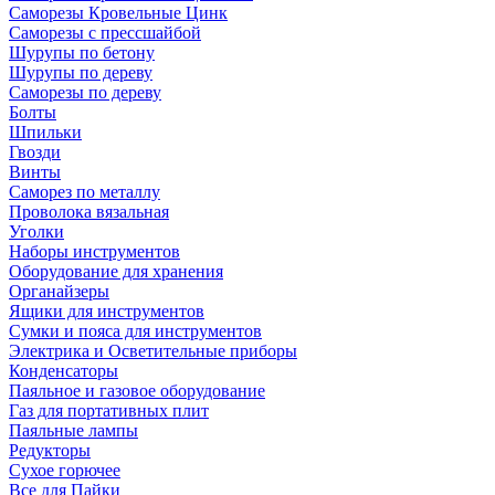
Саморезы Кровельные Цинк
Саморезы с прессшайбой
Шурупы по бетону
Шурупы по дереву
Саморезы по дереву
Болты
Шпильки
Гвозди
Винты
Саморез по металлу
Проволока вязальная
Уголки
Наборы инструментов
Оборудование для хранения
Органайзеры
Ящики для инструментов
Сумки и пояса для инструментов
Электрика и Осветительные приборы
Конденсаторы
Паяльное и газовое оборудование
Газ для портативных плит
Паяльные лампы
Редукторы
Сухое горючее
Все для Пайки