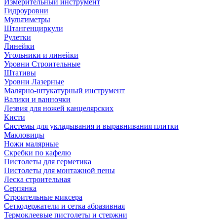
Измерительный инструмент
Гидроуровни
Мультиметры
Штангенциркули
Рулетки
Линейки
Угольники и линейки
Уровни Строительные
Штативы
Уровни Лазерные
Малярно-штукатурный инструмент
Валики и ванночки
Лезвия для ножей канцелярских
Кисти
Системы для укладывания и выравнивания плитки
Макловицы
Ножи малярные
Скребки по кафелю
Пистолеты для герметика
Пистолеты для монтажной пены
Леска строительная
Серпянка
Строительные миксера
Сеткодержатели и сетка абразивная
Термоклеевые пистолеты и стержни