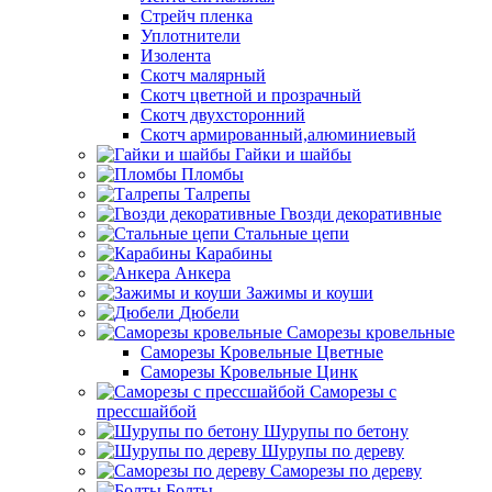
Стрейч пленка
Уплотнители
Изолента
Скотч малярный
Скотч цветной и прозрачный
Скотч двухсторонний
Скотч армированный,алюминиевый
Гайки и шайбы
Пломбы
Талрепы
Гвозди декоративные
Стальные цепи
Карабины
Анкера
Зажимы и коуши
Дюбели
Саморезы кровельные
Саморезы Кровельные Цветные
Саморезы Кровельные Цинк
Саморезы с
прессшайбой
Шурупы по бетону
Шурупы по дереву
Саморезы по дереву
Болты