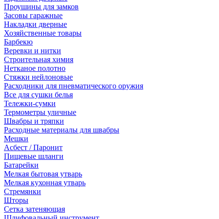
Проушины для замков
Засовы гаражные
Накладки дверные
Хозяйственные товары
Барбекю
Веревки и нитки
Строительная химия
Нетканое полотно
Стяжки нейлоновые
Расходники для пневматического оружия
Все для сушки белья
Тележки-сумки
Термометры уличные
Швабры и тряпки
Расходные материалы для швабры
Мешки
Асбест / Паронит
Пищевые шланги
Батарейки
Мелкая бытовая утварь
Мелкая кухонная утварь
Стремянки
Шторы
Сетка затеняющая
Шлифовальный инструмент