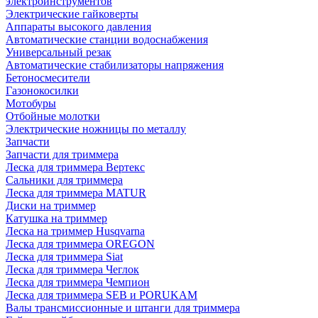
электроинструментов
Электрические гайковерты
Аппараты высокого давления
Автоматические станции водоснабжения
Универсальный резак
Автоматические стабилизаторы напряжения
Бетоносмесители
Газонокосилки
Мотобуры
Отбойные молотки
Электрические ножницы по металлу
Запчасти
Запчасти для триммера
Леска для триммера Вертекс
Сальники для триммера
Леска для триммера MATUR
Диски на триммер
Катушка на триммер
Леска на триммер Husqvarna
Леска для триммера OREGON
Леска для триммера Siat
Леска для триммера Чеглок
Леска для триммера Чемпион
Леска для триммера SEB и PORUKAM
Валы трансмиссионные и штанги для триммера