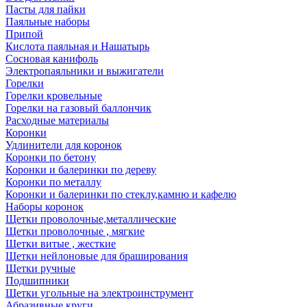
Пасты для пайки
Паяльные наборы
Припой
Кислота паяльная и Нашатырь
Сосновая канифоль
Электропаяльники и выжигатели
Горелки
Горелки кровельные
Горелки на газовый баллончик
Расходные материалы
Коронки
Удлинители для коронок
Коронки по бетону
Коронки и балеринки по дереву
Коронки по металлу
Коронки и балеринки по стеклу,камню и кафелю
Наборы коронок
Щетки проволочные,металлические
Щетки проволочные , мягкие
Щетки витые , жесткие
Щетки нейлоновые для браширования
Щетки ручные
Подшипники
Щетки угольные на электроинструмент
Абразивные круги