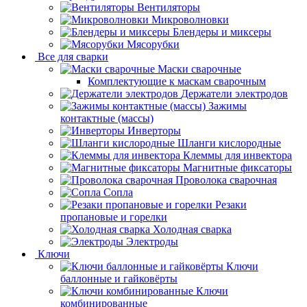
Вентиляторы
Микроволновки
Блендеры и миксеры
Мясорубки
Все для сварки
Маски сварочные
Комплектующие к маскам сварочным
Держатели электродов
Зажимы
контактные (массы)
Инверторы
Шланги кислородные
Клеммы для инвектора
Магнитные фиксаторы
Проволока сварочная
Сопла
Резаки
пропановые и горелки
Холодная сварка
Электроды
Ключи
Ключи
баллонные и гайковёрты
Ключи
комбинированные