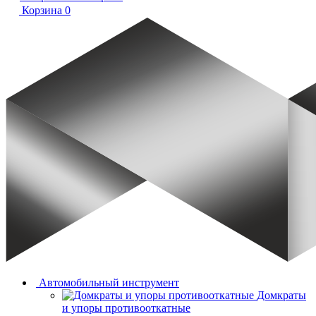
Корзина
0
Автомобильный инструмент
Домкраты
и упоры противооткатные