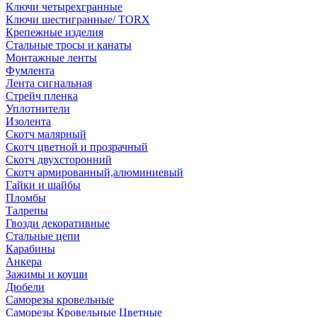
Ключи четырехгранные
Ключи шестигранные/ TORX
Крепежные изделия
Стальные тросы и канаты
Монтажные ленты
Фумлента
Лента сигнальная
Стрейч пленка
Уплотнители
Изолента
Скотч малярный
Скотч цветной и прозрачный
Скотч двухсторонний
Скотч армированный,алюминиевый
Гайки и шайбы
Пломбы
Талрепы
Гвозди декоративные
Стальные цепи
Карабины
Анкера
Зажимы и коуши
Дюбели
Саморезы кровельные
Саморезы Кровельные Цветные