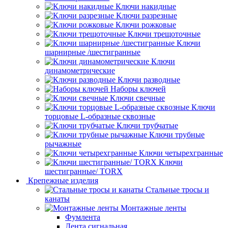
Ключи накидные
Ключи разрезные
Ключи рожковые
Ключи трещоточные
Ключи
шарнирные /шестигранные
Ключи
динамометрические
Ключи разводные
Наборы ключей
Ключи свечные
Ключи
торцовые L-образные сквозные
Ключи трубчатые
Ключи трубные
рычажные
Ключи четырехгранные
Ключи
шестигранные/ TORX
Крепежные изделия
Стальные тросы и
канаты
Монтажные ленты
Фумлента
Лента сигнальная