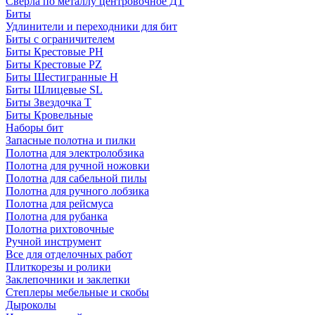
Сверла по металлу центровочное ДТ
Биты
Удлинители и переходники для бит
Биты с ограничителем
Биты Крестовые PH
Биты Крестовые PZ
Биты Шестигранные H
Биты Шлицевые SL
Биты Звездочка T
Биты Кровельные
Наборы бит
Запасные полотна и пилки
Полотна для электролобзика
Полотна для ручной ножовки
Полотна для сабельной пилы
Полотна для ручного лобзика
Полотна для рейсмуса
Полотна для рубанка
Полотна рихтовочные
Ручной инструмент
Все для отделочных работ
Плиткорезы и ролики
Заклепочники и заклепки
Степлеры мебельные и скобы
Дыроколы