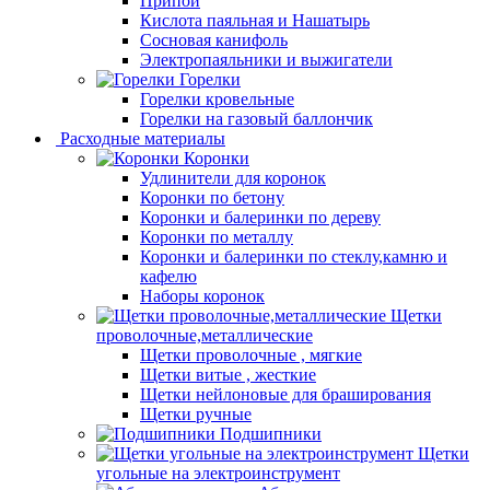
Припой
Кислота паяльная и Нашатырь
Сосновая канифоль
Электропаяльники и выжигатели
Горелки
Горелки кровельные
Горелки на газовый баллончик
Расходные материалы
Коронки
Удлинители для коронок
Коронки по бетону
Коронки и балеринки по дереву
Коронки по металлу
Коронки и балеринки по стеклу,камню и
кафелю
Наборы коронок
Щетки
проволочные,металлические
Щетки проволочные , мягкие
Щетки витые , жесткие
Щетки нейлоновые для браширования
Щетки ручные
Подшипники
Щетки
угольные на электроинструмент