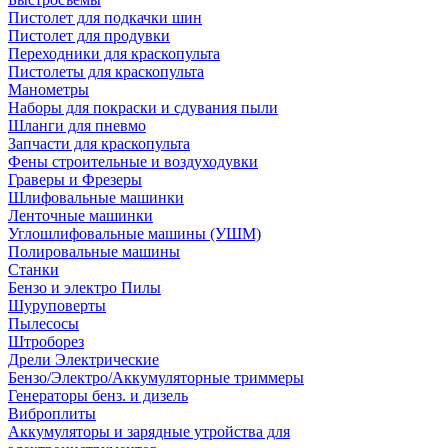
Пистолет для подкачки шин
Пистолет для продувки
Переходники для краскопульта
Пистолеты для краскопульта
Манометры
Наборы для покраски и сдувания пыли
Шланги для пневмо
Запчасти для краскопульта
Фены строительные и воздуходувки
Граверы и Фрезеры
Шлифовальные машинки
Ленточные машинки
Углошлифовальные машины (УШМ)
Полировальные машины
Станки
Бензо и электро Пилы
Шуруповерты
Пылесосы
Штроборез
Дрели Электрические
Бензо/Электро/Аккумуляторные триммеры
Генераторы бенз. и дизель
Виброплиты
Аккумуляторы и зарядные утройства для