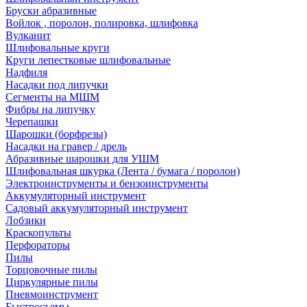
Бруски абразивные
Войлок , поролон, полировка, шлифовка
Вулканит
Шлифовальные круги
Круги лепестковые шлифовальные
Надфиля
Насадки под липучки
Сегменты на МШМ
Фибры на липучку
Черепашки
Шарошки (борфрезы)
Насадки на гравер / дрель
Абразивные шарошки для УШМ
Шлифовальная шкурка (Лента / бумага / поролон)
Электроинструменты и бензоинструменты
Аккумуляторный инструмент
Садовый аккумуляторный инструмент
Лобзики
Краскопульты
Перфораторы
Пилы
Торцовочные пилы
Циркулярные пилы
Пневмоинструмент
Быстросъемы