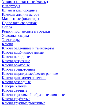
Зажимы контактные (массы)
Инверторы
Шланги кислородные
Клеммы для инвектора
Магнитные фиксаторы
Проволока сварочная
Сопла
Резаки пропановые и горелки
Холодная сварка
Электроды
Ключи
Ключи баллонные и гайковёрты
Ключи комбинированные
Ключи накидные
Ключи разрезные
Ключи рожковые
Ключи трещоточные
Ключи шарнирные /шестигранные
Ключи динамометрические
Ключи разводные
Наборы ключей
Ключи свечные
Ключи торцовые L-образные сквозные
Ключи трубчатые
Ключи трубные рычажные