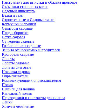
Инструмент для зачистки и обжима проводов
Съёмники стопорных колец
Садовый инвентарь
Ведра и тазы
Строительные и Садовые тачки
Кормушки и поилки
Секаторы садовые
Плодосборники
Сетка садовая
Сучкорезы садовые
Грабли и вилы садовые
Защита от насекомых и вредителей
Кусторезы садовые
Лопаты
Лопаты садовые
Лопаты снеговые
Ножовка садовая
Опрыскиватели
Комплектующие к опрыскивателям
Полив
Шланги для полива
Капельный полив
Переходники и пистолеты для полива
Лейки
Хомуты червячные