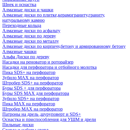
Шнек и оснастка
Алмазные диски и чашки
Алмазные диски по плитке,керамограниту,граниту,
натуральному камню
Переходные кольца
Алмазные диски по асфальту
Алмазные диски по дереву
Алмазные диски по металлу
Алмазные диски по кирпичу,бетону и армированному бетону
Алмазные чашки
Альфа Диски по дереву
Насадки на реноватор и роторайзер
Насадки для перфоратора и отбойного молотка
Пика SDS+ на перфоратор
Зубило MAX на перфоратор
Штробер SDS+ на перфоратор
Буры SDS + для перфоратора
Буры SDS MAX для перфоратора
Зубило SDS+ на перфоратор
Пика MAX на перфоратор
Штробер MAX на перфоратор
Патроны на дрель ,шуруповерт и SDS+
Оснастка и приспособления для УШМ и дрели
Пильные диски
Сверла и наборы сверл