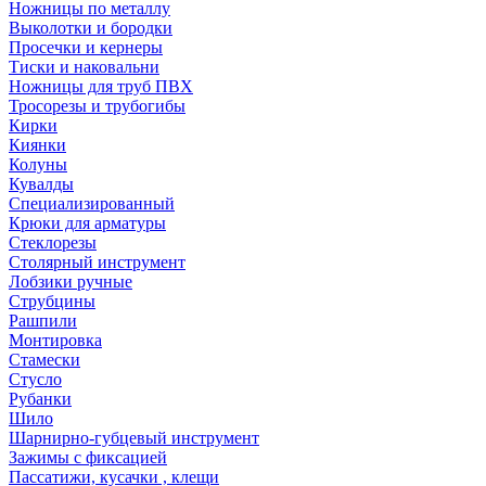
Ножницы по металлу
Выколотки и бородки
Просечки и кернеры
Тиски и наковальни
Ножницы для труб ПВХ
Тросорезы и трубогибы
Кирки
Киянки
Колуны
Кувалды
Специализированный
Крюки для арматуры
Стеклорезы
Столярный инструмент
Лобзики ручные
Струбцины
Рашпили
Монтировка
Стамески
Стусло
Рубанки
Шило
Шарнирно-губцевый инструмент
Зажимы с фиксацией
Пассатижи, кусачки , клещи