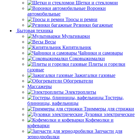
Щетки и стекломои
Воронки
автомобильные
Тросы и ремни
Резинки багажные
Бытовая техника
Мультиварки
Весы
Кипятильник
Чайники и самовары
Соковыжималки
Плиты и горелки
газовые
Зажигалки газовые
Обогреватели
Массажеры
Электроплиты
Тостеры,
блинницы, вафельницы
Триммеры для стрижки
Духовки электрические
Кофемолки и
кофеварки
Запчасти для
зернодробилки