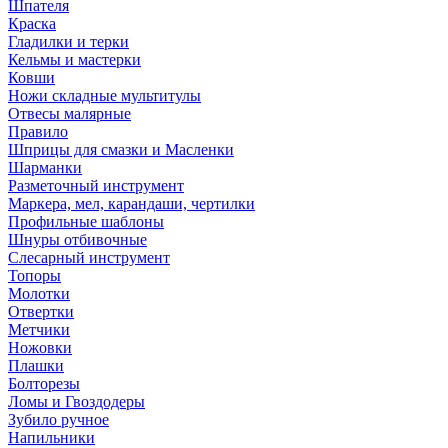
Шпателя
Краска
Гладилки и терки
Кельмы и мастерки
Ковши
Ножи складные мультитулы
Отвесы малярные
Правило
Шприцы для смазки и Масленки
Шарманки
Разметочный инструмент
Маркера, мел, карандаши, чертилки
Профильные шаблоны
Шнуры отбивочные
Слесарный инструмент
Топоры
Молотки
Отвертки
Метчики
Ножовки
Плашки
Болторезы
Ломы и Гвоздодеры
Зубило ручное
Напильники