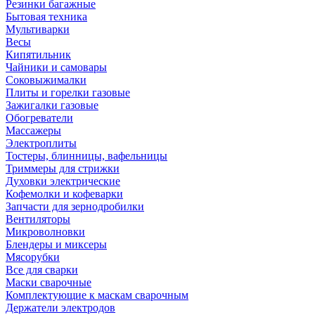
Резинки багажные
Бытовая техника
Мультиварки
Весы
Кипятильник
Чайники и самовары
Соковыжималки
Плиты и горелки газовые
Зажигалки газовые
Обогреватели
Массажеры
Электроплиты
Тостеры, блинницы, вафельницы
Триммеры для стрижки
Духовки электрические
Кофемолки и кофеварки
Запчасти для зернодробилки
Вентиляторы
Микроволновки
Блендеры и миксеры
Мясорубки
Все для сварки
Маски сварочные
Комплектующие к маскам сварочным
Держатели электродов