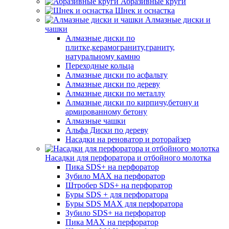
Абразивные круги
Шнек и оснастка
Алмазные диски и
чашки
Алмазные диски по
плитке,керамограниту,граниту,
натуральному камню
Переходные кольца
Алмазные диски по асфальту
Алмазные диски по дереву
Алмазные диски по металлу
Алмазные диски по кирпичу,бетону и
армированному бетону
Алмазные чашки
Альфа Диски по дереву
Насадки на реноватор и роторайзер
Насадки для перфоратора и отбойного молотка
Пика SDS+ на перфоратор
Зубило MAX на перфоратор
Штробер SDS+ на перфоратор
Буры SDS + для перфоратора
Буры SDS MAX для перфоратора
Зубило SDS+ на перфоратор
Пика MAX на перфоратор