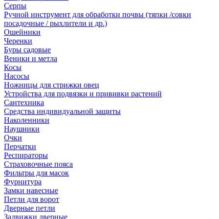
Серпы
Ручной инструмент для обработки почвы (тяпки /совки
посадочные / рыхлители и др.)
Ошейники
Черенки
Буры садовые
Веники и метла
Косы
Насосы
Ножницы для стрижки овец
Устройства для подвязки и прививки растений
Сантехника
Средства индивидуальной защиты
Наколенники
Наушники
Очки
Перчатки
Респираторы
Страховочные пояса
Фильтры для масок
Фурнитура
Замки навесные
Петли для ворот
Дверные петли
Задвижки дверные