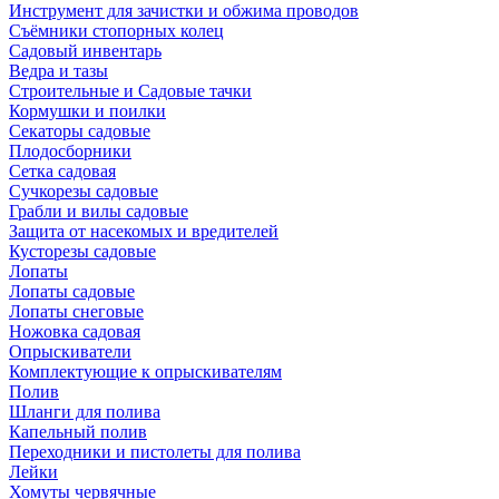
Инструмент для зачистки и обжима проводов
Съёмники стопорных колец
Садовый инвентарь
Ведра и тазы
Строительные и Садовые тачки
Кормушки и поилки
Секаторы садовые
Плодосборники
Сетка садовая
Сучкорезы садовые
Грабли и вилы садовые
Защита от насекомых и вредителей
Кусторезы садовые
Лопаты
Лопаты садовые
Лопаты снеговые
Ножовка садовая
Опрыскиватели
Комплектующие к опрыскивателям
Полив
Шланги для полива
Капельный полив
Переходники и пистолеты для полива
Лейки
Хомуты червячные