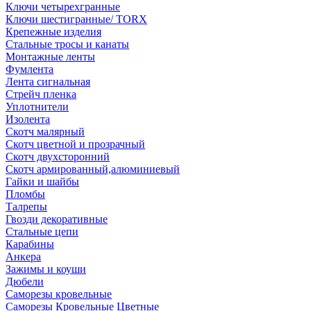
Ключи четырехгранные
Ключи шестигранные/ TORX
Крепежные изделия
Стальные тросы и канаты
Монтажные ленты
Фумлента
Лента сигнальная
Стрейч пленка
Уплотнители
Изолента
Скотч малярный
Скотч цветной и прозрачный
Скотч двухсторонний
Скотч армированный,алюминиевый
Гайки и шайбы
Пломбы
Талрепы
Гвозди декоративные
Стальные цепи
Карабины
Анкера
Зажимы и коуши
Дюбели
Саморезы кровельные
Саморезы Кровельные Цветные