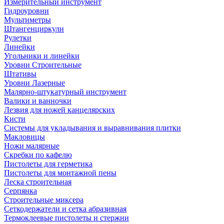
Измерительный инструмент
Гидроуровни
Мультиметры
Штангенциркули
Рулетки
Линейки
Угольники и линейки
Уровни Строительные
Штативы
Уровни Лазерные
Малярно-штукатурный инструмент
Валики и ванночки
Лезвия для ножей канцелярских
Кисти
Системы для укладывания и выравнивания плитки
Макловицы
Ножи малярные
Скребки по кафелю
Пистолеты для герметика
Пистолеты для монтажной пены
Леска строительная
Серпянка
Строительные миксера
Сеткодержатели и сетка абразивная
Термоклеевые пистолеты и стержни