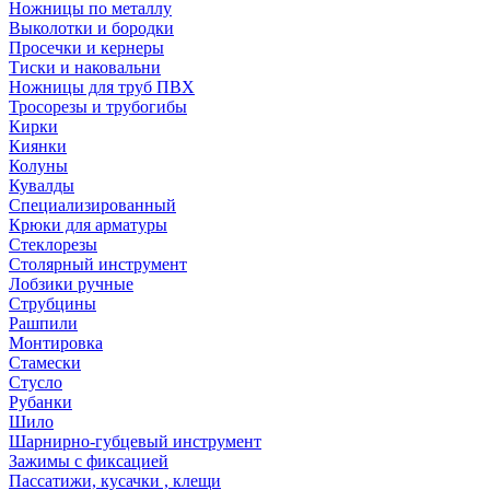
Ножницы по металлу
Выколотки и бородки
Просечки и кернеры
Тиски и наковальни
Ножницы для труб ПВХ
Тросорезы и трубогибы
Кирки
Киянки
Колуны
Кувалды
Специализированный
Крюки для арматуры
Стеклорезы
Столярный инструмент
Лобзики ручные
Струбцины
Рашпили
Монтировка
Стамески
Стусло
Рубанки
Шило
Шарнирно-губцевый инструмент
Зажимы с фиксацией
Пассатижи, кусачки , клещи