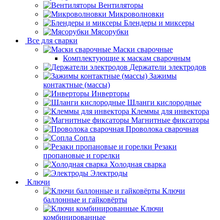
Вентиляторы
Микроволновки
Блендеры и миксеры
Мясорубки
Все для сварки
Маски сварочные
Комплектующие к маскам сварочным
Держатели электродов
Зажимы
контактные (массы)
Инверторы
Шланги кислородные
Клеммы для инвектора
Магнитные фиксаторы
Проволока сварочная
Сопла
Резаки
пропановые и горелки
Холодная сварка
Электроды
Ключи
Ключи
баллонные и гайковёрты
Ключи
комбинированные