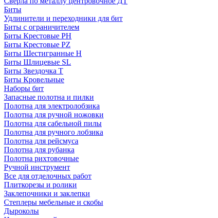
Сверла по металлу центровочное ДТ
Биты
Удлинители и переходники для бит
Биты с ограничителем
Биты Крестовые PH
Биты Крестовые PZ
Биты Шестигранные H
Биты Шлицевые SL
Биты Звездочка T
Биты Кровельные
Наборы бит
Запасные полотна и пилки
Полотна для электролобзика
Полотна для ручной ножовки
Полотна для сабельной пилы
Полотна для ручного лобзика
Полотна для рейсмуса
Полотна для рубанка
Полотна рихтовочные
Ручной инструмент
Все для отделочных работ
Плиткорезы и ролики
Заклепочники и заклепки
Степлеры мебельные и скобы
Дыроколы