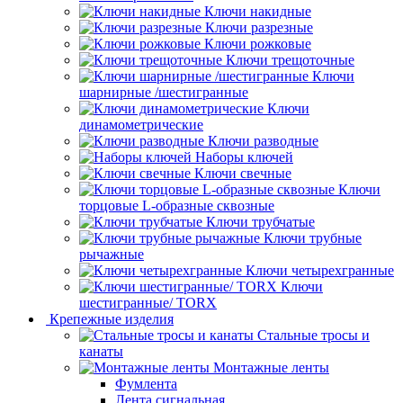
Ключи накидные
Ключи разрезные
Ключи рожковые
Ключи трещоточные
Ключи
шарнирные /шестигранные
Ключи
динамометрические
Ключи разводные
Наборы ключей
Ключи свечные
Ключи
торцовые L-образные сквозные
Ключи трубчатые
Ключи трубные
рычажные
Ключи четырехгранные
Ключи
шестигранные/ TORX
Крепежные изделия
Стальные тросы и
канаты
Монтажные ленты
Фумлента
Лента сигнальная