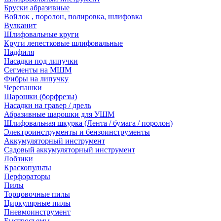
Бруски абразивные
Войлок , поролон, полировка, шлифовка
Вулканит
Шлифовальные круги
Круги лепестковые шлифовальные
Надфиля
Насадки под липучки
Сегменты на МШМ
Фибры на липучку
Черепашки
Шарошки (борфрезы)
Насадки на гравер / дрель
Абразивные шарошки для УШМ
Шлифовальная шкурка (Лента / бумага / поролон)
Электроинструменты и бензоинструменты
Аккумуляторный инструмент
Садовый аккумуляторный инструмент
Лобзики
Краскопульты
Перфораторы
Пилы
Торцовочные пилы
Циркулярные пилы
Пневмоинструмент
Быстросъемы