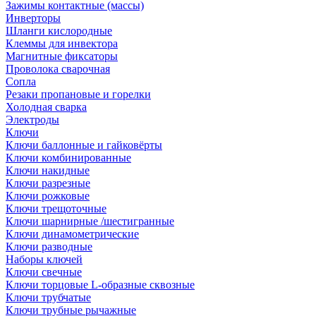
Зажимы контактные (массы)
Инверторы
Шланги кислородные
Клеммы для инвектора
Магнитные фиксаторы
Проволока сварочная
Сопла
Резаки пропановые и горелки
Холодная сварка
Электроды
Ключи
Ключи баллонные и гайковёрты
Ключи комбинированные
Ключи накидные
Ключи разрезные
Ключи рожковые
Ключи трещоточные
Ключи шарнирные /шестигранные
Ключи динамометрические
Ключи разводные
Наборы ключей
Ключи свечные
Ключи торцовые L-образные сквозные
Ключи трубчатые
Ключи трубные рычажные