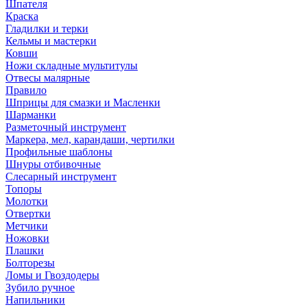
Шпателя
Краска
Гладилки и терки
Кельмы и мастерки
Ковши
Ножи складные мультитулы
Отвесы малярные
Правило
Шприцы для смазки и Масленки
Шарманки
Разметочный инструмент
Маркера, мел, карандаши, чертилки
Профильные шаблоны
Шнуры отбивочные
Слесарный инструмент
Топоры
Молотки
Отвертки
Метчики
Ножовки
Плашки
Болторезы
Ломы и Гвоздодеры
Зубило ручное
Напильники