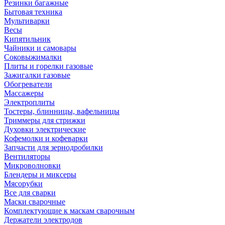
Резинки багажные
Бытовая техника
Мультиварки
Весы
Кипятильник
Чайники и самовары
Соковыжималки
Плиты и горелки газовые
Зажигалки газовые
Обогреватели
Массажеры
Электроплиты
Тостеры, блинницы, вафельницы
Триммеры для стрижки
Духовки электрические
Кофемолки и кофеварки
Запчасти для зернодробилки
Вентиляторы
Микроволновки
Блендеры и миксеры
Мясорубки
Все для сварки
Маски сварочные
Комплектующие к маскам сварочным
Держатели электродов