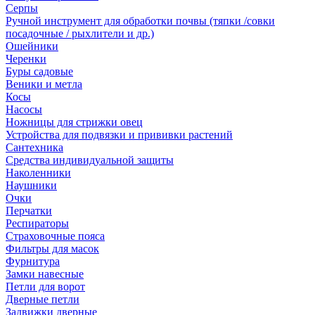
Серпы
Ручной инструмент для обработки почвы (тяпки /совки
посадочные / рыхлители и др.)
Ошейники
Черенки
Буры садовые
Веники и метла
Косы
Насосы
Ножницы для стрижки овец
Устройства для подвязки и прививки растений
Сантехника
Средства индивидуальной защиты
Наколенники
Наушники
Очки
Перчатки
Респираторы
Страховочные пояса
Фильтры для масок
Фурнитура
Замки навесные
Петли для ворот
Дверные петли
Задвижки дверные