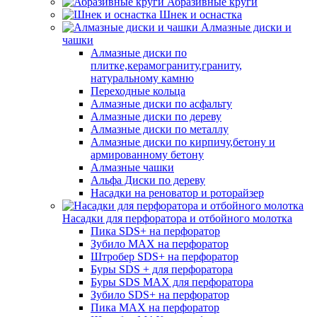
Абразивные круги
Шнек и оснастка
Алмазные диски и
чашки
Алмазные диски по
плитке,керамограниту,граниту,
натуральному камню
Переходные кольца
Алмазные диски по асфальту
Алмазные диски по дереву
Алмазные диски по металлу
Алмазные диски по кирпичу,бетону и
армированному бетону
Алмазные чашки
Альфа Диски по дереву
Насадки на реноватор и роторайзер
Насадки для перфоратора и отбойного молотка
Пика SDS+ на перфоратор
Зубило MAX на перфоратор
Штробер SDS+ на перфоратор
Буры SDS + для перфоратора
Буры SDS MAX для перфоратора
Зубило SDS+ на перфоратор
Пика MAX на перфоратор