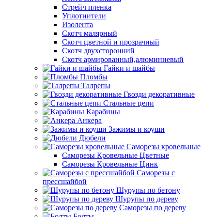
Стрейч пленка
Уплотнители
Изолента
Скотч малярный
Скотч цветной и прозрачный
Скотч двухсторонний
Скотч армированный,алюминиевый
Гайки и шайбы
Пломбы
Талрепы
Гвозди декоративные
Стальные цепи
Карабины
Анкера
Зажимы и коуши
Дюбели
Саморезы кровельные
Саморезы Кровельные Цветные
Саморезы Кровельные Цинк
Саморезы с
прессшайбой
Шурупы по бетону
Шурупы по дереву
Саморезы по дереву
Болты