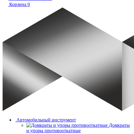
Корзина
0
Автомобильный инструмент
Домкраты
и упоры противооткатные