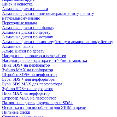
Шнек и оснастка
Алмазные диски и чашки
Алмазные диски по плитке,керамограниту,граниту,
натуральному камню
Переходные кольца
Алмазные диски по асфальту
Алмазные диски по дереву
Алмазные диски по металлу
Алмазные диски по кирпичу,бетону и армированному бетону
Алмазные чашки
Альфа Диски по дереву
Насадки на реноватор и роторайзер
Насадки для перфоратора и отбойного молотка
Пика SDS+ на перфоратор
Зубило MAX на перфоратор
Штробер SDS+ на перфоратор
Буры SDS + для перфоратора
Буры SDS MAX для перфоратора
Зубило SDS+ на перфоратор
Пика MAX на перфоратор
Штробер MAX на перфоратор
Патроны на дрель ,шуруповерт и SDS+
Оснастка и приспособления для УШМ и дрели
Пильные диски
Сверла и наборы сверл