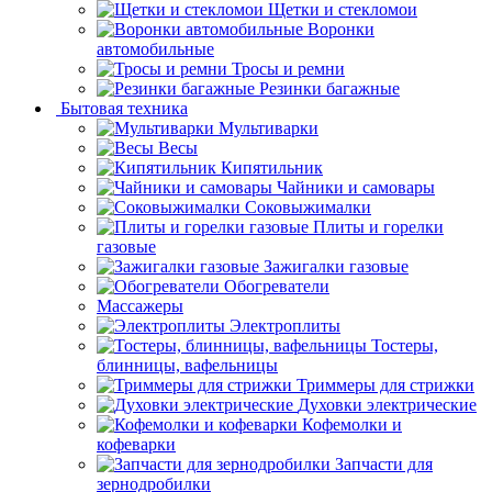
Щетки и стекломои
Воронки
автомобильные
Тросы и ремни
Резинки багажные
Бытовая техника
Мультиварки
Весы
Кипятильник
Чайники и самовары
Соковыжималки
Плиты и горелки
газовые
Зажигалки газовые
Обогреватели
Массажеры
Электроплиты
Тостеры,
блинницы, вафельницы
Триммеры для стрижки
Духовки электрические
Кофемолки и
кофеварки
Запчасти для
зернодробилки