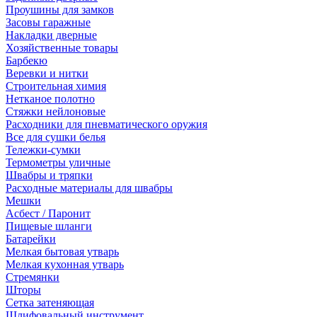
Проушины для замков
Засовы гаражные
Накладки дверные
Хозяйственные товары
Барбекю
Веревки и нитки
Строительная химия
Нетканое полотно
Стяжки нейлоновые
Расходники для пневматического оружия
Все для сушки белья
Тележки-сумки
Термометры уличные
Швабры и тряпки
Расходные материалы для швабры
Мешки
Асбест / Паронит
Пищевые шланги
Батарейки
Мелкая бытовая утварь
Мелкая кухонная утварь
Стремянки
Шторы
Сетка затеняющая
Шлифовальный инструмент