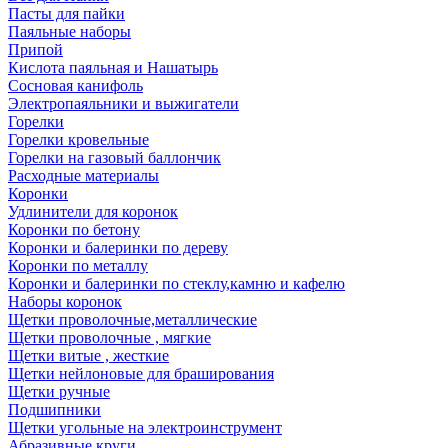
Пасты для пайки
Паяльные наборы
Припой
Кислота паяльная и Нашатырь
Сосновая канифоль
Электропаяльники и выжигатели
Горелки
Горелки кровельные
Горелки на газовый баллончик
Расходные материалы
Коронки
Удлинители для коронок
Коронки по бетону
Коронки и балеринки по дереву
Коронки по металлу
Коронки и балеринки по стеклу,камню и кафелю
Наборы коронок
Щетки проволочные,металлические
Щетки проволочные , мягкие
Щетки витые , жесткие
Щетки нейлоновые для браширования
Щетки ручные
Подшипники
Щетки угольные на электроинструмент
Абразивные круги