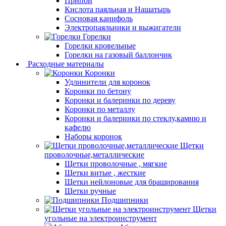
Припой
Кислота паяльная и Нашатырь
Сосновая канифоль
Электропаяльники и выжигатели
Горелки
Горелки кровельные
Горелки на газовый баллончик
Расходные материалы
Коронки
Удлинители для коронок
Коронки по бетону
Коронки и балеринки по дереву
Коронки по металлу
Коронки и балеринки по стеклу,камню и
кафелю
Наборы коронок
Щетки
проволочные,металлические
Щетки проволочные , мягкие
Щетки витые , жесткие
Щетки нейлоновые для браширования
Щетки ручные
Подшипники
Щетки
угольные на электроинструмент