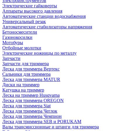
электроинструментов
Электрические гайковерты
Аппараты высокого давления
Автоматические станции водоснабжения
Универсальный резак
Автоматические стабилизаторы напряжения
Бетоносмесители
Газонокосилки
Мотобуры
Отбойные молотки
Электрические ножницы по металлу
Запчасти
Запчасти для триммера
Леска для триммера Вертекс
Сальники для триммера
Леска для триммера MATUR
Диски на триммер
Катушка на триммер
Леска на триммер Husqvarna
Леска для триммера OREGON
Леска для триммера Siat
Леска для триммера Чеглок
Леска для триммера Чемпион
Леска для триммера SEB и PORUKAM
Валы трансмиссионные и штанги для триммера