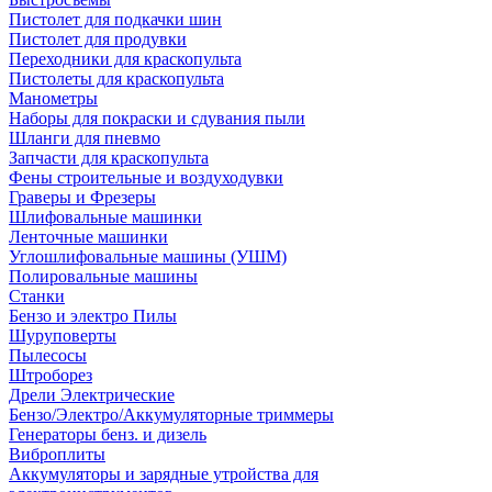
Пистолет для подкачки шин
Пистолет для продувки
Переходники для краскопульта
Пистолеты для краскопульта
Манометры
Наборы для покраски и сдувания пыли
Шланги для пневмо
Запчасти для краскопульта
Фены строительные и воздуходувки
Граверы и Фрезеры
Шлифовальные машинки
Ленточные машинки
Углошлифовальные машины (УШМ)
Полировальные машины
Станки
Бензо и электро Пилы
Шуруповерты
Пылесосы
Штроборез
Дрели Электрические
Бензо/Электро/Аккумуляторные триммеры
Генераторы бенз. и дизель
Виброплиты
Аккумуляторы и зарядные утройства для