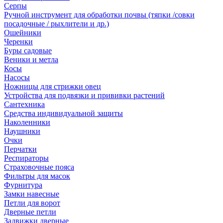
Серпы
Ручной инструмент для обработки почвы (тяпки /совки
посадочные / рыхлители и др.)
Ошейники
Черенки
Буры садовые
Веники и метла
Косы
Насосы
Ножницы для стрижки овец
Устройства для подвязки и прививки растений
Сантехника
Средства индивидуальной защиты
Наколенники
Наушники
Очки
Перчатки
Респираторы
Страховочные пояса
Фильтры для масок
Фурнитура
Замки навесные
Петли для ворот
Дверные петли
Задвижки дверные