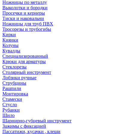
Ножницы по металлу
Выколотки и бородки
Просечки и кернеры
Тиски и наковальни
Ножницы для труб ПВХ
Тросорезы и трубогибы
Кирки
Киянки
Колуны
Кувалды
Специализированный
Крюки для арматуры
Стеклорезы
Столярный инструмент
Лобзики ручные
Струбцины
Рашпили
Монтировка
Стамески
Стусло
Рубанки
Шило
Шарнирно-губцевый инструмент
Зажимы с фиксацией
Пассатижи, кусачки , клещи