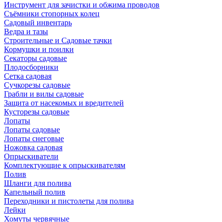
Инструмент для зачистки и обжима проводов
Съёмники стопорных колец
Садовый инвентарь
Ведра и тазы
Строительные и Садовые тачки
Кормушки и поилки
Секаторы садовые
Плодосборники
Сетка садовая
Сучкорезы садовые
Грабли и вилы садовые
Защита от насекомых и вредителей
Кусторезы садовые
Лопаты
Лопаты садовые
Лопаты снеговые
Ножовка садовая
Опрыскиватели
Комплектующие к опрыскивателям
Полив
Шланги для полива
Капельный полив
Переходники и пистолеты для полива
Лейки
Хомуты червячные