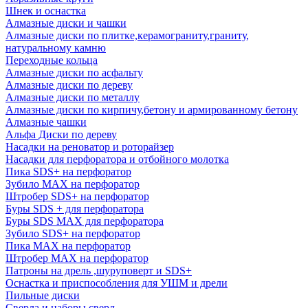
Шнек и оснастка
Алмазные диски и чашки
Алмазные диски по плитке,керамограниту,граниту,
натуральному камню
Переходные кольца
Алмазные диски по асфальту
Алмазные диски по дереву
Алмазные диски по металлу
Алмазные диски по кирпичу,бетону и армированному бетону
Алмазные чашки
Альфа Диски по дереву
Насадки на реноватор и роторайзер
Насадки для перфоратора и отбойного молотка
Пика SDS+ на перфоратор
Зубило MAX на перфоратор
Штробер SDS+ на перфоратор
Буры SDS + для перфоратора
Буры SDS MAX для перфоратора
Зубило SDS+ на перфоратор
Пика MAX на перфоратор
Штробер MAX на перфоратор
Патроны на дрель ,шуруповерт и SDS+
Оснастка и приспособления для УШМ и дрели
Пильные диски
Сверла и наборы сверл