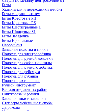
Сверла по металлу центровочное ДТ
Биты
Удлинители и переходники для бит
Биты с ограничителем
Биты Крестовые PH
Биты Крестовые PZ
Биты Шестигранные H
Биты Шлицевые SL
Биты Звездочка T
Биты Кровельные
Наборы бит
Запасные полотна и пилки
Полотна для электролобзика
Полотна для ручной ножовки
Полотна для сабельной пилы
Полотна для ручного лобзика
Полотна для рейсмуса
Полотна для рубанка
Полотна рихтовочные
Ручной инструмент
Все для отделочных работ
Плиткорезы и ролики
Заклепочники и заклепки
Степлеры мебельные и скобы
Дыроколы