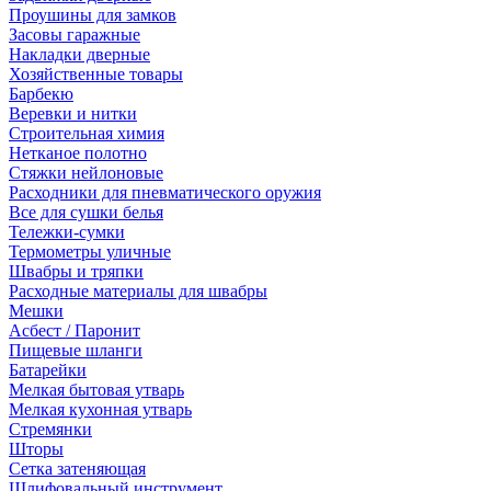
Проушины для замков
Засовы гаражные
Накладки дверные
Хозяйственные товары
Барбекю
Веревки и нитки
Строительная химия
Нетканое полотно
Стяжки нейлоновые
Расходники для пневматического оружия
Все для сушки белья
Тележки-сумки
Термометры уличные
Швабры и тряпки
Расходные материалы для швабры
Мешки
Асбест / Паронит
Пищевые шланги
Батарейки
Мелкая бытовая утварь
Мелкая кухонная утварь
Стремянки
Шторы
Сетка затеняющая
Шлифовальный инструмент