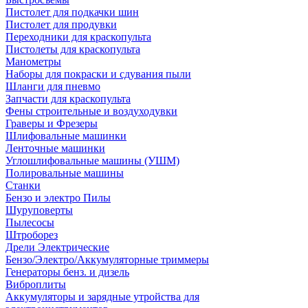
Пистолет для подкачки шин
Пистолет для продувки
Переходники для краскопульта
Пистолеты для краскопульта
Манометры
Наборы для покраски и сдувания пыли
Шланги для пневмо
Запчасти для краскопульта
Фены строительные и воздуходувки
Граверы и Фрезеры
Шлифовальные машинки
Ленточные машинки
Углошлифовальные машины (УШМ)
Полировальные машины
Станки
Бензо и электро Пилы
Шуруповерты
Пылесосы
Штроборез
Дрели Электрические
Бензо/Электро/Аккумуляторные триммеры
Генераторы бенз. и дизель
Виброплиты
Аккумуляторы и зарядные утройства для