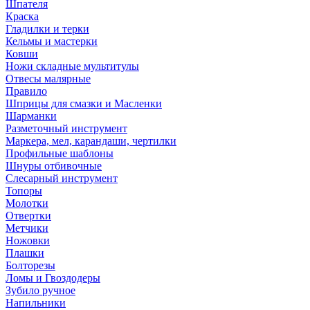
Шпателя
Краска
Гладилки и терки
Кельмы и мастерки
Ковши
Ножи складные мультитулы
Отвесы малярные
Правило
Шприцы для смазки и Масленки
Шарманки
Разметочный инструмент
Маркера, мел, карандаши, чертилки
Профильные шаблоны
Шнуры отбивочные
Слесарный инструмент
Топоры
Молотки
Отвертки
Метчики
Ножовки
Плашки
Болторезы
Ломы и Гвоздодеры
Зубило ручное
Напильники