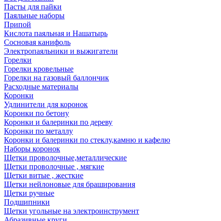
Пасты для пайки
Паяльные наборы
Припой
Кислота паяльная и Нашатырь
Сосновая канифоль
Электропаяльники и выжигатели
Горелки
Горелки кровельные
Горелки на газовый баллончик
Расходные материалы
Коронки
Удлинители для коронок
Коронки по бетону
Коронки и балеринки по дереву
Коронки по металлу
Коронки и балеринки по стеклу,камню и кафелю
Наборы коронок
Щетки проволочные,металлические
Щетки проволочные , мягкие
Щетки витые , жесткие
Щетки нейлоновые для браширования
Щетки ручные
Подшипники
Щетки угольные на электроинструмент
Абразивные круги