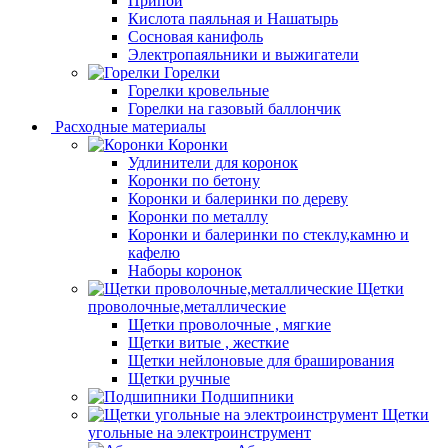
Припой
Кислота паяльная и Нашатырь
Сосновая канифоль
Электропаяльники и выжигатели
Горелки
Горелки кровельные
Горелки на газовый баллончик
Расходные материалы
Коронки
Удлинители для коронок
Коронки по бетону
Коронки и балеринки по дереву
Коронки по металлу
Коронки и балеринки по стеклу,камню и
кафелю
Наборы коронок
Щетки
проволочные,металлические
Щетки проволочные , мягкие
Щетки витые , жесткие
Щетки нейлоновые для браширования
Щетки ручные
Подшипники
Щетки
угольные на электроинструмент