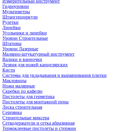
Измерительный инструмент
Гидроуровни
Мультиметры
Штангенциркули
Рулетки
Линейки
Угольники и линейки
Уровни Строительные
Штативы
Уровни Лазерные
Малярно-штукатурный инструмент
Валики и ванночки
Лезвия для ножей канцелярских
Кисти
Системы для укладывания и выравнивания плитки
Макловицы
Ножи малярные
Скребки по кафелю
Пистолеты для герметика
Пистолеты для монтажной пены
Леска строительная
Серпянка
Строительные миксера
Сеткодержатели и сетка абразивная
Термоклеевые пистолеты и стержни