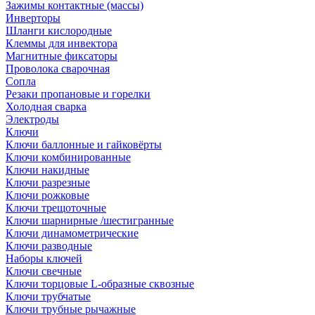
Зажимы контактные (массы)
Инверторы
Шланги кислородные
Клеммы для инвектора
Магнитные фиксаторы
Проволока сварочная
Сопла
Резаки пропановые и горелки
Холодная сварка
Электроды
Ключи
Ключи баллонные и гайковёрты
Ключи комбинированные
Ключи накидные
Ключи разрезные
Ключи рожковые
Ключи трещоточные
Ключи шарнирные /шестигранные
Ключи динамометрические
Ключи разводные
Наборы ключей
Ключи свечные
Ключи торцовые L-образные сквозные
Ключи трубчатые
Ключи трубные рычажные