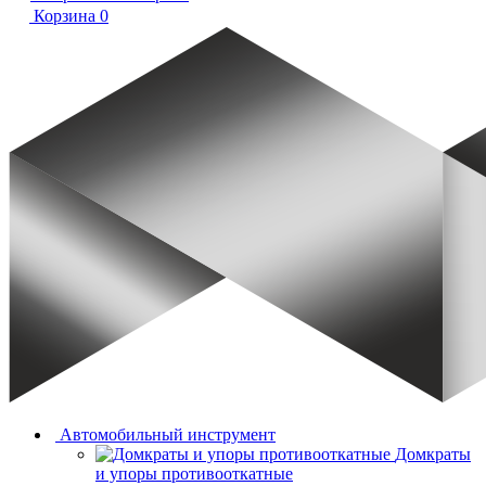
Корзина
0
Автомобильный инструмент
Домкраты
и упоры противооткатные