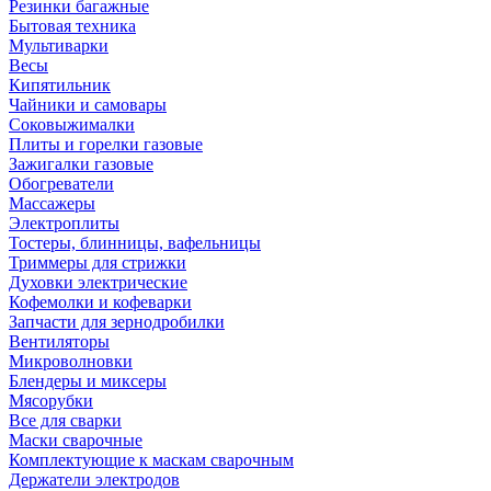
Резинки багажные
Бытовая техника
Мультиварки
Весы
Кипятильник
Чайники и самовары
Соковыжималки
Плиты и горелки газовые
Зажигалки газовые
Обогреватели
Массажеры
Электроплиты
Тостеры, блинницы, вафельницы
Триммеры для стрижки
Духовки электрические
Кофемолки и кофеварки
Запчасти для зернодробилки
Вентиляторы
Микроволновки
Блендеры и миксеры
Мясорубки
Все для сварки
Маски сварочные
Комплектующие к маскам сварочным
Держатели электродов