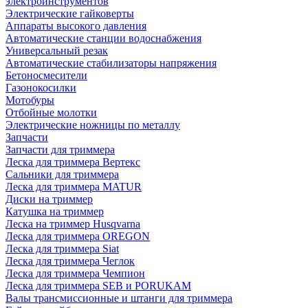
электроинструментов
Электрические гайковерты
Аппараты высокого давления
Автоматические станции водоснабжения
Универсальный резак
Автоматические стабилизаторы напряжения
Бетоносмесители
Газонокосилки
Мотобуры
Отбойные молотки
Электрические ножницы по металлу
Запчасти
Запчасти для триммера
Леска для триммера Вертекс
Сальники для триммера
Леска для триммера MATUR
Диски на триммер
Катушка на триммер
Леска на триммер Husqvarna
Леска для триммера OREGON
Леска для триммера Siat
Леска для триммера Чеглок
Леска для триммера Чемпион
Леска для триммера SEB и PORUKAM
Валы трансмиссионные и штанги для триммера