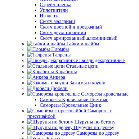
Стрейч пленка
Уплотнители
Изолента
Скотч малярный
Скотч цветной и прозрачный
Скотч двухсторонний
Скотч армированный,алюминиевый
Гайки и шайбы
Пломбы
Талрепы
Гвозди декоративные
Стальные цепи
Карабины
Анкера
Зажимы и коуши
Дюбели
Саморезы кровельные
Саморезы Кровельные Цветные
Саморезы Кровельные Цинк
Саморезы с
прессшайбой
Шурупы по бетону
Шурупы по дереву
Саморезы по дереву
Болты