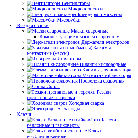
Вентиляторы
Микроволновки
Блендеры и миксеры
Мясорубки
Все для сварки
Маски сварочные
Комплектующие к маскам сварочным
Держатели электродов
Зажимы
контактные (массы)
Инверторы
Шланги кислородные
Клеммы для инвектора
Магнитные фиксаторы
Проволока сварочная
Сопла
Резаки
пропановые и горелки
Холодная сварка
Электроды
Ключи
Ключи
баллонные и гайковёрты
Ключи
комбинированные