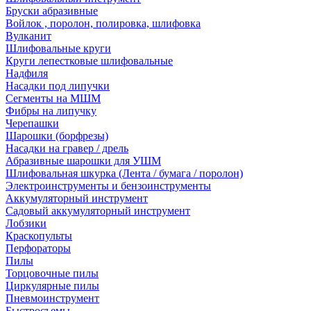
Бруски абразивные
Войлок , поролон, полировка, шлифовка
Вулканит
Шлифовальные круги
Круги лепестковые шлифовальные
Надфиля
Насадки под липучки
Сегменты на МШМ
Фибры на липучку
Черепашки
Шарошки (борфрезы)
Насадки на гравер / дрель
Абразивные шарошки для УШМ
Шлифовальная шкурка (Лента / бумага / поролон)
Электроинструменты и бензоинструменты
Аккумуляторный инструмент
Садовый аккумуляторный инструмент
Лобзики
Краскопульты
Перфораторы
Пилы
Торцовочные пилы
Циркулярные пилы
Пневмоинструмент
Быстросъемы