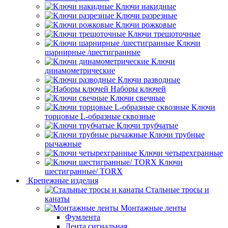
Ключи накидные
Ключи разрезные
Ключи рожковые
Ключи трещоточные
Ключи
шарнирные /шестигранные
Ключи
динамометрические
Ключи разводные
Наборы ключей
Ключи свечные
Ключи
торцовые L-образные сквозные
Ключи трубчатые
Ключи трубные
рычажные
Ключи четырехгранные
Ключи
шестигранные/ TORX
Крепежные изделия
Стальные тросы и
канаты
Монтажные ленты
Фумлента
Лента сигнальная