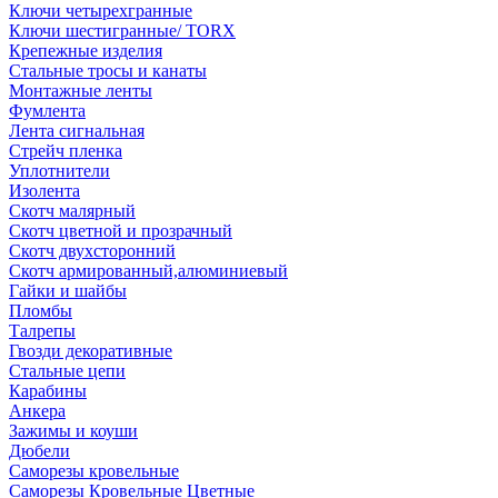
Ключи четырехгранные
Ключи шестигранные/ TORX
Крепежные изделия
Стальные тросы и канаты
Монтажные ленты
Фумлента
Лента сигнальная
Стрейч пленка
Уплотнители
Изолента
Скотч малярный
Скотч цветной и прозрачный
Скотч двухсторонний
Скотч армированный,алюминиевый
Гайки и шайбы
Пломбы
Талрепы
Гвозди декоративные
Стальные цепи
Карабины
Анкера
Зажимы и коуши
Дюбели
Саморезы кровельные
Саморезы Кровельные Цветные