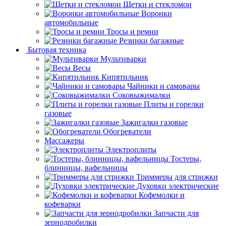
Щетки и стекломои
Воронки
автомобильные
Тросы и ремни
Резинки багажные
Бытовая техника
Мультиварки
Весы
Кипятильник
Чайники и самовары
Соковыжималки
Плиты и горелки
газовые
Зажигалки газовые
Обогреватели
Массажеры
Электроплиты
Тостеры,
блинницы, вафельницы
Триммеры для стрижки
Духовки электрические
Кофемолки и
кофеварки
Запчасти для
зернодробилки