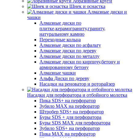
Абразивные круги
Шнек и оснастка
Алмазные диски и
чашки
Алмазные диски по
плитке,керамограниту,граниту,
натуральному камню
Переходные кольца
Алмазные диски по асфальту
Алмазные диски по дереву
Алмазные диски по металлу
Алмазные диски по кирпичу,бетону и
армированному бетону
Алмазные чашки
Альфа Диски по дереву
Насадки на реноватор и роторайзер
Насадки для перфоратора и отбойного молотка
Пика SDS+ на перфоратор
Зубило MAX на перфоратор
Штробер SDS+ на перфоратор
Буры SDS + для перфоратора
Буры SDS MAX для перфоратора
Зубило SDS+ на перфоратор
Пика MAX на перфоратор