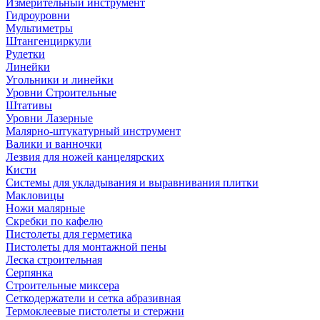
Измерительный инструмент
Гидроуровни
Мультиметры
Штангенциркули
Рулетки
Линейки
Угольники и линейки
Уровни Строительные
Штативы
Уровни Лазерные
Малярно-штукатурный инструмент
Валики и ванночки
Лезвия для ножей канцелярских
Кисти
Системы для укладывания и выравнивания плитки
Макловицы
Ножи малярные
Скребки по кафелю
Пистолеты для герметика
Пистолеты для монтажной пены
Леска строительная
Серпянка
Строительные миксера
Сеткодержатели и сетка абразивная
Термоклеевые пистолеты и стержни