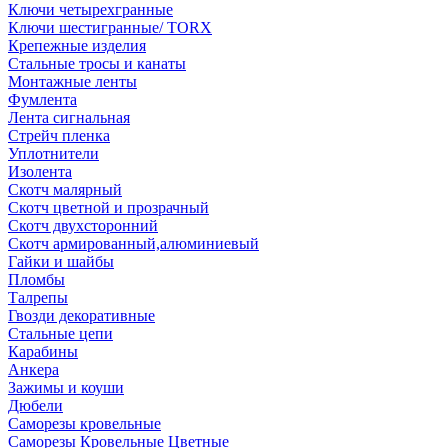
Ключи четырехгранные
Ключи шестигранные/ TORX
Крепежные изделия
Стальные тросы и канаты
Монтажные ленты
Фумлента
Лента сигнальная
Стрейч пленка
Уплотнители
Изолента
Скотч малярный
Скотч цветной и прозрачный
Скотч двухсторонний
Скотч армированный,алюминиевый
Гайки и шайбы
Пломбы
Талрепы
Гвозди декоративные
Стальные цепи
Карабины
Анкера
Зажимы и коуши
Дюбели
Саморезы кровельные
Саморезы Кровельные Цветные