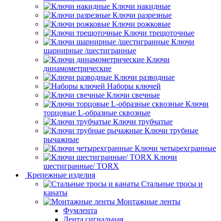
Ключи накидные
Ключи разрезные
Ключи рожковые
Ключи трещоточные
Ключи
шарнирные /шестигранные
Ключи
динамометрические
Ключи разводные
Наборы ключей
Ключи свечные
Ключи
торцовые L-образные сквозные
Ключи трубчатые
Ключи трубные
рычажные
Ключи четырехгранные
Ключи
шестигранные/ TORX
Крепежные изделия
Стальные тросы и
канаты
Монтажные ленты
Фумлента
Лента сигнальная