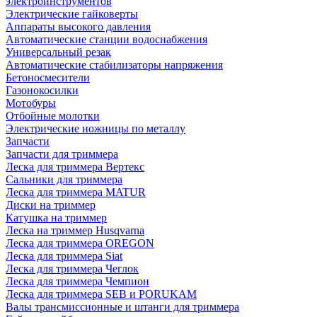
электроинструментов
Электрические гайковерты
Аппараты высокого давления
Автоматические станции водоснабжения
Универсальный резак
Автоматические стабилизаторы напряжения
Бетоносмесители
Газонокосилки
Мотобуры
Отбойные молотки
Электрические ножницы по металлу
Запчасти
Запчасти для триммера
Леска для триммера Вертекс
Сальники для триммера
Леска для триммера MATUR
Диски на триммер
Катушка на триммер
Леска на триммер Husqvarna
Леска для триммера OREGON
Леска для триммера Siat
Леска для триммера Чеглок
Леска для триммера Чемпион
Леска для триммера SEB и PORUKAM
Валы трансмиссионные и штанги для триммера