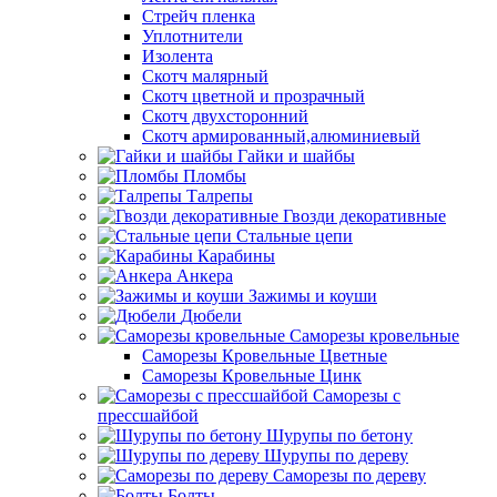
Стрейч пленка
Уплотнители
Изолента
Скотч малярный
Скотч цветной и прозрачный
Скотч двухсторонний
Скотч армированный,алюминиевый
Гайки и шайбы
Пломбы
Талрепы
Гвозди декоративные
Стальные цепи
Карабины
Анкера
Зажимы и коуши
Дюбели
Саморезы кровельные
Саморезы Кровельные Цветные
Саморезы Кровельные Цинк
Саморезы с
прессшайбой
Шурупы по бетону
Шурупы по дереву
Саморезы по дереву
Болты