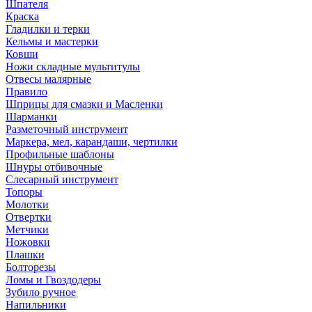
Шпателя
Краска
Гладилки и терки
Кельмы и мастерки
Ковши
Ножи складные мультитулы
Отвесы малярные
Правило
Шприцы для смазки и Масленки
Шарманки
Разметочный инструмент
Маркера, мел, карандаши, чертилки
Профильные шаблоны
Шнуры отбивочные
Слесарный инструмент
Топоры
Молотки
Отвертки
Метчики
Ножовки
Плашки
Болторезы
Ломы и Гвоздодеры
Зубило ручное
Напильники