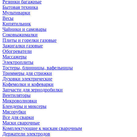
Резинки багажные
Бытовая техника
Мультиварки
Весы
Кипятильник
Чайники и самовары
Соковыжималки
Плиты и горелки газовые
Зажигалки газовые
Обогреватели
Массажеры
Электроплиты
Тостеры, блинницы, вафельницы
Триммеры для стрижки
Духовки электрические
Кофемолки и кофеварки
Запчасти для зернодробилки
Вентиляторы
Микроволновки
Блендеры и миксеры
Мясорубки
Все для сварки
Маски сварочные
Комплектующие к маскам сварочным
Держатели электродов