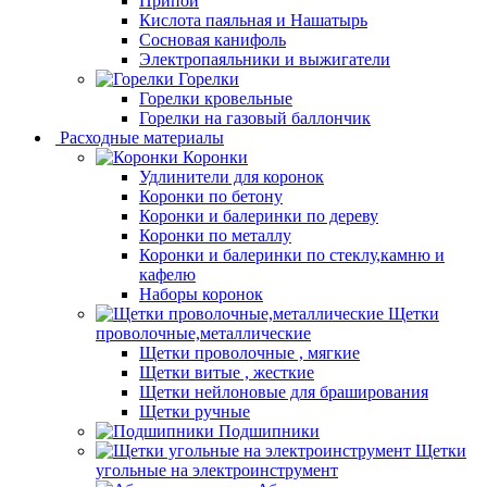
Припой
Кислота паяльная и Нашатырь
Сосновая канифоль
Электропаяльники и выжигатели
Горелки
Горелки кровельные
Горелки на газовый баллончик
Расходные материалы
Коронки
Удлинители для коронок
Коронки по бетону
Коронки и балеринки по дереву
Коронки по металлу
Коронки и балеринки по стеклу,камню и
кафелю
Наборы коронок
Щетки
проволочные,металлические
Щетки проволочные , мягкие
Щетки витые , жесткие
Щетки нейлоновые для браширования
Щетки ручные
Подшипники
Щетки
угольные на электроинструмент