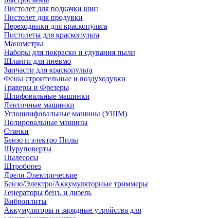
Пистолет для подкачки шин
Пистолет для продувки
Переходники для краскопульта
Пистолеты для краскопульта
Манометры
Наборы для покраски и сдувания пыли
Шланги для пневмо
Запчасти для краскопульта
Фены строительные и воздуходувки
Граверы и Фрезеры
Шлифовальные машинки
Ленточные машинки
Углошлифовальные машины (УШМ)
Полировальные машины
Станки
Бензо и электро Пилы
Шуруповерты
Пылесосы
Штроборез
Дрели Электрические
Бензо/Электро/Аккумуляторные триммеры
Генераторы бенз. и дизель
Виброплиты
Аккумуляторы и зарядные утройства для