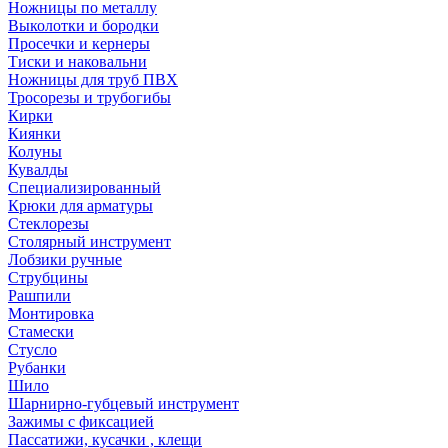
Ножницы по металлу
Выколотки и бородки
Просечки и кернеры
Тиски и наковальни
Ножницы для труб ПВХ
Тросорезы и трубогибы
Кирки
Киянки
Колуны
Кувалды
Специализированный
Крюки для арматуры
Стеклорезы
Столярный инструмент
Лобзики ручные
Струбцины
Рашпили
Монтировка
Стамески
Стусло
Рубанки
Шило
Шарнирно-губцевый инструмент
Зажимы с фиксацией
Пассатижи, кусачки , клещи