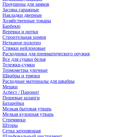
Проушины для замков
Засовы гаражные
Накладки дверные
Хозяйственные товары
Барбекю
Веревки и нитки
Строительная химия
Нетканое полотно
Стяжки нейлоновые
Расходники для пневматического оружия
Все для сушки белья
Тележки-сумки
Термометры уличные
Швабры и тряпки
Расходные материалы для швабры
Мешки
Асбест / Паронит
Пищевые шланги
Батарейки
Мелкая бытовая утварь
Мелкая кухонная утварь
Стремянки
Шторы
Сетка затеняющая
Шлифовальный инструмент