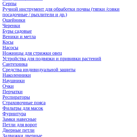
Серпы
Ручной инструмент для обработки почвы (тяпки /совки
посадочные / рыхлители и др.)
Ошейники
Черенки
Буры садовые
Веники и метла
Косы
Насосы
Ножницы для стрижки овец
Устройства для подвязки и прививки растений
Сантехника
Средства индивидуальной защиты
Наколенники
Наушники
Очки
Перчатки
Респираторы
Страховочные пояса
Фильтры для масок
Фурнитура
Замки навесные
Петли для ворот
Дверные петли
Задвижки дверные