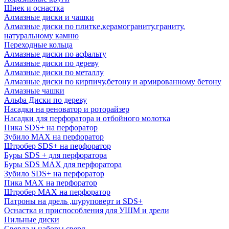
Шнек и оснастка
Алмазные диски и чашки
Алмазные диски по плитке,керамограниту,граниту,
натуральному камню
Переходные кольца
Алмазные диски по асфальту
Алмазные диски по дереву
Алмазные диски по металлу
Алмазные диски по кирпичу,бетону и армированному бетону
Алмазные чашки
Альфа Диски по дереву
Насадки на реноватор и роторайзер
Насадки для перфоратора и отбойного молотка
Пика SDS+ на перфоратор
Зубило MAX на перфоратор
Штробер SDS+ на перфоратор
Буры SDS + для перфоратора
Буры SDS MAX для перфоратора
Зубило SDS+ на перфоратор
Пика MAX на перфоратор
Штробер MAX на перфоратор
Патроны на дрель ,шуруповерт и SDS+
Оснастка и приспособления для УШМ и дрели
Пильные диски
Сверла и наборы сверл