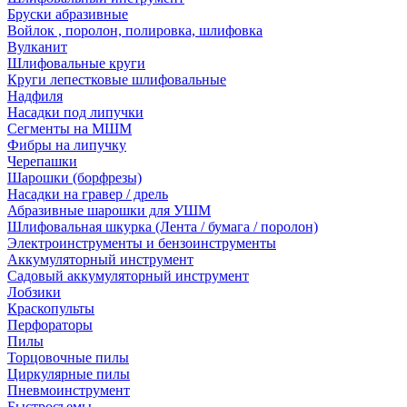
Бруски абразивные
Войлок , поролон, полировка, шлифовка
Вулканит
Шлифовальные круги
Круги лепестковые шлифовальные
Надфиля
Насадки под липучки
Сегменты на МШМ
Фибры на липучку
Черепашки
Шарошки (борфрезы)
Насадки на гравер / дрель
Абразивные шарошки для УШМ
Шлифовальная шкурка (Лента / бумага / поролон)
Электроинструменты и бензоинструменты
Аккумуляторный инструмент
Садовый аккумуляторный инструмент
Лобзики
Краскопульты
Перфораторы
Пилы
Торцовочные пилы
Циркулярные пилы
Пневмоинструмент
Быстросъемы