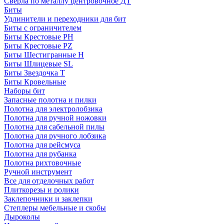
Сверла по металлу центровочное ДТ
Биты
Удлинители и переходники для бит
Биты с ограничителем
Биты Крестовые PH
Биты Крестовые PZ
Биты Шестигранные H
Биты Шлицевые SL
Биты Звездочка T
Биты Кровельные
Наборы бит
Запасные полотна и пилки
Полотна для электролобзика
Полотна для ручной ножовки
Полотна для сабельной пилы
Полотна для ручного лобзика
Полотна для рейсмуса
Полотна для рубанка
Полотна рихтовочные
Ручной инструмент
Все для отделочных работ
Плиткорезы и ролики
Заклепочники и заклепки
Степлеры мебельные и скобы
Дыроколы