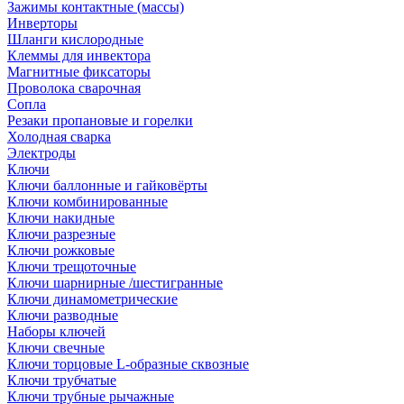
Зажимы контактные (массы)
Инверторы
Шланги кислородные
Клеммы для инвектора
Магнитные фиксаторы
Проволока сварочная
Сопла
Резаки пропановые и горелки
Холодная сварка
Электроды
Ключи
Ключи баллонные и гайковёрты
Ключи комбинированные
Ключи накидные
Ключи разрезные
Ключи рожковые
Ключи трещоточные
Ключи шарнирные /шестигранные
Ключи динамометрические
Ключи разводные
Наборы ключей
Ключи свечные
Ключи торцовые L-образные сквозные
Ключи трубчатые
Ключи трубные рычажные