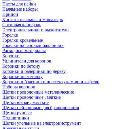
Пасты для пайки
Паяльные наборы
Припой
Кислота паяльная и Нашатырь
Сосновая канифоль
Электропаяльники и выжигатели
Горелки
Горелки кровельные
Горелки на газовый баллончик
Расходные материалы
Коронки
Удлинители для коронок
Коронки по бетону
Коронки и балеринки по дереву
Коронки по металлу
Коронки и балеринки по стеклу,камню и кафелю
Наборы коронок
Щетки проволочные,металлические
Щетки проволочные , мягкие
Щетки витые , жесткие
Щетки нейлоновые для браширования
Щетки ручные
Подшипники
Щетки угольные на электроинструмент
Абразивные круги