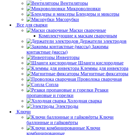
Вентиляторы
Микроволновки
Блендеры и миксеры
Мясорубки
Все для сварки
Маски сварочные
Комплектующие к маскам сварочным
Держатели электродов
Зажимы
контактные (массы)
Инверторы
Шланги кислородные
Клеммы для инвектора
Магнитные фиксаторы
Проволока сварочная
Сопла
Резаки
пропановые и горелки
Холодная сварка
Электроды
Ключи
Ключи
баллонные и гайковёрты
Ключи
комбинированные