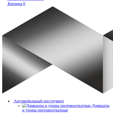
Корзина
0
Автомобильный инструмент
Домкраты
и упоры противооткатные