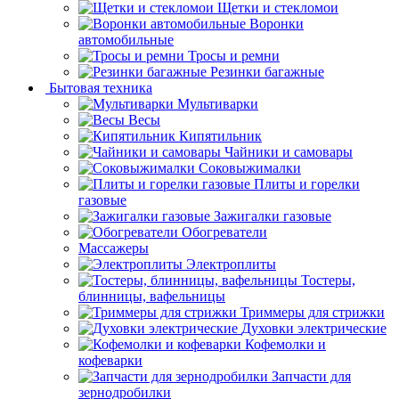
Щетки и стекломои
Воронки
автомобильные
Тросы и ремни
Резинки багажные
Бытовая техника
Мультиварки
Весы
Кипятильник
Чайники и самовары
Соковыжималки
Плиты и горелки
газовые
Зажигалки газовые
Обогреватели
Массажеры
Электроплиты
Тостеры,
блинницы, вафельницы
Триммеры для стрижки
Духовки электрические
Кофемолки и
кофеварки
Запчасти для
зернодробилки