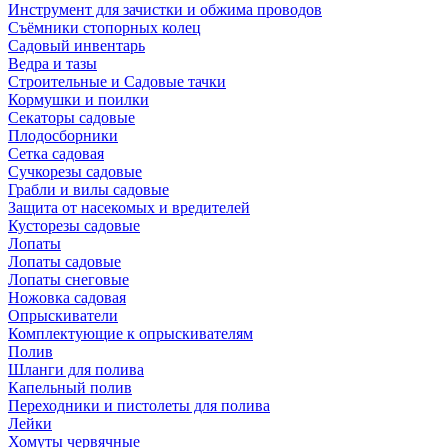
Инструмент для зачистки и обжима проводов
Съёмники стопорных колец
Садовый инвентарь
Ведра и тазы
Строительные и Садовые тачки
Кормушки и поилки
Секаторы садовые
Плодосборники
Сетка садовая
Сучкорезы садовые
Грабли и вилы садовые
Защита от насекомых и вредителей
Кусторезы садовые
Лопаты
Лопаты садовые
Лопаты снеговые
Ножовка садовая
Опрыскиватели
Комплектующие к опрыскивателям
Полив
Шланги для полива
Капельный полив
Переходники и пистолеты для полива
Лейки
Хомуты червячные