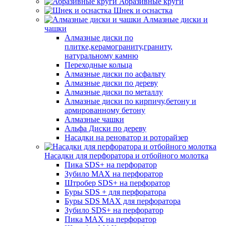
Абразивные круги
Шнек и оснастка
Алмазные диски и
чашки
Алмазные диски по
плитке,керамограниту,граниту,
натуральному камню
Переходные кольца
Алмазные диски по асфальту
Алмазные диски по дереву
Алмазные диски по металлу
Алмазные диски по кирпичу,бетону и
армированному бетону
Алмазные чашки
Альфа Диски по дереву
Насадки на реноватор и роторайзер
Насадки для перфоратора и отбойного молотка
Пика SDS+ на перфоратор
Зубило MAX на перфоратор
Штробер SDS+ на перфоратор
Буры SDS + для перфоратора
Буры SDS MAX для перфоратора
Зубило SDS+ на перфоратор
Пика MAX на перфоратор