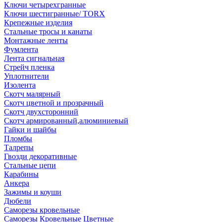
Ключи четырехгранные
Ключи шестигранные/ TORX
Крепежные изделия
Стальные тросы и канаты
Монтажные ленты
Фумлента
Лента сигнальная
Стрейч пленка
Уплотнители
Изолента
Скотч малярный
Скотч цветной и прозрачный
Скотч двухсторонний
Скотч армированный,алюминиевый
Гайки и шайбы
Пломбы
Талрепы
Гвозди декоративные
Стальные цепи
Карабины
Анкера
Зажимы и коуши
Дюбели
Саморезы кровельные
Саморезы Кровельные Цветные