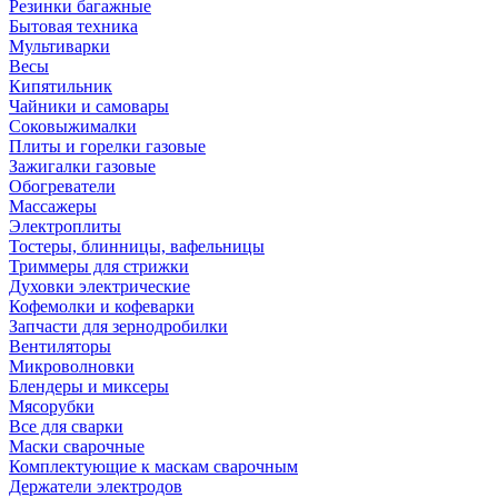
Резинки багажные
Бытовая техника
Мультиварки
Весы
Кипятильник
Чайники и самовары
Соковыжималки
Плиты и горелки газовые
Зажигалки газовые
Обогреватели
Массажеры
Электроплиты
Тостеры, блинницы, вафельницы
Триммеры для стрижки
Духовки электрические
Кофемолки и кофеварки
Запчасти для зернодробилки
Вентиляторы
Микроволновки
Блендеры и миксеры
Мясорубки
Все для сварки
Маски сварочные
Комплектующие к маскам сварочным
Держатели электродов