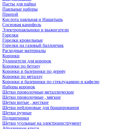
Пасты для пайки
Паяльные наборы
Припой
Кислота паяльная и Нашатырь
Сосновая канифоль
Электропаяльники и выжигатели
Горелки
Горелки кровельные
Горелки на газовый баллончик
Расходные материалы
Коронки
Удлинители для коронок
Коронки по бетону
Коронки и балеринки по дереву
Коронки по металлу
Коронки и балеринки по стеклу,камню и кафелю
Наборы коронок
Щетки проволочные,металлические
Щетки проволочные , мягкие
Щетки витые , жесткие
Щетки нейлоновые для браширования
Щетки ручные
Подшипники
Щетки угольные на электроинструмент
Абразивные круги