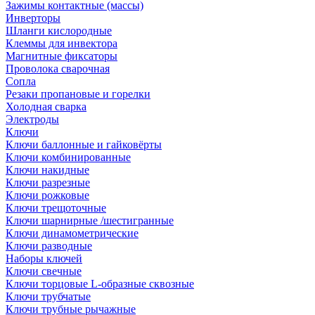
Зажимы контактные (массы)
Инверторы
Шланги кислородные
Клеммы для инвектора
Магнитные фиксаторы
Проволока сварочная
Сопла
Резаки пропановые и горелки
Холодная сварка
Электроды
Ключи
Ключи баллонные и гайковёрты
Ключи комбинированные
Ключи накидные
Ключи разрезные
Ключи рожковые
Ключи трещоточные
Ключи шарнирные /шестигранные
Ключи динамометрические
Ключи разводные
Наборы ключей
Ключи свечные
Ключи торцовые L-образные сквозные
Ключи трубчатые
Ключи трубные рычажные