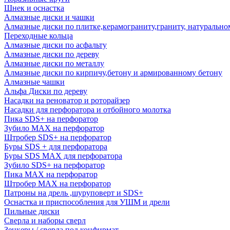
Шнек и оснастка
Алмазные диски и чашки
Алмазные диски по плитке,керамограниту,граниту, натуральн
Переходные кольца
Алмазные диски по асфальту
Алмазные диски по дереву
Алмазные диски по металлу
Алмазные диски по кирпичу,бетону и армированному бетону
Алмазные чашки
Альфа Диски по дереву
Насадки на реноватор и роторайзер
Насадки для перфоратора и отбойного молотка
Пика SDS+ на перфоратор
Зубило MAX на перфоратор
Штробер SDS+ на перфоратор
Буры SDS + для перфоратора
Буры SDS MAX для перфоратора
Зубило SDS+ на перфоратор
Пика MAX на перфоратор
Штробер MAX на перфоратор
Патроны на дрель ,шуруповерт и SDS+
Оснастка и приспособления для УШМ и дрели
Пильные диски
Сверла и наборы сверл
Зенкеры / сверла под конфирмат