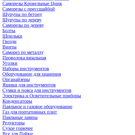
Саморезы Кровельные Цинк
Саморезы с прессшайбой
Шурупы по бетону
Шурупы по дереву
Саморезы по дереву
Болты
Шпильки
Гвозди
Винты
Саморез по металлу
Проволока вязальная
Уголки
Наборы инструментов
Оборудование для хранения
Органайзеры
Ящики для инструментов
Сумки и пояса для инструментов
Электрика и Осветительные приборы
Конденсаторы
Паяльное и газовое оборудование
Газ для портативных плит
Паяльные лампы
Редукторы
Сухое горючее
Все для Пайки