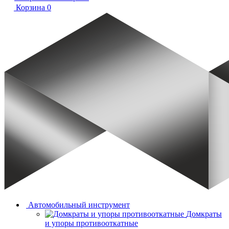
Корзина
0
Автомобильный инструмент
Домкраты
и упоры противооткатные