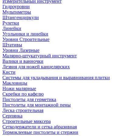
Измерительный инструмент
Гидроуровни
Мультиметры
Штангенциркули
Рулетки
Линейки
Угольники и линейки
Уровни Строительные
Штативы
Уровни Лазерные
Малярно-штукатурный инструмент
Валики и ванночки
Лезвия для ножей канцелярских
Кисти
Системы для укладывания и выравнивания плитки
Макловицы
Ножи малярные
Скребки по кафелю
Пистолеты для герметика
Пистолеты для монтажной пены
Леска строительная
Серпянка
Строительные миксера
Сеткодержатели и сетка абразивная
Термоклеевые пистолеты и стержни