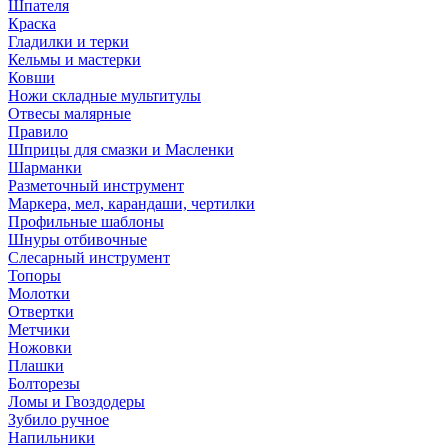
Шпателя
Краска
Гладилки и терки
Кельмы и мастерки
Ковши
Ножи складные мультитулы
Отвесы малярные
Правило
Шприцы для смазки и Масленки
Шарманки
Разметочный инструмент
Маркера, мел, карандаши, чертилки
Профильные шаблоны
Шнуры отбивочные
Слесарный инструмент
Топоры
Молотки
Отвертки
Метчики
Ножовки
Плашки
Болторезы
Ломы и Гвоздодеры
Зубило ручное
Напильники