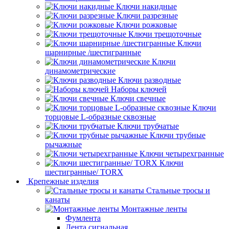
Ключи накидные
Ключи разрезные
Ключи рожковые
Ключи трещоточные
Ключи
шарнирные /шестигранные
Ключи
динамометрические
Ключи разводные
Наборы ключей
Ключи свечные
Ключи
торцовые L-образные сквозные
Ключи трубчатые
Ключи трубные
рычажные
Ключи четырехгранные
Ключи
шестигранные/ TORX
Крепежные изделия
Стальные тросы и
канаты
Монтажные ленты
Фумлента
Лента сигнальная