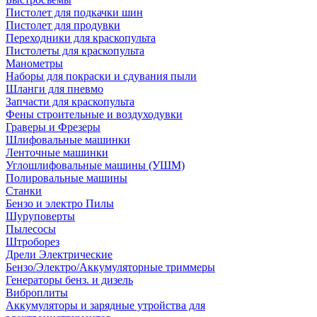
Пистолет для подкачки шин
Пистолет для продувки
Переходники для краскопульта
Пистолеты для краскопульта
Манометры
Наборы для покраски и сдувания пыли
Шланги для пневмо
Запчасти для краскопульта
Фены строительные и воздуходувки
Граверы и Фрезеры
Шлифовальные машинки
Ленточные машинки
Углошлифовальные машины (УШМ)
Полировальные машины
Станки
Бензо и электро Пилы
Шуруповерты
Пылесосы
Штроборез
Дрели Электрические
Бензо/Электро/Аккумуляторные триммеры
Генераторы бенз. и дизель
Виброплиты
Аккумуляторы и зарядные утройства для