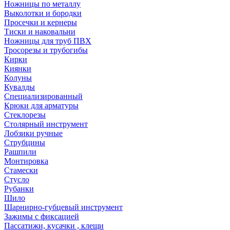
Ножницы по металлу
Выколотки и бородки
Просечки и кернеры
Тиски и наковальни
Ножницы для труб ПВХ
Тросорезы и трубогибы
Кирки
Киянки
Колуны
Кувалды
Специализированный
Крюки для арматуры
Стеклорезы
Столярный инструмент
Лобзики ручные
Струбцины
Рашпили
Монтировка
Стамески
Стусло
Рубанки
Шило
Шарнирно-губцевый инструмент
Зажимы с фиксацией
Пассатижи, кусачки , клещи