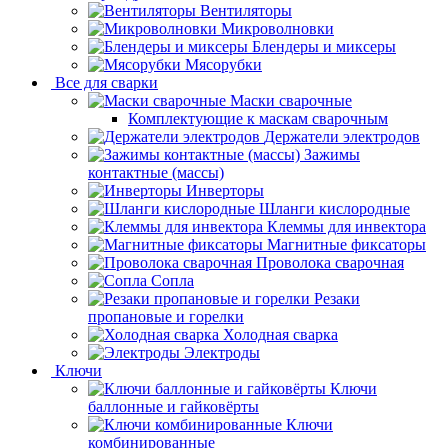
Вентиляторы
Микроволновки
Блендеры и миксеры
Мясорубки
Все для сварки
Маски сварочные
Комплектующие к маскам сварочным
Держатели электродов
Зажимы
контактные (массы)
Инверторы
Шланги кислородные
Клеммы для инвектора
Магнитные фиксаторы
Проволока сварочная
Сопла
Резаки
пропановые и горелки
Холодная сварка
Электроды
Ключи
Ключи
баллонные и гайковёрты
Ключи
комбинированные