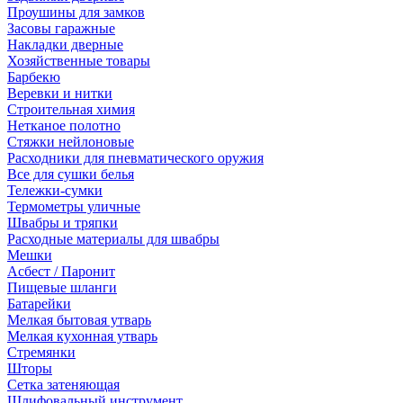
Проушины для замков
Засовы гаражные
Накладки дверные
Хозяйственные товары
Барбекю
Веревки и нитки
Строительная химия
Нетканое полотно
Стяжки нейлоновые
Расходники для пневматического оружия
Все для сушки белья
Тележки-сумки
Термометры уличные
Швабры и тряпки
Расходные материалы для швабры
Мешки
Асбест / Паронит
Пищевые шланги
Батарейки
Мелкая бытовая утварь
Мелкая кухонная утварь
Стремянки
Шторы
Сетка затеняющая
Шлифовальный инструмент