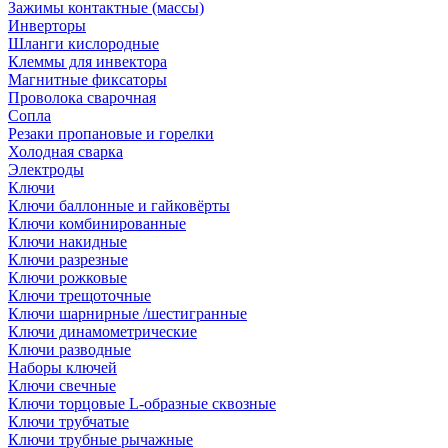
Зажимы контактные (массы)
Инверторы
Шланги кислородные
Клеммы для инвектора
Магнитные фиксаторы
Проволока сварочная
Сопла
Резаки пропановые и горелки
Холодная сварка
Электроды
Ключи
Ключи баллонные и гайковёрты
Ключи комбинированные
Ключи накидные
Ключи разрезные
Ключи рожковые
Ключи трещоточные
Ключи шарнирные /шестигранные
Ключи динамометрические
Ключи разводные
Наборы ключей
Ключи свечные
Ключи торцовые L-образные сквозные
Ключи трубчатые
Ключи трубные рычажные