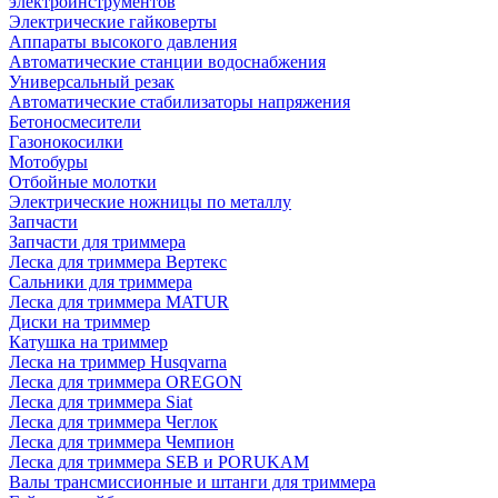
электроинструментов
Электрические гайковерты
Аппараты высокого давления
Автоматические станции водоснабжения
Универсальный резак
Автоматические стабилизаторы напряжения
Бетоносмесители
Газонокосилки
Мотобуры
Отбойные молотки
Электрические ножницы по металлу
Запчасти
Запчасти для триммера
Леска для триммера Вертекс
Сальники для триммера
Леска для триммера MATUR
Диски на триммер
Катушка на триммер
Леска на триммер Husqvarna
Леска для триммера OREGON
Леска для триммера Siat
Леска для триммера Чеглок
Леска для триммера Чемпион
Леска для триммера SEB и PORUKAM
Валы трансмиссионные и штанги для триммера