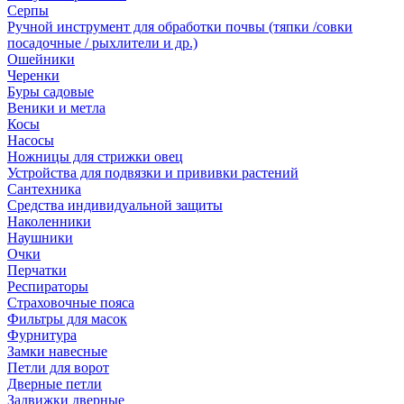
Серпы
Ручной инструмент для обработки почвы (тяпки /совки
посадочные / рыхлители и др.)
Ошейники
Черенки
Буры садовые
Веники и метла
Косы
Насосы
Ножницы для стрижки овец
Устройства для подвязки и прививки растений
Сантехника
Средства индивидуальной защиты
Наколенники
Наушники
Очки
Перчатки
Респираторы
Страховочные пояса
Фильтры для масок
Фурнитура
Замки навесные
Петли для ворот
Дверные петли
Задвижки дверные