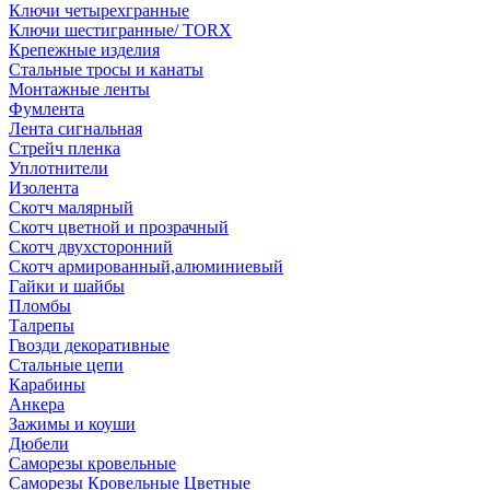
Ключи четырехгранные
Ключи шестигранные/ TORX
Крепежные изделия
Стальные тросы и канаты
Монтажные ленты
Фумлента
Лента сигнальная
Стрейч пленка
Уплотнители
Изолента
Скотч малярный
Скотч цветной и прозрачный
Скотч двухсторонний
Скотч армированный,алюминиевый
Гайки и шайбы
Пломбы
Талрепы
Гвозди декоративные
Стальные цепи
Карабины
Анкера
Зажимы и коуши
Дюбели
Саморезы кровельные
Саморезы Кровельные Цветные