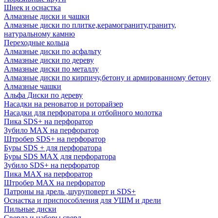
Шнек и оснастка
Алмазные диски и чашки
Алмазные диски по плитке,керамограниту,граниту,
натуральному камню
Переходные кольца
Алмазные диски по асфальту
Алмазные диски по дереву
Алмазные диски по металлу
Алмазные диски по кирпичу,бетону и армированному бетону
Алмазные чашки
Альфа Диски по дереву
Насадки на реноватор и роторайзер
Насадки для перфоратора и отбойного молотка
Пика SDS+ на перфоратор
Зубило MAX на перфоратор
Штробер SDS+ на перфоратор
Буры SDS + для перфоратора
Буры SDS MAX для перфоратора
Зубило SDS+ на перфоратор
Пика MAX на перфоратор
Штробер MAX на перфоратор
Патроны на дрель ,шуруповерт и SDS+
Оснастка и приспособления для УШМ и дрели
Пильные диски
Сверла и наборы сверл