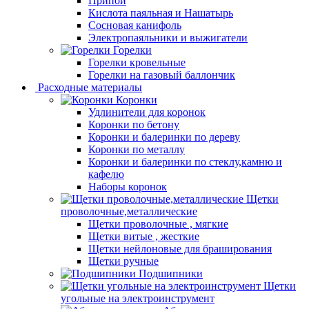
Припой
Кислота паяльная и Нашатырь
Сосновая канифоль
Электропаяльники и выжигатели
Горелки
Горелки кровельные
Горелки на газовый баллончик
Расходные материалы
Коронки
Удлинители для коронок
Коронки по бетону
Коронки и балеринки по дереву
Коронки по металлу
Коронки и балеринки по стеклу,камню и
кафелю
Наборы коронок
Щетки
проволочные,металлические
Щетки проволочные , мягкие
Щетки витые , жесткие
Щетки нейлоновые для браширования
Щетки ручные
Подшипники
Щетки
угольные на электроинструмент