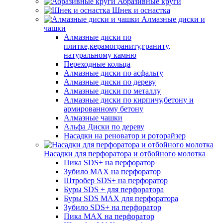
Абразивные круги
Шнек и оснастка
Алмазные диски и
чашки
Алмазные диски по
плитке,керамограниту,граниту,
натуральному камню
Переходные кольца
Алмазные диски по асфальту
Алмазные диски по дереву
Алмазные диски по металлу
Алмазные диски по кирпичу,бетону и
армированному бетону
Алмазные чашки
Альфа Диски по дереву
Насадки на реноватор и роторайзер
Насадки для перфоратора и отбойного молотка
Пика SDS+ на перфоратор
Зубило MAX на перфоратор
Штробер SDS+ на перфоратор
Буры SDS + для перфоратора
Буры SDS MAX для перфоратора
Зубило SDS+ на перфоратор
Пика MAX на перфоратор