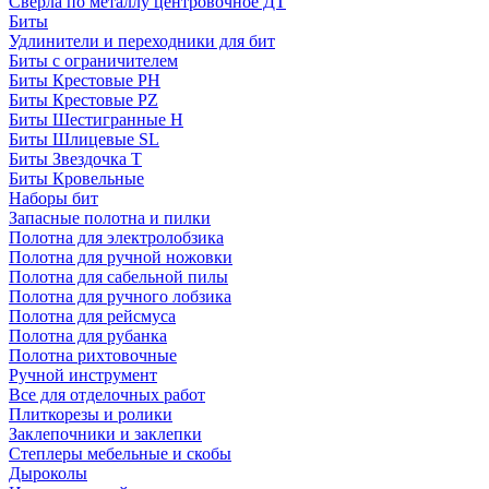
Сверла по металлу центровочное ДТ
Биты
Удлинители и переходники для бит
Биты с ограничителем
Биты Крестовые PH
Биты Крестовые PZ
Биты Шестигранные H
Биты Шлицевые SL
Биты Звездочка T
Биты Кровельные
Наборы бит
Запасные полотна и пилки
Полотна для электролобзика
Полотна для ручной ножовки
Полотна для сабельной пилы
Полотна для ручного лобзика
Полотна для рейсмуса
Полотна для рубанка
Полотна рихтовочные
Ручной инструмент
Все для отделочных работ
Плиткорезы и ролики
Заклепочники и заклепки
Степлеры мебельные и скобы
Дыроколы