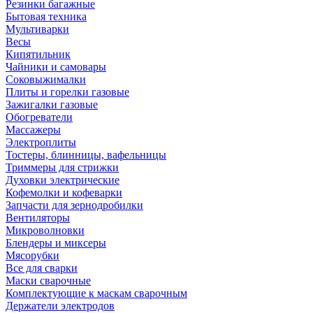
Резинки багажные
Бытовая техника
Мультиварки
Весы
Кипятильник
Чайники и самовары
Соковыжималки
Плиты и горелки газовые
Зажигалки газовые
Обогреватели
Массажеры
Электроплиты
Тостеры, блинницы, вафельницы
Триммеры для стрижки
Духовки электрические
Кофемолки и кофеварки
Запчасти для зернодробилки
Вентиляторы
Микроволновки
Блендеры и миксеры
Мясорубки
Все для сварки
Маски сварочные
Комплектующие к маскам сварочным
Держатели электродов