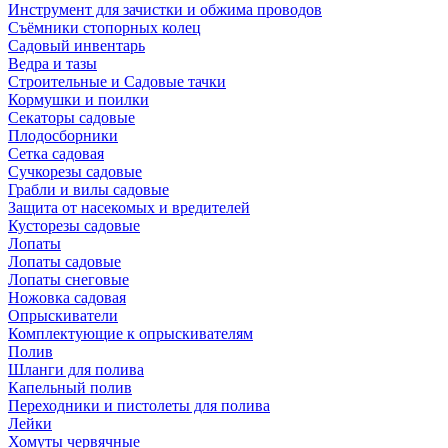
Инструмент для зачистки и обжима проводов
Съёмники стопорных колец
Садовый инвентарь
Ведра и тазы
Строительные и Садовые тачки
Кормушки и поилки
Секаторы садовые
Плодосборники
Сетка садовая
Сучкорезы садовые
Грабли и вилы садовые
Защита от насекомых и вредителей
Кусторезы садовые
Лопаты
Лопаты садовые
Лопаты снеговые
Ножовка садовая
Опрыскиватели
Комплектующие к опрыскивателям
Полив
Шланги для полива
Капельный полив
Переходники и пистолеты для полива
Лейки
Хомуты червячные