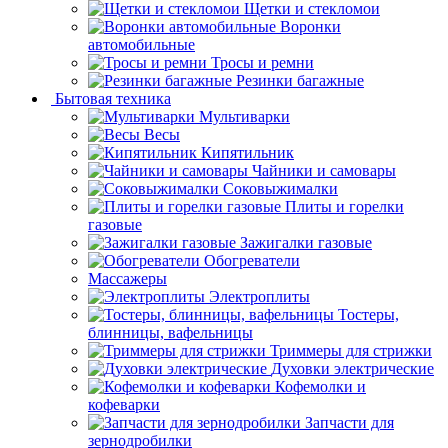
Щетки и стекломои
Воронки
автомобильные
Тросы и ремни
Резинки багажные
Бытовая техника
Мультиварки
Весы
Кипятильник
Чайники и самовары
Соковыжималки
Плиты и горелки
газовые
Зажигалки газовые
Обогреватели
Массажеры
Электроплиты
Тостеры,
блинницы, вафельницы
Триммеры для стрижки
Духовки электрические
Кофемолки и
кофеварки
Запчасти для
зернодробилки