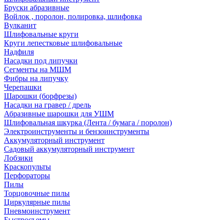
Бруски абразивные
Войлок , поролон, полировка, шлифовка
Вулканит
Шлифовальные круги
Круги лепестковые шлифовальные
Надфиля
Насадки под липучки
Сегменты на МШМ
Фибры на липучку
Черепашки
Шарошки (борфрезы)
Насадки на гравер / дрель
Абразивные шарошки для УШМ
Шлифовальная шкурка (Лента / бумага / поролон)
Электроинструменты и бензоинструменты
Аккумуляторный инструмент
Садовый аккумуляторный инструмент
Лобзики
Краскопульты
Перфораторы
Пилы
Торцовочные пилы
Циркулярные пилы
Пневмоинструмент
Быстросъемы