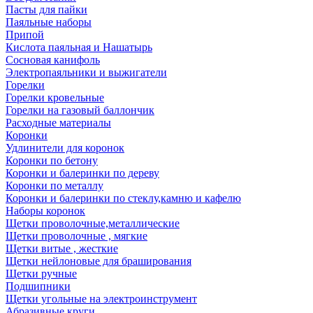
Пасты для пайки
Паяльные наборы
Припой
Кислота паяльная и Нашатырь
Сосновая канифоль
Электропаяльники и выжигатели
Горелки
Горелки кровельные
Горелки на газовый баллончик
Расходные материалы
Коронки
Удлинители для коронок
Коронки по бетону
Коронки и балеринки по дереву
Коронки по металлу
Коронки и балеринки по стеклу,камню и кафелю
Наборы коронок
Щетки проволочные,металлические
Щетки проволочные , мягкие
Щетки витые , жесткие
Щетки нейлоновые для браширования
Щетки ручные
Подшипники
Щетки угольные на электроинструмент
Абразивные круги