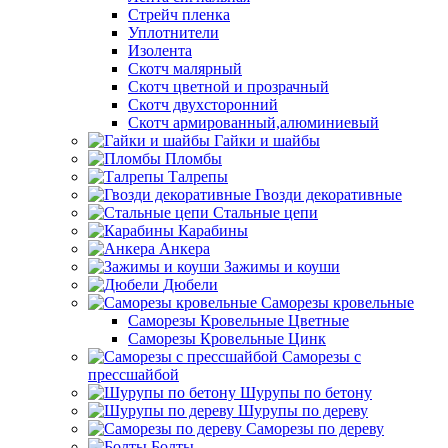
Стрейч пленка
Уплотнители
Изолента
Скотч малярный
Скотч цветной и прозрачный
Скотч двухсторонний
Скотч армированный,алюминиевый
Гайки и шайбы
Пломбы
Талрепы
Гвозди декоративные
Стальные цепи
Карабины
Анкера
Зажимы и коуши
Дюбели
Саморезы кровельные
Саморезы Кровельные Цветные
Саморезы Кровельные Цинк
Саморезы с
прессшайбой
Шурупы по бетону
Шурупы по дереву
Саморезы по дереву
Болты