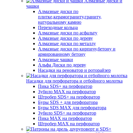
Алмазные диски и
чашки
Алмазные диски по
плитке,керамограниту,граниту,
натуральному камню
Переходные кольца
Алмазные диски по асфальту
Алмазные диски по дереву
Алмазные диски по металлу
Алмазные диски по кирпичу,бетону и
армированному бетону
Алмазные чашки
Альфа Диски по дереву
Насадки на реноватор и роторайзер
Насадки для перфоратора и отбойного молотка
Пика SDS+ на перфоратор
Зубило MAX на перфоратор
Штробер SDS+ на перфоратор
Буры SDS + для перфоратора
Буры SDS MAX для перфоратора
Зубило SDS+ на перфоратор
Пика MAX на перфоратор
Штробер MAX на перфоратор