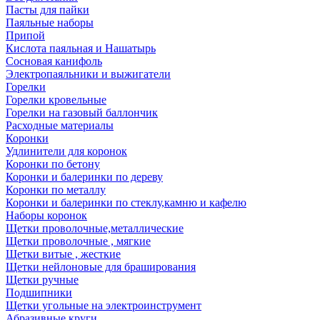
Пасты для пайки
Паяльные наборы
Припой
Кислота паяльная и Нашатырь
Сосновая канифоль
Электропаяльники и выжигатели
Горелки
Горелки кровельные
Горелки на газовый баллончик
Расходные материалы
Коронки
Удлинители для коронок
Коронки по бетону
Коронки и балеринки по дереву
Коронки по металлу
Коронки и балеринки по стеклу,камню и кафелю
Наборы коронок
Щетки проволочные,металлические
Щетки проволочные , мягкие
Щетки витые , жесткие
Щетки нейлоновые для браширования
Щетки ручные
Подшипники
Щетки угольные на электроинструмент
Абразивные круги