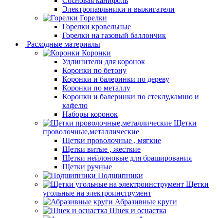
Сосновая канифоль
Электропаяльники и выжигатели
Горелки
Горелки кровельные
Горелки на газовый баллончик
Расходные материалы
Коронки
Удлинители для коронок
Коронки по бетону
Коронки и балеринки по дереву
Коронки по металлу
Коронки и балеринки по стеклу,камню и
кафелю
Наборы коронок
Щетки
проволочные,металлические
Щетки проволочные , мягкие
Щетки витые , жесткие
Щетки нейлоновые для браширования
Щетки ручные
Подшипники
Щетки
угольные на электроинструмент
Абразивные круги
Шнек и оснастка