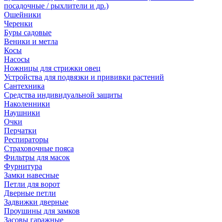
посадочные / рыхлители и др.)
Ошейники
Черенки
Буры садовые
Веники и метла
Косы
Насосы
Ножницы для стрижки овец
Устройства для подвязки и прививки растений
Сантехника
Средства индивидуальной защиты
Наколенники
Наушники
Очки
Перчатки
Респираторы
Страховочные пояса
Фильтры для масок
Фурнитура
Замки навесные
Петли для ворот
Дверные петли
Задвижки дверные
Проушины для замков
Засовы гаражные