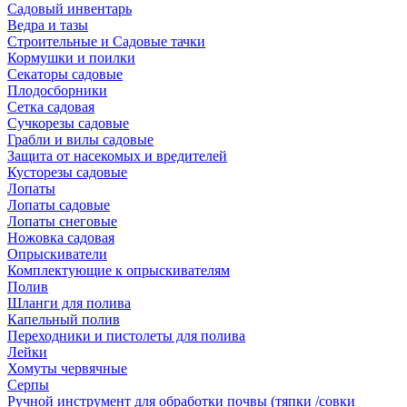
Садовый инвентарь
Ведра и тазы
Строительные и Садовые тачки
Кормушки и поилки
Секаторы садовые
Плодосборники
Сетка садовая
Сучкорезы садовые
Грабли и вилы садовые
Защита от насекомых и вредителей
Кусторезы садовые
Лопаты
Лопаты садовые
Лопаты снеговые
Ножовка садовая
Опрыскиватели
Комплектующие к опрыскивателям
Полив
Шланги для полива
Капельный полив
Переходники и пистолеты для полива
Лейки
Хомуты червячные
Серпы
Ручной инструмент для обработки почвы (тяпки /совки