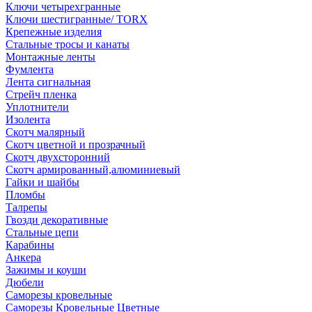
Ключи четырехгранные
Ключи шестигранные/ TORX
Крепежные изделия
Стальные тросы и канаты
Монтажные ленты
Фумлента
Лента сигнальная
Стрейч пленка
Уплотнители
Изолента
Скотч малярный
Скотч цветной и прозрачный
Скотч двухсторонний
Скотч армированный,алюминиевый
Гайки и шайбы
Пломбы
Талрепы
Гвозди декоративные
Стальные цепи
Карабины
Анкера
Зажимы и коуши
Дюбели
Саморезы кровельные
Саморезы Кровельные Цветные