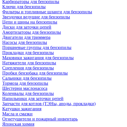
Карбюраторы для бензопилы
Ключи для бензопилы
Фильтры и топливные шланги для бензопилы
Звездочки ведущие для бензопилы
Цепи и шины на бензопилы
Диски для заточки цепей
Амортизаторы для бензопилы
Двигатели для триммера
Насосы для бензопилы
Поршневые группы для бензопилы
Прокладки для бензопилы
Маховики зажигания для бензопилы
Натяжители для бензопилы
Сцепления для бензопилы
Пробки бензобака для бензопилы
Сальники для бензопилы
Тормоза для бензопилы
Шестерни маслонасоса
Коленвалы для бензопилы
Напильники для заточки цепей
Запчасти для котлов (ТЭНы, аноды, прокладки)
Катушки зажигания
Масла и смазки
Огнетушители и пожарный инвентарь
Японская химия