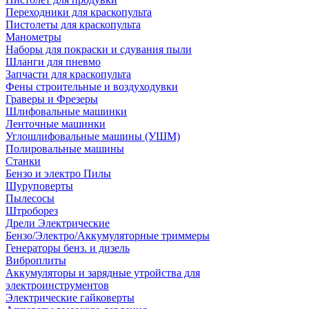
Переходники для краскопульта
Пистолеты для краскопульта
Манометры
Наборы для покраски и сдувания пыли
Шланги для пневмо
Запчасти для краскопульта
Фены строительные и воздуходувки
Граверы и Фрезеры
Шлифовальные машинки
Ленточные машинки
Углошлифовальные машины (УШМ)
Полировальные машины
Станки
Бензо и электро Пилы
Шуруповерты
Пылесосы
Штроборез
Дрели Электрические
Бензо/Электро/Аккумуляторные триммеры
Генераторы бенз. и дизель
Виброплиты
Аккумуляторы и зарядные утройства для
электроинструментов
Электрические гайковерты