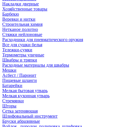
Накладки дверные
Хозяйственные товары
Барбекю
Веревки и нитки
Строительная химия
Нетканое полотно
Стяжки нейлоновые
Расходники для пневматического оружия
Все для сушки белья
Тележки-сумки
Термометры уличные
Швабры и тряпки
Расходные материалы для швабры
Мешки
Асбест / Паронит
Пищевые шланги
Батарейки
Мелкая бытовая утварь
Мелкая кухонная утварь
Стремянки
Шторы
Сетка затеняющая
Шлифовальный инструмент
Бруски абразивные
Войлок , поролон, полировка, шлифовка