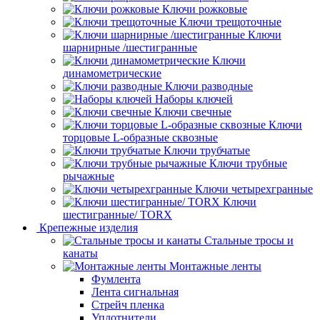
Ключи рожковые
Ключи трещоточные
Ключи
шарнирные /шестигранные
Ключи
динамометрические
Ключи разводные
Наборы ключей
Ключи свечные
Ключи
торцовые L-образные сквозные
Ключи трубчатые
Ключи трубные
рычажные
Ключи четырехгранные
Ключи
шестигранные/ TORX
Крепежные изделия
Стальные тросы и
канаты
Монтажные ленты
Фумлента
Лента сигнальная
Стрейч пленка
Уплотнители