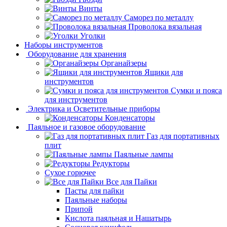
Винты
Саморез по металлу
Проволока вязальная
Уголки
Наборы инструментов
Оборудование для хранения
Органайзеры
Ящики для
инструментов
Сумки и пояса
для инструментов
Электрика и Осветительные приборы
Конденсаторы
Паяльное и газовое оборудование
Газ для портативных
плит
Паяльные лампы
Редукторы
Сухое горючее
Все для Пайки
Пасты для пайки
Паяльные наборы
Припой
Кислота паяльная и Нашатырь