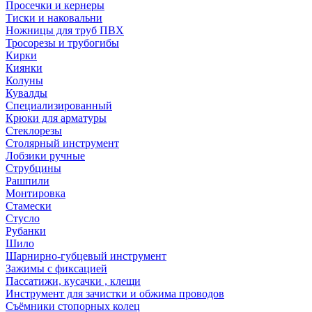
Просечки и кернеры
Тиски и наковальни
Ножницы для труб ПВХ
Тросорезы и трубогибы
Кирки
Киянки
Колуны
Кувалды
Специализированный
Крюки для арматуры
Стеклорезы
Столярный инструмент
Лобзики ручные
Струбцины
Рашпили
Монтировка
Стамески
Стусло
Рубанки
Шило
Шарнирно-губцевый инструмент
Зажимы с фиксацией
Пассатижи, кусачки , клещи
Инструмент для зачистки и обжима проводов
Съёмники стопорных колец