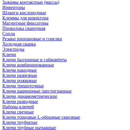
Зажимы контактные (массы)
Инверторы
Шланги кислородные
Клеммы для инвектора
Магнитные фиксаторы
Проволока сварочная
Сопла
Резаки пропановые и горелки
Холодная сварка
Электроды
Ключи
Ключи баллонные и гайковёрты
Ключи комбинированные
Ключи накидные
Ключи разрезные
Ключи рожковые
Ключи трещоточные
Ключи шарнирные /шестигранные
Ключи динамометрические
Ключи разводные
Наборы ключей
Ключи свечные
Ключи торцовые L-образные сквозные
Ключи трубчатые
Ключи трубные рычажные