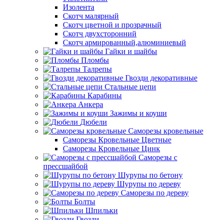
Изолента
Скотч малярный
Скотч цветной и прозрачный
Скотч двухсторонний
Скотч армированный,алюминиевый
Гайки и шайбы
Пломбы
Талрепы
Гвозди декоративные
Стальные цепи
Карабины
Анкера
Зажимы и коуши
Дюбели
Саморезы кровельные
Саморезы Кровельные Цветные
Саморезы Кровельные Цинк
Саморезы с
прессшайбой
Шурупы по бетону
Шурупы по дереву
Саморезы по дереву
Болты
Шпильки
Гвозди