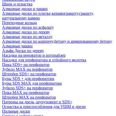
Шнек и оснастка
Алмазные диски и чашки
Алмазные диски по плитке,керамограниту,граниту,
натуральному камню
Переходные кольца
Алмазные диски по асфальту
Алмазные диски по дереву
Алмазные диски по металлу
Алмазные диски по кирпичу,бетону и армированному бетону
Алмазные чашки
Альфа Диски по дереву
Насадки на реноватор и роторайзер
Насадки для перфоратора и отбойного молотка
Пика SDS+ на перфоратор
Зубило MAX на перфоратор
Штробер SDS+ на перфоратор
Буры SDS + для перфоратора
Буры SDS MAX для перфоратора
Зубило SDS+ на перфоратор
Пика MAX на перфоратор
Штробер MAX на перфоратор
Патроны на дрель ,шуруповерт и SDS+
Оснастка и приспособления для УШМ и дрели
Пильные диски
Сверла и наборы сверл