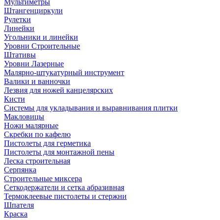
Мультиметры
Штангенциркули
Рулетки
Линейки
Угольники и линейки
Уровни Строительные
Штативы
Уровни Лазерные
Малярно-штукатурный инструмент
Валики и ванночки
Лезвия для ножей канцелярских
Кисти
Системы для укладывания и выравнивания плитки
Макловицы
Ножи малярные
Скребки по кафелю
Пистолеты для герметика
Пистолеты для монтажной пены
Леска строительная
Серпянка
Строительные миксера
Сеткодержатели и сетка абразивная
Термоклеевые пистолеты и стержни
Шпателя
Краска