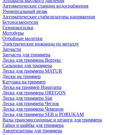
Аппараты высокого давления
Автоматические станции водоснабжения
Универсальный резак
Автоматические стабилизаторы напряжения
Бетоносмесители
Газонокосилки
Мотобуры
Отбойные молотки
Электрические ножницы по металлу
Запчасти
Запчасти для триммера
Леска для триммера Вертекс
Сальники для триммера
Леска для триммера MATUR
Диски на триммер
Катушка на триммер
Леска на триммер Husqvarna
Леска для триммера OREGON
Леска для триммера Siat
Леска для триммера Чеглок
Леска для триммера Чемпион
Леска для триммера SEB и PORUKAM
Валы трансмиссионные и штанги для триммера
Гайки и шайбы для триммера
Амортизаторы для триммера