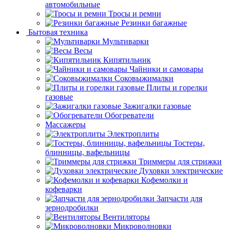
автомобильные
Тросы и ремни
Резинки багажные
Бытовая техника
Мультиварки
Весы
Кипятильник
Чайники и самовары
Соковыжималки
Плиты и горелки
газовые
Зажигалки газовые
Обогреватели
Массажеры
Электроплиты
Тостеры,
блинницы, вафельницы
Триммеры для стрижки
Духовки электрические
Кофемолки и
кофеварки
Запчасти для
зернодробилки
Вентиляторы
Микроволновки