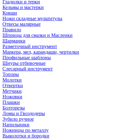
Гладилки и терки
Кельмы и мастерки
Ковши
Ножи складные мультитулы
Отвесы малярные
Правило
Шприцы для смазки и Масленки
Шарманки
Разметочный инструмент
Маркера, мел, карандаши, чертилки
Профильные шаблоны
Шнуры отбивочные
Слесарный инструмент
Топоры
Молотки
Отвертки
Метчики
Ножовки
Плашки
Болторезы
Ломы и Гвоздодеры
Зубило ручное
Напильники
Ножницы по металлу
Выколотки и бородки