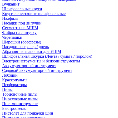
Вулканит
Шлифовальные круги
Круги лепестковые шлифовальные
Надфиля
Насадки под липучки
Сегменты на МШМ
Фибры на липучку
Черепашки
Шарошки (борфрезы)
Насадки на гравер / дрель
Абразивные шарошки для УШМ
Шлифовальная шкурка (Лента / бумага / поролон)
Электроинструменты и бензоинструменты
Аккумуляторный инструмент
Садовый аккумуляторный инструмент
Лобзики
Краскопульты
Перфораторы
Пилы
Торцовочные пилы
Циркулярные пилы
Пневмоинструмент
Быстросъемы
Пистолет для подкачки шин
Пистолет для продувки