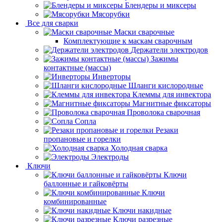
Блендеры и миксеры
Мясорубки
Все для сварки
Маски сварочные
Комплектующие к маскам сварочным
Держатели электродов
Зажимы
контактные (массы)
Инверторы
Шланги кислородные
Клеммы для инвектора
Магнитные фиксаторы
Проволока сварочная
Сопла
Резаки
пропановые и горелки
Холодная сварка
Электроды
Ключи
Ключи
баллонные и гайковёрты
Ключи
комбинированные
Ключи накидные
Ключи разрезные