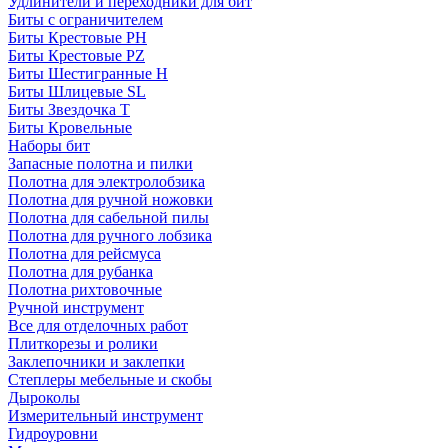
Удлинители и переходники для бит
Биты с ограничителем
Биты Крестовые PH
Биты Крестовые PZ
Биты Шестигранные H
Биты Шлицевые SL
Биты Звездочка T
Биты Кровельные
Наборы бит
Запасные полотна и пилки
Полотна для электролобзика
Полотна для ручной ножовки
Полотна для сабельной пилы
Полотна для ручного лобзика
Полотна для рейсмуса
Полотна для рубанка
Полотна рихтовочные
Ручной инструмент
Все для отделочных работ
Плиткорезы и ролики
Заклепочники и заклепки
Степлеры мебельные и скобы
Дыроколы
Измерительный инструмент
Гидроуровни