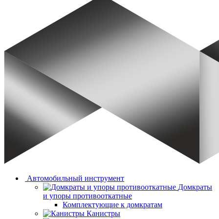
Автомобильный инструмент
Домкраты
и упоры противооткатные
Комплектующие к домкратам
Канистры