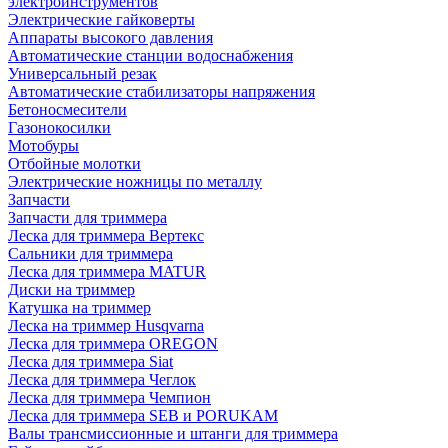
электроинструментов
Электрические гайковерты
Аппараты высокого давления
Автоматические станции водоснабжения
Универсальный резак
Автоматические стабилизаторы напряжения
Бетоносмесители
Газонокосилки
Мотобуры
Отбойные молотки
Электрические ножницы по металлу
Запчасти
Запчасти для триммера
Леска для триммера Вертекс
Сальники для триммера
Леска для триммера MATUR
Диски на триммер
Катушка на триммер
Леска на триммер Husqvarna
Леска для триммера OREGON
Леска для триммера Siat
Леска для триммера Чеглок
Леска для триммера Чемпион
Леска для триммера SEB и PORUKAM
Валы трансмиссионные и штанги для триммера