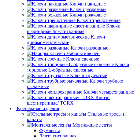
Ключи накидные
Ключи разрезные
Ключи рожковые
Ключи трещоточные
Ключи
шарнирные /шестигранные
Ключи
динамометрические
Ключи разводные
Наборы ключей
Ключи свечные
Ключи
торцовые L-образные сквозные
Ключи трубчатые
Ключи трубные
рычажные
Ключи четырехгранные
Ключи
шестигранные/ TORX
Крепежные изделия
Стальные тросы и
канаты
Монтажные ленты
Фумлента
Лента сигнальная