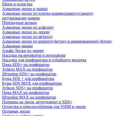
Шнек и оснастка
Алмазные диски и чашки
Алмазные диски по плитке,керамограниту,граниту,
натуральному камню
Переходные кольца
Алмазные диски по асфальту
Алмазные диски по дереву
Алмазные диски по металлу
Алмазные диски по кирпичу,бетону и армированному бетону
Алмазные чашки
Альфа Диски по дереву
Насадки на реноватор и роторайзер
Насадки для перфоратора и отбойного молотка
Пика SDS+ на перфоратор
Зубило MAX на перфоратор
Штробер SDS+ на перфоратор
Буры SDS + для перфоратора
Буры SDS MAX для перфоратора
Зубило SDS+ на перфоратор
Пика MAX на перфоратор
Штробер MAX на перфоратор
Патроны на дрель ,шуруповерт и SDS+
Оснастка и приспособления для УШМ и дрели
Пильные диски
Сверла и наборы сверл