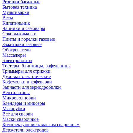
Резинки багажные
Бытовая техника
Мультиварки
Весы
Кипятильник
Чайники и самовары
Соковыжималки
Плиты и горелки газовые
Зажигалки газовые
Обогреватели
Массажеры
Электроплиты
Тостеры, блинницы, вафельницы
Триммеры для стрижки
Духовки электрические
Кофемолки и кофеварки
Запчасти для зернодробилки
Вентиляторы
Микроволновки
Блендеры и миксеры
Мясорубки
Все для сварки
Маски сварочные
Комплектующие к маскам сварочным
Держатели электродов