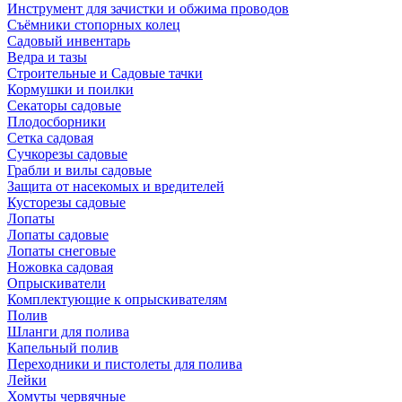
Инструмент для зачистки и обжима проводов
Съёмники стопорных колец
Садовый инвентарь
Ведра и тазы
Строительные и Садовые тачки
Кормушки и поилки
Секаторы садовые
Плодосборники
Сетка садовая
Сучкорезы садовые
Грабли и вилы садовые
Защита от насекомых и вредителей
Кусторезы садовые
Лопаты
Лопаты садовые
Лопаты снеговые
Ножовка садовая
Опрыскиватели
Комплектующие к опрыскивателям
Полив
Шланги для полива
Капельный полив
Переходники и пистолеты для полива
Лейки
Хомуты червячные