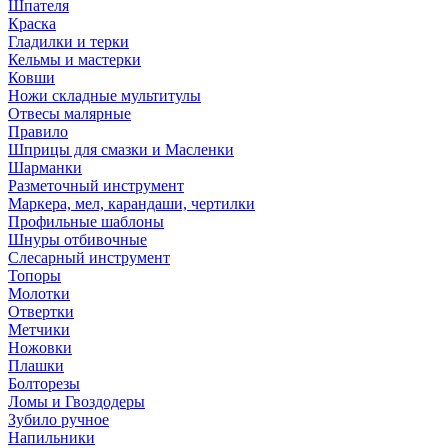
Шпателя
Краска
Гладилки и терки
Кельмы и мастерки
Ковши
Ножи складные мультитулы
Отвесы малярные
Правило
Шприцы для смазки и Масленки
Шарманки
Разметочный инструмент
Маркера, мел, карандаши, чертилки
Профильные шаблоны
Шнуры отбивочные
Слесарный инструмент
Топоры
Молотки
Отвертки
Метчики
Ножовки
Плашки
Болторезы
Ломы и Гвоздодеры
Зубило ручное
Напильники