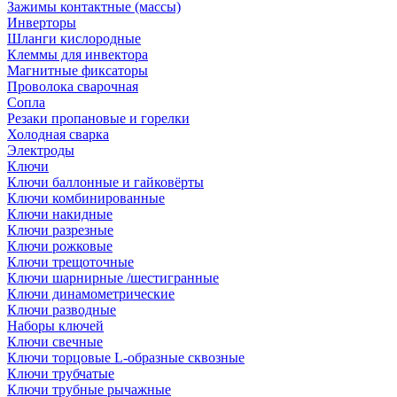
Зажимы контактные (массы)
Инверторы
Шланги кислородные
Клеммы для инвектора
Магнитные фиксаторы
Проволока сварочная
Сопла
Резаки пропановые и горелки
Холодная сварка
Электроды
Ключи
Ключи баллонные и гайковёрты
Ключи комбинированные
Ключи накидные
Ключи разрезные
Ключи рожковые
Ключи трещоточные
Ключи шарнирные /шестигранные
Ключи динамометрические
Ключи разводные
Наборы ключей
Ключи свечные
Ключи торцовые L-образные сквозные
Ключи трубчатые
Ключи трубные рычажные