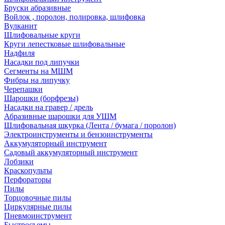
Бруски абразивные
Войлок , поролон, полировка, шлифовка
Вулканит
Шлифовальные круги
Круги лепестковые шлифовальные
Надфиля
Насадки под липучки
Сегменты на МШМ
Фибры на липучку
Черепашки
Шарошки (борфрезы)
Насадки на гравер / дрель
Абразивные шарошки для УШМ
Шлифовальная шкурка (Лента / бумага / поролон)
Электроинструменты и бензоинструменты
Аккумуляторный инструмент
Садовый аккумуляторный инструмент
Лобзики
Краскопульты
Перфораторы
Пилы
Торцовочные пилы
Циркулярные пилы
Пневмоинструмент
Быстросъемы