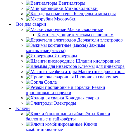
Вентиляторы
Микроволновки
Блендеры и миксеры
Мясорубки
Все для сварки
Маски сварочные
Комплектующие к маскам сварочным
Держатели электродов
Зажимы
контактные (массы)
Инверторы
Шланги кислородные
Клеммы для инвектора
Магнитные фиксаторы
Проволока сварочная
Сопла
Резаки
пропановые и горелки
Холодная сварка
Электроды
Ключи
Ключи
баллонные и гайковёрты
Ключи
комбинированные