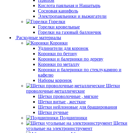
Припой
Кислота паяльная и Нашатырь
Сосновая канифоль
Электропаяльники и выжигатели
Горелки
Горелки кровельные
Горелки на газовый баллончик
Расходные материалы
Коронки
Удлинители для коронок
Коронки по бетону
Коронки и балеринки по дереву
Коронки по металлу
Коронки и балеринки по стеклу,камню и
кафелю
Наборы коронок
Щетки
проволочные,металлические
Щетки проволочные , мягкие
Щетки витые , жесткие
Щетки нейлоновые для браширования
Щетки ручные
Подшипники
Щетки
угольные на электроинструмент