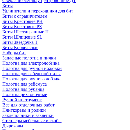
Сверла по металлу центровочное ДТ
Биты
Удлинители и переходники для бит
Биты с ограничителем
Биты Крестовые PH
Биты Крестовые PZ
Биты Шестигранные H
Биты Шлицевые SL
Биты Звездочка T
Биты Кровельные
Наборы бит
Запасные полотна и пилки
Полотна для электролобзика
Полотна для ручной ножовки
Полотна для сабельной пилы
Полотна для ручного лобзика
Полотна для рейсмуса
Полотна для рубанка
Полотна рихтовочные
Ручной инструмент
Все для отделочных работ
Плиткорезы и ролики
Заклепочники и заклепки
Степлеры мебельные и скобы
Дыроколы