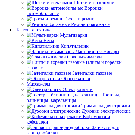
Щетки и стекломои
Воронки
автомобильные
Тросы и ремни
Резинки багажные
Бытовая техника
Мультиварки
Весы
Кипятильник
Чайники и самовары
Соковыжималки
Плиты и горелки
газовые
Зажигалки газовые
Обогреватели
Массажеры
Электроплиты
Тостеры,
блинницы, вафельницы
Триммеры для стрижки
Духовки электрические
Кофемолки и
кофеварки
Запчасти для
зернодробилки