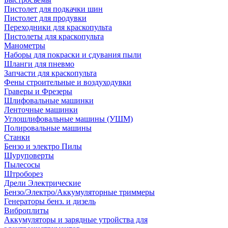
Пистолет для подкачки шин
Пистолет для продувки
Переходники для краскопульта
Пистолеты для краскопульта
Манометры
Наборы для покраски и сдувания пыли
Шланги для пневмо
Запчасти для краскопульта
Фены строительные и воздуходувки
Граверы и Фрезеры
Шлифовальные машинки
Ленточные машинки
Углошлифовальные машины (УШМ)
Полировальные машины
Станки
Бензо и электро Пилы
Шуруповерты
Пылесосы
Штроборез
Дрели Электрические
Бензо/Электро/Аккумуляторные триммеры
Генераторы бенз. и дизель
Виброплиты
Аккумуляторы и зарядные утройства для