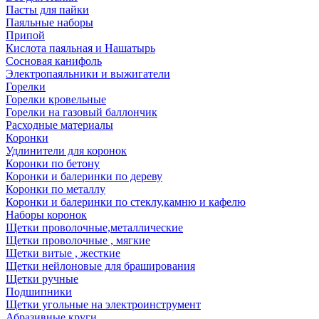
Пасты для пайки
Паяльные наборы
Припой
Кислота паяльная и Нашатырь
Сосновая канифоль
Электропаяльники и выжигатели
Горелки
Горелки кровельные
Горелки на газовый баллончик
Расходные материалы
Коронки
Удлинители для коронок
Коронки по бетону
Коронки и балеринки по дереву
Коронки по металлу
Коронки и балеринки по стеклу,камню и кафелю
Наборы коронок
Щетки проволочные,металлические
Щетки проволочные , мягкие
Щетки витые , жесткие
Щетки нейлоновые для браширования
Щетки ручные
Подшипники
Щетки угольные на электроинструмент
Абразивные круги