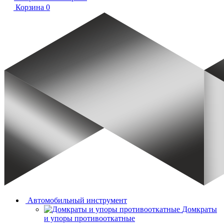
Корзина
0
Автомобильный инструмент
Домкраты
и упоры противооткатные