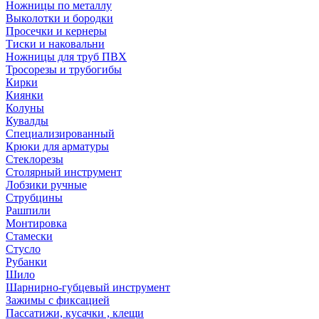
Ножницы по металлу
Выколотки и бородки
Просечки и кернеры
Тиски и наковальни
Ножницы для труб ПВХ
Тросорезы и трубогибы
Кирки
Киянки
Колуны
Кувалды
Специализированный
Крюки для арматуры
Стеклорезы
Столярный инструмент
Лобзики ручные
Струбцины
Рашпили
Монтировка
Стамески
Стусло
Рубанки
Шило
Шарнирно-губцевый инструмент
Зажимы с фиксацией
Пассатижи, кусачки , клещи