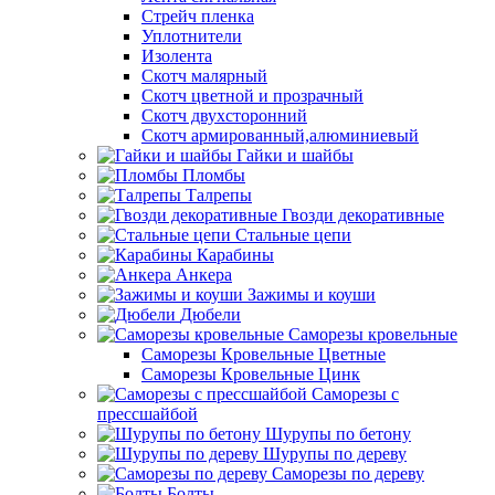
Стрейч пленка
Уплотнители
Изолента
Скотч малярный
Скотч цветной и прозрачный
Скотч двухсторонний
Скотч армированный,алюминиевый
Гайки и шайбы
Пломбы
Талрепы
Гвозди декоративные
Стальные цепи
Карабины
Анкера
Зажимы и коуши
Дюбели
Саморезы кровельные
Саморезы Кровельные Цветные
Саморезы Кровельные Цинк
Саморезы с
прессшайбой
Шурупы по бетону
Шурупы по дереву
Саморезы по дереву
Болты