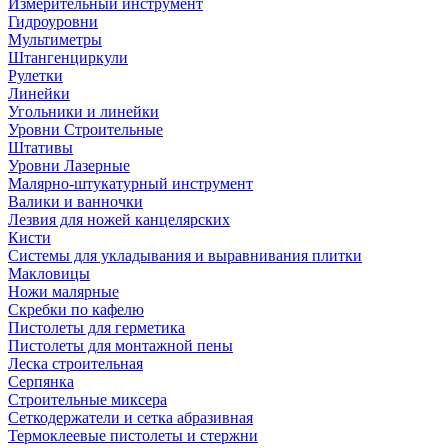
Измерительный инструмент
Гидроуровни
Мультиметры
Штангенциркули
Рулетки
Линейки
Угольники и линейки
Уровни Строительные
Штативы
Уровни Лазерные
Малярно-штукатурный инструмент
Валики и ванночки
Лезвия для ножей канцелярских
Кисти
Системы для укладывания и выравнивания плитки
Макловицы
Ножи малярные
Скребки по кафелю
Пистолеты для герметика
Пистолеты для монтажной пены
Леска строительная
Серпянка
Строительные миксера
Сеткодержатели и сетка абразивная
Термоклеевые пистолеты и стержни