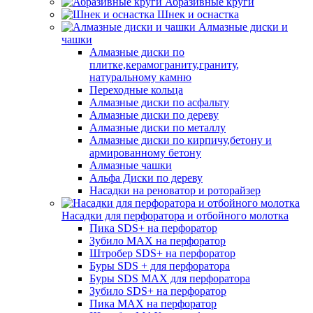
Абразивные круги
Шнек и оснастка
Алмазные диски и
чашки
Алмазные диски по
плитке,керамограниту,граниту,
натуральному камню
Переходные кольца
Алмазные диски по асфальту
Алмазные диски по дереву
Алмазные диски по металлу
Алмазные диски по кирпичу,бетону и
армированному бетону
Алмазные чашки
Альфа Диски по дереву
Насадки на реноватор и роторайзер
Насадки для перфоратора и отбойного молотка
Пика SDS+ на перфоратор
Зубило MAX на перфоратор
Штробер SDS+ на перфоратор
Буры SDS + для перфоратора
Буры SDS MAX для перфоратора
Зубило SDS+ на перфоратор
Пика MAX на перфоратор