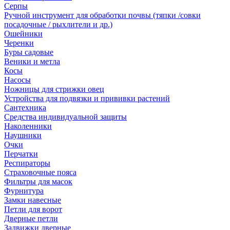
Серпы
Ручной инструмент для обработки почвы (тяпки /совки
посадочные / рыхлители и др.)
Ошейники
Черенки
Буры садовые
Веники и метла
Косы
Насосы
Ножницы для стрижки овец
Устройства для подвязки и прививки растений
Сантехника
Средства индивидуальной защиты
Наколенники
Наушники
Очки
Перчатки
Респираторы
Страховочные пояса
Фильтры для масок
Фурнитура
Замки навесные
Петли для ворот
Дверные петли
Задвижки дверные