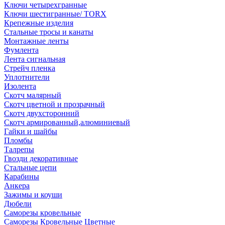
Ключи четырехгранные
Ключи шестигранные/ TORX
Крепежные изделия
Стальные тросы и канаты
Монтажные ленты
Фумлента
Лента сигнальная
Стрейч пленка
Уплотнители
Изолента
Скотч малярный
Скотч цветной и прозрачный
Скотч двухсторонний
Скотч армированный,алюминиевый
Гайки и шайбы
Пломбы
Талрепы
Гвозди декоративные
Стальные цепи
Карабины
Анкера
Зажимы и коуши
Дюбели
Саморезы кровельные
Саморезы Кровельные Цветные