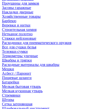
Проушины для замков
Засовы гаражные
Накладки дверные
Хозяйственные товары
Барбекю
Веревки и нитки
Строительная химия
Нетканое полотно
Стяжки нейлоновые
Расходники для пневматического оружия
Все для сушки белья
Тележки-сумки
Термометры уличные
Швабры и тряпки
Расходные материалы для швабры
Мешки
Асбест / Паронит
Пищевые шланги
Батарейки
Мелкая бытовая утварь
Мелкая кухонная утварь
Стремянки
Шторы
Сетка затеняющая
Шлифовальный инструмент