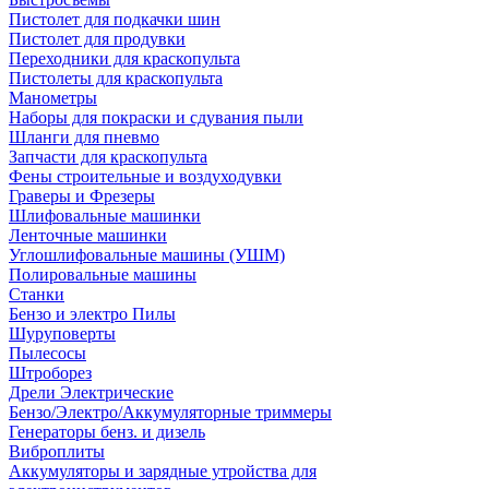
Пистолет для подкачки шин
Пистолет для продувки
Переходники для краскопульта
Пистолеты для краскопульта
Манометры
Наборы для покраски и сдувания пыли
Шланги для пневмо
Запчасти для краскопульта
Фены строительные и воздуходувки
Граверы и Фрезеры
Шлифовальные машинки
Ленточные машинки
Углошлифовальные машины (УШМ)
Полировальные машины
Станки
Бензо и электро Пилы
Шуруповерты
Пылесосы
Штроборез
Дрели Электрические
Бензо/Электро/Аккумуляторные триммеры
Генераторы бенз. и дизель
Виброплиты
Аккумуляторы и зарядные утройства для