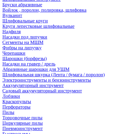
Бруски абразивные
Войлок , поролон, полировка, шлифовка
Вулканит
Шлифовальные круги
Круги лепестковые шлифовальные
Надфиля
Насадки под липучки
Сегменты на МШМ
Фибры на липучку
Черепашки
Шарошки (борфрезы)
Насадки на гравер / дрель
Абразивные шарошки для УШМ
Шлифовальная шкурка (Лента / бумага / поролон)
Электроинструменты и бензоинструменты
Аккумуляторный инструмент
Садовый аккумуляторный инструмент
Лобзики
Краскопульты
Перфораторы
Пилы
Торцовочные пилы
Циркулярные пилы
Пневмоинструмент
Быстросъемы