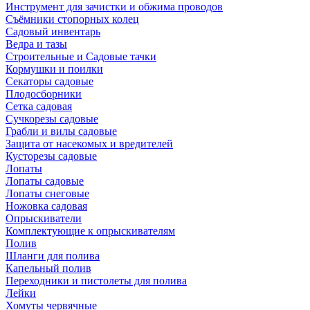
Инструмент для зачистки и обжима проводов
Съёмники стопорных колец
Садовый инвентарь
Ведра и тазы
Строительные и Садовые тачки
Кормушки и поилки
Секаторы садовые
Плодосборники
Сетка садовая
Сучкорезы садовые
Грабли и вилы садовые
Защита от насекомых и вредителей
Кусторезы садовые
Лопаты
Лопаты садовые
Лопаты снеговые
Ножовка садовая
Опрыскиватели
Комплектующие к опрыскивателям
Полив
Шланги для полива
Капельный полив
Переходники и пистолеты для полива
Лейки
Хомуты червячные