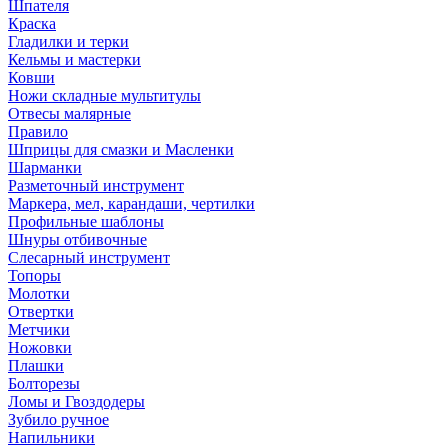
Шпателя
Краска
Гладилки и терки
Кельмы и мастерки
Ковши
Ножи складные мультитулы
Отвесы малярные
Правило
Шприцы для смазки и Масленки
Шарманки
Разметочный инструмент
Маркера, мел, карандаши, чертилки
Профильные шаблоны
Шнуры отбивочные
Слесарный инструмент
Топоры
Молотки
Отвертки
Метчики
Ножовки
Плашки
Болторезы
Ломы и Гвоздодеры
Зубило ручное
Напильники