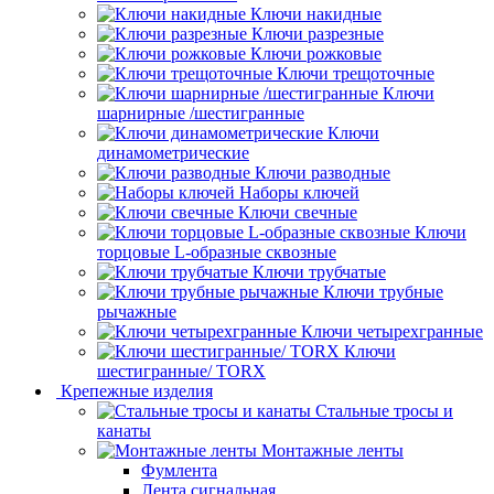
Ключи накидные
Ключи разрезные
Ключи рожковые
Ключи трещоточные
Ключи
шарнирные /шестигранные
Ключи
динамометрические
Ключи разводные
Наборы ключей
Ключи свечные
Ключи
торцовые L-образные сквозные
Ключи трубчатые
Ключи трубные
рычажные
Ключи четырехгранные
Ключи
шестигранные/ TORX
Крепежные изделия
Стальные тросы и
канаты
Монтажные ленты
Фумлента
Лента сигнальная