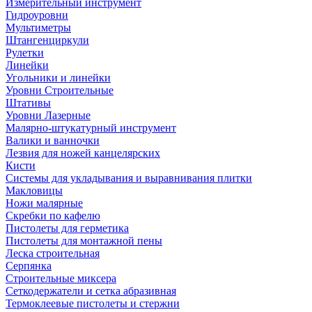
Измерительный инструмент
Гидроуровни
Мультиметры
Штангенциркули
Рулетки
Линейки
Угольники и линейки
Уровни Строительные
Штативы
Уровни Лазерные
Малярно-штукатурный инструмент
Валики и ванночки
Лезвия для ножей канцелярских
Кисти
Системы для укладывания и выравнивания плитки
Макловицы
Ножи малярные
Скребки по кафелю
Пистолеты для герметика
Пистолеты для монтажной пены
Леска строительная
Серпянка
Строительные миксера
Сеткодержатели и сетка абразивная
Термоклеевые пистолеты и стержни