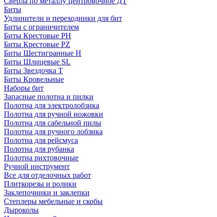
Сверла по металлу центровочное ДТ
Биты
Удлинители и переходники для бит
Биты с ограничителем
Биты Крестовые PH
Биты Крестовые PZ
Биты Шестигранные H
Биты Шлицевые SL
Биты Звездочка T
Биты Кровельные
Наборы бит
Запасные полотна и пилки
Полотна для электролобзика
Полотна для ручной ножовки
Полотна для сабельной пилы
Полотна для ручного лобзика
Полотна для рейсмуса
Полотна для рубанка
Полотна рихтовочные
Ручной инструмент
Все для отделочных работ
Плиткорезы и ролики
Заклепочники и заклепки
Степлеры мебельные и скобы
Дыроколы