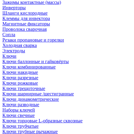
Зажимы контактные (массы)
Инверторы
Шланги кислородные
Клеммы для инвектора
Магнитные фиксаторы
Проволока сварочная
Сопла
Резаки пропановые и горелки
Холодная сварка
Электроды
Ключи
Ключи баллонные и гайковёрты
Ключи комбинированные
Ключи накидные
Ключи разрезные
Ключи рожковые
Ключи трещоточные
Ключи шарнирные /шестигранные
Ключи динамометрические
Ключи разводные
Наборы ключей
Ключи свечные
Ключи торцовые L-образные сквозные
Ключи трубчатые
Ключи трубные рычажные