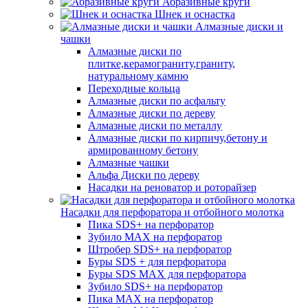
Абразивные круги
Шнек и оснастка
Алмазные диски и
чашки
Алмазные диски по
плитке,керамограниту,граниту,
натуральному камню
Переходные кольца
Алмазные диски по асфальту
Алмазные диски по дереву
Алмазные диски по металлу
Алмазные диски по кирпичу,бетону и
армированному бетону
Алмазные чашки
Альфа Диски по дереву
Насадки на реноватор и роторайзер
Насадки для перфоратора и отбойного молотка
Пика SDS+ на перфоратор
Зубило MAX на перфоратор
Штробер SDS+ на перфоратор
Буры SDS + для перфоратора
Буры SDS MAX для перфоратора
Зубило SDS+ на перфоратор
Пика MAX на перфоратор