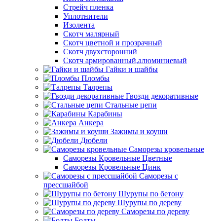
Стрейч пленка
Уплотнители
Изолента
Скотч малярный
Скотч цветной и прозрачный
Скотч двухсторонний
Скотч армированный,алюминиевый
Гайки и шайбы
Пломбы
Талрепы
Гвозди декоративные
Стальные цепи
Карабины
Анкера
Зажимы и коуши
Дюбели
Саморезы кровельные
Саморезы Кровельные Цветные
Саморезы Кровельные Цинк
Саморезы с
прессшайбой
Шурупы по бетону
Шурупы по дереву
Саморезы по дереву
Болты