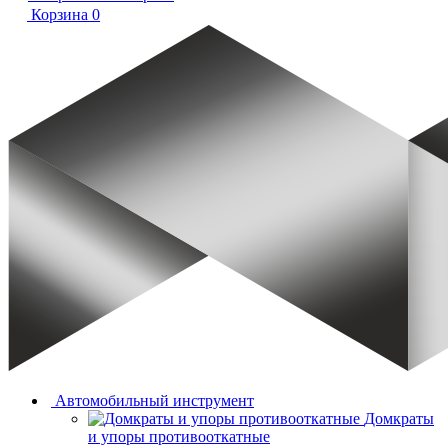
Корзина
0
Автомобильный инструмент
Домкраты
и упоры противооткатные