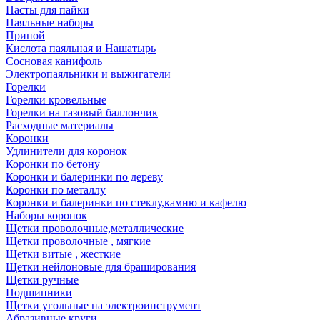
Пасты для пайки
Паяльные наборы
Припой
Кислота паяльная и Нашатырь
Сосновая канифоль
Электропаяльники и выжигатели
Горелки
Горелки кровельные
Горелки на газовый баллончик
Расходные материалы
Коронки
Удлинители для коронок
Коронки по бетону
Коронки и балеринки по дереву
Коронки по металлу
Коронки и балеринки по стеклу,камню и кафелю
Наборы коронок
Щетки проволочные,металлические
Щетки проволочные , мягкие
Щетки витые , жесткие
Щетки нейлоновые для браширования
Щетки ручные
Подшипники
Щетки угольные на электроинструмент
Абразивные круги