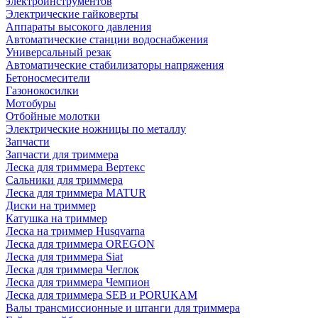
электроинструментов
Электрические гайковерты
Аппараты высокого давления
Автоматические станции водоснабжения
Универсальный резак
Автоматические стабилизаторы напряжения
Бетоносмесители
Газонокосилки
Мотобуры
Отбойные молотки
Электрические ножницы по металлу
Запчасти
Запчасти для триммера
Леска для триммера Вертекс
Сальники для триммера
Леска для триммера MATUR
Диски на триммер
Катушка на триммер
Леска на триммер Husqvarna
Леска для триммера OREGON
Леска для триммера Siat
Леска для триммера Чеглок
Леска для триммера Чемпион
Леска для триммера SEB и PORUKAM
Валы трансмиссионные и штанги для триммера