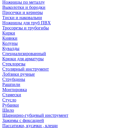
Ножницы по металлу
Выколотки и бородки
Просечки и кернеры
Тиски и наковальни
Ножницы для труб ПВХ
Тросорезы и трубогибы
Кирки
Киянки
Колуны
Кувалды
Специализированный
Крюки для арматуры
Стеклорезы
Столярный инструмент
Лобзики ручные
Струбцины
Рашпили
Монтировка
Стамески
Стусло
Рубанки
Шило
Шарнирно-губцевый инструмент
Зажимы с фиксацией
Пассатижи, кусачки , клещи