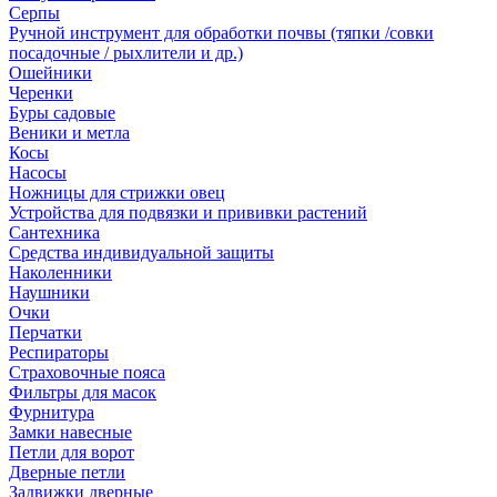
Серпы
Ручной инструмент для обработки почвы (тяпки /совки
посадочные / рыхлители и др.)
Ошейники
Черенки
Буры садовые
Веники и метла
Косы
Насосы
Ножницы для стрижки овец
Устройства для подвязки и прививки растений
Сантехника
Средства индивидуальной защиты
Наколенники
Наушники
Очки
Перчатки
Респираторы
Страховочные пояса
Фильтры для масок
Фурнитура
Замки навесные
Петли для ворот
Дверные петли
Задвижки дверные