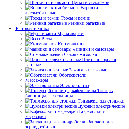
Щетки и стекломои
Воронки
автомобильные
Тросы и ремни
Резинки багажные
Бытовая техника
Мультиварки
Весы
Кипятильник
Чайники и самовары
Соковыжималки
Плиты и горелки
газовые
Зажигалки газовые
Обогреватели
Массажеры
Электроплиты
Тостеры,
блинницы, вафельницы
Триммеры для стрижки
Духовки электрические
Кофемолки и
кофеварки
Запчасти для
зернодробилки