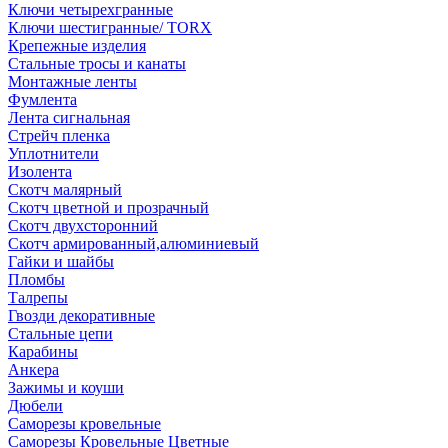
Ключи четырехгранные
Ключи шестигранные/ TORX
Крепежные изделия
Стальные тросы и канаты
Монтажные ленты
Фумлента
Лента сигнальная
Стрейч пленка
Уплотнители
Изолента
Скотч малярный
Скотч цветной и прозрачный
Скотч двухсторонний
Скотч армированный,алюминиевый
Гайки и шайбы
Пломбы
Талрепы
Гвозди декоративные
Стальные цепи
Карабины
Анкера
Зажимы и коуши
Дюбели
Саморезы кровельные
Саморезы Кровельные Цветные