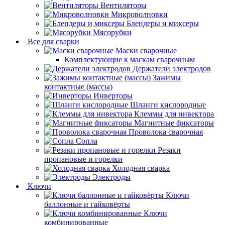
Вентиляторы
Микроволновки
Блендеры и миксеры
Мясорубки
Все для сварки
Маски сварочные
Комплектующие к маскам сварочным
Держатели электродов
Зажимы
контактные (массы)
Инверторы
Шланги кислородные
Клеммы для инвектора
Магнитные фиксаторы
Проволока сварочная
Сопла
Резаки
пропановые и горелки
Холодная сварка
Электроды
Ключи
Ключи
баллонные и гайковёрты
Ключи
комбинированные