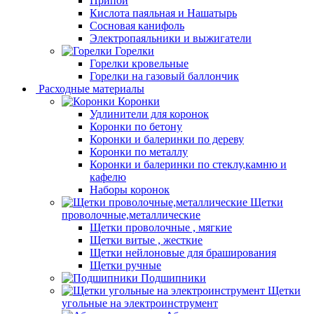
Припой
Кислота паяльная и Нашатырь
Сосновая канифоль
Электропаяльники и выжигатели
Горелки
Горелки кровельные
Горелки на газовый баллончик
Расходные материалы
Коронки
Удлинители для коронок
Коронки по бетону
Коронки и балеринки по дереву
Коронки по металлу
Коронки и балеринки по стеклу,камню и
кафелю
Наборы коронок
Щетки
проволочные,металлические
Щетки проволочные , мягкие
Щетки витые , жесткие
Щетки нейлоновые для браширования
Щетки ручные
Подшипники
Щетки
угольные на электроинструмент