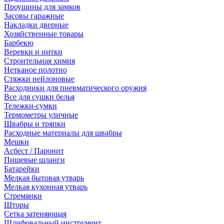
Проушины для замков
Засовы гаражные
Накладки дверные
Хозяйственные товары
Барбекю
Веревки и нитки
Строительная химия
Нетканое полотно
Стяжки нейлоновые
Расходники для пневматического оружия
Все для сушки белья
Тележки-сумки
Термометры уличные
Швабры и тряпки
Расходные материалы для швабры
Мешки
Асбест / Паронит
Пищевые шланги
Батарейки
Мелкая бытовая утварь
Мелкая кухонная утварь
Стремянки
Шторы
Сетка затеняющая
Шлифовальный инструмент