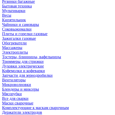
Резинки багажные
Бытовая техника
Мультиварки
Весы
Кипятильник
Чайники и самовары
Соковыжималки
Плиты и горелки газовые
Зажигалки газовые
Обогреватели
Массажеры
Электроплиты
Тостеры, блинницы, вафельницы
Триммеры для стрижки
Духовки электрические
Кофемолки и кофеварки
Запчасти для зернодробилки
Вентиляторы
Микроволновки
Блендеры и миксеры
Мясорубки
Все для сварки
Маски сварочные
Комплектующие к маскам сварочным
Держатели электродов