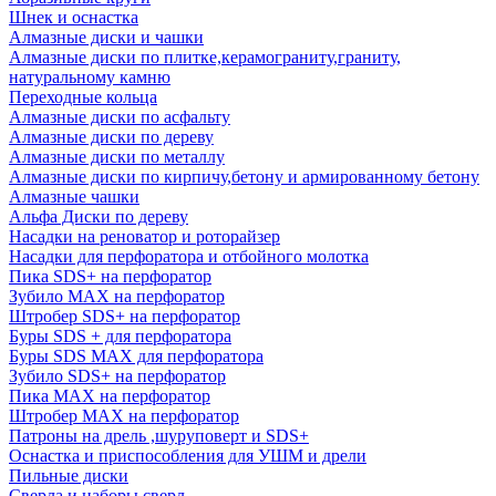
Шнек и оснастка
Алмазные диски и чашки
Алмазные диски по плитке,керамограниту,граниту,
натуральному камню
Переходные кольца
Алмазные диски по асфальту
Алмазные диски по дереву
Алмазные диски по металлу
Алмазные диски по кирпичу,бетону и армированному бетону
Алмазные чашки
Альфа Диски по дереву
Насадки на реноватор и роторайзер
Насадки для перфоратора и отбойного молотка
Пика SDS+ на перфоратор
Зубило MAX на перфоратор
Штробер SDS+ на перфоратор
Буры SDS + для перфоратора
Буры SDS MAX для перфоратора
Зубило SDS+ на перфоратор
Пика MAX на перфоратор
Штробер MAX на перфоратор
Патроны на дрель ,шуруповерт и SDS+
Оснастка и приспособления для УШМ и дрели
Пильные диски
Сверла и наборы сверл