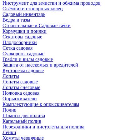
Инструмент для зачистки и обжима проводов
Съёмники стопорных колец
Садовый инвентарь
Ведра и тазы
Строительные и Садовые тачки
Кормушки и поилки
Секаторы садовые
Плодосборники
Сетка садовая
Сучкорезы садовые
Грабли и вилы садовые
Защита от насекомых и вредителей
Кусторезы садовые
Лопаты
Лопаты садовые
Лопаты снеговые
Ножовка садовая
Опрыскиватели
Комплектующие к опрыскивателям
Полив
Шланги для полива
Капельный полив
Переходники и пистолеты для полива
Лейки
Хомуты червячные