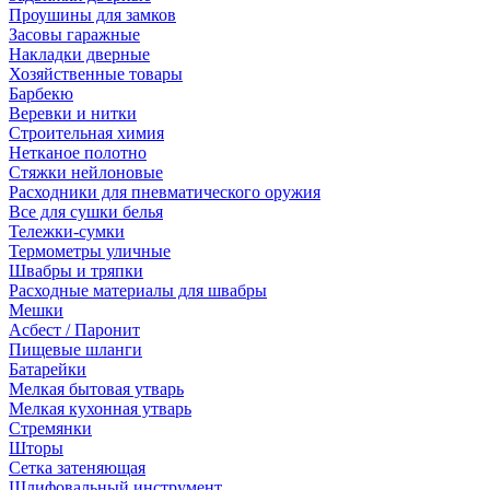
Проушины для замков
Засовы гаражные
Накладки дверные
Хозяйственные товары
Барбекю
Веревки и нитки
Строительная химия
Нетканое полотно
Стяжки нейлоновые
Расходники для пневматического оружия
Все для сушки белья
Тележки-сумки
Термометры уличные
Швабры и тряпки
Расходные материалы для швабры
Мешки
Асбест / Паронит
Пищевые шланги
Батарейки
Мелкая бытовая утварь
Мелкая кухонная утварь
Стремянки
Шторы
Сетка затеняющая
Шлифовальный инструмент