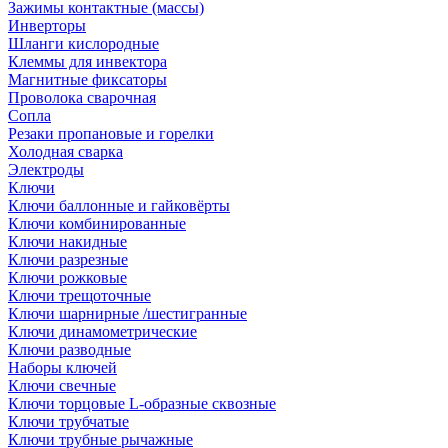
Зажимы контактные (массы)
Инверторы
Шланги кислородные
Клеммы для инвектора
Магнитные фиксаторы
Проволока сварочная
Сопла
Резаки пропановые и горелки
Холодная сварка
Электроды
Ключи
Ключи баллонные и гайковёрты
Ключи комбинированные
Ключи накидные
Ключи разрезные
Ключи рожковые
Ключи трещоточные
Ключи шарнирные /шестигранные
Ключи динамометрические
Ключи разводные
Наборы ключей
Ключи свечные
Ключи торцовые L-образные сквозные
Ключи трубчатые
Ключи трубные рычажные