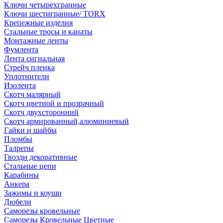
Ключи четырехгранные
Ключи шестигранные/ TORX
Крепежные изделия
Стальные тросы и канаты
Монтажные ленты
Фумлента
Лента сигнальная
Стрейч пленка
Уплотнители
Изолента
Скотч малярный
Скотч цветной и прозрачный
Скотч двухсторонний
Скотч армированный,алюминиевый
Гайки и шайбы
Пломбы
Талрепы
Гвозди декоративные
Стальные цепи
Карабины
Анкера
Зажимы и коуши
Дюбели
Саморезы кровельные
Саморезы Кровельные Цветные