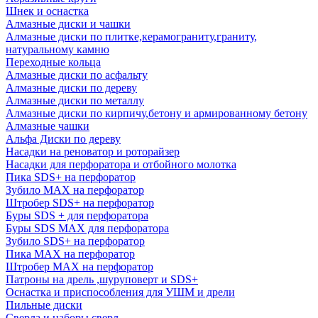
Шнек и оснастка
Алмазные диски и чашки
Алмазные диски по плитке,керамограниту,граниту,
натуральному камню
Переходные кольца
Алмазные диски по асфальту
Алмазные диски по дереву
Алмазные диски по металлу
Алмазные диски по кирпичу,бетону и армированному бетону
Алмазные чашки
Альфа Диски по дереву
Насадки на реноватор и роторайзер
Насадки для перфоратора и отбойного молотка
Пика SDS+ на перфоратор
Зубило MAX на перфоратор
Штробер SDS+ на перфоратор
Буры SDS + для перфоратора
Буры SDS MAX для перфоратора
Зубило SDS+ на перфоратор
Пика MAX на перфоратор
Штробер MAX на перфоратор
Патроны на дрель ,шуруповерт и SDS+
Оснастка и приспособления для УШМ и дрели
Пильные диски
Сверла и наборы сверл