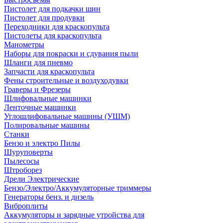
Пистолет для подкачки шин
Пистолет для продувки
Переходники для краскопульта
Пистолеты для краскопульта
Манометры
Наборы для покраски и сдувания пыли
Шланги для пневмо
Запчасти для краскопульта
Фены строительные и воздуходувки
Граверы и Фрезеры
Шлифовальные машинки
Ленточные машинки
Углошлифовальные машины (УШМ)
Полировальные машины
Станки
Бензо и электро Пилы
Шуруповерты
Пылесосы
Штроборез
Дрели Электрические
Бензо/Электро/Аккумуляторные триммеры
Генераторы бенз. и дизель
Виброплиты
Аккумуляторы и зарядные утройства для