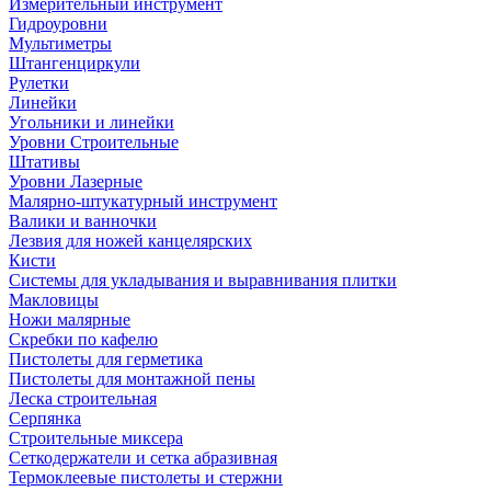
Измерительный инструмент
Гидроуровни
Мультиметры
Штангенциркули
Рулетки
Линейки
Угольники и линейки
Уровни Строительные
Штативы
Уровни Лазерные
Малярно-штукатурный инструмент
Валики и ванночки
Лезвия для ножей канцелярских
Кисти
Системы для укладывания и выравнивания плитки
Макловицы
Ножи малярные
Скребки по кафелю
Пистолеты для герметика
Пистолеты для монтажной пены
Леска строительная
Серпянка
Строительные миксера
Сеткодержатели и сетка абразивная
Термоклеевые пистолеты и стержни