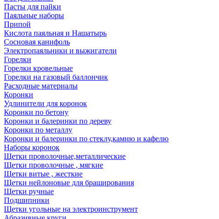
Пасты для пайки
Паяльные наборы
Припой
Кислота паяльная и Нашатырь
Сосновая канифоль
Электропаяльники и выжигатели
Горелки
Горелки кровельные
Горелки на газовый баллончик
Расходные материалы
Коронки
Удлинители для коронок
Коронки по бетону
Коронки и балеринки по дереву
Коронки по металлу
Коронки и балеринки по стеклу,камню и кафелю
Наборы коронок
Щетки проволочные,металлические
Щетки проволочные , мягкие
Щетки витые , жесткие
Щетки нейлоновые для браширования
Щетки ручные
Подшипники
Щетки угольные на электроинструмент
Абразивные круги