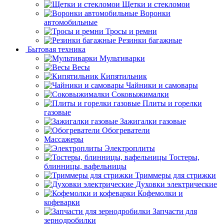
Щетки и стекломои
Воронки
автомобильные
Тросы и ремни
Резинки багажные
Бытовая техника
Мультиварки
Весы
Кипятильник
Чайники и самовары
Соковыжималки
Плиты и горелки
газовые
Зажигалки газовые
Обогреватели
Массажеры
Электроплиты
Тостеры,
блинницы, вафельницы
Триммеры для стрижки
Духовки электрические
Кофемолки и
кофеварки
Запчасти для
зернодробилки