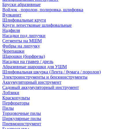
Бруски абразивные
Войлок , поролон, полировка, шлифовка
Вулканит
Шлифовальные круги
Круги лепестковые шлифовальные
Надфиля
Насадки под липучки
Сегменты на МШМ
Фибры на липучку
Черепашки
Шарошки (борфрезы)
Насадки на гравер / дрель
Абразивные шарошки для УШМ
Шлифовальная шкурка (Лента / бумага / поролон)
Электроинструменты и бензоинструменты
Аккумуляторный инструмент
Садовый аккумуляторный инструмент
Лобзики
Краскопульты
Перфораторы
Пилы
Торцовочные пилы
Циркулярные пилы
Пневмоинструмент
Быстросъемы