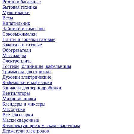
Резинки багажные
Бытовая техника
Мультиварки
Весы
Кипятильник
Чайники и самовары
Соковыжималки
Плиты и горелки газовые
Зажигалки газовые
Обогреватели
Массажеры
Электроплиты
Тостеры, блинницы, вафельницы
Триммеры для стрижки
Духовки электрические
Кофемолки и кофеварки
Запчасти для зернодробилки
Вентиляторы
Микроволновки
Блендеры и миксеры
Мясорубки
Все для сварки
Маски сварочные
Комплектующие к маскам сварочным
Держатели электродов