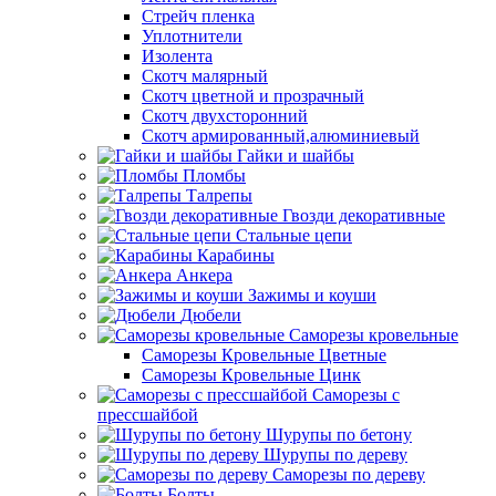
Стрейч пленка
Уплотнители
Изолента
Скотч малярный
Скотч цветной и прозрачный
Скотч двухсторонний
Скотч армированный,алюминиевый
Гайки и шайбы
Пломбы
Талрепы
Гвозди декоративные
Стальные цепи
Карабины
Анкера
Зажимы и коуши
Дюбели
Саморезы кровельные
Саморезы Кровельные Цветные
Саморезы Кровельные Цинк
Саморезы с
прессшайбой
Шурупы по бетону
Шурупы по дереву
Саморезы по дереву
Болты