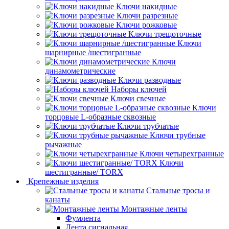
Ключи накидные
Ключи разрезные
Ключи рожковые
Ключи трещоточные
Ключи
шарнирные /шестигранные
Ключи
динамометрические
Ключи разводные
Наборы ключей
Ключи свечные
Ключи
торцовые L-образные сквозные
Ключи трубчатые
Ключи трубные
рычажные
Ключи четырехгранные
Ключи
шестигранные/ TORX
Крепежные изделия
Стальные тросы и
канаты
Монтажные ленты
Фумлента
Лента сигнальная