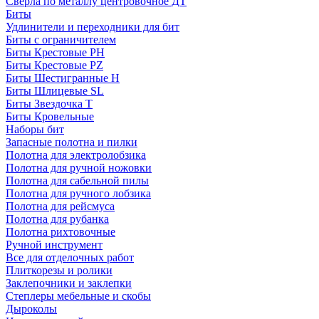
Сверла по металлу центровочное ДТ
Биты
Удлинители и переходники для бит
Биты с ограничителем
Биты Крестовые PH
Биты Крестовые PZ
Биты Шестигранные H
Биты Шлицевые SL
Биты Звездочка T
Биты Кровельные
Наборы бит
Запасные полотна и пилки
Полотна для электролобзика
Полотна для ручной ножовки
Полотна для сабельной пилы
Полотна для ручного лобзика
Полотна для рейсмуса
Полотна для рубанка
Полотна рихтовочные
Ручной инструмент
Все для отделочных работ
Плиткорезы и ролики
Заклепочники и заклепки
Степлеры мебельные и скобы
Дыроколы