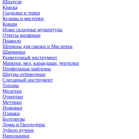
Шпателя
Краска
Гладилки и терки
Кельмы и мастерки
Ковши
Ножи складные мультитулы
Отвесы малярные
Правило
Шприцы для смазки и Масленки
Шарманки
Разметочный инструмент
Маркера, мел, карандаши, чертилки
Профильные шаблоны
Шнуры отбивочные
Слесарный инструмент
Топоры
Молотки
Отвертки
Метчики
Ножовки
Плашки
Болторезы
Ломы и Гвоздодеры
Зубило ручное
Напильники