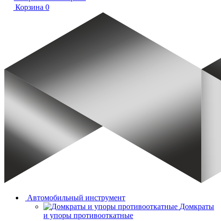
Корзина
0
Автомобильный инструмент
Домкраты
и упоры противооткатные