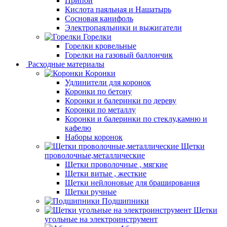
Припой
Кислота паяльная и Нашатырь
Сосновая канифоль
Электропаяльники и выжигатели
Горелки
Горелки кровельные
Горелки на газовый баллончик
Расходные материалы
Коронки
Удлинители для коронок
Коронки по бетону
Коронки и балеринки по дереву
Коронки по металлу
Коронки и балеринки по стеклу,камню и
кафелю
Наборы коронок
Щетки
проволочные,металлические
Щетки проволочные , мягкие
Щетки витые , жесткие
Щетки нейлоновые для браширования
Щетки ручные
Подшипники
Щетки
угольные на электроинструмент