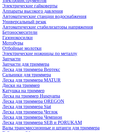
электроинструментов
Электрические гайковерты
Аппараты высокого давления
Автоматические станции водоснабжения
Универсальный резак
Автоматические стабилизаторы напряжения
Бетоносмесители
Газонокосилки
Мотобуры
Отбойные молотки
Электрические ножницы по металлу
Запчасти
Запчасти для триммера
Леска для триммера Вертекс
Сальники для триммера
Леска для триммера MATUR
Диски на триммер
Катушка на триммер
Леска на триммер Husqvarna
Леска для триммера OREGON
Леска для триммера Siat
Леска для триммера Чеглок
Леска для триммера Чемпион
Леска для триммера SEB и PORUKAM
Валы трансмиссионные и штанги для триммера