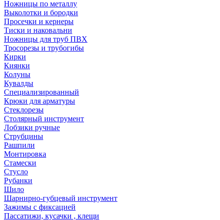
Ножницы по металлу
Выколотки и бородки
Просечки и кернеры
Тиски и наковальни
Ножницы для труб ПВХ
Тросорезы и трубогибы
Кирки
Киянки
Колуны
Кувалды
Специализированный
Крюки для арматуры
Стеклорезы
Столярный инструмент
Лобзики ручные
Струбцины
Рашпили
Монтировка
Стамески
Стусло
Рубанки
Шило
Шарнирно-губцевый инструмент
Зажимы с фиксацией
Пассатижи, кусачки , клещи