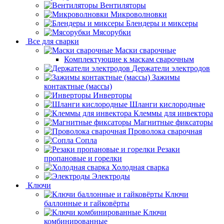
Вентиляторы
Микроволновки
Блендеры и миксеры
Мясорубки
Все для сварки
Маски сварочные
Комплектующие к маскам сварочным
Держатели электродов
Зажимы
контактные (массы)
Инверторы
Шланги кислородные
Клеммы для инвектора
Магнитные фиксаторы
Проволока сварочная
Сопла
Резаки
пропановые и горелки
Холодная сварка
Электроды
Ключи
Ключи
баллонные и гайковёрты
Ключи
комбинированные