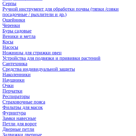
Серпы
Ручной инструмент для обработки почвы (тяпки /совки
посадочные / рыхлители и др.)
Ошейники
Черенки
Буры садовые
Веники и метла
Косы
Насосы
Ножницы для стрижки овец
Устройства для подвязки и прививки растений
Сантехника
Средства индивидуальной защиты
Наколенники
Наушники
Очки
Перчатки
Респираторы
Страховочные пояса
Фильтры для масок
Фурнитура
Замки навесные
Петли для ворот
Дверные петли
Задвижки дверные