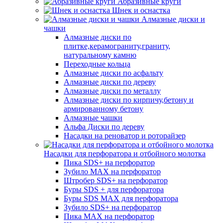
Абразивные круги
Шнек и оснастка
Алмазные диски и
чашки
Алмазные диски по
плитке,керамограниту,граниту,
натуральному камню
Переходные кольца
Алмазные диски по асфальту
Алмазные диски по дереву
Алмазные диски по металлу
Алмазные диски по кирпичу,бетону и
армированному бетону
Алмазные чашки
Альфа Диски по дереву
Насадки на реноватор и роторайзер
Насадки для перфоратора и отбойного молотка
Пика SDS+ на перфоратор
Зубило MAX на перфоратор
Штробер SDS+ на перфоратор
Буры SDS + для перфоратора
Буры SDS MAX для перфоратора
Зубило SDS+ на перфоратор
Пика MAX на перфоратор