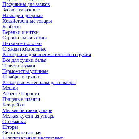
Проушины для замков
Засовы гаражные
Накладки дверные
Хозяйственные товары
Барбекю
Веревки и нитки
Строительная химия
Нетканое полотно
Стяжки нейлоновые
Расходники для пневматического оружия
Все для сушки белья
Тележки-сумки
Термометры уличные
Швабры и тряпки
Расходные материалы для швабры
Мешки
Асбест / Паронит
Пищевые шланги
Батарейки
Мелкая бытовая утварь
Мелкая кухонная утварь
Стремянки
Шторы
Сетка затеняющая
Шлифовальный инструмент