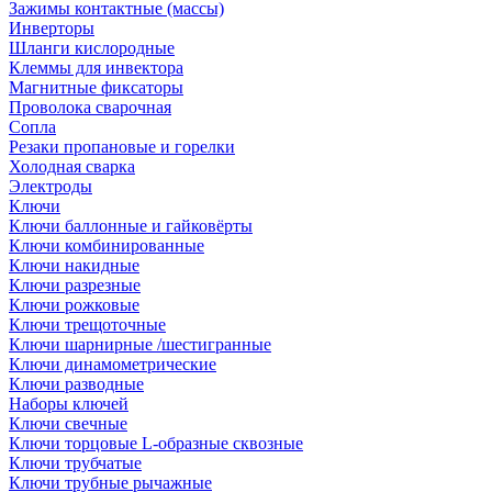
Зажимы контактные (массы)
Инверторы
Шланги кислородные
Клеммы для инвектора
Магнитные фиксаторы
Проволока сварочная
Сопла
Резаки пропановые и горелки
Холодная сварка
Электроды
Ключи
Ключи баллонные и гайковёрты
Ключи комбинированные
Ключи накидные
Ключи разрезные
Ключи рожковые
Ключи трещоточные
Ключи шарнирные /шестигранные
Ключи динамометрические
Ключи разводные
Наборы ключей
Ключи свечные
Ключи торцовые L-образные сквозные
Ключи трубчатые
Ключи трубные рычажные