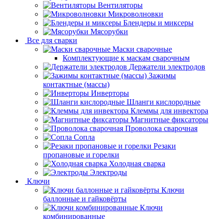
Вентиляторы
Микроволновки
Блендеры и миксеры
Мясорубки
Все для сварки
Маски сварочные
Комплектующие к маскам сварочным
Держатели электродов
Зажимы
контактные (массы)
Инверторы
Шланги кислородные
Клеммы для инвектора
Магнитные фиксаторы
Проволока сварочная
Сопла
Резаки
пропановые и горелки
Холодная сварка
Электроды
Ключи
Ключи
баллонные и гайковёрты
Ключи
комбинированные