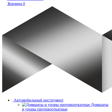
Корзина
0
Автомобильный инструмент
Домкраты
и упоры противооткатные