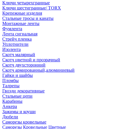
Ключи четырехгранные
Ключи шестигранные/ TORX
Крепежные изделия
Стальные тросы и канаты
Монтажные ленты
Фумлента
Лента сигнальная
Стрейч пленка
Уплотнители
Изолента
Скотч малярный
Скотч цветной и прозрачный
Скотч двухсторонний
Скотч армированный,алюминиевый
Гайки и шайбы
Пломбы
Талрепы
Гвозди декоративные
Стальные цепи
Карабины
Анкера
Зажимы и коуши
Дюбели
Саморезы кровельные
Саморезы Кровельные Цветные