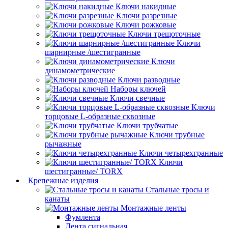
Ключи накидные
Ключи разрезные
Ключи рожковые
Ключи трещоточные
Ключи
шарнирные /шестигранные
Ключи
динамометрические
Ключи разводные
Наборы ключей
Ключи свечные
Ключи
торцовые L-образные сквозные
Ключи трубчатые
Ключи трубные
рычажные
Ключи четырехгранные
Ключи
шестигранные/ TORX
Крепежные изделия
Стальные тросы и
канаты
Монтажные ленты
Фумлента
Лента сигнальная