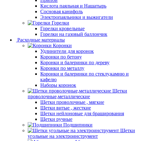
Припой
Кислота паяльная и Нашатырь
Сосновая канифоль
Электропаяльники и выжигатели
Горелки
Горелки кровельные
Горелки на газовый баллончик
Расходные материалы
Коронки
Удлинители для коронок
Коронки по бетону
Коронки и балеринки по дереву
Коронки по металлу
Коронки и балеринки по стеклу,камню и
кафелю
Наборы коронок
Щетки
проволочные,металлические
Щетки проволочные , мягкие
Щетки витые , жесткие
Щетки нейлоновые для браширования
Щетки ручные
Подшипники
Щетки
угольные на электроинструмент