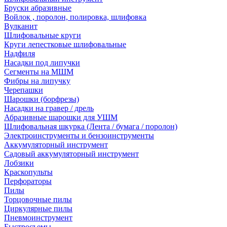
Бруски абразивные
Войлок , поролон, полировка, шлифовка
Вулканит
Шлифовальные круги
Круги лепестковые шлифовальные
Надфиля
Насадки под липучки
Сегменты на МШМ
Фибры на липучку
Черепашки
Шарошки (борфрезы)
Насадки на гравер / дрель
Абразивные шарошки для УШМ
Шлифовальная шкурка (Лента / бумага / поролон)
Электроинструменты и бензоинструменты
Аккумуляторный инструмент
Садовый аккумуляторный инструмент
Лобзики
Краскопульты
Перфораторы
Пилы
Торцовочные пилы
Циркулярные пилы
Пневмоинструмент
Быстросъемы