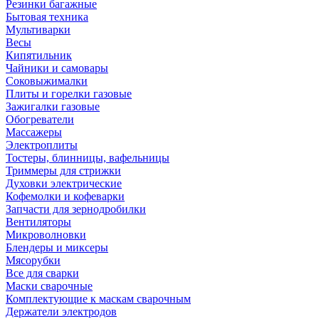
Резинки багажные
Бытовая техника
Мультиварки
Весы
Кипятильник
Чайники и самовары
Соковыжималки
Плиты и горелки газовые
Зажигалки газовые
Обогреватели
Массажеры
Электроплиты
Тостеры, блинницы, вафельницы
Триммеры для стрижки
Духовки электрические
Кофемолки и кофеварки
Запчасти для зернодробилки
Вентиляторы
Микроволновки
Блендеры и миксеры
Мясорубки
Все для сварки
Маски сварочные
Комплектующие к маскам сварочным
Держатели электродов