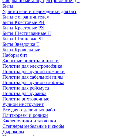
Сверла по металлу центровочное ДТ
Биты
Удлинители и переходники для бит
Биты с ограничителем
Биты Крестовые PH
Биты Крестовые PZ
Биты Шестигранные H
Биты Шлицевые SL
Биты Звездочка T
Биты Кровельные
Наборы бит
Запасные полотна и пилки
Полотна для электролобзика
Полотна для ручной ножовки
Полотна для сабельной пилы
Полотна для ручного лобзика
Полотна для рейсмуса
Полотна для рубанка
Полотна рихтовочные
Ручной инструмент
Все для отделочных работ
Плиткорезы и ролики
Заклепочники и заклепки
Степлеры мебельные и скобы
Дыроколы