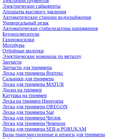
электроинструментов
Электрические гайковерты
Аппараты высокого давления
Автоматические станции водоснабжения
Универсальный резак
Автоматические стабилизаторы напряжения
Бетоносмесители
Газонокосилки
Мотобуры
Отбойные молотки
Электрические ножницы по металлу
Запчасти
Запчасти для триммера
Леска для триммера Вертекс
Сальники для триммера
Леска для триммера MATUR
Диски на триммер
Катушка на триммер
Леска на триммер Husqvarna
Леска для триммера OREGON
Леска для триммера Siat
Леска для триммера Чеглок
Леска для триммера Чемпион
Леска для триммера SEB и PORUKAM
Валы трансмиссионные и штанги для триммера