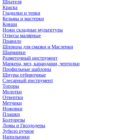
Шпателя
Краска
Гладилки и терки
Кельмы и мастерки
Ковши
Ножи складные мультитулы
Отвесы малярные
Правило
Шприцы для смазки и Масленки
Шарманки
Разметочный инструмент
Маркера, мел, карандаши, чертилки
Профильные шаблоны
Шнуры отбивочные
Слесарный инструмент
Топоры
Молотки
Отвертки
Метчики
Ножовки
Плашки
Болторезы
Ломы и Гвоздодеры
Зубило ручное
Напильники