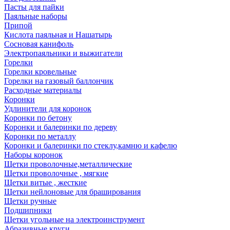
Пасты для пайки
Паяльные наборы
Припой
Кислота паяльная и Нашатырь
Сосновая канифоль
Электропаяльники и выжигатели
Горелки
Горелки кровельные
Горелки на газовый баллончик
Расходные материалы
Коронки
Удлинители для коронок
Коронки по бетону
Коронки и балеринки по дереву
Коронки по металлу
Коронки и балеринки по стеклу,камню и кафелю
Наборы коронок
Щетки проволочные,металлические
Щетки проволочные , мягкие
Щетки витые , жесткие
Щетки нейлоновые для браширования
Щетки ручные
Подшипники
Щетки угольные на электроинструмент
Абразивные круги