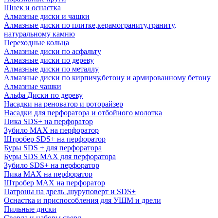
Шнек и оснастка
Алмазные диски и чашки
Алмазные диски по плитке,керамограниту,граниту,
натуральному камню
Переходные кольца
Алмазные диски по асфальту
Алмазные диски по дереву
Алмазные диски по металлу
Алмазные диски по кирпичу,бетону и армированному бетону
Алмазные чашки
Альфа Диски по дереву
Насадки на реноватор и роторайзер
Насадки для перфоратора и отбойного молотка
Пика SDS+ на перфоратор
Зубило MAX на перфоратор
Штробер SDS+ на перфоратор
Буры SDS + для перфоратора
Буры SDS MAX для перфоратора
Зубило SDS+ на перфоратор
Пика MAX на перфоратор
Штробер MAX на перфоратор
Патроны на дрель ,шуруповерт и SDS+
Оснастка и приспособления для УШМ и дрели
Пильные диски
Сверла и наборы сверл