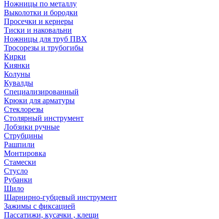
Ножницы по металлу
Выколотки и бородки
Просечки и кернеры
Тиски и наковальни
Ножницы для труб ПВХ
Тросорезы и трубогибы
Кирки
Киянки
Колуны
Кувалды
Специализированный
Крюки для арматуры
Стеклорезы
Столярный инструмент
Лобзики ручные
Струбцины
Рашпили
Монтировка
Стамески
Стусло
Рубанки
Шило
Шарнирно-губцевый инструмент
Зажимы с фиксацией
Пассатижи, кусачки , клещи