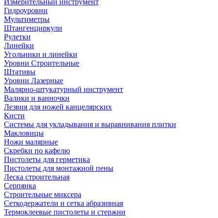
Измерительный инструмент
Гидроуровни
Мультиметры
Штангенциркули
Рулетки
Линейки
Угольники и линейки
Уровни Строительные
Штативы
Уровни Лазерные
Малярно-штукатурный инструмент
Валики и ванночки
Лезвия для ножей канцелярских
Кисти
Системы для укладывания и выравнивания плитки
Макловицы
Ножи малярные
Скребки по кафелю
Пистолеты для герметика
Пистолеты для монтажной пены
Леска строительная
Серпянка
Строительные миксера
Сеткодержатели и сетка абразивная
Термоклеевые пистолеты и стержни