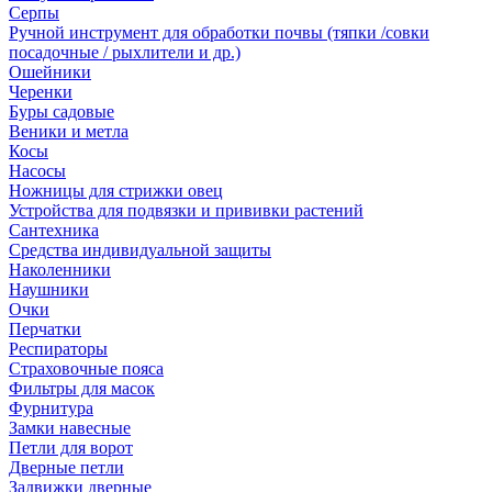
Серпы
Ручной инструмент для обработки почвы (тяпки /совки
посадочные / рыхлители и др.)
Ошейники
Черенки
Буры садовые
Веники и метла
Косы
Насосы
Ножницы для стрижки овец
Устройства для подвязки и прививки растений
Сантехника
Средства индивидуальной защиты
Наколенники
Наушники
Очки
Перчатки
Респираторы
Страховочные пояса
Фильтры для масок
Фурнитура
Замки навесные
Петли для ворот
Дверные петли
Задвижки дверные