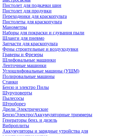
Пистолет для подкачки шин
Пистолет для продувки
Переходники для краскопульта
Пистолеты для краскопульта
Манометры
Наборы для покраски и сдувания пыли
Шланги для пневмо
Запчасти для краскопульта
Фены строительные и воздуходувки
Граверы и Фрезеры
Шлифовальные машинки
Ленточные машинки
Углошлифовальные машины (УШМ)
Полировальные машины
Станки
Бензо и электро Пилы
Шуруповерты
Пылесосы
Штроборез
Дрели Электрические
Бензо/Электро/Аккумуляторные триммеры
Генераторы бенз. и дизель
Виброплиты
Аккумуляторы и зарядные утройства для