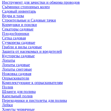
Инструмент для зачистки и обжима проводов
Съёмники стопорных колец
Садовый инвентарь
Ведра и тазы
Строительные и Садовые тачки
Кормушки и поилки
Секаторы садовые
Плодосборники
Сетка садовая
Сучкорезы садовые
Грабли и вилы садовые
Защита от насекомых и вредителей
Кусторезы садовые
Лопаты
Лопаты садовые
Лопаты снеговые
Ножовка садовая
Опрыскиватели
Комплектующие к опрыскивателям
Полив
Шланги для полива
Капельный полив
Переходники и пистолеты для полива
Лейки
Хомуты червячные