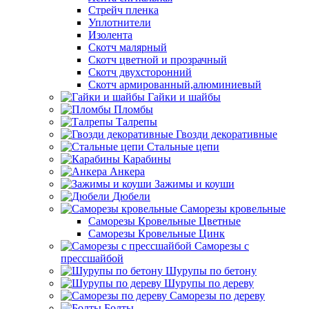
Стрейч пленка
Уплотнители
Изолента
Скотч малярный
Скотч цветной и прозрачный
Скотч двухсторонний
Скотч армированный,алюминиевый
Гайки и шайбы
Пломбы
Талрепы
Гвозди декоративные
Стальные цепи
Карабины
Анкера
Зажимы и коуши
Дюбели
Саморезы кровельные
Саморезы Кровельные Цветные
Саморезы Кровельные Цинк
Саморезы с
прессшайбой
Шурупы по бетону
Шурупы по дереву
Саморезы по дереву
Болты