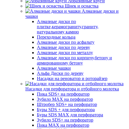
Абразивные круги
Шнек и оснастка
Алмазные диски и
чашки
Алмазные диски по
плитке,керамограниту,граниту,
натуральному камню
Переходные кольца
Алмазные диски по асфальту
Алмазные диски по дереву
Алмазные диски по металлу
Алмазные диски по кирпичу,бетону и
армированному бетону
Алмазные чашки
Альфа Диски по дереву
Насадки на реноватор и роторайзер
Насадки для перфоратора и отбойного молотка
Пика SDS+ на перфоратор
Зубило MAX на перфоратор
Штробер SDS+ на перфоратор
Буры SDS + для перфоратора
Буры SDS MAX для перфоратора
Зубило SDS+ на перфоратор
Пика MAX на перфоратор