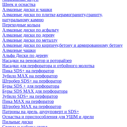
Шнек и оснастка
Алмазные диски и чашки
Алмазные диски по плитке,керамограниту,граниту,
натуральному камню
Переходные кольца
Алмазные диски по асфальту
Алмазные диски по дереву
Алмазные диски по металлу
Алмазные диски по кирпичу,бетону и армированному бетону
Алмазные чашки
Альфа Диски по дереву
Насадки на реноватор и роторайзер
Насадки для перфоратора и отбойного молотка
Пика SDS+ на перфоратор
Зубило MAX на перфоратор
Штробер SDS+ на перфоратор
Буры SDS + для перфоратора
Буры SDS MAX для перфоратора
Зубило SDS+ на перфоратор
Пика MAX на перфоратор
Штробер MAX на перфоратор
Патроны на дрель ,шуруповерт и SDS+
Оснастка и приспособления для УШМ и дрели
Пильные диски
Сверла и наборы сверл