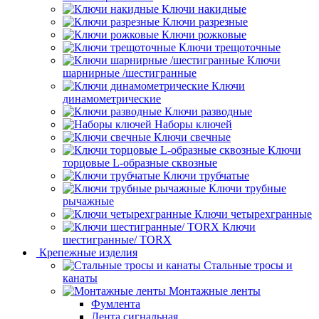
Ключи накидные
Ключи разрезные
Ключи рожковые
Ключи трещоточные
Ключи
шарнирные /шестигранные
Ключи
динамометрические
Ключи разводные
Наборы ключей
Ключи свечные
Ключи
торцовые L-образные сквозные
Ключи трубчатые
Ключи трубные
рычажные
Ключи четырехгранные
Ключи
шестигранные/ TORX
Крепежные изделия
Стальные тросы и
канаты
Монтажные ленты
Фумлента
Лента сигнальная