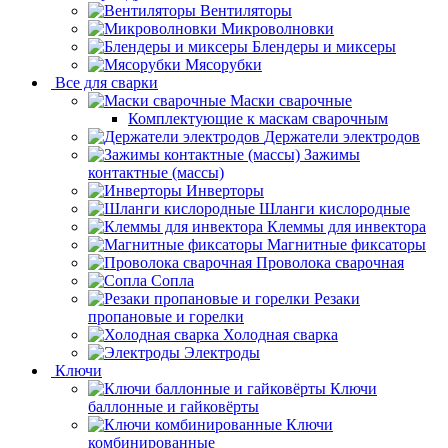
Вентиляторы
Микроволновки
Блендеры и миксеры
Мясорубки
Все для сварки
Маски сварочные
Комплектующие к маскам сварочным
Держатели электродов
Зажимы
контактные (массы)
Инверторы
Шланги кислородные
Клеммы для инвектора
Магнитные фиксаторы
Проволока сварочная
Сопла
Резаки
пропановые и горелки
Холодная сварка
Электроды
Ключи
Ключи
баллонные и гайковёрты
Ключи
комбинированные