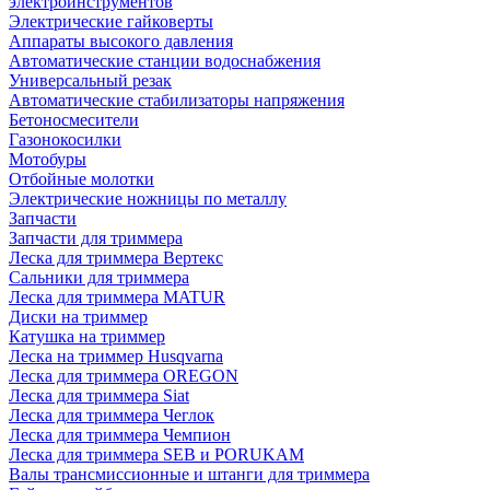
электроинструментов
Электрические гайковерты
Аппараты высокого давления
Автоматические станции водоснабжения
Универсальный резак
Автоматические стабилизаторы напряжения
Бетоносмесители
Газонокосилки
Мотобуры
Отбойные молотки
Электрические ножницы по металлу
Запчасти
Запчасти для триммера
Леска для триммера Вертекс
Сальники для триммера
Леска для триммера MATUR
Диски на триммер
Катушка на триммер
Леска на триммер Husqvarna
Леска для триммера OREGON
Леска для триммера Siat
Леска для триммера Чеглок
Леска для триммера Чемпион
Леска для триммера SEB и PORUKAM
Валы трансмиссионные и штанги для триммера