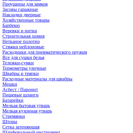
Проушины для замков
Засовы гаражные
Накладки дверные
Хозяйственные товары
Барбекю
Веревки и нитки
Строительная химия
Нетканое полотно
Стяжки нейлоновые
Расходники для пневматического оружия
Все для сушки белья
Тележки-сумки
Термометры уличные
Швабры и тряпки
Расходные материалы для швабры
Мешки
Асбест / Паронит
Пищевые шланги
Батарейки
Мелкая бытовая утварь
Мелкая кухонная утварь
Стремянки
Шторы
Сетка затеняющая
Шлифовальный инструмент