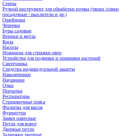
Серпы
Ручной инструмент для обработки почвы (тяпки /совки
посадочные / рыхлители и др.)
Ошейники
Черенки
Буры садовые
Веники и метла
Косы
Насосы
Ножницы для стрижки овец
Устройства для подвязки и прививки растений
Сантехника
Средства индивидуальной защиты
Наколенники
Наушники
Очки
Перчатки
Респираторы
Страховочные пояса
Фильтры для масок
Фурнитура
Замки навесные
Петли для ворот
Дверные петли
Задвижки дверные