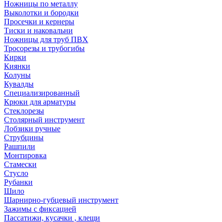
Ножницы по металлу
Выколотки и бородки
Просечки и кернеры
Тиски и наковальни
Ножницы для труб ПВХ
Тросорезы и трубогибы
Кирки
Киянки
Колуны
Кувалды
Специализированный
Крюки для арматуры
Стеклорезы
Столярный инструмент
Лобзики ручные
Струбцины
Рашпили
Монтировка
Стамески
Стусло
Рубанки
Шило
Шарнирно-губцевый инструмент
Зажимы с фиксацией
Пассатижи, кусачки , клещи