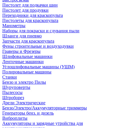
Пистолет для подкачки шин
Пистолет для продувки
Переходники для краскопульта
Пистолеты для краскопульта
Манометры
Наборы для покраски и сдувания пыли
Шланги для пневмо
Запчасти для краскопульта
Фены строительные и воздуходувки
Граверы и Фрезеры
Шлифовальные машинки
Ленточные машинки
Углошлифовальные машины (УШМ)
Полировальные машины
Станки
Бензо и электро Пилы
Шуруповерты
Пылесосы
Штроборез
Дрели Электрические
Бензо/Электро/Аккумуляторные триммеры
Генераторы бенз. и дизель
Виброплиты
Аккумуляторы и зарядные утройства для