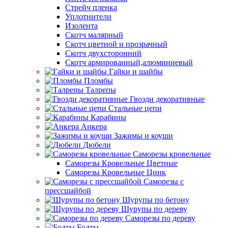
Стрейч пленка
Уплотнители
Изолента
Скотч малярный
Скотч цветной и прозрачный
Скотч двухсторонний
Скотч армированный,алюминиевый
Гайки и шайбы
Пломбы
Талрепы
Гвозди декоративные
Стальные цепи
Карабины
Анкера
Зажимы и коуши
Дюбели
Саморезы кровельные
Саморезы Кровельные Цветные
Саморезы Кровельные Цинк
Саморезы с
прессшайбой
Шурупы по бетону
Шурупы по дереву
Саморезы по дереву
Болты