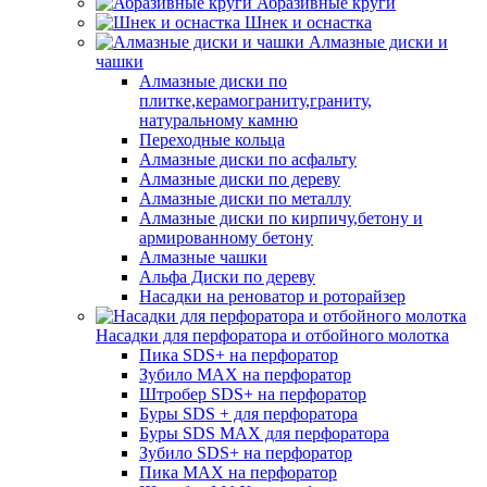
Абразивные круги
Шнек и оснастка
Алмазные диски и
чашки
Алмазные диски по
плитке,керамограниту,граниту,
натуральному камню
Переходные кольца
Алмазные диски по асфальту
Алмазные диски по дереву
Алмазные диски по металлу
Алмазные диски по кирпичу,бетону и
армированному бетону
Алмазные чашки
Альфа Диски по дереву
Насадки на реноватор и роторайзер
Насадки для перфоратора и отбойного молотка
Пика SDS+ на перфоратор
Зубило MAX на перфоратор
Штробер SDS+ на перфоратор
Буры SDS + для перфоратора
Буры SDS MAX для перфоратора
Зубило SDS+ на перфоратор
Пика MAX на перфоратор