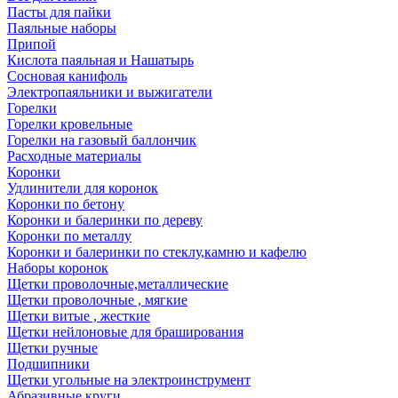
Пасты для пайки
Паяльные наборы
Припой
Кислота паяльная и Нашатырь
Сосновая канифоль
Электропаяльники и выжигатели
Горелки
Горелки кровельные
Горелки на газовый баллончик
Расходные материалы
Коронки
Удлинители для коронок
Коронки по бетону
Коронки и балеринки по дереву
Коронки по металлу
Коронки и балеринки по стеклу,камню и кафелю
Наборы коронок
Щетки проволочные,металлические
Щетки проволочные , мягкие
Щетки витые , жесткие
Щетки нейлоновые для браширования
Щетки ручные
Подшипники
Щетки угольные на электроинструмент
Абразивные круги