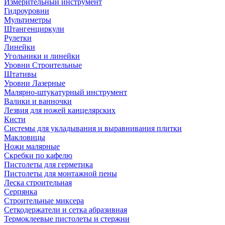
Измерительный инструмент
Гидроуровни
Мультиметры
Штангенциркули
Рулетки
Линейки
Угольники и линейки
Уровни Строительные
Штативы
Уровни Лазерные
Малярно-штукатурный инструмент
Валики и ванночки
Лезвия для ножей канцелярских
Кисти
Системы для укладывания и выравнивания плитки
Макловицы
Ножи малярные
Скребки по кафелю
Пистолеты для герметика
Пистолеты для монтажной пены
Леска строительная
Серпянка
Строительные миксера
Сеткодержатели и сетка абразивная
Термоклеевые пистолеты и стержни