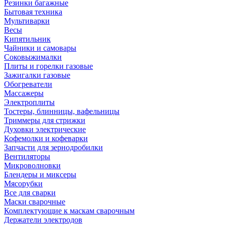
Резинки багажные
Бытовая техника
Мультиварки
Весы
Кипятильник
Чайники и самовары
Соковыжималки
Плиты и горелки газовые
Зажигалки газовые
Обогреватели
Массажеры
Электроплиты
Тостеры, блинницы, вафельницы
Триммеры для стрижки
Духовки электрические
Кофемолки и кофеварки
Запчасти для зернодробилки
Вентиляторы
Микроволновки
Блендеры и миксеры
Мясорубки
Все для сварки
Маски сварочные
Комплектующие к маскам сварочным
Держатели электродов