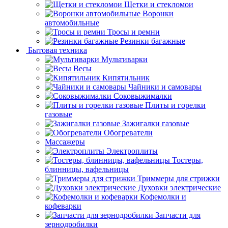
Щетки и стекломои
Воронки
автомобильные
Тросы и ремни
Резинки багажные
Бытовая техника
Мультиварки
Весы
Кипятильник
Чайники и самовары
Соковыжималки
Плиты и горелки
газовые
Зажигалки газовые
Обогреватели
Массажеры
Электроплиты
Тостеры,
блинницы, вафельницы
Триммеры для стрижки
Духовки электрические
Кофемолки и
кофеварки
Запчасти для
зернодробилки