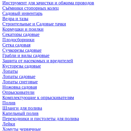
Инструмент для зачистки и обжима проводов
Съёмники стопорных колец
Садовый инвентарь
Ведра и тазы
Строительные и Садовые тачки
Кормушки и поилки
Секаторы садовые
Плодосборники
Сетка садовая
Сучкорезы садовые
Грабли и вилы садовые
Защита от насекомых и вредителей
Кусторезы садовые
Лопаты
Лопаты садовые
Лопаты снеговые
Ножовка садовая
Опрыскиватели
Комплектующие к опрыскивателям
Полив
Шланги для полива
Капельный полив
Переходники и пистолеты для полива
Лейки
Хомуты червячные