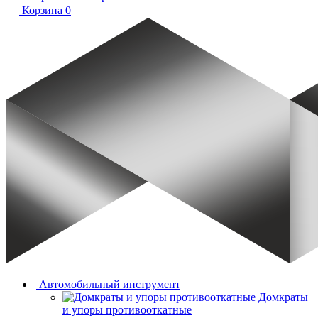
Корзина
0
Автомобильный инструмент
Домкраты
и упоры противооткатные