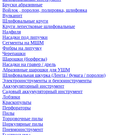
Бруски абразивные
Войлок , поролон, полировка, шлифовка
Вулканит
Шлифовальные круги
Круги лепестковые шлифовальные
Надфиля
Насадки под липучки
Сегменты на МШМ
Фибры на липучку
Черепашки
Шарошки (борфрезы)
Насадки на гравер / дрель
Абразивные шарошки для УШМ
Шлифовальная шкурка (Лента / бумага / поролон)
Электроинструменты и бензоинструменты
Аккумуляторный инструмент
Садовый аккумуляторный инструмент
Лобзики
Краскопульты
Перфораторы
Пилы
Торцовочные пилы
Циркулярные пилы
Пневмоинструмент
Быстросъемы