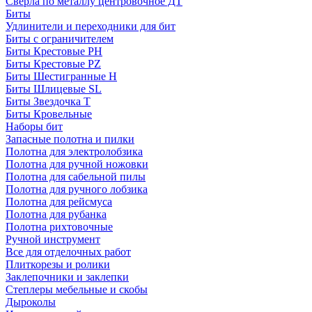
Сверла по металлу центровочное ДТ
Биты
Удлинители и переходники для бит
Биты с ограничителем
Биты Крестовые PH
Биты Крестовые PZ
Биты Шестигранные H
Биты Шлицевые SL
Биты Звездочка T
Биты Кровельные
Наборы бит
Запасные полотна и пилки
Полотна для электролобзика
Полотна для ручной ножовки
Полотна для сабельной пилы
Полотна для ручного лобзика
Полотна для рейсмуса
Полотна для рубанка
Полотна рихтовочные
Ручной инструмент
Все для отделочных работ
Плиткорезы и ролики
Заклепочники и заклепки
Степлеры мебельные и скобы
Дыроколы