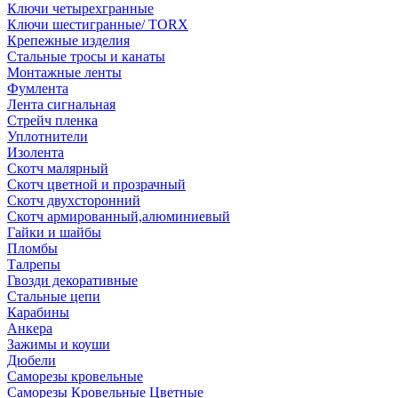
Ключи четырехгранные
Ключи шестигранные/ TORX
Крепежные изделия
Стальные тросы и канаты
Монтажные ленты
Фумлента
Лента сигнальная
Стрейч пленка
Уплотнители
Изолента
Скотч малярный
Скотч цветной и прозрачный
Скотч двухсторонний
Скотч армированный,алюминиевый
Гайки и шайбы
Пломбы
Талрепы
Гвозди декоративные
Стальные цепи
Карабины
Анкера
Зажимы и коуши
Дюбели
Саморезы кровельные
Саморезы Кровельные Цветные