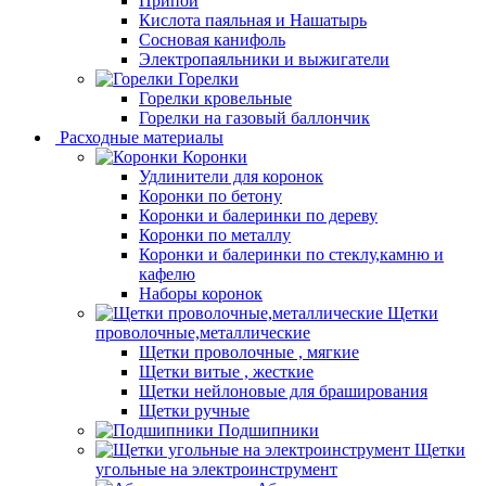
Припой
Кислота паяльная и Нашатырь
Сосновая канифоль
Электропаяльники и выжигатели
Горелки
Горелки кровельные
Горелки на газовый баллончик
Расходные материалы
Коронки
Удлинители для коронок
Коронки по бетону
Коронки и балеринки по дереву
Коронки по металлу
Коронки и балеринки по стеклу,камню и
кафелю
Наборы коронок
Щетки
проволочные,металлические
Щетки проволочные , мягкие
Щетки витые , жесткие
Щетки нейлоновые для браширования
Щетки ручные
Подшипники
Щетки
угольные на электроинструмент