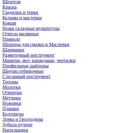
Шпателя
Краска
Гладилки и терки
Кельмы и мастерки
Ковши
Ножи складные мультитулы
Отвесы малярные
Правило
Шприцы для смазки и Масленки
Шарманки
Разметочный инструмент
Маркера, мел, карандаши, чертилки
Профильные шаблоны
Шнуры отбивочные
Слесарный инструмент
Топоры
Молотки
Отвертки
Метчики
Ножовки
Плашки
Болторезы
Ломы и Гвоздодеры
Зубило ручное
Напильники