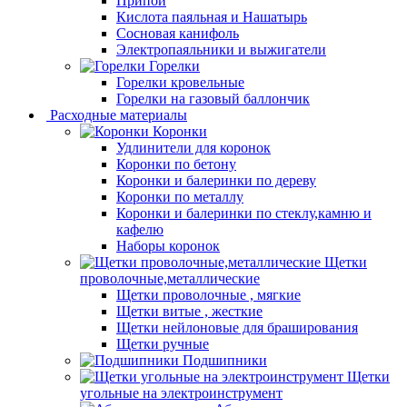
Припой
Кислота паяльная и Нашатырь
Сосновая канифоль
Электропаяльники и выжигатели
Горелки
Горелки кровельные
Горелки на газовый баллончик
Расходные материалы
Коронки
Удлинители для коронок
Коронки по бетону
Коронки и балеринки по дереву
Коронки по металлу
Коронки и балеринки по стеклу,камню и
кафелю
Наборы коронок
Щетки
проволочные,металлические
Щетки проволочные , мягкие
Щетки витые , жесткие
Щетки нейлоновые для браширования
Щетки ручные
Подшипники
Щетки
угольные на электроинструмент