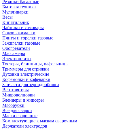
Резинки багажные
Бытовая техника
Мультиварки
Весы
Кипятильник
Чайники и самовары
Соковыжималки
Плиты и горелки газовые
Зажигалки газовые
Обогреватели
Массажеры
Электроплиты
Тостеры, блинницы, вафельницы
Триммеры для стрижки
Духовки электрические
Кофемолки и кофеварки
Запчасти для зернодробилки
Вентиляторы
Микроволновки
Блендеры и миксеры
Мясорубки
Все для сварки
Маски сварочные
Комплектующие к маскам сварочным
Держатели электродов