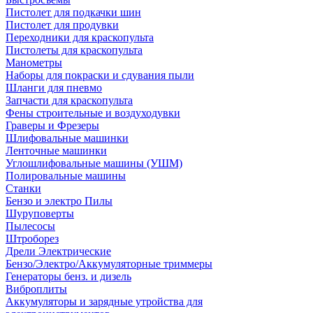
Пистолет для подкачки шин
Пистолет для продувки
Переходники для краскопульта
Пистолеты для краскопульта
Манометры
Наборы для покраски и сдувания пыли
Шланги для пневмо
Запчасти для краскопульта
Фены строительные и воздуходувки
Граверы и Фрезеры
Шлифовальные машинки
Ленточные машинки
Углошлифовальные машины (УШМ)
Полировальные машины
Станки
Бензо и электро Пилы
Шуруповерты
Пылесосы
Штроборез
Дрели Электрические
Бензо/Электро/Аккумуляторные триммеры
Генераторы бенз. и дизель
Виброплиты
Аккумуляторы и зарядные утройства для