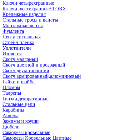
Ключи четырехгранные
Ключи шестигранные/ TORX
Крепежные изделия
Стальные тросы и канаты
Монтажные ленты
Фумлента
Лента сигнальная
Стрейч пленка
Уплотнители
Изолента
Скотч малярный
Скотч цветной и прозрачный
Скотч двухсторонний
Скотч армированный,алюминиевый
Гайки и шайбы
Пломбы
Талрепы
Гвозди декоративные
Стальные цепи
Карабины
Анкера
Зажимы и коуши
Дюбели
Саморезы кровельные
Саморезы Кровельные Цветные