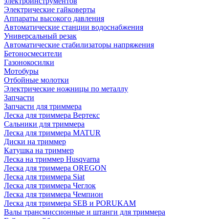
электроинструментов
Электрические гайковерты
Аппараты высокого давления
Автоматические станции водоснабжения
Универсальный резак
Автоматические стабилизаторы напряжения
Бетоносмесители
Газонокосилки
Мотобуры
Отбойные молотки
Электрические ножницы по металлу
Запчасти
Запчасти для триммера
Леска для триммера Вертекс
Сальники для триммера
Леска для триммера MATUR
Диски на триммер
Катушка на триммер
Леска на триммер Husqvarna
Леска для триммера OREGON
Леска для триммера Siat
Леска для триммера Чеглок
Леска для триммера Чемпион
Леска для триммера SEB и PORUKAM
Валы трансмиссионные и штанги для триммера