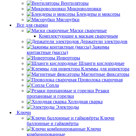
Вентиляторы
Микроволновки
Блендеры и миксеры
Мясорубки
Все для сварки
Маски сварочные
Комплектующие к маскам сварочным
Держатели электродов
Зажимы
контактные (массы)
Инверторы
Шланги кислородные
Клеммы для инвектора
Магнитные фиксаторы
Проволока сварочная
Сопла
Резаки
пропановые и горелки
Холодная сварка
Электроды
Ключи
Ключи
баллонные и гайковёрты
Ключи
комбинированные