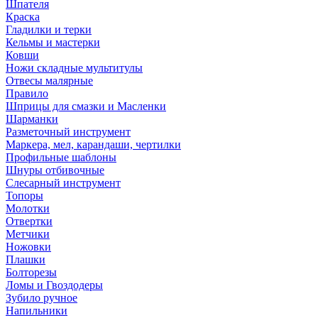
Шпателя
Краска
Гладилки и терки
Кельмы и мастерки
Ковши
Ножи складные мультитулы
Отвесы малярные
Правило
Шприцы для смазки и Масленки
Шарманки
Разметочный инструмент
Маркера, мел, карандаши, чертилки
Профильные шаблоны
Шнуры отбивочные
Слесарный инструмент
Топоры
Молотки
Отвертки
Метчики
Ножовки
Плашки
Болторезы
Ломы и Гвоздодеры
Зубило ручное
Напильники