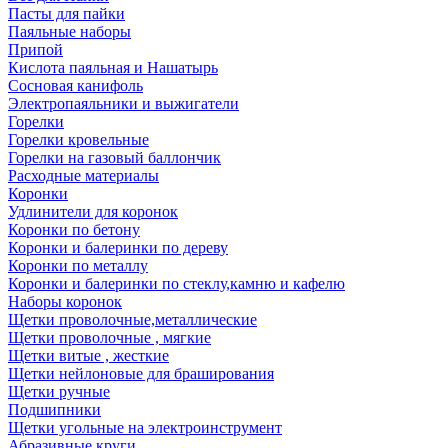
Пасты для пайки
Паяльные наборы
Припой
Кислота паяльная и Нашатырь
Сосновая канифоль
Электропаяльники и выжигатели
Горелки
Горелки кровельные
Горелки на газовый баллончик
Расходные материалы
Коронки
Удлинители для коронок
Коронки по бетону
Коронки и балеринки по дереву
Коронки по металлу
Коронки и балеринки по стеклу,камню и кафелю
Наборы коронок
Щетки проволочные,металлические
Щетки проволочные , мягкие
Щетки витые , жесткие
Щетки нейлоновые для браширования
Щетки ручные
Подшипники
Щетки угольные на электроинструмент
Абразивные круги