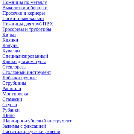
Ножницы по металлу
Выколотки и бородки
Просечки и кернеры
Тиски и наковальни
Ножницы для труб ПВХ
Тросорезы и трубогибы
Кирки
Киянки
Колуны
Кувалды
Специализированный
Крюки для арматуры
Стеклорезы
Столярный инструмент
Лобзики ручные
Струбцины
Рашпили
Монтировка
Стамески
Стусло
Рубанки
Шило
Шарнирно-губцевый инструмент
Зажимы с фиксацией
Пассатижи, кусачки , клещи