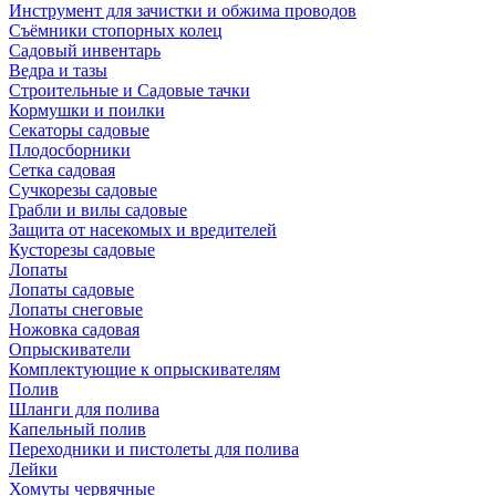
Инструмент для зачистки и обжима проводов
Съёмники стопорных колец
Садовый инвентарь
Ведра и тазы
Строительные и Садовые тачки
Кормушки и поилки
Секаторы садовые
Плодосборники
Сетка садовая
Сучкорезы садовые
Грабли и вилы садовые
Защита от насекомых и вредителей
Кусторезы садовые
Лопаты
Лопаты садовые
Лопаты снеговые
Ножовка садовая
Опрыскиватели
Комплектующие к опрыскивателям
Полив
Шланги для полива
Капельный полив
Переходники и пистолеты для полива
Лейки
Хомуты червячные