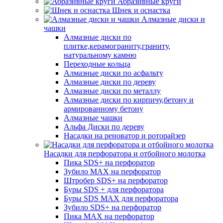
Абразивные круги
Шнек и оснастка
Алмазные диски и
чашки
Алмазные диски по
плитке,керамограниту,граниту,
натуральному камню
Переходные кольца
Алмазные диски по асфальту
Алмазные диски по дереву
Алмазные диски по металлу
Алмазные диски по кирпичу,бетону и
армированному бетону
Алмазные чашки
Альфа Диски по дереву
Насадки на реноватор и роторайзер
Насадки для перфоратора и отбойного молотка
Пика SDS+ на перфоратор
Зубило MAX на перфоратор
Штробер SDS+ на перфоратор
Буры SDS + для перфоратора
Буры SDS MAX для перфоратора
Зубило SDS+ на перфоратор
Пика MAX на перфоратор