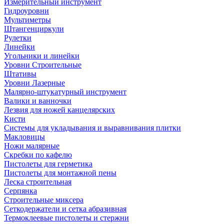
Измерительный инструмент
Гидроуровни
Мультиметры
Штангенциркули
Рулетки
Линейки
Угольники и линейки
Уровни Строительные
Штативы
Уровни Лазерные
Малярно-штукатурный инструмент
Валики и ванночки
Лезвия для ножей канцелярских
Кисти
Системы для укладывания и выравнивания плитки
Макловицы
Ножи малярные
Скребки по кафелю
Пистолеты для герметика
Пистолеты для монтажной пены
Леска строительная
Серпянка
Строительные миксера
Сеткодержатели и сетка абразивная
Термоклеевые пистолеты и стержни