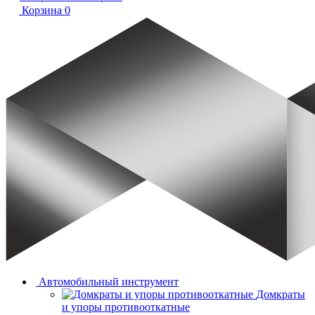
Корзина
0
Автомобильный инструмент
Домкраты
и упоры противооткатные