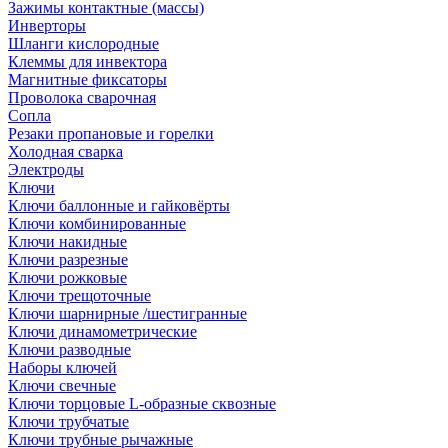
Зажимы контактные (массы)
Инверторы
Шланги кислородные
Клеммы для инвектора
Магнитные фиксаторы
Проволока сварочная
Сопла
Резаки пропановые и горелки
Холодная сварка
Электроды
Ключи
Ключи баллонные и гайковёрты
Ключи комбинированные
Ключи накидные
Ключи разрезные
Ключи рожковые
Ключи трещоточные
Ключи шарнирные /шестигранные
Ключи динамометрические
Ключи разводные
Наборы ключей
Ключи свечные
Ключи торцовые L-образные сквозные
Ключи трубчатые
Ключи трубные рычажные