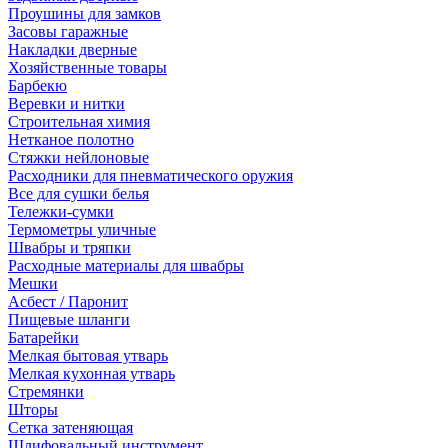
Проушины для замков
Засовы гаражные
Накладки дверные
Хозяйственные товары
Барбекю
Веревки и нитки
Строительная химия
Нетканое полотно
Стяжки нейлоновые
Расходники для пневматического оружия
Все для сушки белья
Тележки-сумки
Термометры уличные
Швабры и тряпки
Расходные материалы для швабры
Мешки
Асбест / Паронит
Пищевые шланги
Батарейки
Мелкая бытовая утварь
Мелкая кухонная утварь
Стремянки
Шторы
Сетка затеняющая
Шлифовальный инструмент