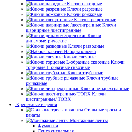
Ключи накидные
Ключи разрезные
Ключи рожковые
Ключи трещоточные
Ключи
шарнирные /шестигранные
Ключи
динамометрические
Ключи разводные
Наборы ключей
Ключи свечные
Ключи
торцовые L-образные сквозные
Ключи трубчатые
Ключи трубные
рычажные
Ключи четырехгранные
Ключи
шестигранные/ TORX
Крепежные изделия
Стальные тросы и
канаты
Монтажные ленты
Фумлента
Лента сигнальная