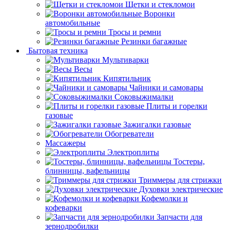
Щетки и стекломои
Воронки
автомобильные
Тросы и ремни
Резинки багажные
Бытовая техника
Мультиварки
Весы
Кипятильник
Чайники и самовары
Соковыжималки
Плиты и горелки
газовые
Зажигалки газовые
Обогреватели
Массажеры
Электроплиты
Тостеры,
блинницы, вафельницы
Триммеры для стрижки
Духовки электрические
Кофемолки и
кофеварки
Запчасти для
зернодробилки