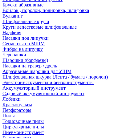
Бруски абразивные
Войлок , поролон, полировка, шлифовка
Вулканит
Шлифовальные круги
Круги лепестковые шлифовальные
Надфиля
Насадки под липучки
Сегменты на МШМ
Фибры на липучку
Черепашки
Шарошки (борфрезы)
Насадки на гравер / дрель
Абразивные шарошки для УШМ
Шлифовальная шкурка (Лента / бумага / поролон)
Электроинструменты и бензоинструменты
Аккумуляторный инструмент
Садовый аккумуляторный инструмент
Лобзики
Краскопульты
Перфораторы
Пилы
Торцовочные пилы
Циркулярные пилы
Пневмоинструмент
Быстросъемы