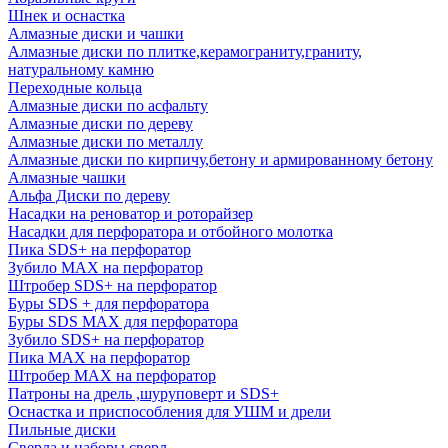
Шнек и оснастка
Алмазные диски и чашки
Алмазные диски по плитке,керамограниту,граниту,
натуральному камню
Переходные кольца
Алмазные диски по асфальту
Алмазные диски по дереву
Алмазные диски по металлу
Алмазные диски по кирпичу,бетону и армированному бетону
Алмазные чашки
Альфа Диски по дереву
Насадки на реноватор и роторайзер
Насадки для перфоратора и отбойного молотка
Пика SDS+ на перфоратор
Зубило MAX на перфоратор
Штробер SDS+ на перфоратор
Буры SDS + для перфоратора
Буры SDS MAX для перфоратора
Зубило SDS+ на перфоратор
Пика MAX на перфоратор
Штробер MAX на перфоратор
Патроны на дрель ,шуруповерт и SDS+
Оснастка и приспособления для УШМ и дрели
Пильные диски
Сверла и наборы сверл