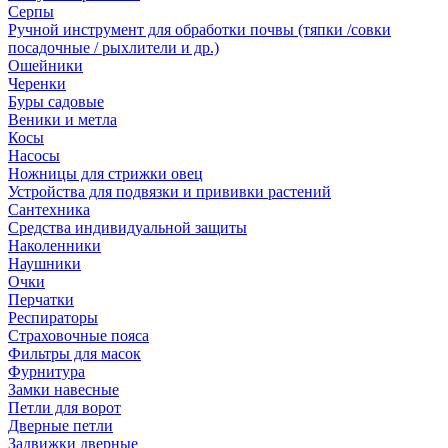
Серпы
Ручной инструмент для обработки почвы (тяпки /совки
посадочные / рыхлители и др.)
Ошейники
Черенки
Буры садовые
Веники и метла
Косы
Насосы
Ножницы для стрижки овец
Устройства для подвязки и прививки растений
Сантехника
Средства индивидуальной защиты
Наколенники
Наушники
Очки
Перчатки
Респираторы
Страховочные пояса
Фильтры для масок
Фурнитура
Замки навесные
Петли для ворот
Дверные петли
Задвижки дверные