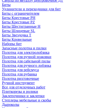
Сверла по металлу центровочное ДТ
Биты
Удлинители и переходники для бит
Биты с ограничителем
Биты Крестовые PH
Биты Крестовые PZ
Биты Шестигранные H
Биты Шлицевые SL
Биты Звездочка T
Биты Кровельные
Наборы бит
Запасные полотна и пилки
Полотна для электролобзика
Полотна для ручной ножовки
Полотна для сабельной пилы
Полотна для ручного лобзика
Полотна для рейсмуса
Полотна для рубанка
Полотна рихтовочные
Ручной инструмент
Все для отделочных работ
Плиткорезы и ролики
Заклепочники и заклепки
Степлеры мебельные и скобы
Дыроколы