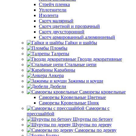
Стрейч пленка
Уплотнители
Изолента
Скотч малярный
Скотч цветной и прозрачный
Скотч двухсторонний
Скотч армированный,алюминиевый
Гайки и шайбы
Пломбы
Талрепы
Гвозди декоративные
Стальные цепи
Карабины
Анкера
Зажимы и коуши
Дюбели
Саморезы кровельные
Саморезы Кровельные Цветные
Саморезы Кровельные Цинк
Саморезы с
прессшайбой
Шурупы по бетону
Шурупы по дереву
Саморезы по дереву
Болты