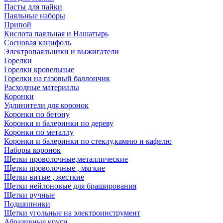
Пасты для пайки
Паяльные наборы
Припой
Кислота паяльная и Нашатырь
Сосновая канифоль
Электропаяльники и выжигатели
Горелки
Горелки кровельные
Горелки на газовый баллончик
Расходные материалы
Коронки
Удлинители для коронок
Коронки по бетону
Коронки и балеринки по дереву
Коронки по металлу
Коронки и балеринки по стеклу,камню и кафелю
Наборы коронок
Щетки проволочные,металлические
Щетки проволочные , мягкие
Щетки витые , жесткие
Щетки нейлоновые для браширования
Щетки ручные
Подшипники
Щетки угольные на электроинструмент
Абразивные круги