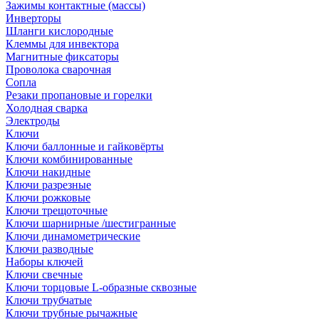
Зажимы контактные (массы)
Инверторы
Шланги кислородные
Клеммы для инвектора
Магнитные фиксаторы
Проволока сварочная
Сопла
Резаки пропановые и горелки
Холодная сварка
Электроды
Ключи
Ключи баллонные и гайковёрты
Ключи комбинированные
Ключи накидные
Ключи разрезные
Ключи рожковые
Ключи трещоточные
Ключи шарнирные /шестигранные
Ключи динамометрические
Ключи разводные
Наборы ключей
Ключи свечные
Ключи торцовые L-образные сквозные
Ключи трубчатые
Ключи трубные рычажные