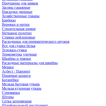
Проушины для замков
Засовы гаражные
Накладки дверные
Хозяйственные товары
Барбекю
Веревки и нитки
Строительная химия
Нетканое полотно
Стяжки нейлоновые
Расходники для пневматического оружия
Все для сушки белья
Тележки-сумки
Термометры уличные
Швабры и тряпки
Расходные материалы для швабры
Мешки
Асбест / Паронит
Пищевые шланги
Батарейки
Мелкая бытовая утварь
Мелкая кухонная утварь
Стремянки
Шторы
Сетка затеняющая
Шлифовальный инструмент