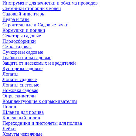
Инструмент для зачистки и обжима проводов
Съёмники стопорных колец
Садовый инвентарь
Ведра и тазы
Строительные и Садовые тачки
Кормушки и поилки
Секаторы садовые
Плодосборники
Сетка садовая
Сучкорезы садовые
Грабли и вилы садовые
Защита от насекомых и вредителей
Кусторезы садовые
Лопаты
Лопаты садовые
Лопаты снеговые
Ножовка садовая
Опрыскиватели
Комплектующие к опрыскивателям
Полив
Шланги для полива
Капельный полив
Переходники и пистолеты для полива
Лейки
Хомуты червячные