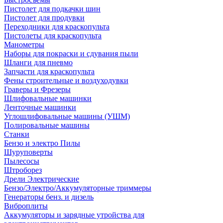
Пистолет для подкачки шин
Пистолет для продувки
Переходники для краскопульта
Пистолеты для краскопульта
Манометры
Наборы для покраски и сдувания пыли
Шланги для пневмо
Запчасти для краскопульта
Фены строительные и воздуходувки
Граверы и Фрезеры
Шлифовальные машинки
Ленточные машинки
Углошлифовальные машины (УШМ)
Полировальные машины
Станки
Бензо и электро Пилы
Шуруповерты
Пылесосы
Штроборез
Дрели Электрические
Бензо/Электро/Аккумуляторные триммеры
Генераторы бенз. и дизель
Виброплиты
Аккумуляторы и зарядные утройства для