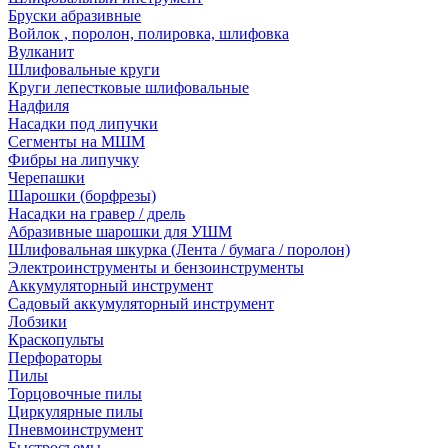
Бруски абразивные
Войлок , поролон, полировка, шлифовка
Вулканит
Шлифовальные круги
Круги лепестковые шлифовальные
Надфиля
Насадки под липучки
Сегменты на МШМ
Фибры на липучку
Черепашки
Шарошки (борфрезы)
Насадки на гравер / дрель
Абразивные шарошки для УШМ
Шлифовальная шкурка (Лента / бумага / поролон)
Электроинструменты и бензоинструменты
Аккумуляторный инструмент
Садовый аккумуляторный инструмент
Лобзики
Краскопульты
Перфораторы
Пилы
Торцовочные пилы
Циркулярные пилы
Пневмоинструмент
Быстросъемы