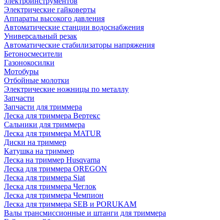
электроинструментов
Электрические гайковерты
Аппараты высокого давления
Автоматические станции водоснабжения
Универсальный резак
Автоматические стабилизаторы напряжения
Бетоносмесители
Газонокосилки
Мотобуры
Отбойные молотки
Электрические ножницы по металлу
Запчасти
Запчасти для триммера
Леска для триммера Вертекс
Сальники для триммера
Леска для триммера MATUR
Диски на триммер
Катушка на триммер
Леска на триммер Husqvarna
Леска для триммера OREGON
Леска для триммера Siat
Леска для триммера Чеглок
Леска для триммера Чемпион
Леска для триммера SEB и PORUKAM
Валы трансмиссионные и штанги для триммера