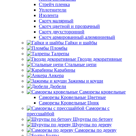
Стрейч пленка
Уплотнители
Изолента
Скотч малярный
Скотч цветной и прозрачный
Скотч двухсторонний
Скотч армированный,алюминиевый
Гайки и шайбы
Пломбы
Талрепы
Гвозди декоративные
Стальные цепи
Карабины
Анкера
Зажимы и коуши
Дюбели
Саморезы кровельные
Саморезы Кровельные Цветные
Саморезы Кровельные Цинк
Саморезы с
прессшайбой
Шурупы по бетону
Шурупы по дереву
Саморезы по дереву
Болты