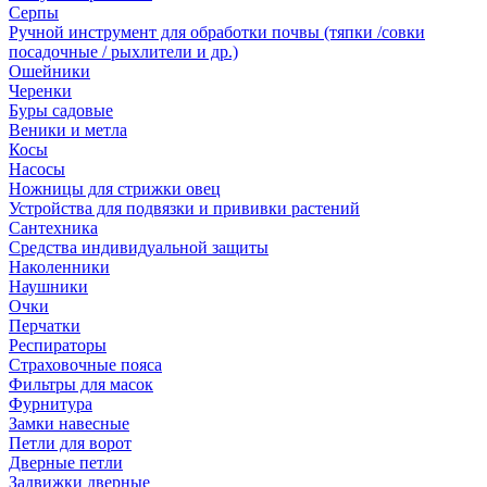
Серпы
Ручной инструмент для обработки почвы (тяпки /совки
посадочные / рыхлители и др.)
Ошейники
Черенки
Буры садовые
Веники и метла
Косы
Насосы
Ножницы для стрижки овец
Устройства для подвязки и прививки растений
Сантехника
Средства индивидуальной защиты
Наколенники
Наушники
Очки
Перчатки
Респираторы
Страховочные пояса
Фильтры для масок
Фурнитура
Замки навесные
Петли для ворот
Дверные петли
Задвижки дверные