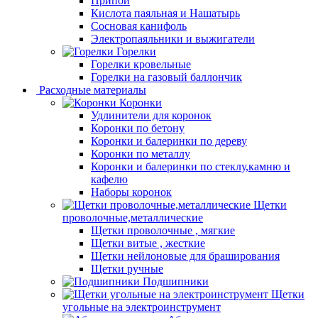
Припой
Кислота паяльная и Нашатырь
Сосновая канифоль
Электропаяльники и выжигатели
Горелки
Горелки кровельные
Горелки на газовый баллончик
Расходные материалы
Коронки
Удлинители для коронок
Коронки по бетону
Коронки и балеринки по дереву
Коронки по металлу
Коронки и балеринки по стеклу,камню и
кафелю
Наборы коронок
Щетки
проволочные,металлические
Щетки проволочные , мягкие
Щетки витые , жесткие
Щетки нейлоновые для браширования
Щетки ручные
Подшипники
Щетки
угольные на электроинструмент