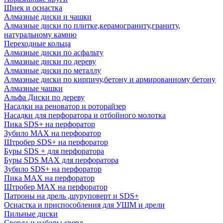
Шнек и оснастка
Алмазные диски и чашки
Алмазные диски по плитке,керамограниту,граниту,
натуральному камню
Переходные кольца
Алмазные диски по асфальту
Алмазные диски по дереву
Алмазные диски по металлу
Алмазные диски по кирпичу,бетону и армированному бетону
Алмазные чашки
Альфа Диски по дереву
Насадки на реноватор и роторайзер
Насадки для перфоратора и отбойного молотка
Пика SDS+ на перфоратор
Зубило MAX на перфоратор
Штробер SDS+ на перфоратор
Буры SDS + для перфоратора
Буры SDS MAX для перфоратора
Зубило SDS+ на перфоратор
Пика MAX на перфоратор
Штробер MAX на перфоратор
Патроны на дрель ,шуруповерт и SDS+
Оснастка и приспособления для УШМ и дрели
Пильные диски
Сверла и наборы сверл