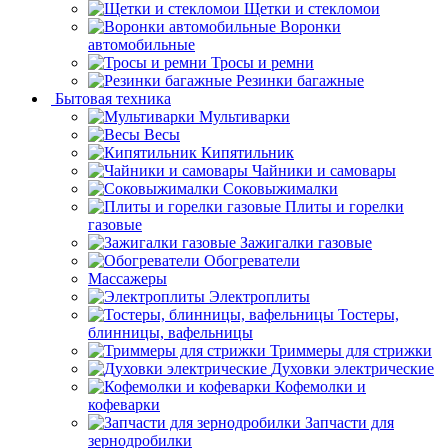
Щетки и стекломои
Воронки
автомобильные
Тросы и ремни
Резинки багажные
Бытовая техника
Мультиварки
Весы
Кипятильник
Чайники и самовары
Соковыжималки
Плиты и горелки
газовые
Зажигалки газовые
Обогреватели
Массажеры
Электроплиты
Тостеры,
блинницы, вафельницы
Триммеры для стрижки
Духовки электрические
Кофемолки и
кофеварки
Запчасти для
зернодробилки