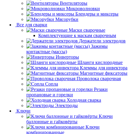
Вентиляторы
Микроволновки
Блендеры и миксеры
Мясорубки
Все для сварки
Маски сварочные
Комплектующие к маскам сварочным
Держатели электродов
Зажимы
контактные (массы)
Инверторы
Шланги кислородные
Клеммы для инвектора
Магнитные фиксаторы
Проволока сварочная
Сопла
Резаки
пропановые и горелки
Холодная сварка
Электроды
Ключи
Ключи
баллонные и гайковёрты
Ключи
комбинированные