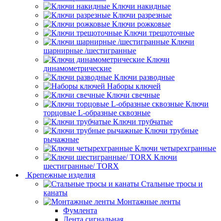
Ключи накидные
Ключи разрезные
Ключи рожковые
Ключи трещоточные
Ключи
шарнирные /шестигранные
Ключи
динамометрические
Ключи разводные
Наборы ключей
Ключи свечные
Ключи
торцовые L-образные сквозные
Ключи трубчатые
Ключи трубные
рычажные
Ключи четырехгранные
Ключи
шестигранные/ TORX
Крепежные изделия
Стальные тросы и
канаты
Монтажные ленты
Фумлента
Лента сигнальная