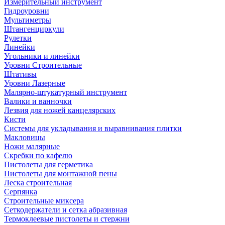
Измерительный инструмент
Гидроуровни
Мультиметры
Штангенциркули
Рулетки
Линейки
Угольники и линейки
Уровни Строительные
Штативы
Уровни Лазерные
Малярно-штукатурный инструмент
Валики и ванночки
Лезвия для ножей канцелярских
Кисти
Системы для укладывания и выравнивания плитки
Макловицы
Ножи малярные
Скребки по кафелю
Пистолеты для герметика
Пистолеты для монтажной пены
Леска строительная
Серпянка
Строительные миксера
Сеткодержатели и сетка абразивная
Термоклеевые пистолеты и стержни