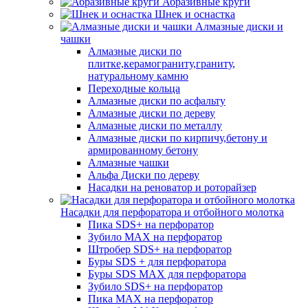
Абразивные круги
Шнек и оснастка
Алмазные диски и
чашки
Алмазные диски по
плитке,керамограниту,граниту,
натуральному камню
Переходные кольца
Алмазные диски по асфальту
Алмазные диски по дереву
Алмазные диски по металлу
Алмазные диски по кирпичу,бетону и
армированному бетону
Алмазные чашки
Альфа Диски по дереву
Насадки на реноватор и роторайзер
Насадки для перфоратора и отбойного молотка
Пика SDS+ на перфоратор
Зубило MAX на перфоратор
Штробер SDS+ на перфоратор
Буры SDS + для перфоратора
Буры SDS MAX для перфоратора
Зубило SDS+ на перфоратор
Пика MAX на перфоратор