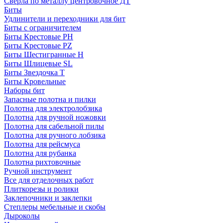
Сверла по металлу центровочное ДТ
Биты
Удлинители и переходники для бит
Биты с ограничителем
Биты Крестовые PH
Биты Крестовые PZ
Биты Шестигранные H
Биты Шлицевые SL
Биты Звездочка T
Биты Кровельные
Наборы бит
Запасные полотна и пилки
Полотна для электролобзика
Полотна для ручной ножовки
Полотна для сабельной пилы
Полотна для ручного лобзика
Полотна для рейсмуса
Полотна для рубанка
Полотна рихтовочные
Ручной инструмент
Все для отделочных работ
Плиткорезы и ролики
Заклепочники и заклепки
Степлеры мебельные и скобы
Дыроколы