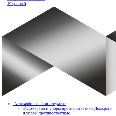
Корзина
0
Автомобильный инструмент
Домкраты
и упоры противооткатные