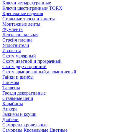
Ключи четырехгранные
Ключи шестигранные/ TORX
Крепежные изделия
Стальные тросы и канаты
Монтажные ленты
Фумлента
Лента сигнальная
Стрейч пленка
Уплотнители
Изолента
Скотч малярный
Скотч цветной и прозрачный
Скотч двухсторонний
Скотч армированный,алюминиевый
Гайки и шайбы
Пломбы
Талрепы
Гвозди декоративные
Стальные цепи
Карабины
Анкера
Зажимы и коуши
Дюбели
Саморезы кровельные
Саморезы Кровельные Цветные