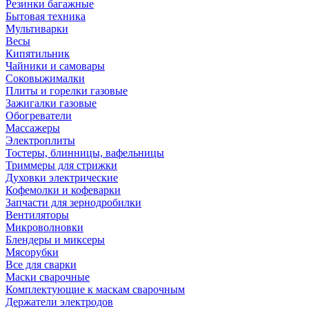
Резинки багажные
Бытовая техника
Мультиварки
Весы
Кипятильник
Чайники и самовары
Соковыжималки
Плиты и горелки газовые
Зажигалки газовые
Обогреватели
Массажеры
Электроплиты
Тостеры, блинницы, вафельницы
Триммеры для стрижки
Духовки электрические
Кофемолки и кофеварки
Запчасти для зернодробилки
Вентиляторы
Микроволновки
Блендеры и миксеры
Мясорубки
Все для сварки
Маски сварочные
Комплектующие к маскам сварочным
Держатели электродов