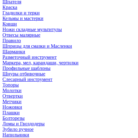
Шпателя
Краска
Гладилки и терки
Кельмы и мастерки
Ковши
Ножи складные мультитулы
Отвесы малярные
Правило
Шприцы для смазки и Масленки
Шарманки
Разметочный инструмент
Маркера, мел, карандаши, чертилки
Профильные шаблоны
Шнуры отбивочные
Слесарный инструмент
Топоры
Молотки
Отвертки
Метчики
Ножовки
Плашки
Болторезы
Ломы и Гвоздодеры
Зубило ручное
Напильники