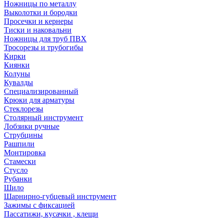
Ножницы по металлу
Выколотки и бородки
Просечки и кернеры
Тиски и наковальни
Ножницы для труб ПВХ
Тросорезы и трубогибы
Кирки
Киянки
Колуны
Кувалды
Специализированный
Крюки для арматуры
Стеклорезы
Столярный инструмент
Лобзики ручные
Струбцины
Рашпили
Монтировка
Стамески
Стусло
Рубанки
Шило
Шарнирно-губцевый инструмент
Зажимы с фиксацией
Пассатижи, кусачки , клещи